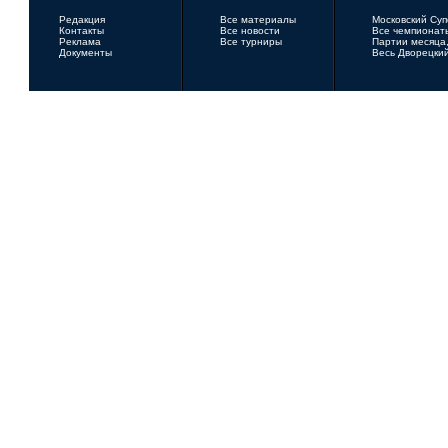
Редакция
Все материалы
Московский Су
Контакты
Все новости
Все чемпионат
Реклама
Все турниры
Партии месяца,
Документы
Весь Дворецки