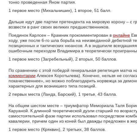
тонко проведенная Яном партия.
1 первое место (Михальчишин), 1 второе, 51 балл.
Дальше идут две партии претендента на мировую корону – с гр
возвести в ранг своих великих предшественников.
Поединок Карлсен – Крамник прокомментирован в 
онлайне
Евг
ходу, уже после 6-го шла борьба на неизведанной дебютной т
позиционных и тактических нюансов. А в эндшпиле всегдашня
ошибочным переходом Владимира в теоретически проигранны
1 первое место (Загребельный), 2 вторых, 50 баллов.
По сравнению с этой победой генеральная репетиция матча на
комментарии
Алексея Коротылева). Конечно, нельзя не согласи
покачественнее», но можно поблагодарить норвежца за демон
характерных для возникшего типа позиций.
2 первых места (Ланда, Барский), 1 третье, 43 балла.
На общем шестом месте – триумфатор Мемориала Таля Борис
Каруаной. К длинной теоретической дуэли старший по возраст
самостоятельной фазе партии использовал посредством комб
кавалерии, причем один из коней был дважды предложен в жер
1 первое место (Кряквин), 2 третьих, 38 баллов.