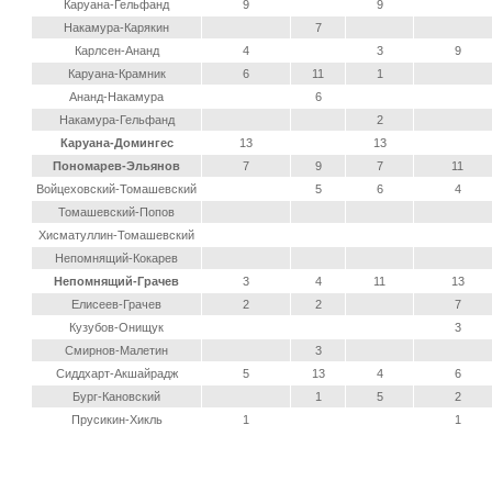
Каруана-Гельфанд
9
9
Накамура-Карякин
7
Карлсен-Ананд
4
3
9
Каруана-Крамник
6
11
1
Ананд-Накамура
6
Накамура-Гельфанд
2
Каруана-Домингес
13
13
Пономарев-Эльянов
7
9
7
11
Войцеховский-Томашевский
5
6
4
Томашевский-Попов
Хисматуллин-Томашевский
Непомнящий-Кокарев
Непомнящий-Грачев
3
4
11
13
Елисеев-Грачев
2
2
7
Кузубов-Онищук
3
Смирнов-Малетин
3
Сиддхарт-Акшайрадж
5
13
4
6
Бург-Кановский
1
5
2
Прусикин-Хикль
1
1