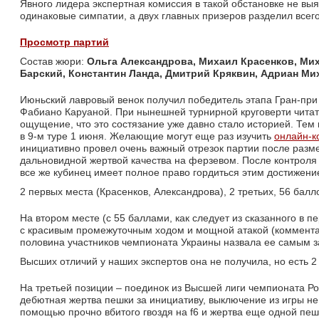
Явного лидера экспертная комиссия в такой обстановке не вы
одинаковые симпатии, а двух главных призеров разделил всего
Просмотр партий
Состав жюри: 
Ольга Александрова,
Михаил Красенков, Мих
Барский, Константин Ланда, Дмитрий Кряквин, Адриан Ми
Июньский лавровый венок получил победитель этапа Гран-при 
Фабиано Каруаной. При нынешней турнирной круговерти читате
ощущение, что это состязание уже давно стало историей. Тем
в 9-м туре 1 июня. Желающие могут еще раз изучить
онлайн-к
инициативно провел очень важный отрезок партии после разме
дальновидной жертвой качества на ферзевом. После контроля 
все же кубинец имеет полное право гордиться этим достижени
2 первых места (Красенков, Александрова), 2 третьих, 56 балл
На втором месте (с 55 баллами, как следует из сказанного в п
с красивым промежуточным ходом и мощной атакой (коммент
половина участников чемпионата Украины назвала ее самым
Высших отличий у наших экспертов она не получила, но есть 2 
На третьей позиции – поединок из Высшей лиги чемпионата Р
дебютная жертва пешки за инициативу, выключение из игры не
помощью прочно вбитого гвоздя на f6 и жертва еще одной пе