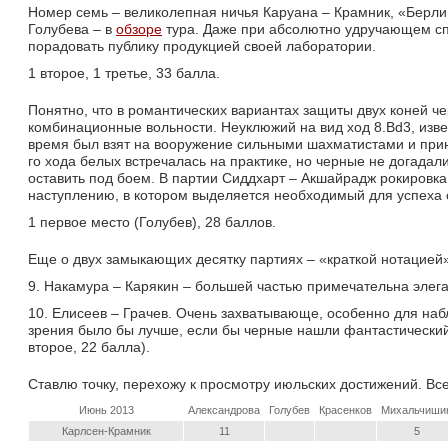
Номер семь – великолепная ничья Каруана – Крамник, «Берли
Голубева – в
обзоре
тура. Даже при абсолютно удручающем спо
порадовать публику продукцией своей лаборатории.
1 второе, 1 третье, 33 балла.
Понятно, что в романтических вариантах защиты двух коней че
комбинационные вольности. Неуклюжий на вид ход 8.Bd3, изве
время был взят на вооружение сильными шахматистами и при
го хода белых встречалась на практике, но черные не догадали
оставить под боем. В партии Сиддхарт – Акшайрадж рокировк
наступлению, в котором выделяется необходимый для успеха
1 первое место (Голубев), 28 баллов.
Еще о двух замыкающих десятку партиях – «краткой нотацией»
9. Накамура – Карякин – большей частью примечательна элеган
10. Елисеев – Грачев. Очень захватывающе, особенно для наб
зрения было бы лучше, если бы черные нашли фантастически
второе, 22 балла).
Ставлю точку, перехожу к просмотру июльских достижений. Все
Июнь 2013
Александрова
Голубев
Красенков
Михальчиши
Карлсен-Крамник
11
5