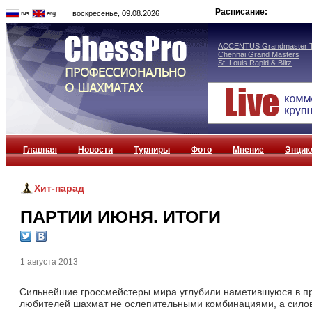
Расписание:
воскресенье, 09.08.2026
ACCENTUS Grandmaster T
Chennai Grand Masters
St. Louis Rapid & Blitz
Главная
Новости
Турниры
Фото
Мнение
Энцик
Хит-парад
ПАРТИИ ИЮНЯ. ИТОГИ
1 августа 2013
Сильнейшие гроссмейстеры мира углубили наметившуюся в п
любителей шахмат не ослепительными комбинациями, а силов