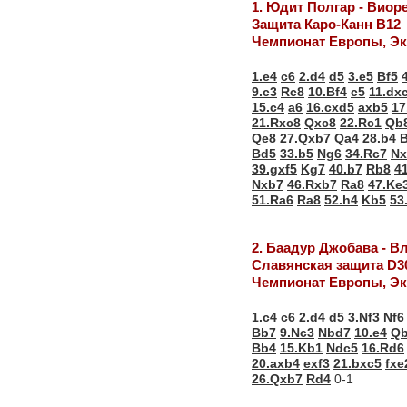
1. Юдит Полгар - Виор
Защита Каро-Канн В12
Чемпионат Европы, Эк
1.e4
c6
2.d4
d5
3.e5
Bf5
9.c3
Rc8
10.Bf4
c5
11.dx
15.c4
a6
16.cxd5
axb5
17
21.Rxc8
Qxc8
22.Rc1
Qb
Qe8
27.Qxb7
Qa4
28.b4
Bd5
33.b5
Ng6
34.Rc7
Nx
39.gxf5
Kg7
40.b7
Rb8
4
Nxb7
46.Rxb7
Ra8
47.Ke
51.Ra6
Ra8
52.h4
Kb5
53
2. Баадур Джобава - 
Славянская защита D3
Чемпионат Европы, Эк
1.c4
c6
2.d4
d5
3.Nf3
Nf6
Bb7
9.Nc3
Nbd7
10.e4
Q
Bb4
15.Kb1
Ndc5
16.Rd6
20.axb4
exf3
21.bxc5
fxe
26.Qxb7
Rd4
0-1