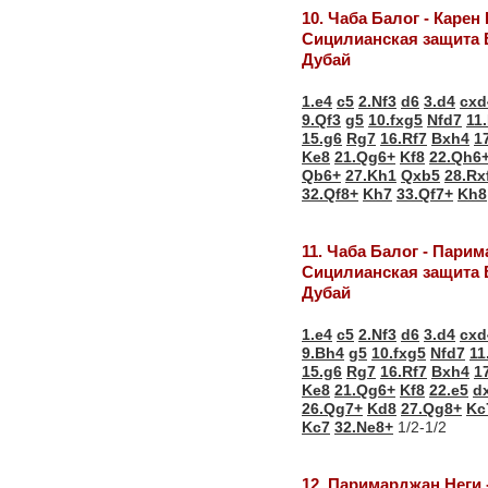
10. Чаба Балог - Карен
Сицилианская защита 
Дубай
1.e4
c5
2.Nf3
d6
3.d4
cxd
9.Qf3
g5
10.fxg5
Nfd7
11
15.g6
Rg7
16.Rf7
Bxh4
1
Ke8
21.Qg6+
Kf8
22.Qh6
Qb6+
27.Kh1
Qxb5
28.Rx
32.Qf8+
Kh7
33.Qf7+
Kh8
11. Чаба Балог - Пари
Сицилианская защита 
Дубай
1.e4
c5
2.Nf3
d6
3.d4
cxd
9.Bh4
g5
10.fxg5
Nfd7
11
15.g6
Rg7
16.Rf7
Bxh4
1
Ke8
21.Qg6+
Kf8
22.e5
d
26.Qg7+
Kd8
27.Qg8+
Kc
Kc7
32.Ne8+
1/2-1/2
12. Паримарджан Неги