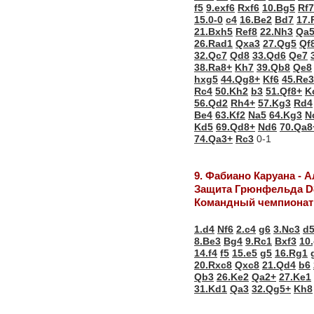
f5
9.exf6
Rxf6
10.Bg5
Rf7
15.0-0
c4
16.Be2
Bd7
17.
21.Bxh5
Ref8
22.Nh3
Qa
26.Rad1
Qxa3
27.Qg5
Qf
32.Qc7
Qd8
33.Qd6
Qe7
38.Ra8+
Kh7
39.Qb8
Qe8
hxg5
44.Qg8+
Kf6
45.Re3
Rc4
50.Kh2
b3
51.Qf8+
K
56.Qd2
Rh4+
57.Kg3
Rd4
Be4
63.Kf2
Na5
64.Kg3
N
Kd5
69.Qd8+
Nd6
70.Qa8
74.Qa3+
Rc3
0-1
9. Фабиано Каруана - 
Защита Грюнфельда D
Командный чемпионат 
1.d4
Nf6
2.c4
g6
3.Nc3
d
8.Be3
Bg4
9.Rc1
Bxf3
10
14.f4
f5
15.e5
g5
16.Rg1
20.Rxc8
Qxc8
21.Qd4
b6
Qb3
26.Ke2
Qa2+
27.Ke1
31.Kd1
Qa3
32.Qg5+
Kh8