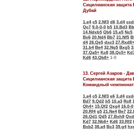
Сицилианская защита 
Дубай
1.e4
c5
2.Nf3
d6
3.d4
cxd
Qc7
9.0-0-0
b5
10.Bd3
Bb
14.Ndxb5
Qb6
15.e5
Nc5
Bc6
20.Nd4
Bb7
21.Nf5
B
d4
26.Qe5
dxc3
27.Rxd8
31.b4
Be4
32.Ng5
Bxg5
3
37.Qa5+
Kc8
38.Qc5+
Kd
Kd6
43.Qb8+
1-0
13. Сергей Азаров - Д
Сицилианская защита 
Командный чемпионат 
1.e4
c5
2.Nf3
e6
3.d4
cxd
Bd7
9.Qd2
b5
10.a3
Rc8
Qh4+
15.Qf2
Qxg4
16.0-0
20.Rf4
g5
21.Ne4
Be7
22
26.Qd1
Qd5
27.Bxh8
Qxd
Kd7
32.Nb6+
Kd6
33.Rf2
Bxb2
38.a4
Bc3
39.g4
hx