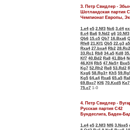
3. Петр Свидлер - Збы
Шотландская партия С
Чемпионат Европы, Эк
1.e4
e5
2.Nf3
Nc6
3.d4
ex
8.c4
Ba6
9.Nd2
g6
10.Nf3
Qb6
15.c5
Qb7
16.Bxa6
Q
Rfe8
21.Kf1
Qb5
22.g3
a5
Rxa4
27.bxa4
Rb2
28.Rc
33.Rc1
Rb8
34.a5
Kd8
35
Kf7
40.Bd2
Ra8
41.Bb4
N
46.Kf4
Rb5
47.Ne5+
Bxe5
Kg7
52.Rh2
Re8
53.Rd2
Kxg6
58.Rg3+
Kh5
59.Rg
Kg5
64.a4
Rxa6
65.a5
Ra
69.Bxc7
Kf6
70.Kxd5
Ke7
75.c7
1-0
4. Петр Свидлер - Вуг
Русская партия С42
Бундеслига, Баден-Ба
1.e4
e5
2.Nf3
Nf6
3.Nxe5