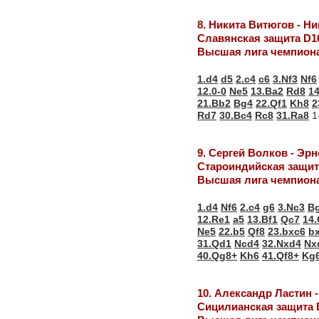
8. Никита Витюгов - Н
Славянская защита D1
Высшая лига чемпиона
1.d4
d5
2.c4
c6
3.Nf3
Nf6
12.0-0
Ne5
13.Ba2
Rd8
1
21.Bb2
Bg4
22.Qf1
Kh8
2
Rd7
30.Bc4
Rc8
31.Ra8
1
9. Сергей Волков - Эр
Староиндийская защит
Высшая лига чемпиона
1.d4
Nf6
2.c4
g6
3.Nc3
B
12.Re1
a5
13.Bf1
Qc7
14
Ne5
22.b5
Qf8
23.bxc6
b
31.Qd1
Ncd4
32.Nxd4
Nx
40.Qg8+
Kh6
41.Qf8+
Kg
10. Александр Ластин 
Сицилианская защита 