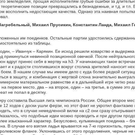
ного земледелия, прощая исполнителям грубые ошибки за длитель
 теоретические позиции превращались в безнадежные, и т.д. и т.п. 
м восполнить недостающие качества. Однако эта наивная попытка 
вал.
 Загребельный, Михаил Прусикин, Константин Ланда, Михаил Г
едложенных им поединков. Остальные партии удостоились сдержан
мостоятельно из таблицы.
один, – Иванчук – Карякин. Ее исход решили коварство и выдержка
од прикинуться невинной позиционной овечкой. После нейтрально
он вдруг принес себя в жертву на h3. У начинающих такое встреча
вает и к радости столпившихся вокруг столика зрителей наносит не
 боем. В нашем случае мы имеем дело с куда более редкой ситуац
ся в защиту, и комбинация с жертвой слона значительно выиграла
мерном материальном равенстве и в дальнейшей игре четко реа
на первое место, два – на второе, один – на третье, в сумме это д
еат не попал в десятку.
иру составила Высшая лига чемпионата России. Общее второе мес
 12 ходов с доски ушли ферзи, но этот факт не укротил фантазию 
видеть, что в случае немедленной вилки на с2 они сразу отыгрываю
Оказалось, что подобные идеи можно проводить и при другом прод
олее изысканный характер. Безусловно, кульминация поединка – бл
а. В случае его взятия ладья врывается на 7-ю горизонталь, прич
ролевском фланге. Уклонившись от этого продолжения, черные не 