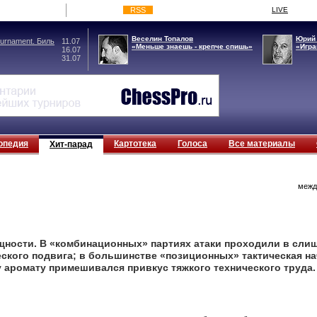
RSS
LIVE
Веселин Топалов
Юрий
rnament. Биль
11.07
«Меньше знаешь - крепче спишь»
«Игра
16.07
31.07
опедия
Картотека
Голоса
Все материалы
Хит-парад
межд
лищности. В «комбинационных» партиях атаки проходили в сл
ского подвига; в большинстве «позиционных» тактическая на
у аромату примешивался привкус тяжкого технического труда.