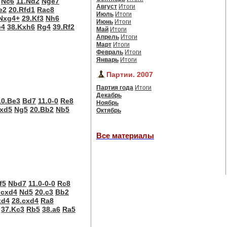
Nc6
11.Nd2
Nge7
Август
Итоги
e2
20.Rfd1
Rac8
Июль
Итоги
Nxg4+
29.Kf3
Nh6
Июнь
Итоги
e4
38.Kxh6
Rg4
39.Rf2
Май
Итоги
Апрель
Итоги
Март
Итоги
Февраль
Итоги
Январь
Итоги
Партии. 2007
Партия года
Итоги
Декабрь
10.Be3
Bd7
11.0-0
Re8
Ноябрь
Nxd5
Ng5
20.Bb2
Nb5
Октябрь
Все материалы
f5
Nbd7
11.0-0-0
Rc8
.cxd4
Nd5
20.c3
Bb2
xd4
28.cxd4
Ra8
37.Kc3
Rb5
38.a6
Ra5