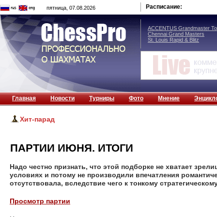
Расписание:
пятница, 07.08.2026
ACCENTUS Grandmaster Tou
Chennai Grand Masters
St. Louis Rapid & Blitz
Главная
Новости
Турниры
Фото
Мнение
Энцикл
Хит-парад
ПАРТИИ ИЮНЯ. ИТОГИ
Надо честно признать, что этой подборке не хватает зре
условиях и потому не производили впечатления романтиче
отсутствовала, вследствие чего к тонкому стратегическом
Просмотр партии