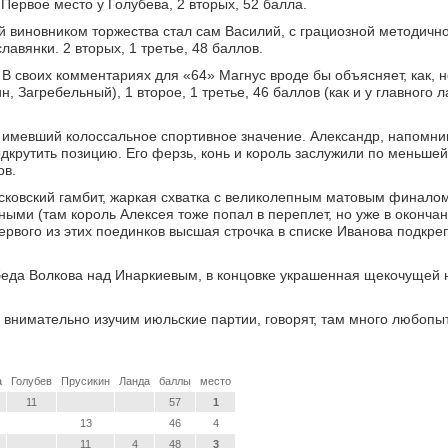
 Первое место у Голубева, 2 вторых, 52 балла.
ой виновником торжества стал сам Василий, с грациозной методич
вянки. 2 вторых, 1 третье, 48 баллов.
. В своих комментариях для «64» Магнус вроде бы объясняет, как, н
н, Загребельный), 1 второе, 1 третье, 46 баллов (как и у главного 
имевший колоссальное спортивное значение. Александр, напомнив
дкрутить позицию. Его ферзь, конь и король заслужили по меньше
ов.
сковский гамбит, жаркая схватка с великолепным матовым финало
ыми (там король Алексея тоже попал в переплет, но уже в окончан
ервого из этих поединков высшая строчка в списке Иванова подкр
беда Волкова над Инаркиевым, в концовке украшенная щекочущей 
е внимательно изучим июльские партии, говорят, там много любопы
а
Голубев
Прусикин
Ланда
баллы
место
11
57
1
13
46
4
11
4
48
3