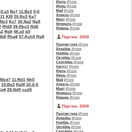
Июль
Итоги
Июнь
Итоги
Май
Итоги
10.a3
Be7
11.Be2
0-0
Апрель
Итоги
Kf1
Kf8
20.Rc3
Ke7
Март
Итоги
.Nc3
Kc7
30.Na2
Ng8
Февраль
Итоги
2
Rfd8
39.Rbc3
Rd6
Январь
Итоги
a2
Rg8
48.a5
b5
Rb6
Rha8
57.Kxh5
Rg8
Партии. 2009
Партия года
Итоги
Декабрь
Итоги
Ноябрь
Итоги
Октябрь
Итоги
Сентябрь
Итоги
Август
Итоги
Июль
Итоги
Июнь
Итоги
Nbd7
11.Rd1
Nh5
Май
Итоги
19.Be2
Raf8
20.0-0
Апрель
Итоги
Март
Итоги
Ke6
28.Nd5
cxd5
Февраль
Итоги
Январь
Итоги
Партии. 2008
Партия года
Итоги
Декабрь
Итоги
Ноябрь
Итоги
Октябрь
Итоги
Сентябрь
Итоги