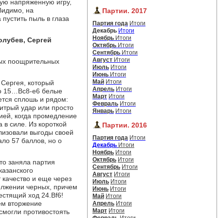
ную напряженную игру,
Видимо, на
Партии. 2017
пустить пыль в глаза
Партия года
Итоги
Декабрь
Итоги
Ноябрь
Итоги
олубев, Сергей
Октябрь
Итоги
Сентябрь
Итоги
Август
Итоги
ных поощрительных
Июль
Итоги
Июнь
Итоги
Май
Итоги
 Сергея, который
Апрель
Итоги
го 15…Bc8-e6 белые
Март
Итоги
ется сплошь и рядом:
Февраль
Итоги
хитрый удар или просто
Январь
Итоги
ией, когда промедление
 в силе. Из короткой
Партии. 2016
лизовали выгоды своей
Партия года
Итоги
ало 57 баллов, но о
Декабрь
Итоги
Ноябрь
Итоги
Октябрь
Итоги
то заняла партия
Сентябрь
Итоги
казанского
Август
Итоги
т качество и еще через
Июль
Итоги
олжении черных, причем
Июнь
Итоги
естящий ход 24.Bf6!
Май
Итоги
ем вторжение
Апрель
Итоги
Март
Итоги
смогли противостоять