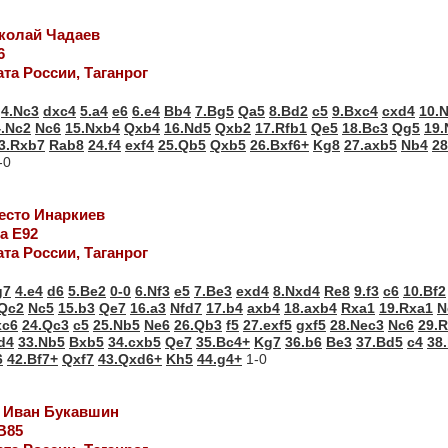
иколай Чадаев
6
та России, Таганрог
4.Nc3
dxc4
5.a4
e6
6.e4
Bb4
7.Bg5
Qa5
8.Bd2
c5
9.Bxc4
cxd4
10.
4.Nc2
Nc6
15.Nxb4
Qxb4
16.Nd5
Qxb2
17.Rfb1
Qe5
18.Bc3
Qg5
19.
3.Rxb7
Rab8
24.f4
exf4
25.Qb5
Qxb5
26.Bxf6+
Kg8
27.axb5
Nb4
28
-0
несто Инаркиев
а Е92
та России, Таганрог
g7
4.e4
d6
5.Be2
0-0
6.Nf3
e5
7.Be3
exd4
8.Nxd4
Re8
9.f3
c6
10.Bf2
.Qc2
Nc5
15.b3
Qe7
16.a3
Nfd7
17.b4
axb4
18.axb4
Rxa1
19.Rxa1
N
xc6
24.Qc3
c5
25.Nb5
Ne6
26.Qb3
f5
27.exf5
gxf5
28.Nec3
Nc6
29.
d4
33.Nb5
Bxb5
34.cxb5
Qe7
35.Bc4+
Kg7
36.b6
Be3
37.Bd5
c4
38
6
42.Bf7+
Qxf7
43.Qxd6+
Kh5
44.g4+
1-0
- Иван Букавшин
В85