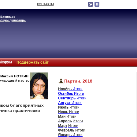
КОНТАКТЫ
 Васильев
ющий динозавр»
Форум
Поддержать сайт
Максим НОТКИН
,
ународный мастер
Партии. 2018
Ноябрь
Итоги
Октябрь
Итоги
Сентябрь
Итоги
Август
Итоги
ишком благоприятных
Июль
Итоги
чинка практически
Июнь
Итоги
Май
Итоги
Апрель
Итоги
Март
Итоги
Февраль
Итоги
Январь
Итоги