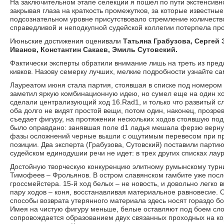
На заключительном этапе селекции я пошел по пути экстенсив
закрывая глаза на краткость промежутков, за которые известные
подсознательном уровне присутствовало стремление количество
справедливой и неподкупной судейской коллегии потерпела про
Июньские достижения оценивали
Татьяна Грабузова, Сергей
Иванов, Константин Сакаев, Эмиль Сутовский.
Фактически эксперты обратили внимание лишь на треть из пр
кивков. Назову семерку лучших, мелкие подробности узнайте са
Лауреатом июня стала партия, стоявшая в списке под номером 
заметил яркую комбинационную идею, но сумел еще на один х
сделали централизующий ход 16.Rad1, и только что развитый сл
оба долго не видят простой вещи, потом один, наконец, прозре
съедает фигуру, на протяжении нескольких ходов стоявшую под
было оправдано: занявшая поле d1 ладья мешала ферзю вернуть
фазы осложнений черные вышли с ощутимым перевесом при при
позиции. Два эксперта (Грабузова, Сутовский) поставили партию 
судейском единодушии речи не идет: в трех других списках лаур
Достойную творческую конкуренцию элитному румынскому турн
Тимофеев – Фрольянов. В остром славянском гамбите уже после
гроссмейстера. 15-й ход белых – не новость, и довольно легко 
пару ходов – коня, восстанавливая материальное равновесие. 
способы возврата утерянного материала здесь носят гораздо б
Имея на чистую фигуру меньше, белые оставляют под боем слон
сопровождается образованием двух связанных проходных на ко