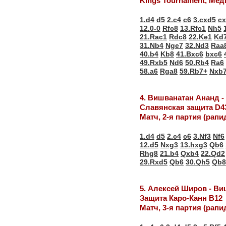
Kings Tournament, Ме
1.d4
d5
2.c4
c6
3.cxd5
c
12.0-0
Rfc8
13.Rfc1
Nh5
21.Rac1
Rdc8
22.Ke1
Kd
31.Nb4
Nge7
32.Nd3
Raa
40.b4
Kb8
41.Bxc6
bxc6
49.Rxb5
Nd6
50.Rb4
Ra6
58.a6
Rga8
59.Rb7+
Nxb
4. Вишванатан Ананд 
Славянская защита D4
Матч, 2-я партия (рапи
1.d4
d5
2.c4
c6
3.Nf3
Nf6
12.d5
Nxg3
13.hxg3
Qb6
Rhg8
21.b4
Qxb4
22.Qd2
29.Rxd5
Qb6
30.Qh5
Qb8
5. Алексей Широв - В
Защита Каро-Канн В12
Матч, 3-я партия (рапи