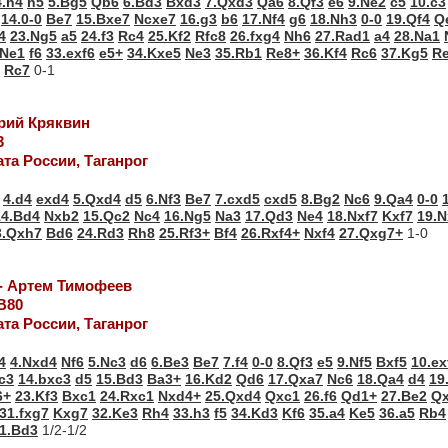
4.h4
h5
5.Bg5
Qb6
6.Bd3
Bxd3
7.Qxd3
Qa6
8.Qf3
e6
9.Ne2
c5
10.c3
14.0-0
Be7
15.Bxe7
Ncxe7
16.g3
b6
17.Nf4
g6
18.Nh3
0-0
19.Qf4
Q
4
23.Ng5
a5
24.f3
Rc4
25.Kf2
Rfc8
26.fxg4
Nh6
27.Rad1
a4
28.Na1
.Ne1
f6
33.exf6
e5+
34.Kxe5
Ne3
35.Rb1
Re8+
36.Kf4
Rc6
37.Kg5
R
Rc7
0-1
трий Кряквин
3
та России, Таганрог
4.d4
exd4
5.Qxd4
d5
6.Nf3
Be7
7.cxd5
cxd5
8.Bg2
Nc6
9.Qa4
0-0
14.Bd4
Nxb2
15.Qc2
Nc4
16.Ng5
Na3
17.Qd3
Ne4
18.Nxf7
Kxf7
19.
3.Qxh7
Bd6
24.Rd3
Rh8
25.Rf3+
Bf4
26.Rxf4+
Nxf4
27.Qxg7+
1-0
 - Артем Тимофеев
В80
та России, Таганрог
4
4.Nxd4
Nf6
5.Nc3
d6
6.Be3
Be7
7.f4
0-0
8.Qf3
e5
9.Nf5
Bxf5
10.ex
c3
14.bxc3
d5
15.Bd3
Ba3+
16.Kd2
Qd6
17.Qxa7
Nc6
18.Qa4
d4
19
6+
23.Kf3
Bxc1
24.Rxc1
Nxd4+
25.Qxd4
Qxc1
26.f6
Qd1+
27.Be2
Q
31.fxg7
Kxg7
32.Ke3
Rh4
33.h3
f5
34.Kd3
Kf6
35.a4
Ke5
36.a5
Rb4
1.Bd3
1/2-1/2