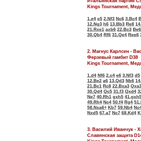
Итальянская партия С
Kings Tournament, Ме
1.e4
e5
2.Nf3
Nc6
3.Bc4
12.Ng3
h6
13.Bb3
Re8
14
21.Rxe1
axb6
22.Bc3
Be6
30.Qb4
Rf6
31.Qe4
Ree6
2. Магнус Карлсен - В
Ферзевый гамбит D38
Kings Tournament, Ме
1.d4
Nf6
2.c4
e6
3.Nf3
d5
12.Be2
a6
13.Qd3
Nb6
14
21.Bc1
Rc8
22.Bxa3
Qxa
30.Qd4
Qc5
31.f3
Qxd4
3
Ne7
40.Rh1
gxh5
41.gxh
49.Rh4
Nc4
50.f4
Rg4
51
58.Nxa6+
Kb7
59.Nb4
Nc
Nxd5
67.a7
Nc7
68.Kd4
K
3. Василий Иванчук - 
Славянская защита D1