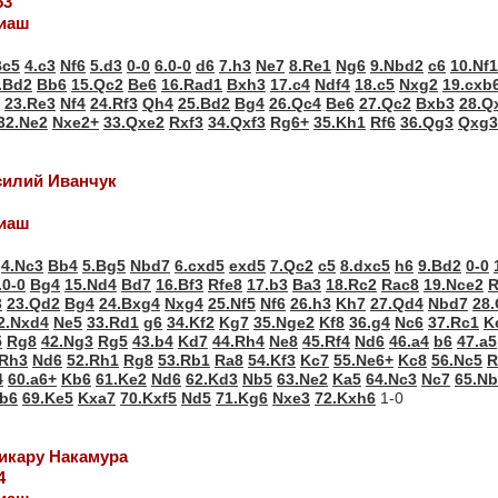
53
диаш
Bc5
4.c3
Nf6
5.d3
0-0
6.0-0
d6
7.h3
Ne7
8.Re1
Ng6
9.Nbd2
c6
10.Nf1
.Bd2
Bb6
15.Qc2
Be6
16.Rad1
Bxh3
17.c4
Ndf4
18.c5
Nxg2
19.cxb
23.Re3
Nf4
24.Rf3
Qh4
25.Bd2
Bg4
26.Qc4
Be6
27.Qc2
Bxb3
28.Q
32.Ne2
Nxe2+
33.Qxe2
Rxf3
34.Qxf3
Rg6+
35.Kh1
Rf6
36.Qg3
Qxg3
асилий Иванчук
диаш
4.Nc3
Bb4
5.Bg5
Nbd7
6.cxd5
exd5
7.Qc2
c5
8.dxc5
h6
9.Bd2
0-0
.0-0
Bg4
15.Nd4
Bd7
16.Bf3
Rfe8
17.b3
Ba3
18.Rc2
Rac8
19.Nce2
R
3
23.Qd2
Bg4
24.Bxg4
Nxg4
25.Nf5
Nf6
26.h3
Kh7
27.Qd4
Nbd7
28.
2.Nxd4
Ne5
33.Rd1
g6
34.Kf2
Kg7
35.Nge2
Kf8
36.g4
Nc6
37.Rc1
K
5
Rg8
42.Ng3
Rg5
43.b4
Kd7
44.Rh4
Ne8
45.Rf4
Nd6
46.a4
b6
47.a5
.Rh3
Nd6
52.Rh1
Rg8
53.Rb1
Ra8
54.Kf3
Kc7
55.Ne6+
Kc8
56.Nc5
R
4
60.a6+
Kb6
61.Ke2
Nd6
62.Kd3
Nb5
63.Ne2
Ka5
64.Nc3
Nc7
65.N
b6
69.Ke5
Kxa7
70.Kxf5
Nd5
71.Kg6
Nxe3
72.Kxh6
1-0
Хикару Накамура
4