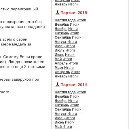
Февраль
Итоги
Январь
Итоги
ностью переигравший
Партии. 2015
Партия года
Итоги
о подозрение, что без
Декабрь
Итоги
лауреата, все попадания
Ноябрь
Итоги
Октябрь
Итоги
Сентябрь
Итоги
 всем о своей
Август
Итоги
й мере медаль за
Июль
Итоги
Июль
Итоги
Июнь
Итоги
м. Самому Виши вроде
Май
Итоги
ии). Ланда посчитал ее
Апрель
Итоги
епляется еще 2 третьими
Март
Итоги
Февраль
Итоги
Январь
Итоги
нервы заварухой при
Партии. 2014
тного.
Партия года
Итоги
Декабрь
Итоги
Ноябрь
Итоги
Октябрь
Итоги
Сентябрь
Итоги
Август
Итоги
Июль
Итоги
Июнь
Итоги
Май
Итоги