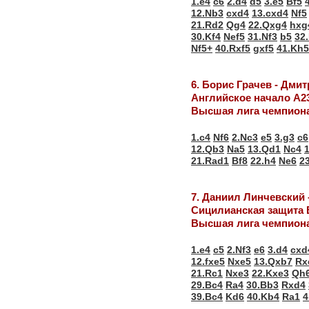
1.e4
c6
2.d4
d5
3.e5
Bf5
12.Nb3
cxd4
13.cxd4
Nf5
21.Rd2
Qg4
22.Qxg4
hxg
30.Kf4
Nef5
31.Nf3
b5
32
Nf5+
40.Rxf5
gxf5
41.Kh5
6. Борис Грачев - Дми
Английское начало А2
Высшая лига чемпиона
1.c4
Nf6
2.Nc3
e5
3.g3
c6
12.Qb3
Na5
13.Qd1
Nc4
21.Rad1
Bf8
22.h4
Ne6
2
7. Даниил Линчевский
Сицилианская защита 
Высшая лига чемпиона
1.e4
c5
2.Nf3
e6
3.d4
cxd
12.fxe5
Nxe5
13.Qxb7
Rx
21.Rc1
Nxe3
22.Kxe3
Qh
29.Bc4
Ra4
30.Bb3
Rxd4
39.Bc4
Kd6
40.Kb4
Ra1
4