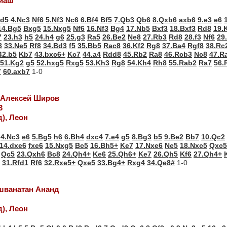
диаш
xd5
4.Nc3
Nf6
5.Nf3
Nc6
6.Bf4
Bf5
7.Qb3
Qb6
8.Qxb6
axb6
9.e3
e6
14.Bg5
Bxg5
15.Nxg5
Nf6
16.Nf3
Bg4
17.Nb5
Bxf3
18.Bxf3
Rd8
19.
7
23.h3
h5
24.h4
g6
25.g3
Ra5
26.Be2
Ne8
27.Rb3
Rd8
28.f3
Nf6
29
8
33.Ne5
Rf8
34.Bd3
f5
35.Bb5
Rac8
36.Kf2
Rg8
37.Ba4
Rgf8
38.Rc
42.b5
Kb7
43.bxc6+
Kc7
44.a4
Rdd8
45.Rb2
Ra8
46.Rcb3
Nc8
47.R
51.Kg2
g5
52.hxg5
Rxg5
53.Kh3
Rg8
54.Kh4
Rh8
55.Rab2
Ra7
56.
7
60.axb7
1-0
- Алексей Широв
3
д), Леон
4.Nc3
e6
5.Bg5
h6
6.Bh4
dxc4
7.e4
g5
8.Bg3
b5
9.Be2
Bb7
10.Qc2
14.dxe6
fxe6
15.Nxg5
Bc5
16.Bh5+
Ke7
17.Nxe6
Ne5
18.Nxc5
Qxc5
Qc5
23.Qxh6
Bc8
24.Qh4+
Ke6
25.Qh6+
Ke7
26.Qh5
Kf6
27.Qh4+
31.Rfd1
Rf6
32.Rxe5+
Qxe5
33.Bg4+
Rxg4
34.Qe8#
1-0
ишванатан Ананд
д), Леон