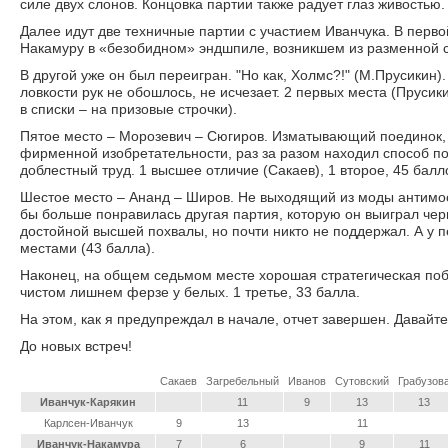
силе двух слонов. Концовка партии также радует глаз живостью.
Далее идут две техничные партии с участием Иванчука. В перв
Накамуру в «безобидном» эндшпиле, возникшем из разменной сла
В другой уже он был переигран. "Но как, Холмс?!" (М.Прусикин)
ловкости рук не обошлось, не исчезает. 2 первых места (Прусики
в списки – на призовые строчки).
Пятое место – Морозевич – Сюгиров. Изматывающий поединок, 
фирменной изобретательности, раз за разом находил способ по
доблестный труд. 1 высшее отличие (Сакаев), 1 второе, 45 балл
Шестое место – Ананд – Широв. Не выходящий из моды антимо
бы больше понравилась другая партия, которую он выиграл черн
достойной высшей похвалы, но почти никто не поддержал. А у п
местами (43 балла).
Наконец, на общем седьмом месте хорошая стратегическая по
чистом лишнем ферзе у белых. 1 третье, 33 балла.
На этом, как я предупреждал в начале, отчет завершен. Давайт
До новых встреч!
Сакаев
Загребельный
Иванов
Сутовский
Грабузов
Иванчук-Карякин
11
9
13
13
Карлсен-Иванчук
9
13
11
Иванчук-Накамура
7
6
9
11