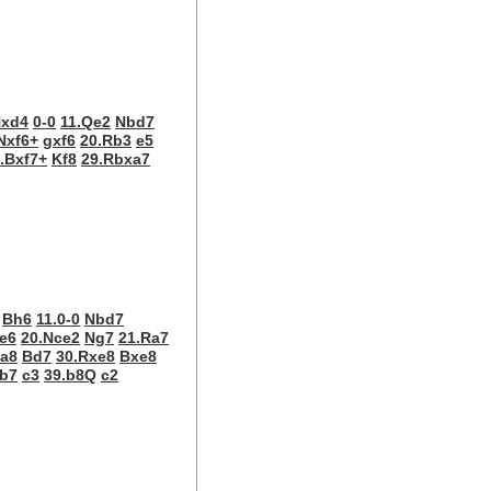
Nxd4
0-0
11.Qe2
Nbd7
Nxf6+
gxf6
20.Rb3
e5
.Bxf7+
Kf8
29.Rbxa7
Bh6
11.0-0
Nbd7
e6
20.Nce2
Ng7
21.Ra7
Ra8
Bd7
30.Rxe8
Bxe8
.b7
c3
39.b8Q
c2