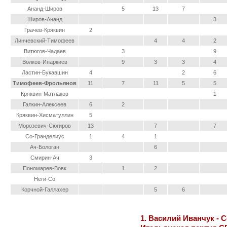
Ананд-Широв
5
13
7
Широв-Ананд
3
Грачев-Кряквин
2
Линчевский-Тимофеев
4
4
2
Витюгов-Чадаев
3
9
Волков-Инаркиев
9
3
3
4
Ластин-Букавшин
4
2
6
Тимофеев-Фрольянов
11
7
11
5
5
Кряквин-Матлаков
1
Галкин-Алексеев
6
2
Кряквин-Хисматуллин
5
Морозевич-Сюгиров
13
7
7
Со-Гранделиус
1
4
1
Ач-Бологан
6
Смирин-Ач
3
Пономарев-Вовк
1
2
Неги-Со
Корчной-Галлахер
5
6
1. Василий Иванчук - 