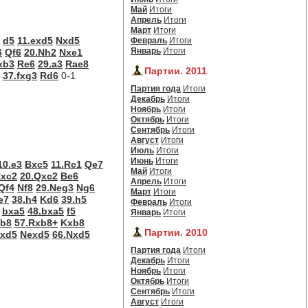
Май
Итоги
Апрель
Итоги
Март
Итоги
d5
11.exd5
Nxd5
Февраль
Итоги
Январь
Итоги
6
Qf6
20.Nh2
Nxe1
xb3
Re6
29.a3
Rae8
Партии. 2011
37.fxg3
Rd6
0-1
Партия года
Итоги
Декабрь
Итоги
Ноябрь
Итоги
Октябрь
Итоги
Сентябрь
Итоги
Август
Итоги
Июль
Итоги
Июнь
Итоги
10.e3
Bxc5
11.Rc1
Qe7
Май
Итоги
xc2
20.Qxc2
Be6
Апрель
Итоги
Qf4
Nf8
29.Neg3
Ng6
Март
Итоги
e7
38.h4
Kd6
39.h5
Февраль
Итоги
bxa5
48.bxa5
f5
Январь
Итоги
b8
57.Rxb8+
Kxb8
Партии. 2010
bxd5
Nexd5
66.Nxd5
Партия года
Итоги
Декабрь
Итоги
Ноябрь
Итоги
Октябрь
Итоги
Сентябрь
Итоги
Август
Итоги