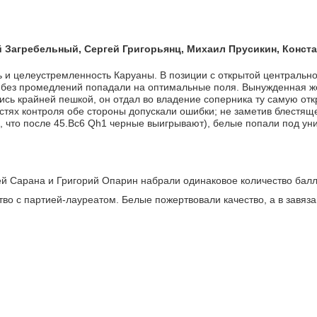
 Загребельный, Сергей Григорьянц, Михаил Прусикин, Конста
 и целеустремленность Каруаны. В позиции с открытой центрально
и без промедлений попадали на оптимальные поля. Вынужденная ж
сь крайней пешкой, он отдал во владение соперника ту самую отк
остях контроля обе стороны допускали ошибки; не заметив блестя
и, что после 45.Bc6 Qh1 черные выигрывают), белые попали под у
ей Сарана и Григорий Опарин набрали одинаковое количество балл
о с партией-лауреатом. Белые пожертвовали качество, а в завяза