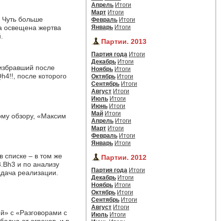
Апрель
Итоги
Март
Итоги
 Чуть больше 
Февраль
Итоги
 освещена жертва 
Январь
Итоги
.
Партии. 2013
Партия года
Итоги
Декабрь
Итоги
избравший после 
Ноябрь
Итоги
4!!, после которого 
Октябрь
Итоги
Сентябрь
Итоги
Август
Итоги
Июль
Итоги
Июнь
Итоги
Май
Итоги
му обзору, «Максим 
Апрель
Итоги
Март
Итоги
Февраль
Итоги
Январь
Итоги
списке – в том же 
Партии. 2012
.Bh3 и по анализу
Партия года
Итоги
дача реализации. 
Декабрь
Итоги
Ноябрь
Итоги
Октябрь
Итоги
Сентябрь
Итоги
Август
Итоги
» с «Разговорами с 
Июль
Итоги