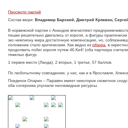
Просмотр партий
Состав жюри: 
Владимир Барский, Дмитрий Кряквин, Сергей
В норвежской партии с Анандом впечатляют предприимчивость
пешки решительно двигались от короля, а фигуры практическ
экс-чемпиону мира достаточную компенсацию, но, соблазнивши
положение стало критическим. Как видно из
обзора
, в окрестн
продолжить побег короля путем 46.Ke4! (оба партнера считал
тяжелых фигур.
1 первое место (Ланда), 2 вторых, 1 третье, 57 баллов.
По любопытному совпадению, у нас, как и в Ярославле, Алекс
Поединок Опарин – Паравян имеет некоторое сюжетное сходств
оба соперника упускали неочевидные ресурсы.