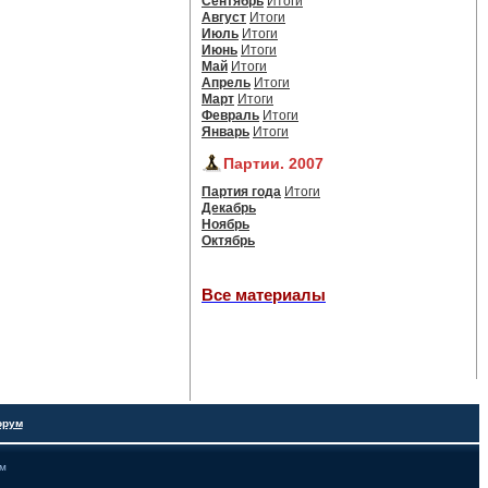
Сентябрь
Итоги
Август
Итоги
Июль
Итоги
Июнь
Итоги
Май
Итоги
Апрель
Итоги
Март
Итоги
Февраль
Итоги
Январь
Итоги
Партии. 2007
Партия года
Итоги
Декабрь
Ноябрь
Октябрь
Все материалы
орум
ам