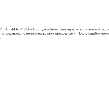
f4 31.gxf4 Rd4 32.Re1 g6, где у белых нет удовлетворительной защи
 не справился с неприятельскими проходными. После ошибки черн
.