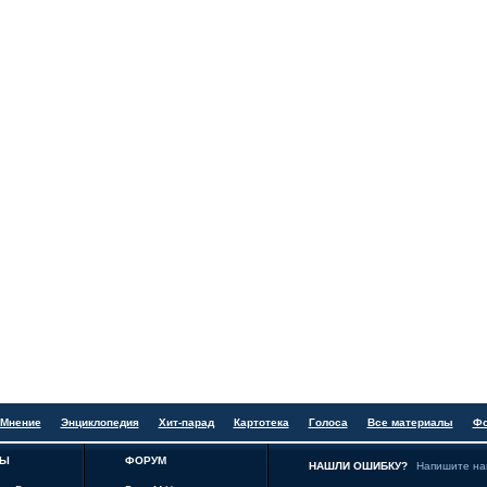
Мнение
Энциклопедия
Хит-парад
Картотека
Голоса
Все материалы
Ф
ТЫ
ФОРУМ
НАШЛИ ОШИБКУ?
Напишите н