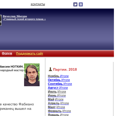
КОНТАКТЫ
Вячеслав Эйнгорн
«Главный герой второго плана »
Форум
Поддержать сайт
Максим НОТКИН
,
Партии. 2018
народный мастер
Ноябрь
Итоги
Октябрь
Итоги
Сентябрь
Итоги
Август
Итоги
Июль
Итоги
Июнь
Итоги
Май
Итоги
Апрель
Итоги
е качество Фабиано 
Март
Итоги
мериканец вышел на
Февраль
Итоги
Январь
Итоги