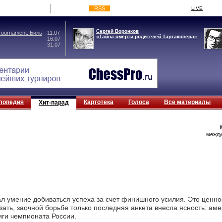
RSS
LIVE
Сергей Воронков
ournament. Биль
11.07
«Тайна смерти родителей Тартаковера»
16.07
31.07
лопедия
Картотека
Голоса
Все материалы
Хит-парад
между
л умение добиваться успеха за счет финишного усилия. Это ценно
зать, заочной борьбе только последняя анкета внесла ясность: а
ги чемпионата России.