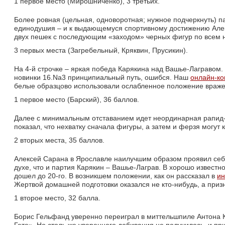
1 первое место (Мирошниченко), 3 третьих.
Более ровная (цельная, одноворотная; нужное подчеркнуть) п
единодушия – и к выдающемуся спортивному достижению Алек
двух пешек с последующим «заходом» черных фигур по всем
3 первых места (Загребельный, Кряквин, Прусикин).
На 4-й строчке – яркая победа Карякина над Вашье-Лагравом.
новинки 16.Na3 принципиальный путь, ошибся. Наш
онлайн-к
белые образцово использовали ослабленное положение враже
1 первое место (Барский), 36 баллов.
Далее с минимальным отставанием идет неординарная рапид-н
показал, что нехватку сначала фигуры, а затем и ферзя могу
2 вторых места, 35 баллов.
Алексей Сарана в Ярославле наилучшим образом проявил себя 
духе, что и партия Карякин – Вашье-Лаграв. В хорошо извест
дошел до 20-го. В возникшем положении, как он рассказал в
ин
Жертвой домашней подготовки оказался не кто-нибудь, а при
1 второе место, 32 балла.
Борис Гельфанд уверенно переиграл в миттельшпиле Антона К