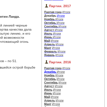
Партии. 2017
Партия года
Итоги
Декабрь
Итоги
нтин Ланда.
Ноябрь
Итоги
Октябрь
Итоги
й линией черные 
Сентябрь
Итоги
ертва качества дала
Август
Итоги
рытую линию, и его
Июль
Итоги
щей возможности
Июнь
Итоги
Май
Итоги
ничтожающий огонь
Апрель
Итоги
Март
Итоги
Февраль
Итоги
Январь
Итоги
ов – по 51.
Партии. 2016
вшейся острой борьбе 
Партия года
Итоги
Декабрь
Итоги
Ноябрь
Итоги
Октябрь
Итоги
Сентябрь
Итоги
Август
Итоги
Июль
Итоги
Июнь
Итоги
Май
Итоги
Апрель
Итоги
Март
Итоги