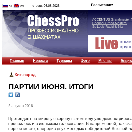
Расписание:
четверг, 06.08.2026
ACCENTUS Grandmaster T
Chennai Grand Masters
St. Louis Rapid & Blitz
Главная
Новости
Турниры
Фото
Мнение
Энцик
Хит-парад
ПАРТИИ ИЮНЯ. ИТОГИ
5 августа 2018
Претендент на мировую корону в этом году уже демонстрирова
проявилось и в июньском голосовании. В напряженной, так ска
первое место, опередив двух молодых победителей Высшей ли