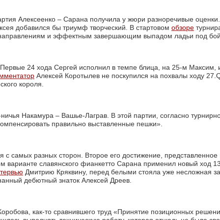
артия Алексеенко – Сарана получила у жюри разноречивые оценки.
сея добавился бы триумф творческий. В стартовом
обзоре
турнира
 направлениям и эффектным завершающим выпадом ладьи под бой
 Первые 24 хода Сергей исполнил в темпе блица, на 25-м Максим, 
омментатор
Алексей Коротылев не поскупился на похвалы ходу 27.Qh
ского короля.
ичья Накамура – Вашье-Лаграв. В этой партии, согласно турнирно
т компенсировать правильно выставленные пешки».
с самых разных сторон. Второе его достижение, представленное в 
ном варианте славянского фианкетто Сарана применил новый ход 13
тервью
Дмитрию Кряквину, перед белыми стояла уже несложная за
знанный дебютный знаток Алексей Дреев.
оробова, как-то сравнившего труд «Принятие позиционных решений