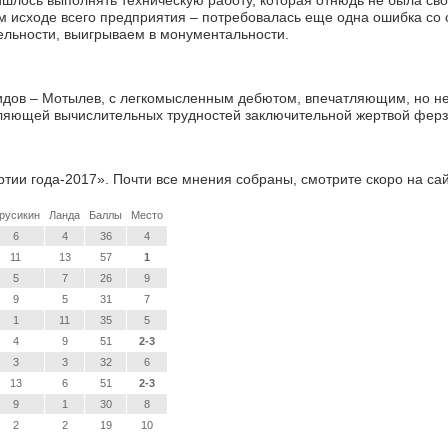
ишлось выполнять техническую работу, которая отнюдь не была своб
 исходе всего предприятия – потребовалась еще одна ошибка со 
цельности, выигрываем в монументальности.
ридов – Мотылев, с легкомысленным дебютом, впечатляющим, но н
вляющей вычислительных трудностей заключительной жертвой ферз
ртии года-2017». Почти все мнения собраны, смотрите скоро на сай
русикин
Ланда
Баллы
Место
6
4
36
4
11
13
57
1
5
7
26
9
9
5
31
7
1
11
35
5
4
9
51
2-3
3
3
32
6
13
6
51
2-3
9
1
30
8
2
2
19
10