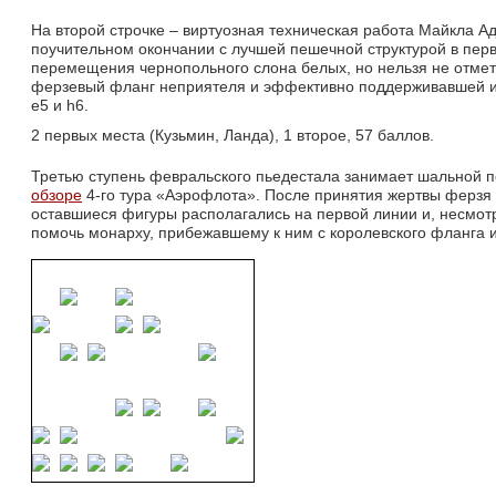
На второй строчке – виртуозная техническая работа Майкла А
поучительном окончании с лучшей пешечной структурой в пер
перемещения чернопольного слона белых, но нельзя не отмет
ферзевый фланг неприятеля и эффективно поддерживавшей и
е5 и h6.
2 первых места (Кузьмин, Ланда), 1 второе, 57 баллов.
Третью ступень февральского пьедестала занимает шальной п
обзоре
4-го тура «Аэрофлота». После принятия жертвы ферзя и
оставшиеся фигуры располагались на первой линии и, несмот
помочь монарху, прибежавшему к ним с королевского фланга и