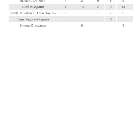
Лысый-Арутюнян
4
2
9
6
9
Сюй И-Идани
1
13
2
9
13
Цзюй Вэньцзюнь-Тань Чжунъи
2
1
7
5
Тань Чжунъи-Харика
3
Нинов-Стефанов
6
4