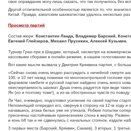
свое оправдание могу лишь сказать, что так получилось без вс
Другой отличительной особенностью является то, что значите
Китай. Правда, азиатским шахматистам удалось несколько раз
Просмотр партий
Состав жюри: 
Константин Ланда, Владимир Барский, Конста
Евгений Глейзеров, Михаил Прусикин, Алексей Кузьмин.
Турнир Гран-при в Шардже, который, несмотря на коммерчески
кассовыми сборами в онлайн-режиме, в нашем голосовании в
Вот какие мысли вызвала у Дмитрия Кряквина партия, с боль
«Сейчас снова очень модно рассуждать о ничейной смерти шахм
100, и 10 лет назад поминки по многоконтрольной госпоже пр
ферзевом гамбите и русской партии найдено очень много нов
неисчерпаемость шахмат. Душа очень радуется при виде таких 
Ян (но и поэтому тоже!), а из-за обостренных чувств по пово
Ли Чао, очевидно, подготовил усиление по своей партии старто
Непомнящий опередил его, свернув в сторону на 12-м ходу и 
начавшись, атака белых уже не утихала. Робкие попытки соп
пресечены настойчивым принесением слона в жертву. Размен ф
и конь b8 так и не сдвинулись с начальных стоянок, издали на
3 первых места (Барский, Кряквин, Сакаев), 3 вторых, 1 третье