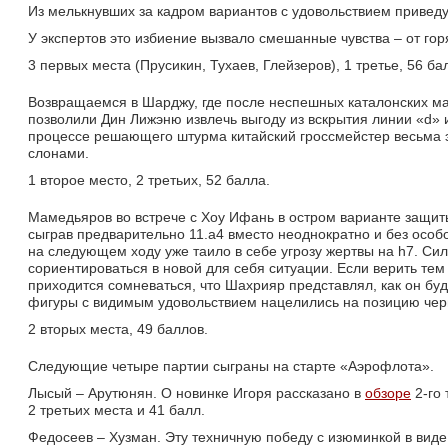
Из мелькнувших за кадром вариантов с удовольствием приведу 
У экспертов это избиение вызвало смешанные чувства – от гор
3 первых места (Прусикин, Тухаев, Глейзеров), 1 третье, 56 ба
Возвращаемся в Шарджу, где после неспешных каталонских м
позволили Дин Лижэню извлечь выгоду из вскрытия линии «d» 
процессе решающего штурма китайский гроссмейстер весьма
слонами.
1 второе место, 2 третьих, 52 балла.
Мамедьяров во встрече с Хоу Ифань в остром варианте защит
сыграв предварительно 11.а4 вместо неоднократно и без особ
на следующем ходу уже таило в себе угрозу жертвы на h7. С
сориентироваться в новой для себя ситуации. Если верить тем
приходится сомневаться, что Шахрияр представлял, как он буд
фигуры с видимым удовольствием нацелились на позицию черн
2 вторых места, 49 баллов.
Следующие четыре партии сыграны на старте «Аэрофлота».
Лысый – Арутюнян. О новинке Игоря рассказано в 
обзоре
2-го 
2 третьих места и 41 балл.
Федосеев – Хузман. Эту техничную победу с изюминкой в вид