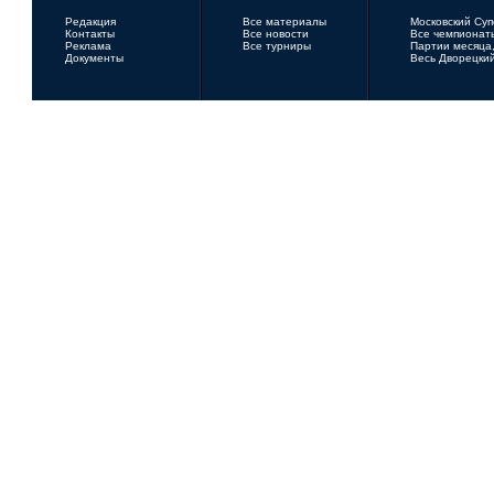
Редакция
Все материалы
Московский Су
Контакты
Все новости
Все чемпионат
Реклама
Все турниры
Партии месяца,
Документы
Весь Дворецки