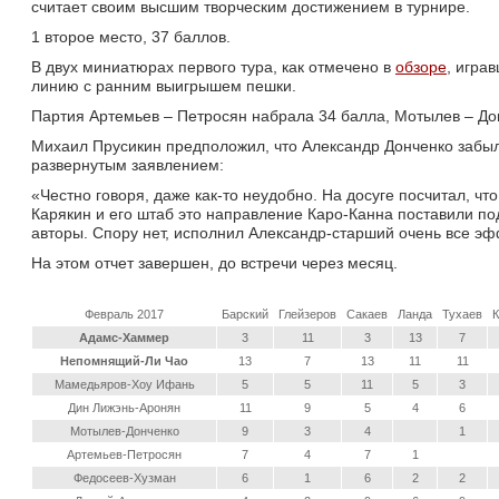
считает своим высшим творческим достижением в турнире.
1 второе место, 37 баллов.
В двух миниатюрах первого тура, как отмечено в 
обзоре
, игра
линию с ранним выигрышем пешки.
Партия Артемьев – Петросян набрала 34 балла, Мотылев – Дон
Михаил Прусикин предположил, что Александр Донченко забыл 
развернутым заявлением:
«Честно говоря, даже как-то неудобно. На досуге посчитал, что
Карякин и его штаб это направление Каро-Канна поставили по
авторы. Спору нет, исполнил Александр-старший очень все эф
На этом отчет завершен, до встречи через месяц. 
Февраль 2017
Барский
Глейзеров
Сакаев
Ланда
Тухаев
К
Адамс-Хаммер
3
11
3
13
7
Непомнящий-Ли Чао
13
7
13
11
11
Мамедьяров-Хоу Ифань
5
5
11
5
3
Дин Лижэнь-Аронян
11
9
5
4
6
Мотылев-Донченко
9
3
4
1
Артемьев-Петросян
7
4
7
1
Федосеев-Хузман
6
1
6
2
2