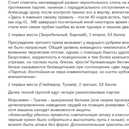
Стоит отметить неочевидный размен чернопольного слона на к
протяжении партии, начиная с парадоксального отступления н
Александр сразу после контроля принес его в жертву, впечатл
«Здесь я изменил своему правилу – после 40 ходов встать, про
как ход 41...Nf6 завершал посчитанный мной некоторое врем
стали моя самая грубая ошибка во всем турнире и лишние два 
2 первых места (Загребельный, Барский), 1 второе, 63 балла.
Присуждение третьего приза вызывает у ведущего рубрики всег
не было напрасным. Общий уровень командного чемпионата Ав
внимание творческим итогам, однако с помощью Каиссы удало
Безусловно, корректность в позиционном и тем более компьют
отрезках, но сколько пыла, блеска, ярости! Кульминация бесчин
белые оказываются беззащитными при соотношении «две лад
«Партия, достойная не пера комментатора, но кисти худо
впечатление».
2 первых места (Глейзеров, Тухаев), 2 третьих, 53 балла.
Далее тесной группой идут четыре разноплановые партии.
Морозевич – Грачев – выигранная белыми (или скорее проигра
целенаправленное наведение орудий на позицию рокировки. С 
хотя машина находит возможности защиты.
«Александру удалось провести симпатичную атаку в классич
черным нужно было собраться и высчитать путь к ничьей, н
может быть атака без ферзя. Дополнительные красоты о