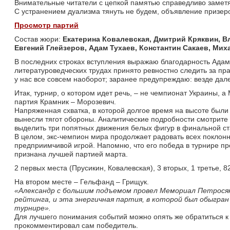
Внимательные читатели с цепкой памятью справедливо заметят
С устранением дуализма тянуть не будем, объявление призеро
Просмотр партий
Состав жюри: 
Екатерина Ковалевская,
Дмитрий Кряквин,
В
Евгений Глейзеров, Адам Тухаев, Константин Сакаев, Мих
В последних строках вступления выражаю благодарность Адаму
литературоведческих трудах принято ревностно следить за пр
у нас все совсем наоборот; заранее предупреждаю: везде дале
Итак, турнир, о котором идет речь, – не чемпионат Украины, 
партия Крамник – Морозевич.
Напряженная схватка, в которой долгое время на высоте были 
вынесли тягот обороны. Аналитические подробности смотрите
выделить три попятных движения белых фигур в финальной ста
В целом, экс-чемпион мира продолжает радовать всех поклонни
предприимчивой игрой. Напомню, что его победа в турнире п
признана лучшей партией марта.
2 первых места (Прусикин, Ковалевская), 3 вторых, 1 третье, 8
На втором месте – Гельфанд – Грищук.
«
Александр с большим подъемом провел Мемориал Петросян
рейтинга, и эта энергичная партия, в которой был обыгран
турнире
».
Для лучшего понимания событий можно опять же обратиться к
прокомментировал сам победитель.