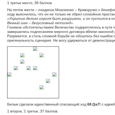
1 третье место, 38 баллов.
На пятом месте – поединок Моисеенко – Криворучко с бенефис
ходу выяснилось, что он не только не обрел спокойное приста
«Укрытие белого короля было разрушено, и он пустился в о
Вечный шах – безусловный хеппиэнд».
Гонимое обстоятельствами Величество подкреплялось в пути 
завершились подписанием мирного договора вблизи законной 
Разумеется, в столь сложной борьбе не обошлось без ошибок с
оригинальность сценария. Не могу удержаться от демонстраци
Белые сделали единственный спасающий ход 
68.Qa7!
с идее
1 второе, 1 третье, 37 баллов.