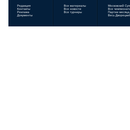
Редакция
Все материалы
Московский Су
Контакты
Все новости
Все чемпионат
Реклама
Все турниры
Партии месяца,
Документы
Весь Дворецки