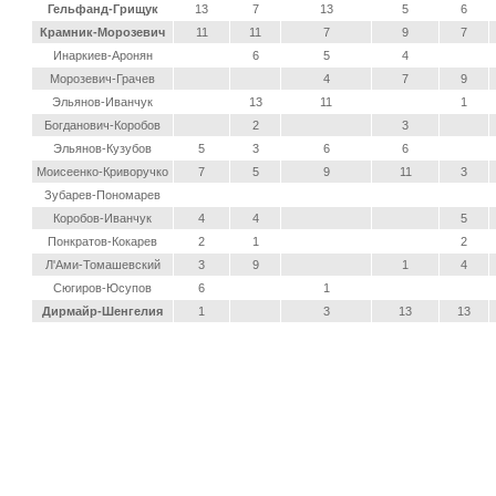
Гельфанд-Грищук
13
7
13
5
6
Крамник-Морозевич
11
11
7
9
7
Инаркиев-Аронян
6
5
4
Морозевич-Грачев
4
7
9
Эльянов-Иванчук
13
11
1
Богданович-Коробов
2
3
Эльянов-Кузубов
5
3
6
6
Моисеенко-Криворучко
7
5
9
11
3
Зубарев-Пономарев
Коробов-Иванчук
4
4
5
Понкратов-Кокарев
2
1
2
Л'Ами-Томашевский
3
9
1
4
Сюгиров-Юсупов
6
1
Дирмайр-Шенгелия
1
3
13
13