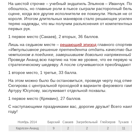
На шестой строчке – учебный эндшпиль Эльянов – Иванчук. По
обошлось, но главные роли в пьесе сыграли расторопный бел
сцене, когда все другие исполнители ее покинули. Нельзя не о
короля. Итогом длительных маневров стало решающее усилени
теряю надежды, что мы получим разъяснения от компетентных 
первых рук.
1 первое место (Сакаев), 2 вторых, 36 баллов.
Лишь на седьмом месте – 
решающий эпизод
главного спортивн
«Импульсивное решение претендента отдать качество был
чемпионом в поединке, завершившем довольно напряженный
Проведи Ананд всю партию на том же уровне, что ее первую ча
стратегическому шедевру. А после случившегося преобладают 
1 второе место, 1 третье, 33 балла.
На этом можно было бы остановиться, проведя черту под отме
Сюгирова с центральной проходной в варианте ферзевого гам
Артуру Юсупову, заслуживает отдельной похвалы.
1 первое место (Кряквин), 27 баллов.
С наступающими праздниками вас, дорогие друзья! Всего наил
году!
Ноябрь 2014
Барский
Сакаев
Загребельный
Глейзеров
Тухаев
Карлсен-Ананд
9
2
2
2
11