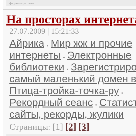
форум открыт всем
На просторах интернет
27.07.2009 | 15:21:33
Айрика
Мир жж и прочие
интернеты
Электронные
библиотеки
Зарегистрир
самый маленький домен в
Птица-тройка-точка-ру
Рекордный сеанс
Статист
сайты, рекорды, жулики
[2]
[3]
Страницы: [1]