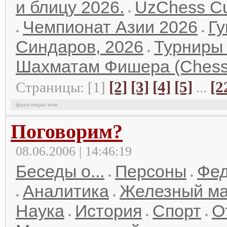
и блицу 2026.
UzChess C
Чемпионат Азии 2026
Гу
Синдаров, 2026
Турниры
Шахматам Фишера (Chess
[2]
[3]
[4]
[5]
[2
Страницы: [1]
...
форум открыт всем
Поговорим?
08.06.2006 | 14:46:19
Беседы о...
Персоны
Фе
Аналитика
Железный м
Наука
История
Спорт
О