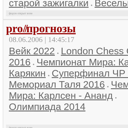
старой зажигалки
Веселы
форум открыт всем
pro
//
прогнозы
08.06.2006 | 14:45:17
Вейк 2022
London Chess 
2016
Чемпионат Мира: Ка
Карякин
Суперфинал ЧР 
Мемориал Таля 2016
Чем
Мира: Карлсен - Ананд
Олимпиада 2014
форум открыт всем