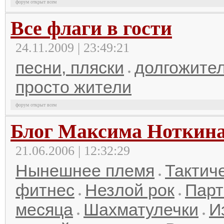
форум открыт всем
Все флаги в гости
24.11.2009 | 23:49:21
песни, пляски
долгожител
просто жители
форум открыт всем
Блог Максима Ноткин
21.06.2006 | 12:32:29
Нынешнее племя
Тактич
фитнес
Незлой рок
Парт
месяца
Шахматулечки
И