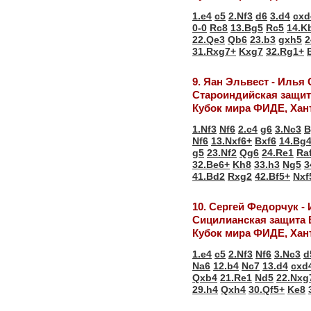
1.e4
c5
2.Nf3
d6
3.d4
cxd
0-0
Rc8
13.Bg5
Rc5
14.K
22.Qe3
Qb6
23.b3
gxh5
2
31.Rxg7+
Kxg7
32.Rg1+
9. Яан Эльвест - Илья
Староиндийская защит
Кубок мира ФИДЕ, Хан
1.Nf3
Nf6
2.c4
g6
3.Nc3
B
Nf6
13.Nxf6+
Bxf6
14.Bg
g5
23.Nf2
Qg6
24.Re1
Ra
32.Be6+
Kh8
33.h3
Ng5
3
41.Bd2
Rxg2
42.Bf5+
Nxf
10. Сергей Федорчук -
Сицилианская защита 
Кубок мира ФИДЕ, Хан
1.e4
c5
2.Nf3
Nf6
3.Nc3
d
Na6
12.b4
Nc7
13.d4
cxd
Qxb4
21.Re1
Nd5
22.Nxg
29.h4
Qxh4
30.Qf5+
Ke8