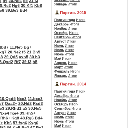
Февраль
Итоги
4
b4
20.Nb1
c5
21.f3
Январь
Итоги
9.Rc2
Ng6
30.Kf1
Kb8
c8
39.Be3
Bd4
Партии. 2015
Партия года
Итоги
Декабрь
Итоги
Ноябрь
Итоги
Октябрь
Итоги
Сентябрь
Итоги
Август
Итоги
Июль
Итоги
Nbd7
11.Ne5
Bg7
Июль
Итоги
xg7
20.Ne2
f5
21.Bh5
Июнь
Итоги
c8
29.Qd5
axb5
30.h3
Май
Итоги
8.Qxd2
Rf7
39.f3
h5
Апрель
Итоги
Март
Итоги
Февраль
Итоги
Январь
Итоги
Партии. 2014
Партия года
Итоги
Декабрь
Итоги
10.Qxd5
Nxc3
11.bxc3
Ноябрь
Итоги
c7
Qxa2+
20.Nd2
Rxd3
Октябрь
Итоги
c3
29.Rhd1
a5
30.Nc5
Сентябрь
Итоги
.Nxe4
fxe4
39.Rh5+
Август
Итоги
Июль
Итоги
.Rh6+
Kg8
48.Rg6
Bd4
Июнь
Итоги
7+
Kh6
57.fxg6
Kxg6
Май
Итоги
Bf2
66.Kg5
Bg3
67.Re2