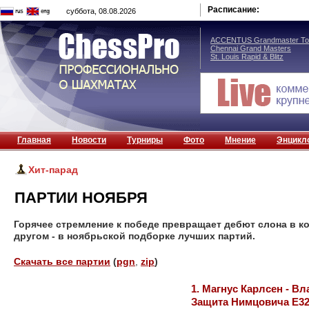
Расписание:
суббота, 08.08.2026
ACCENTUS Grandmaster Tou
Chennai Grand Masters
St. Louis Rapid & Blitz
Главная
Новости
Турниры
Фото
Мнение
Энцикл
Хит-парад
ПАРТИИ НОЯБРЯ
Горячее стремление к победе превращает дебют слона в ко
другом - в ноябрьской подборке лучших партий.
Скачать все партии
(
pgn
,
zip
)
1. Магнус Карлсен - В
Защита Нимцовича Е3