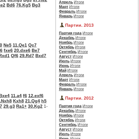
Апрель
Итоги
Re2
Bd6
76.Kg5
Bg3
Март
Итоги
Февраль
Итоги
Январь
Итоги
Партии. 2013
Партия года
Итоги
Декабрь
Итоги
Ноябрь
Итоги
-0
Ne5
11.Qe1
Qc7
Октябрь
Итоги
e6
fxe6
20.dxe6
Be7
Сентябрь
Итоги
Rxd1
Qf6
29.Rd7
Bxd7
Август
Итоги
Июль
Итоги
Июнь
Итоги
Май
Итоги
Апрель
Итоги
Март
Итоги
Февраль
Итоги
Январь
Итоги
Bxe4
11.a4
f6
12.exf6
Партии. 2012
.Nxh8
Kxh8
21.Qg4
h5
7
29.g3
Ra1+
30.Kg2
1-
Партия года
Итоги
Декабрь
Итоги
Ноябрь
Итоги
Октябрь
Итоги
Сентябрь
Итоги
Август
Итоги
Июль
Итоги
Июнь
Итоги