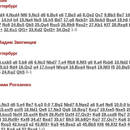
В89
етербург
d4
4.Nxd4
Nf6
5.Nc3
d6
6.Bc4
e6
7.Be3
a6
8.Qe2
Qc7
9.Bb3
Be7
10
7
14.h4
b4
15.Na4
Nc5
16.h5
Bd7
17.g6
Nxb3+
18.Nxb3
Bxa4
19.h6
7
Rc8
24.Bc5
Qb5
25.Qg4
Rxc5
26.Rh8
Rxc2+
27.Kb1
Kf7
28.Rxg8
+
32.Kc1
Qf1+
33.Kd2
Qxf2+
34.Qe2
1-0
 Вадим Звягинцев
етербург
4.cxb5
a6
5.b6
d6
6.Nc3
Nbd7
7.e4
Rb8
8.Nf3
g6
9.a4
Rxb6
10.Nd2
5.b3
Rd4
16.Qc2
g4
17.hxg4
Nfxg4
18.Bxg4
Nxg4
19.Nf3
f5
20.Bg5
5
24.Kg2
Qh5
0-1
риан Рогозенко
4.Nc3
d6
5.e4
Be7
6.g3
0-0
7.Bg2
Nbd7
8.Nge2
a6
9.a4
Ne8
10.0-0
b
15.exf5
gxf5
16.Nd1
Qe8
17.Ne3
Qg6
18.Bxg7
Kxg7
19.fxe5
Nxe5
2
4.bxc5
Nxf4
25.gxf4
Bxf4
26.Rxf4
Qxf4
27.Qc3+
Kg8
28.cxd6
Rg7
2
3
33.Rxf8+
Kxf8
34.d7
Bxd7
35.b7
Bh3
36.b8Q+
Kg7
37.Qc7+
Kg6
3
Rxg3
42.hxg3
e2
43.Bf3+
Kg5
44.Bxe2
a5
45.Bb5
Kf6
46.Kf2
Ke5
4
51.Kg4
a4
52.Bxa4
1-0