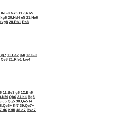
.0-0-0
Na5
11.g4
b5
fxg6
20.Nd4
e5
21.Ne6
Kxg8
29.Rh1
Rc8
Bg7
11.Be2
0-0
12.0-0
Qe8
21.Rfe1
fxe4
6
11.Be3
g6
12.Bh6
0.Nf4
Qh6
21.b4
Bg5
9.c5
Qg5
30.Qe5
f4
8.Qc6+
Kf7
39.Qc7+
7.d6
Kd5
48.d7
Bxd7