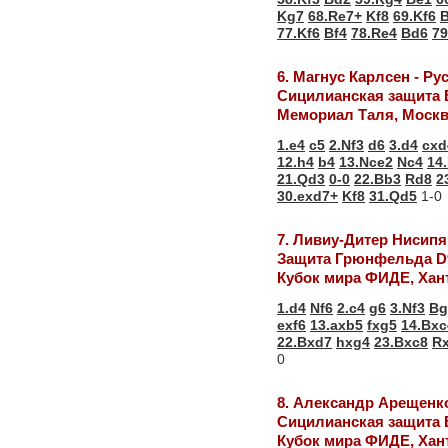
Kg7
68.Re7+
Kf8
69.Kf6
B
77.Kf6
Bf4
78.Re4
Bd6
79
6. Магнус Карлсен - Р
Сицилианская защита 
Мемориал Таля, Моск
1.e4
c5
2.Nf3
d6
3.d4
cxd
12.h4
b4
13.Nce2
Nc4
14
21.Qd3
0-0
22.Bb3
Rd8
2
30.exd7+
Kf8
31.Qd5
1-0
7. Ливиу-Дитер Нисипя
Защита Грюнфельда D
Кубок мира ФИДЕ, Хан
1.d4
Nf6
2.c4
g6
3.Nf3
Bg
exf6
13.axb5
fxg5
14.Bxc
22.Bxd7
hxg4
23.Bxc8
R
0
8. Александр Арещенк
Сицилианская защита 
Кубок мира ФИДЕ, Хан