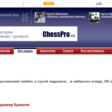
RSS
LIVE
Сергей Воронков
Артур Ю
rnament. Биль
11.07
«Диагноз: шахматная горячка»
«Каждый
16.07
31.07
опедия
Картотека
Голоса
Все материалы
Хит-парад
ролевский гамбит, а сухой эндшпиль - в набросок этюда. Об 
ладимир Крамник
2