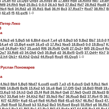
6
14.a4
h5
15.Qg5
Qxg5
16.hxg5
a6
17.Be5
Rg8
18.Rxh5
Nd7
19.Bf
Nf8
24.Rh5
Ng6
25.Bc1
0-0-0
26.b3
Ne5
27.Be2
Rd7
28.Rd2
Rgd8
2
.Nc4
Nc6
34.Rd2
a5
35.Rd1
Ba6
36.f4
Bc3
37.Rxd7+
Rxd7
38.Rh7
B
8
42.e5
f5
43.gxf6
1-0
 Петер Леко
3
ва
4.Nc3
e6
5.Bg5
h6
6.Bh4
dxc4
7.e4
g5
8.Bg3
b5
9.Be2
Bb7
10.0-0
14.a4
e5
15.Bg4
exd4
16.e5
c5
17.Re1
Nxe5
18.Bxe5
0-0
19.Bxg7
K
Bc8
24.Rg6+
Kh7
25.axb5
Rf6
26.Rxf6
Qxf6
27.Qc2+
Bf5
28.Qxc4
R
Qg7
33.Rd6
d3
34.Qb6
Qe5
35.Bg6
d2
36.Bxf5
Qxf5
37.Qd4+
Kh7
3
42.h4
Qb1+
43.Kh2
Qxb2
44.Rxg5
Rxg5
45.Qxg5
1-0
- Руслан Пономарев
ва
4.Nc3
Bb4
5.Bg5
Nbd7
6.cxd5
exd5
7.e3
c5
8.dxc5
Qa5
9.Rc1
Ne4
Nf6
14.Bxf6
Bxf6
15.Ke2
b5
16.c6
Ba6
17.Qf5
Qa3
18.Bd3
Rfd8
19.
23.Kg3
h5
24.h3
Qa5
25.f4
Rc8
26.Nc4
Qa6
27.Ne5
Qxd3
28.Nxd3
B
Kh7
33.Ra6
h4+
34.Kh2
Rd7
35.Nc5
Re7
36.Rxa5
Bd2
37.Rc4
f5
38
Kf7
42.Rf5+
Kg8
43.g4
Re8
44.Re5
Rb8
45.g5
Kh7
46.Re7
Bxe3
47
1.Re8
Rxe8
52.Rxe8
b3
53.Kg2
Be3
54.Rxe4
Bxg5
55.Rb4
g6
56.Rb
0.Rxb3
Bg3
61.Rf3
Be1
62.Re3
Bf2
63.Re6+
Kf7
64.Kf5
Bg3
65.Re4