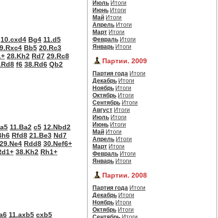
Июль
Итоги
Июнь
Итоги
Май
Итоги
Апрель
Итоги
Март
Итоги
10.cxd4
Bg4
11.d5
Февраль
Итоги
Январь
Итоги
9.Rxc4
Bb5
20.Rc3
1+
28.Kh2
Rd7
29.Rc8
Партии. 2009
.Rd8
f6
38.Rd6
Qb2
Партия года
Итоги
Декабрь
Итоги
Ноябрь
Итоги
Октябрь
Итоги
Сентябрь
Итоги
Август
Итоги
Июль
Итоги
Июнь
Итоги
a5
11.Ba2
c5
12.Nbd2
Май
Итоги
Bh6
Rfd8
21.Be3
Nd7
Апрель
Итоги
29.Ne4
Rdd8
30.Nef6+
Март
Итоги
Rd1+
38.Kh2
Rh1+
Февраль
Итоги
Январь
Итоги
Партии. 2008
Партия года
Итоги
Декабрь
Итоги
Ноябрь
Итоги
Октябрь
Итоги
a6
11.axb5
cxb5
Сентябрь
Итоги