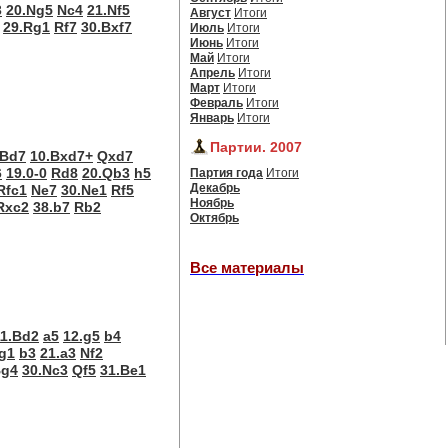
3
20.Ng5
Nc4
21.Nf5
Август
Итоги
29.Rg1
Rf7
30.Bxf7
Июль
Итоги
Июнь
Итоги
Май
Итоги
Апрель
Итоги
Март
Итоги
Февраль
Итоги
Январь
Итоги
Партии. 2007
Bd7
10.Bxd7+
Qxd7
6
19.0-0
Rd8
20.Qb3
h5
Партия года
Итоги
Декабрь
Rfc1
Ne7
30.Ne1
Rf5
Ноябрь
Rxc2
38.b7
Rb2
Октябрь
Все материалы
11.Bd2
a5
12.g5
b4
g1
b3
21.a3
Nf2
g4
30.Nc3
Qf5
31.Be1