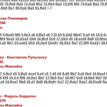
f2
70.Re6
Bg3
71.Kg6
Bh2
72.Re4
Bg3
73.Kf6
Bf2
74.Kg6
Bg3
75.
.Rd4
Bc7
80.Kg6
Bg3
81.Re4
1-0
услан Пономарев
В90
ва
4
4.Nxd4
Nf6
5.Nc3
a6
6.Be3
e6
7.f3
b5
8.Qd2
Nbd7
9.g4
h6
10.0-0
.Nf4
Nxe3
15.Qxe3
Qb6
16.Bc4
Qc5
17.Qb3
d5
18.exd5
Bd6
19.Nfx
3.g5
Nh7
24.gxh6
Qh5
25.Qe4
Qxh6+
26.Kb1
Ra7
27.Nf5
Rxd1+
28.
ну - Константин Лупулеску
91
ты-Мансийск
7
4.Nc3
d5
5.Bg5
dxc4
6.e4
c5
7.d5
b5
8.d6
Bb7
9.e5
Ne4
10.Nxe4
4
Kf8
15.0-0
Bf6
16.Re1
Bb7
17.Ne5
Kg7
18.Nf7
Qc8
19.Be6
Nd7
20
xc8
24.Rxa7
Rb8
25.d7
Bd8
26.Re8+
Kg7
27.Rxb7
Rxb7
28.Rxd8
Ra
о - Фидель Корралес
В78
ты-Мансийск