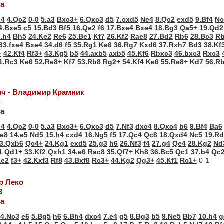
ва
b4
4.Qc2
0-0
5.a3
Bxc3+
6.Qxc3
d5
7.cxd5
Ne4
8.Qc2
exd5
9.Bf4
Nc
4.Bxe5
c5
15.Bd3
Bf5
16.Qe2
f6
17.Bxe4
Bxe4
18.Bg3
Qa5+
19.Qd2
.h4
Bh5
24.Ke2
Re6
25.Be1
Kf7
26.Kf2
Rae8
27.Bd2
Rb6
28.Bc3
R
33.fxe4
Bxe4
34.d6
f5
35.Rg1
Ke6
36.Rg7
Kxd6
37.Rxh7
Bd3
38.Kf
+
42.Kf4
Rf3+
43.Kg5
b5
44.axb5
axb5
45.Kf6
Rbxc3
46.bxc3
Rxc3
1.Rc3
Ke6
52.Re8+
Kf7
53.Rb8
Rg2+
54.Kf4
Ke6
55.Re8+
Kd7
56.R
ич - Владимир Крамник
2
ва
b4
4.Qc2
0-0
5.a3
Bxc3+
6.Qxc3
d5
7.Nf3
dxc4
8.Qxc4
b6
9.Bf4
Ba6
e8
14.e5
Nd5
15.h4
cxd4
16.Ng5
f5
17.Qc4
Qc8
18.Qxd4
Nc5
19.R
3.Qxb6
Qc4+
24.Kg1
exd5
25.g3
h6
26.Nf3
f4
27.g4
Qe4
28.Kg2
Nd
1
Qd1+
33.Kf2
Qxh1
34.e6
Rac8
35.Qf7+
Kh8
36.Bc5
Qc1
37.b4
Qc
Ke2
f3+
42.Kxf3
Rf8
43.Bxf8
Rc3+
44.Kg2
Qg3+
45.Kf1
Rc1+
0-1
ер Леко
3
ва
4.Nc3
e6
5.Bg5
h6
6.Bh4
dxc4
7.e4
g5
8.Bg3
b5
9.Ne5
Bb7
10.h4
g