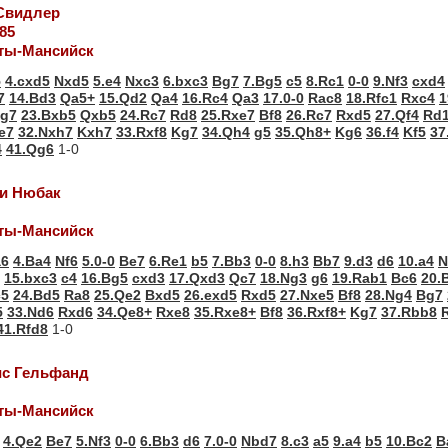
 Свидлер
85
ты-Мансийск
5
4.cxd5
Nxd5
5.e4
Nxc3
6.bxc3
Bg7
7.Bg5
c5
8.Rc1
0-0
9.Nf3
cxd4
7
14.Bd3
Qa5+
15.Qd2
Qa4
16.Rc4
Qa3
17.0-0
Rac8
18.Rfc1
Rxc4
1
g7
23.Bxb5
Qxb5
24.Rc7
Rd8
25.Rxe7
Bf8
26.Rc7
Rxd5
27.Qf4
Rd
e7
32.Nxh7
Kxh7
33.Rxf8
Kg7
34.Qh4
g5
35.Qh8+
Kg6
36.f4
Kf5
37
4
41.Qg6
1-0
ми Нюбак
ты-Мансийск
a6
4.Ba4
Nf6
5.0-0
Be7
6.Re1
b5
7.Bb3
0-0
8.h3
Bb7
9.d3
d6
10.a4
N
15.bxc3
c4
16.Bg5
cxd3
17.Qxd3
Qc7
18.Ng3
g6
19.Rab1
Bc6
20.
c5
24.Bd5
Ra8
25.Qe2
Bxd5
26.exd5
Rxd5
27.Nxe5
Bf8
28.Ng4
Bg7
5
33.Nd6
Rxd6
34.Qe8+
Rxe8
35.Rxe8+
Bf8
36.Rxf8+
Kg7
37.Rbb8
41.Rfd8
1-0
ис Гельфанд
ты-Мансийск
4.Qe2
Be7
5.Nf3
0-0
6.Bb3
d6
7.0-0
Nbd7
8.c3
a5
9.a4
b5
10.Bc2
B