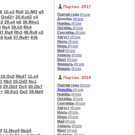
Партии. 2017
6
10.e3
Re8
11.Nf3
g5
Партия года
Итоги
Qxd2+
20.Kxd2
c4
Декабрь
Итоги
b3
29.a4
b6
30.Rhe1
Ноябрь
Итоги
3
Re4
39.h5
Rh4
Октябрь
Итоги
47.Rg8
Rh3
48.Rc8
c3
Сентябрь
Итоги
b8
Ke6
57.Re8+
Kf6
Август
Итоги
Июль
Итоги
Июнь
Итоги
Май
Итоги
Апрель
Итоги
Март
Итоги
Февраль
Итоги
Январь
Итоги
10.Qc2
Nbd7
11.e4
Партии. 2016
d1
Nb3
20.Qd3
Nc1
Партия года
Итоги
3
29.Qb3
Qc4
30.Qb7
Декабрь
Итоги
2+
38.Kg1
Qe2
39.Nd4
Ноябрь
Итоги
Октябрь
Итоги
Сентябрь
Итоги
Август
Итоги
Июль
Итоги
Июнь
Итоги
Май
Итоги
Апрель
Итоги
4
11.Nxg4
Nxg4
Март
Итоги