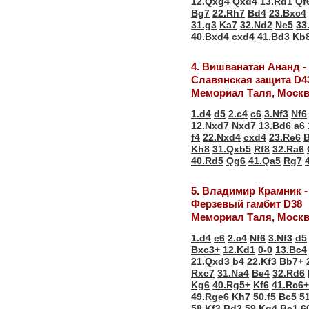
12.Qxg4
Qxd4
13.Rd1
Qf
Bg7
22.Rh7
Bd4
23.Bxc4
31.g3
Ka7
32.Nd2
Ne5
33
40.Bxd4
cxd4
41.Bd3
Kb
4. Вишванатан Ананд -
Славянская защита D4
Мемориал Таля, Моск
1.d4
d5
2.c4
c6
3.Nf3
Nf6
12.Nxd7
Nxd7
13.Bd6
a6
f4
22.Nxd4
cxd4
23.Re6
Kh8
31.Qxb5
Rf8
32.Ra6
40.Rd5
Qg6
41.Qa5
Rg7
5. Владимир Крамник 
Ферзевый гамбит D38
Мемориал Таля, Моск
1.d4
e6
2.c4
Nf6
3.Nf3
d5
Bxc3+
12.Kd1
0-0
13.Bc4
21.Qxd3
b4
22.Kf3
Bb7+
Rxc7
31.Na4
Be4
32.Rd6
Kg6
40.Rg5+
Kf6
41.Rc6+
49.Rge6
Kh7
50.f5
Bc5
5
58.Kf3
Bd2
59.Kg4
Be1
6