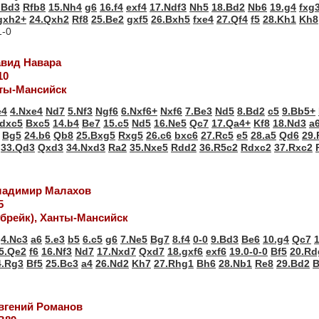
.Bd3
Rfb8
15.Nh4
g6
16.f4
exf4
17.Ndf3
Nh5
18.Bd2
Nb6
19.g4
fxg
gxh2+
24.Qxh2
Rf8
25.Be2
gxf5
26.Bxh5
fxe4
27.Qf4
f5
28.Kh1
Kh8
-0
Давид Навара
10
ты-Мансийск
e4
4.Nxe4
Nd7
5.Nf3
Ngf6
6.Nxf6+
Nxf6
7.Be3
Nd5
8.Bd2
c5
9.Bb5+
.dxc5
Bxc5
14.b4
Be7
15.c5
Nd5
16.Ne5
Qc7
17.Qa4+
Kf8
18.Nd3
a
Bg5
24.b6
Qb8
25.Bxg5
Rxg5
26.c6
bxc6
27.Rc5
e5
28.a5
Qd6
29.
33.Qd3
Qxd3
34.Nxd3
Ra2
35.Nxe5
Rdd2
36.R5c2
Rdxc2
37.Rxc2
Владимир Малахов
5
-брейк), Ханты-Мансийск
4.Nc3
a6
5.e3
b5
6.c5
g6
7.Ne5
Bg7
8.f4
0-0
9.Bd3
Be6
10.g4
Qc7
5.Qe2
f6
16.Nf3
Nd7
17.Nxd7
Qxd7
18.gxf6
exf6
19.0-0-0
Bf5
20.Rd
4.Rg3
Bf5
25.Bc3
a4
26.Nd2
Kh7
27.Rhg1
Bh6
28.Nb1
Re8
29.Bd2
B
Евгений Романов