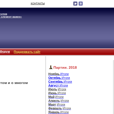
КОНТАКТЫ
супов
 элемент важен»
Форум
Поддержать сайт
Партии. 2018
Ноябрь
Итоги
Октябрь
Итоги
Сентябрь
Итоги
этом и о многом
Август
Итоги
Июль
Итоги
Июнь
Итоги
Май
Итоги
Апрель
Итоги
Март
Итоги
Февраль
Итоги
Январь
Итоги