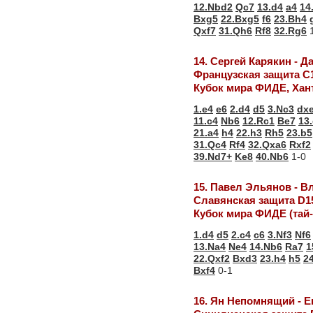
12.Nbd2
Qc7
13.d4
a4
14
Bxg5
22.Bxg5
f6
23.Bh4
Qxf7
31.Qh6
Rf8
32.Rg6
1
14. Сергей Карякин - 
Французская защита С
Кубок мира ФИДЕ, Хан
1.e4
e6
2.d4
d5
3.Nc3
dx
11.c4
Nb6
12.Rc1
Be7
13
21.a4
h4
22.h3
Rh5
23.b5
31.Qc4
Rf4
32.Qxa6
Rxf2
39.Nd7+
Ke8
40.Nb6
1-0
15. Павел Эльянов - 
Славянская защита D1
Кубок мира ФИДЕ (тай
1.d4
d5
2.c4
c6
3.Nf3
Nf6
13.Na4
Ne4
14.Nb6
Ra7
1
22.Qxf2
Bxd3
23.h4
h5
2
Bxf4
0-1
16. Ян Непомнящий - 