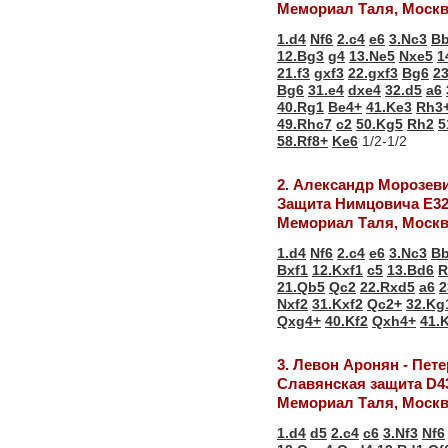
Мемориал Таля, Моск
1.d4
Nf6
2.c4
e6
3.Nc3
B
12.Bg3
g4
13.Ne5
Nxe5
1
21.f3
gxf3
22.gxf3
Bg6
23
Bg6
31.e4
dxe4
32.d5
a6
40.Rg1
Be4+
41.Ke3
Rh3
49.Rhc7
c2
50.Kg5
Rh2
5
58.Rf8+
Ke6
1/2-1/2
2. Александр Морозев
Защита Нимцовича Е3
Мемориал Таля, Моск
1.d4
Nf6
2.c4
e6
3.Nc3
B
Bxf1
12.Kxf1
c5
13.Bd6
R
21.Qb5
Qc2
22.Rxd5
a6
2
Nxf2
31.Kxf2
Qc2+
32.Kg
Qxg4+
40.Kf2
Qxh4+
41.
3. Левон Аронян - Пет
Славянская защита D4
Мемориал Таля, Моск
1.d4
d5
2.c4
c6
3.Nf3
Nf6