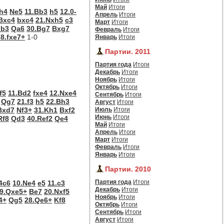
Май
Итоги
.h4
Ne5
11.Bb3
h5
12.0-
Апрель
Итоги
Bxc4
bxc4
21.Nxh5
c3
Март
Итоги
xb3
Qa6
30.Bg7
Bxg7
Февраль
Итоги
38.fxe7+
1-0
Январь
Итоги
Партии. 2011
Партия года
Итоги
Декабрь
Итоги
Ноябрь
Итоги
Октябрь
Итоги
f5
11.Bd2
fxe4
12.Nxe4
Сентябрь
Итоги
Qg7
21.f3
h5
22.Bh3
Август
Итоги
Bxd7
Nf3+
31.Kh1
Bxf2
Июль
Итоги
Июнь
Итоги
Rf8
Qd3
40.Ref2
Qe4
Май
Итоги
Апрель
Итоги
Март
Итоги
Февраль
Итоги
Январь
Итоги
Партии. 2010
Партия года
Итоги
4c6
10.Ne4
e5
11.c3
Декабрь
Итоги
9.Qxe5+
Be7
20.Nxf5
Ноябрь
Итоги
4+
Qg5
28.Qe6+
Kf8
Октябрь
Итоги
Сентябрь
Итоги
Август
Итоги