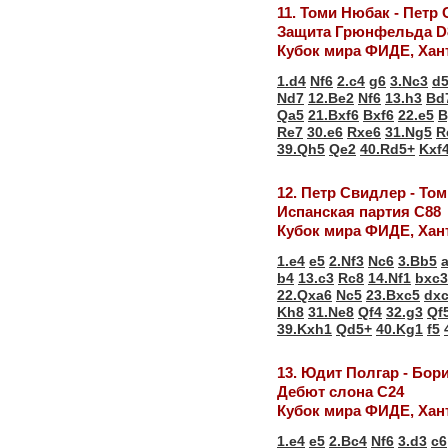
11. Томи Нюбак - Петр
Защита Грюнфельда D
Кубок мира ФИДЕ, Хан
1.d4
Nf6
2.c4
g6
3.Nc3
d
Nd7
12.Be2
Nf6
13.h3
Bd
Qa5
21.Bxf6
Bxf6
22.e5
B
Re7
30.e6
Rxe6
31.Ng5
R
39.Qh5
Qe2
40.Rd5+
Kxf
12. Петр Свидлер - То
Испанская партия С88
Кубок мира ФИДЕ, Хан
1.e4
e5
2.Nf3
Nc6
3.Bb5
b4
13.c3
Rc8
14.Nf1
bxc3
22.Qxa6
Nc5
23.Bxc5
dx
Kh8
31.Ne8
Qf4
32.g3
Qf
39.Kxh1
Qd5+
40.Kg1
f5
13. Юдит Полгар - Бор
Дебют слона С24
Кубок мира ФИДЕ, Хан
1.e4
e5
2.Bc4
Nf6
3.d3
c6