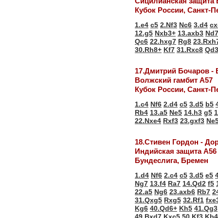
Сицилианская защита 
Кубок России, Санкт-П
1.e4
c5
2.Nf3
Nc6
3.d4
cx
12.g5
Nxb3+
13.axb3
Nd
Qc6
22.hxg7
Rg8
23.Rxh
30.Rh8+
Kf7
31.Rxc8
Qd3
17.Дмитрий Бочаров -
Волжский гамбит А57
Кубок России, Санкт-П
1.c4
Nf6
2.d4
c5
3.d5
b5
Rb4
13.a5
Ne5
14.h3
g5
1
22.Nxe4
Rxf3
23.gxf3
Ne
18.Стивен Гордон - До
Индийская защита А56
Бундеслига, Бремен
1.d4
Nf6
2.c4
c5
3.d5
e5
Ng7
13.f4
Ra7
14.Qd2
f5
22.a5
Ng6
23.axb6
Rb7
2
31.Qxg5
Rxg5
32.Rf1
fxe
Kg6
40.Qd6+
Kh5
41.Qg3
49.Bxd7
Kxc5
50.Kf3
Kb4