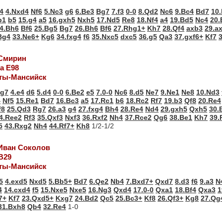
4
4.Nxd4
Nf6
5.Nc3
g6
6.Be3
Bg7
7.f3
0-0
8.Qd2
Nc6
9.Bc4
Bd7
10
b1
b5
15.g4
a5
16.gxh5
Nxh5
17.Nd5
Re8
18.Nf4
a4
19.Bd5
Nc4
20.
4.Bh6
Bf6
25.Bg5
Bg7
26.Bh6
Bf6
27.Rhg1+
Kh7
28.Qf4
axb3
29.a
Bg4
33.Ne6+
Kg6
34.fxg4
f6
35.Nxc5
dxc5
36.g5
Qa3
37.gxf6+
Kf7
 Смирин
а Е98
ты-Мансийск
g7
4.e4
d6
5.d4
0-0
6.Be2
e5
7.0-0
Nc6
8.d5
Ne7
9.Ne1
Ne8
10.Nd3
4
Nf5
15.Re1
Bd7
16.Bc3
a5
17.Rc1
b6
18.Rc2
Rf7
19.b3
Qf8
20.Re4
f8
25.Qd3
Rg7
26.a3
g4
27.fxg4
Bh4
28.Re4
Nd4
29.gxh5
Qxh5
30.
4.Ree2
Rf3
35.Qxf3
Nxf3
36.Rxf2
Nh4
37.Rce2
Qg6
38.Be1
Kh7
39.
5
43.Rxg2
Nh4
44.Rf7+
Kh8
1/2-1/2
 Иван Соколов
В29
ты-Мансийск
5
4.exd5
Nxd5
5.Bb5+
Bd7
6.Qe2
Nb4
7.Bxd7+
Qxd7
8.d3
f6
9.a3
N
4
14.cxd4
f5
15.Nxe5
Nxe5
16.Ng3
Qxd4
17.0-0
Qxa1
18.Bf4
Qxa3
1
7+
Kf7
23.Qxd5+
Kxg7
24.Bd2
Qc5
25.Bc3+
Kf8
26.Qf3+
Kg8
27.Qg
31.Bxh8
Qb4
32.Re4
1-0