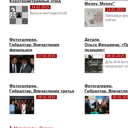
Короткометражный этюд
Money, Money"
14.02.2015
14.02.2015
Выпуск шестидесятый 
Призовые фон
сейчас
Фотогалереи.
Детали.
Гибралтар. Впечатление
Ольга Фиошкина. «П
финальное
позицию»
07.02.2015
06.02.2015
Дочь М.М.Ботв
предлагает р
Фотогалереи.
Фотогалереи.
Гибралтар. Впечатление третье
Гибралтар. Впечатле
04.02.2015
01.02.20