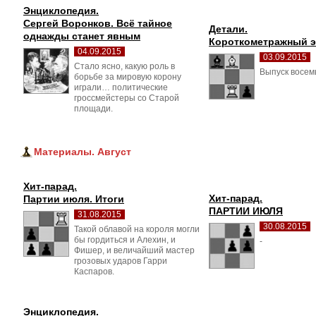
Энциклопедия.
Сергей Воронков. Всё тайное 
Детали.
однажды станет явным
Короткометражный 
04.09.2015
03.09.2015
Стало ясно, какую роль в 
Выпуск восем
борьбе за мировую корону
играли… политические
гроссмейстеры со Старой
площади.
Материалы. Август
Хит-парад.
Хит-парад.
Партии июля. Итоги
ПАРТИИ ИЮЛЯ
31.08.2015
30.08.2015
Такой облавой на короля могли 
бы гордиться и Алехин, и
- 
Фишер, и величайший мастер
грозовых ударов Гарри
Каспаров.
Энциклопедия.