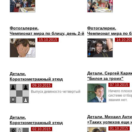
Фотогалереи.
Фотогалереи.
Чемпионат мира по блицу, день 2-й
Чемпионат мира по б
15.10.2015
14.10.20
Детали. Сергей Каря
Детали.
"Бился за троих"
Короткометражный этюд
07.10.2015
09.10.2015
Ничего плохо
Выпуск девяносто четвертый 
системе отбо
звания нет.
Детали. Михаил Анти
Детали.
«Таких успехов еще 
Короткометражный этюд
01.10.2015
02.10.2015