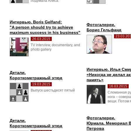
подумала Алиса.
Интервью. Boris Gelfand:
Фотогалереи.
"A person should try to achieve 
Борис Гельфанд
maximum success in his business"
23.03.20
26.03.2015
TV interview, documentary, and 
photo gallery
Интервью. Илья Сми
Детали.
«Никогда не делал ак
Короткометражный этюд
память»
19.03.2015
16.03.2015
Выпуск шестьдесят пятый 
Сломанная ру
нога – совер
вещи. Потом я
Фотогалереи.
Детали.
Юрмала. Мемориал 
Короткометражный этюд
Петрова