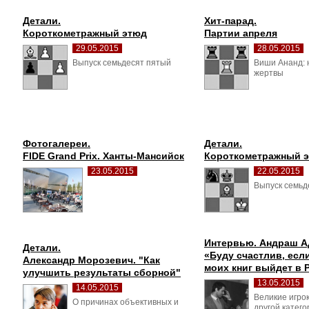
Детали.
Хит-парад.
Короткометражный этюд
Партии апреля
29.05.2015
28.05.2015
Выпуск семьдесят пятый 
Виши Ананд: н
жертвы
Фотогалереи.
Детали.
FIDE Grand Prix. Ханты-Мансийск
Короткометражный 
23.05.2015
22.05.2015
Выпуск семьд
Интервью. Андраш А
Детали.
«Буду счастлив, если
Александр Морозевич. "Как 
моих книг выйдет в 
улучшить результаты сборной"
13.05.2015
14.05.2015
Великие игрок
О причинах объективных и 
другой катего