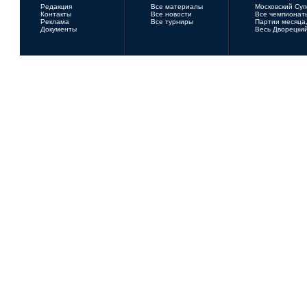
Редакция
Все материалы
Московский Су
Контакты
Все новости
Все чемпионат
Реклама
Все турниры
Партии месяца,
Документы
Весь Дворецки