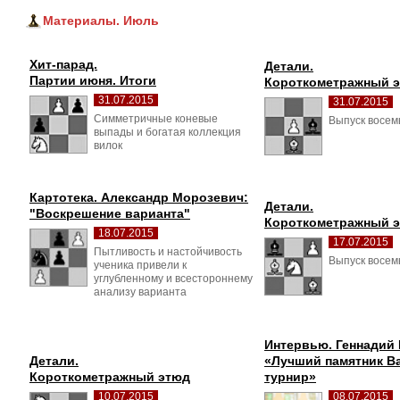
Материалы. Июль
Хит-парад.
Детали.
Партии июня. Итоги
Короткометражный 
31.07.2015
31.07.2015
Симметричные коневые 
Выпуск восем
выпады и богатая коллекция
вилок
Картотека. Александр Морозевич:
Детали.
"Воскрешение варианта"
Короткометражный 
18.07.2015
17.07.2015
Пытливость и настойчивость 
Выпуск восемь
ученика привели к
углубленному и всестороннему
анализу варианта
Интервью. Геннадий 
Детали.
«Лучший памятник Ван
Короткометражный этюд
турнир»
10.07.2015
08.07.2015