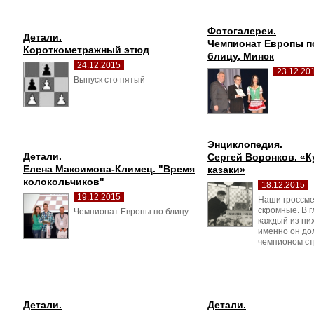
Фотогалереи.
Детали.
Чемпионат Европы п
Короткометражный этюд
блицу, Минск
24.12.2015
23.12.20
Выпуск сто пятый 
Энциклопедия.
Детали.
Сергей Воронков. «К
Елена Максимова-Климец. "Время 
казаки»
колокольчиков"
18.12.2015
19.12.2015
Наши гроссме
скромные. В 
Чемпионат Европы по блицу 
каждый из них
именно он до
чемпионом с
Детали.
Детали.