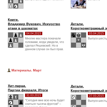
Книги.
Владимир Вукович. Искусство 
Детали.
атаки в шахматах
Короткометражный 
04.04.2015
03.04.2015
Многие мастера покачали 
Выпуск шесть
головами, когда увидели, что
сделал Решевский. Но в
данном случае он был прав.
Материалы. Март
Хит-парад.
Детали.
Партии февраля. Итоги
Короткометражный 
31.03.2015
27.03.2015
"Сегодня мне всю ночь будет 
Выпуск шесть
сниться тысяча фунтов!" –