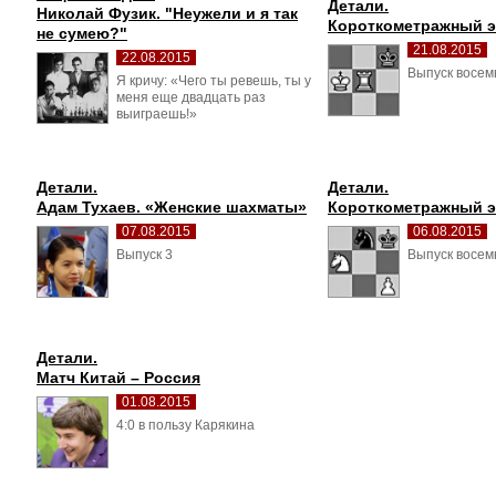
Детали.
Николай Фузик. "Неужели и я так 
Короткометражный 
не сумею?"
21.08.2015
22.08.2015
Выпуск восем
Я кричу: «Чего ты ревешь, ты у 
меня еще двадцать раз
выиграешь!»
Детали.
Детали.
Адам Тухаев. «Женские шахматы»
Короткометражный 
07.08.2015
06.08.2015
Выпуск 3 
Выпуск восем
Детали.
Матч Китай – Россия
01.08.2015
4:0 в пользу Карякина 