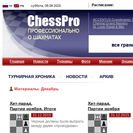
Расписание:
суббота, 08.08.2026
ACCENTUS Grandmaster T
Chennai Grand Masters
St. Louis Rapid & Blitz
Главная
Новости
Турниры
Фото
Мнение
Энцик
ТУРНИРНАЯ ХРОНИКА
· 
НОВОСТИ
· 
АРХИВ
Материалы. Декабрь
Хит-парад.
Хит-парад.
Партии ноября. Итоги
Партии ноября
31.12.2015
31.12.2015
Черные должны были выбрать 
- 
между двумя «проводками»