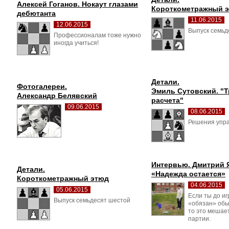
Алексей Гоганов. Нокаут глазами 
Короткометражный 
дебютанта
11.06.2015
12.06.2015
Выпуск семьд
Профессионалам тоже нужно 
иногда учиться!
Детали.
Фотогалереи.
Эмиль Сутовский. "Т
Александр Белявский
расчета"
09.06.2015
08.06.2015
Решения упра
Интервью. Дмитрий 
Детали.
«Надежда остается»
Короткометражный этюд
04.06.2015
05.06.2015
Если ты до иг
Выпуск семьдесят шестой 
«обязан» обы
то это мешае
партии.