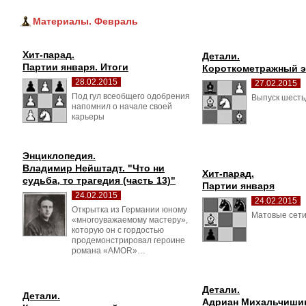
Материалы. Февраль
Хит-парад.
Детали.
Партии января. Итоги
Короткометражный 
28.02.2015
27.02.2015
Под гул всеобщего одобрения 
Выпуск шесть
напомнил о начале своей
карьеры
Энциклопедия.
Владимир Нейштадт. "Что ни 
Хит-парад.
судьба, то трагедия (часть 13)"
Партии января
24.02.2015
24.02.2015
Открытка из Германии юному 
Матовые сети
«многоуважаемому мастеру»,
которую он с гордостью
продемонстрировал героине
романа «AMOR»…
Детали.
Детали.
Адриан Михальчишин.