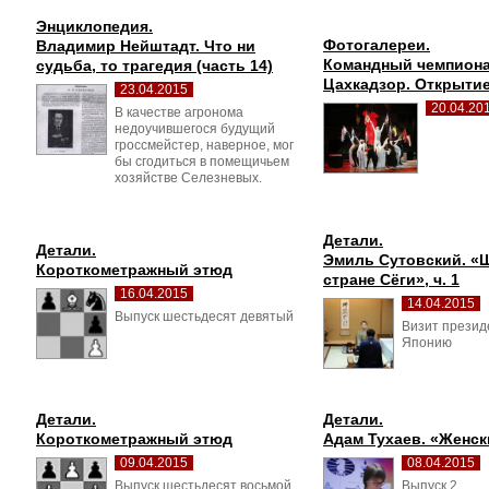
Энциклопедия.
Фотогалереи.
Владимир Нейштадт. Что ни 
Командный чемпиона
судьба, то трагедия (часть 14)
Цахкадзор. Открыти
23.04.2015
20.04.20
В качестве агронома 
недоучившегося будущий
гроссмейстер, наверное, мог
бы сгодиться в помещичьем
хозяйстве Селезневых.
Детали.
Детали.
Эмиль Сутовский. «Ш
Короткометражный этюд
стране Сёги», ч. 1
16.04.2015
14.04.2015
Выпуск шестьдесят девятый 
Визит презид
Японию
Детали.
Детали.
Короткометражный этюд
Адам Тухаев. «Женс
09.04.2015
08.04.2015
Выпуск шестьдесят восьмой 
Выпуск 2 