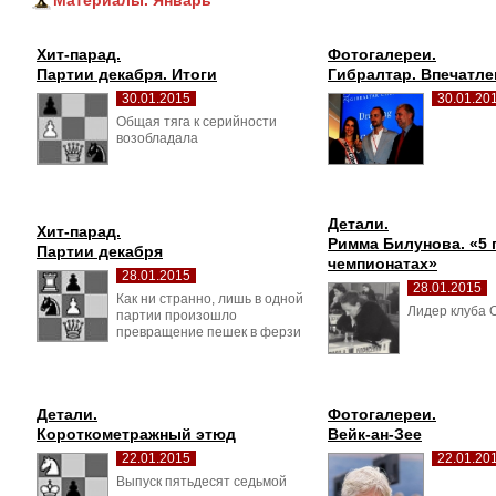
Материалы. Январь
Хит-парад.
Фотогалереи.
Партии декабря. Итоги
Гибралтар. Впечатле
30.01.2015
30.01.20
Общая тяга к серийности 
возобладала
Детали.
Хит-парад.
Римма Билунова. «5 п
Партии декабря
чемпионатах»
28.01.2015
28.01.2015
Как ни странно, лишь в одной 
Лидер клуба О
партии произошло
превращение пешек в ферзи
Детали.
Фотогалереи.
Короткометражный этюд
Вейк-ан-Зее
22.01.2015
22.01.20
Выпуск пятьдесят седьмой 