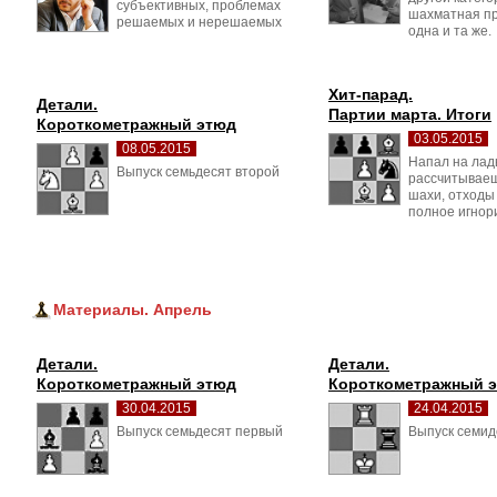
субъективных, проблемах
шахматная пр
решаемых и нерешаемых
одна и та же.
Хит-парад.
Детали.
Партии марта. Итоги
Короткометражный этюд
03.05.2015
08.05.2015
Напал на ладь
Выпуск семьдесят второй 
рассчитывае
шахи, отходы 
полное игнор
Материалы. Апрель
Детали.
Детали.
Короткометражный этюд
Короткометражный 
30.04.2015
24.04.2015
Выпуск семьдесят первый 
Выпуск семид