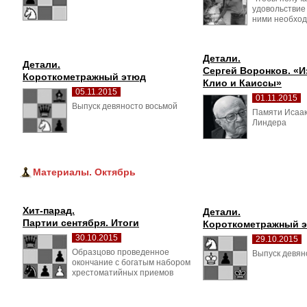
удовольствие
ними необход
Детали.
Детали.
Сергей Воронков. «И
Короткометражный этюд
Клио и Каиссы»
05.11.2015
01.11.2015
Выпуск девяносто восьмой 
Памяти Исаак
Линдера
Материалы. Октябрь
Хит-парад.
Детали.
Партии сентября. Итоги
Короткометражный 
30.10.2015
29.10.2015
Образцово проведенное 
Выпуск девян
окончание с богатым набором
хрестоматийных приемов