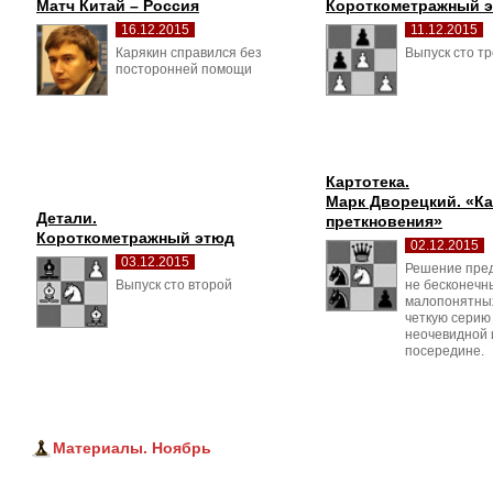
Матч Китай – Россия
Короткометражный 
16.12.2015
11.12.2015
Карякин справился без 
Выпуск сто тр
посторонней помощи
Картотека.
Марк Дворецкий. «Ка
Детали.
преткновения»
Короткометражный этюд
02.12.2015
03.12.2015
Решение пред
Выпуск сто второй 
не бесконечн
малопонятных
четкую серию 
неочевидной
посередине.
Материалы. Ноябрь