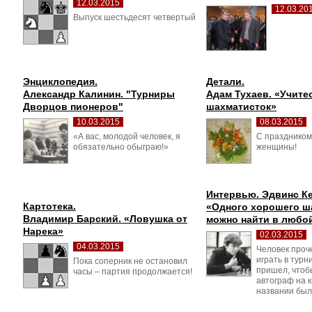
12.03.2015
12.03.20
Выпуск шестьдесят четвертый 
Энциклопедия.
Детали.
Александр Калинин. "Турниры 
Адам Тухаев. «Учитес
Дворцов пионеров"
шахматисток»
10.03.2015
08.03.2015
«А вас, молодой человек, я 
С праздником,
обязательно обыграю!»
женщины!
Интервью. Эдвинс Ке
Картотека.
«Одного хорошего ша
Владимир Барский. «Ловушка от 
можно найти в любой
Нарека»
02.03.2015
04.03.2015
Человек проче
играть в турн
Пока соперник не остановил 
пришел, чтоб
часы – партия продолжается!
автограф на кн
названии был