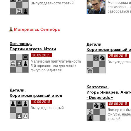
Меня всегда 
Выпуск девяносто третий 
психология –
разобраться в
Материалы. Сентябрь
Хит-парад.
Детали.
Партии августа. Итоги
Короткометражный 
30.09.2015
25.09.2015
Магическая притягательность 
Выпуск девяно
5-й горизонтали для легких
фигур победителя
Картотека.
Детали.
Игорь Январев. Анат
Короткометражный этюд
«Desperado»
10.09.2015
08.09.2015
Выпуск девяностый 
Ласкер как бы
фигуры, наде
и волей.