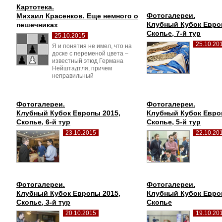
Картотека.
Фотогалереи.
Михаил Красенков. Еще немного о 
Клубный Кубок Евро
пешечниках
Скопье, 7-й тур
25.10.2015
25.10.20
Я и понятия не имел, что на 
доске с переменой цвета –
известный этюд Германа
Нейштадтля, причем
неправильный
Фотогалереи.
Фотогалереи.
Клубный Кубок Европы 2015,
Клубный Кубок Евро
Скопье, 6-й тур
Скопье, 5-й тур
23.10.2015
22.10.20
Фотогалереи.
Фотогалереи.
Клубный Кубок Европы 2015,
Клубный Кубок Евро
Скопье, 3-й тур
Скопье
20.10.2015
19.10.20