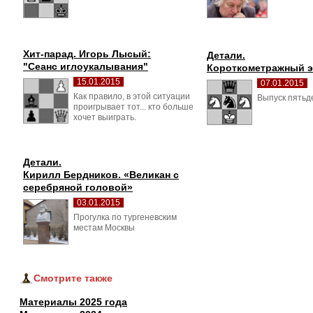
Хит-парад. Игорь Лысый:
Детали.
"Сеанс иглоукалывания"
Короткометражный 
15.01.2015
07.01.2015
Как правило, в этой ситуации 
Выпуск пятьд
проигрывает тот... кто больше
хочет выиграть.
Детали.
Кирилл Бердников. «Великан с 
серебряной головой»
03.01.2015
Прогулка по тургеневским 
местам Москвы
Смотрите также
Материалы 2025 года