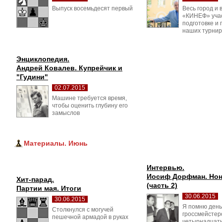
Выпуск восемьдесят первый 
Весь город и в
«КИНЕФ» учас
подготовке и
наших турнир
Энциклопедия.
Андрей Ковалев. Купрейчик и 
"Гудини"
02.07.2015
Машине требуется время, 
чтобы оценить глубину его
замыслов
Материалы. Июнь
Интервью.
Иосиф Дорфман. Нон
Хит-парад.
(часть 2)
Партии мая. Итоги
30.06.2015
30.06.2015
Я помню день,
Столкнулся с могучей 
гроссмейстер
пешечной армадой в руках
четырнадцать 