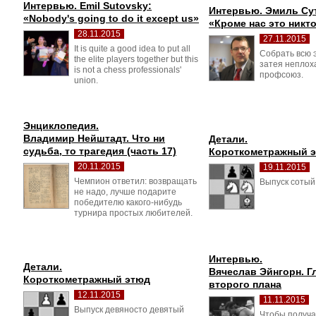
Интервью. Emil Sutovsky:
Интервью. Эмиль Су
«Nobody's going to do it except us»
«Кроме нас это никто
28.11.2015
27.11.2015
It is quite a good idea to put all 
Собрать всю э
the elite players together but this
затея неплоха
is not a chess professionals'
профсоюз.
union.
Энциклопедия.
Владимир Нейштадт. Что ни 
Детали.
судьба, то трагедия (часть 17)
Короткометражный 
20.11.2015
19.11.2015
Чемпион ответил: возвращать 
Выпуск сотый 
не надо, лучше подарите
победителю какого-нибудь
турнира простых любителей.
Интервью.
Детали.
Вячеслав Эйнгорн. Г
Короткометражный этюд
второго плана
12.11.2015
11.11.2015
Выпуск девяносто девятый 
Чтобы получа