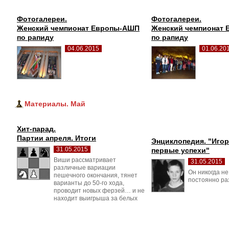
Фотогалереи.
Фотогалереи.
Женский чемпионат Европы-АШП
Женский чемпионат
по рапиду
по рапиду
04.06.2015
01.06.20
Материалы. Май
Хит-парад.
Партии апреля. Итоги
Энциклопедия. "Игор
31.05.2015
первые успехи"
Виши рассматривает 
31.05.2015
различные вариации
Он никогда не
пешечного окончания, тянет
постоянно ра
варианты до 50-го хода,
проводит новых ферзей… и не
находит выигрыша за белых