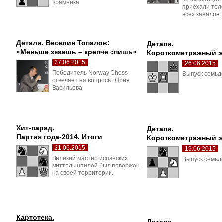
Крамника
приехали тел
всех каналов.
Детали. Веселин Топалов:
Детали.
«Меньше знаешь – крепче спишь»
Короткометражный 
27.06.2015
26.06.2015
Победитель Norway Chess 
Выпуск семьд
отвечает на вопросы Юрия
Васильева
Хит-парад.
Детали.
Партия года-2014. Итоги
Короткометражный 
21.06.2015
19.06.2015
Великий мастер испанских 
Выпуск семьд
миттельшпилей был повержен
на своей территории.
Картотека.
Детали.