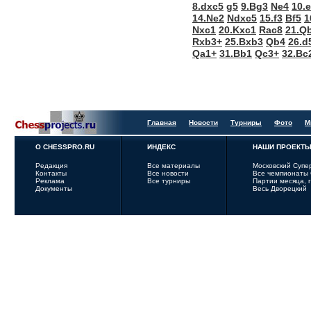
8.dxc5
g5
9.Bg3
Ne4
10.
14.Ne2
Ndxc5
15.f3
Bf5
1
Nxc1
20.Kxc1
Rac8
21.Q
Rxb3+
25.Bxb3
Qb4
26.d
Qa1+
31.Bb1
Qc3+
32.Bc
Главная
Новости
Турниры
Фото
М
О CHESSPRO.RU
ИНДЕКС
НАШИ ПРОЕКТ
Редакция
Все материалы
Московский Супе
Контакты
Все новости
Все чемпионаты
Реклама
Все турниры
Партии месяца, 
Документы
Весь Дворецкий