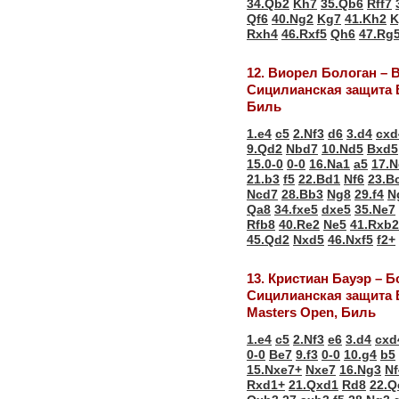
34.Qb2
Kh7
35.Qb6
Rff7
Qf6
40.Ng2
Kg7
41.Kh2
K
Rxh4
46.Rxf5
Qh6
47.Rg
12. Виорел Бологан – 
Сицилианская защита 
Биль
1.e4
c5
2.Nf3
d6
3.d4
cxd
9.Qd2
Nbd7
10.Nd5
Bxd5
15.0-0
0-0
16.Na1
a5
17.N
21.b3
f5
22.Bd1
Nf6
23.B
Ncd7
28.Bb3
Ng8
29.f4
N
Qa8
34.fxe5
dxe5
35.Ne7
Rfb8
40.Re2
Ne5
41.Rxb2
45.Qd2
Nxd5
46.Nxf5
f2+
13. Кристиан Бауэр – 
Сицилианская защита 
Masters Open, Биль
1.e4
c5
2.Nf3
e6
3.d4
cxd
0-0
Be7
9.f3
0-0
10.g4
b5
15.Nxe7+
Nxe7
16.Ng3
Nf
Rxd1+
21.Qxd1
Rd8
22.Q