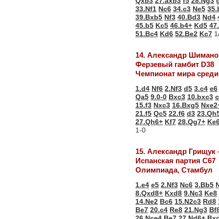
Qxb3
27.axb3
f5
28.Ng3
33.Nf1
Nc6
34.c3
Ne5
35.
39.Bxb5
Nf3
40.Bd3
Nd4
45.b5
Kc5
46.b4+
Kd5
47
51.Bc4
Kd6
52.Be2
Kc7
1/
14. Александр Шимано
Ферзевый гамбит D38
Чемпионат мира сред
1.d4
Nf6
2.Nf3
d5
3.c4
e6
Qa5
9.0-0
Bxc3
10.bxc3
c
15.f3
Nxc3
16.Bxg5
Nxe2
21.f5
Qc5
22.f6
d3
23.Qh
27.Qh6+
Kf7
28.Qg7+
Ke
1-0
15. Александр Грищук
Испанская партия С67
Олимпиада, Стамбул
1.e4
e5
2.Nf3
Nc6
3.Bb5
8.Qxd8+
Kxd8
9.Nc3
Ke8
14.Ne2
Bc6
15.N2c3
Rd8
Be7
20.c4
Re8
21.Ng3
Bf
26.Nce4
Be7
27.Nd6+
Bx