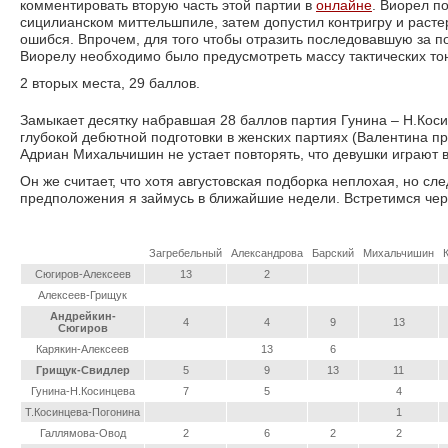
комментировать вторую часть этой партии в
онлайне
. Виорел п
сицилианском миттельшпиле, затем допустил контригру и расте
ошибся. Впрочем, для того чтобы отразить последовавшую за п
Виорелу необходимо было предусмотреть массу тактических тонк
2 вторых места, 29 баллов.
Замыкает десятку набравшая 28 баллов партия Гунина – Н.Кос
глубокой дебютной подготовки в женских партиях (Валентина п
Адриан Михальчишин не устает повторять, что девушки играют вс
Он же считает, что хотя августовская подборка неплохая, но с
предположения я займусь в ближайшие недели. Встретимся чер
Загребельный
Александрова
Барский
Михальчишин
Сюгиров-Алексеев
13
2
Алексеев-Грищук
Андрейкин-
4
4
9
13
Сюгиров
Карякин-Алексеев
13
6
Грищук-Свидлер
5
9
13
11
Гунина-Н.Косинцева
7
5
4
Т.Косинцева-Погонина
1
Галлямова-Овод
2
6
2
2