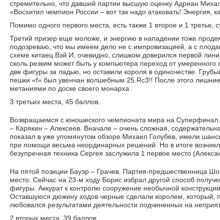
стремительно, что давший партии высшую оценку Адриан Михал
«Восхитил чемпион России – вот так надо атаковать! Энергия, к
Помимо одного первого места, есть также 1 второе и 1 третье, 
Третий призер еще моложе, и энергию в нападении тоже проде
подозреваю, что мы имеем дело не с импровизацией, а с плод
схеме китаец Вэй И, очевидно, слишком доверился первой лини
сколь резким может быть у компьютера переход от умеренного
две фигуры за ладью, но оставили короля в одиночестве. Груб
пешки «f» был увенчан волшебным 25.Rc3!! После этого лишни
метаниями по доске своего монарха
3 третьих места, 45 баллов.
Возвращаемся с юношеского чемпионата мира на Суперфинал. 
– Карякин – Алексеев. Вначале – очень сложная, содержательна
показал в уже упомянутом обзоре Михаил Голубев, имели шансы
при помощи весьма неординарных решений. Но в итоге возникл
безупречная техника Сергея заслужила 1 первое место (Алексан
На пятой позиции Бауэр – Грачев. Партия-предшественница Ш
место. Сейчас на 23-м ходу Борис избрал другой способ получ
фигуры. Аккурат к контролю сооружение необычной конструкци
Оставшуюся дюжину ходов черные сделали королем, который, п
любовался результатами деятельности подчиненных на неприят
2 вторых места, 39 баллов.