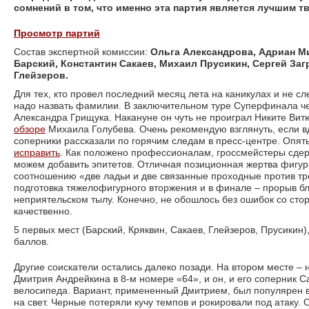
сомнений в том, что именно эта партия является лучшим т
Просмотр партий
Состав экспертной комиссии:
Ольга Александрова, Адриан М
Барский, Константин Сакаев, Михаил Прусикин, Сергей За
Глейзеров.
Для тех, кто провел последний месяц лета на каникулах и не с
надо назвать фамилии. В заключительном туре Суперфинала ч
Александра Грищука. Накануне он чуть не проиграл Никите Витю
обзоре
Михаила Голубева. Очень рекомендую взглянуть, если вд
соперники рассказали по горячим следам в пресс-центре. Опять
исправить
. Как положено профессионалам, гроссмейстеры сде
можем добавить эпитетов. Отличная позиционная жертва фигу
соотношению «две ладьи и две связанные проходные против тре
подготовка тяжелофигурного вторжения и в финале – прорыв б
неприятельском тылу. Конечно, не обошлось без ошибок со стор
качественно.
5 первых мест (Барский, Кряквин, Сакаев, Глейзеров, Прусикин),
баллов.
Другие соискатели остались далеко позади. На втором месте –
Дмитрия Андрейкина в 8-м номере «64», и он, и его соперник 
велосипеда. Вариант, примененный Дмитрием, был популярен в 
на свет. Черные потеряли кучу темпов и рокировали под атаку.