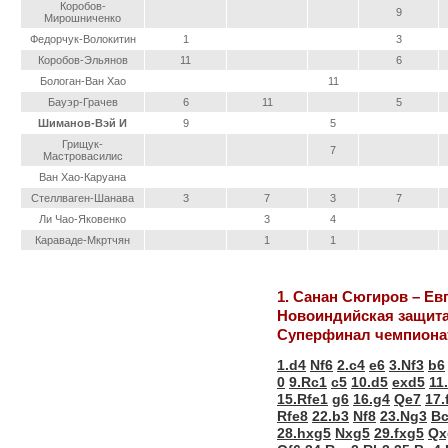
Коробов-
9
Мирошниченко
Федорчук-Волокитин
1
3
Коробов-Эльянов
11
6
Бологан-Ван Хао
11
Бауэр-Грачев
6
11
5
Шиманов-Вэй И
9
5
Грищук-
7
Мастровасилис
Ван Хао-Каруана
Стеллваген-Шанава
3
7
3
7
Ли Чао-Яковенко
3
4
Караваде-Мкртчян
1
1
1. Санан Сюгиров – Ев
Новоиндийская защита
Суперфинал чемпионат
1.d4
Nf6
2.c4
e6
3.Nf3
b6
0
9.Rc1
c5
10.d5
exd5
11
15.Rfe1
g6
16.g4
Qe7
17.
Rfe8
22.b3
Nf8
23.Ng3
B
28.hxg5
Nxg5
29.fxg5
Qx