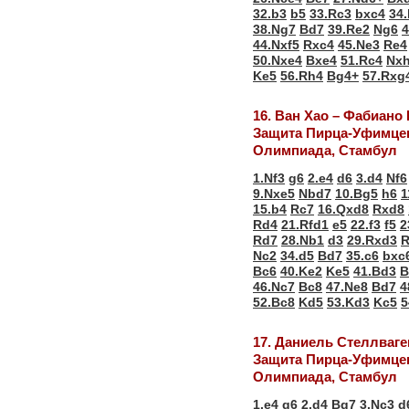
32.b3
b5
33.Rc3
bxc4
34
38.Ng7
Bd7
39.Re2
Ng6
4
44.Nxf5
Rxc4
45.Ne3
Re4
50.Nxe4
Bxe4
51.Rc4
Nx
Ke5
56.Rh4
Bg4+
57.Rxg
16. Ван Хао – Фабиано
Защита Пирца-Уфимце
Олимпиада, Стамбул
1.Nf3
g6
2.e4
d6
3.d4
Nf6
9.Nxe5
Nbd7
10.Bg5
h6
1
15.b4
Rc7
16.Qxd8
Rxd8
Rd4
21.Rfd1
e5
22.f3
f5
2
Rd7
28.Nb1
d3
29.Rxd3
R
Nc2
34.d5
Bd7
35.c6
bxc
Bc6
40.Ke2
Ke5
41.Bd3
B
46.Nc7
Bc8
47.Ne8
Bd7
4
52.Bc8
Kd5
53.Kd3
Kc5
5
17. Даниель Стеллваге
Защита Пирца-Уфимце
Олимпиада, Стамбул
1.e4
g6
2.d4
Bg7
3.Nc3
d