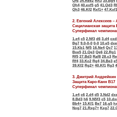
Qf6
34.Ree2
Rh3
35.Bg4
Qh4
40.exf5
g5
41.Qd3
R
Qh3
46.Kf2
Rxf1+
47.Kxf
2. Евгений Алексеев –
Сицилианская защита 
Суперфинал чемпионат
1.e4
c5
2.Nf3
d6
3.d4
cxd
Bg7
9.0-0-0
0-0
10.e5
dxe
15.Kb1
Nf5
16.Ne4
Qc7
1
Bxe5
21.Qe3
Qe6
22.Rg1
Rf5
27.Bd3
Raf8
28.c3
Re
Rf4
33.Kc2
Rg4
34.Be3
e
39.Kf2
Rg2+
40.Kf1
Rg3
3. Дмитрий Андрейкин
Защита Каро-Канн В17
Суперфинал чемпионат
1.e4
c6
2.d4
d5
3.Nd2
dx
8.Bd3
h6
9.N5f3
c5
10.dx
Bb4+
15.Kf1
Be7
16.g5
h
Nxg7
21.Rxg7+
Kxg7
22.