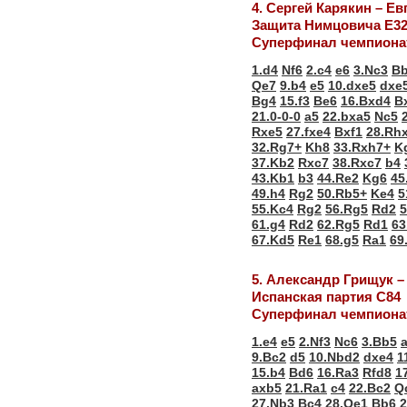
4. Сергей Карякин – Е
Защита Нимцовича Е3
Суперфинал чемпионат
1.d4
Nf6
2.c4
e6
3.Nc3
B
Qe7
9.b4
e5
10.dxe5
dxe
Bg4
15.f3
Be6
16.Bxd4
B
21.0-0-0
a5
22.bxa5
Nc5
Rxe5
27.fxe4
Bxf1
28.Rhx
32.Rg7+
Kh8
33.Rxh7+
K
37.Kb2
Rxc7
38.Rxc7
b4
43.Kb1
b3
44.Re2
Kg6
45
49.h4
Rg2
50.Rb5+
Ke4
5
55.Kc4
Rg2
56.Rg5
Rd2
5
61.g4
Rd2
62.Rg5
Rd1
63
67.Kd5
Re1
68.g5
Ra1
69
5. Александр Грищук 
Испанская партия С84
Суперфинал чемпионат
1.e4
e5
2.Nf3
Nc6
3.Bb5
9.Bc2
d5
10.Nbd2
dxe4
1
15.b4
Bd6
16.Ra3
Rfd8
1
axb5
21.Ra1
c4
22.Bc2
Q
27.Nb3
Bc4
28.Qe1
Bb6
2