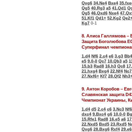
Qxg6
34.Ne4
Bxe4
35.fxe
Qg5
40.Rg3
a5
41.Qd1
Q
Qg5
46.Qxd6
Nxe4
47.Qx
51.Kf1
Qd1+
52.Kg2
Qe2
Kg7
0-1
8. Алиса Галлямова –
Защита Боголюбова Е
Суперфинал чемпионат
1.d4
Nf6
2.c4
e6
3.g3
Bb
e5
9.0-0
Qc7
10.Qb3
a5
1
15.b3
Rad8
16.h3
Qc8
17
21.hxg4
Bxg4
22.Nf4
Nc7
27.Nxf6+
Kf7
28.Qf2
Nh3
9. Антон Коробов – Е
Славянская защита D4
Чемпионат Украины, К
1.d4
d5
2.c4
c6
3.Nc3
Nf6
dxc4
9.Bxc4
g6
10.0-0
Bg
15.Rfe1
Rad8
16.e5
a6
17
22.Nxd5
Bxd5
23.Rxd5
N
Qxg6
28.Bxg6
Rxf4
29.e6