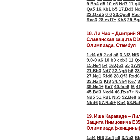
9.Bh4
d5
10.e5
Nd7
11.g4
Qa5
16.Kb1
b5
17.Bd3
N
22.Qxd5
0-0
23.Qxc6
Rac
Rxc3
28.exf7+
Kh8
29.Bg
18. Ли Чао – Дмитрий 
Славянская защита D1
Олимпиада, Стамбул
1.d4
d5
2.c4
c6
3.Nf3
Nf6
9.0-0
a6
10.b3
cxb3
11.Q
15.Ne4
b4
16.Qc1
a5
17.
21.Bb3
Nd7
22.Ng5
h6
23
27.Ng1
Rfd8
28.Qf3
Rxd6
33.Nxf3
Kf8
34.Nh4
Ke7
3
39.Nc4+
Kc7
40.fxe6
f6
4
45.Bd3
Nxd4
46.Rxe7+
N
Nd5
51.Rd1
Nb5
52.Be8
Nbd6
57.Ra5+
Kb4
58.Ra
19. Иша Караваде – Ли
Защита Нимцовича Е3
Олимпиада (женщины)
1.d4
Nf6
2.c4
e6
3.Nc3
B