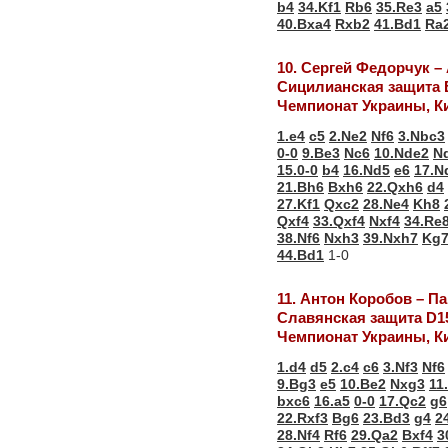
b4
34.Kf1
Rb6
35.Re3
a5
40.Bxa4
Rxb2
41.Bd1
Ra
10. Сергей Федорчук 
Сицилианская защита 
Чемпионат Украины, К
1.e4
c5
2.Ne2
Nf6
3.Nbc3
0-0
9.Be3
Nc6
10.Nde2
N
15.0-0
b4
16.Nd5
e6
17.N
21.Bh6
Bxh6
22.Qxh6
d4
27.Kf1
Qxc2
28.Ne4
Kh8
Qxf4
33.Qxf4
Nxf4
34.Re
38.Nf6
Nxh3
39.Nxh7
Kg
44.Bd1
1-0
11. Антон Коробов – П
Славянская защита D1
Чемпионат Украины, К
1.d4
d5
2.c4
c6
3.Nf3
Nf6
9.Bg3
e5
10.Be2
Nxg3
11
bxc6
16.a5
0-0
17.Qc2
g6
22.Rxf3
Bg6
23.Bd3
g4
2
28.Nf4
Rf6
29.Qa2
Bxf4
3