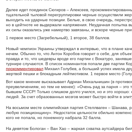
Далее идет поединок Сюгиров – Алексеев, прокомментированн
тщательной тыловой перегруппировки черные осуществили жертв
выходить на ударные позиции. Белые, в свою очередь, перестр
но в цейтноте не выдержали напряжения. Неудачная попытка вы
их силы оказались уже намертво завязаны, и вскоре черные п
1 первое место (Загребельный), 1 второе, 38 баллов.
Новый чемпион Украины утверждал в интервью, что в плане кач
нечем. Обычно то, что Антон Коробов говорит о себе, для объек
правда и то, что шедевры вроде его партии с Вокатуро, занявше
турнире случаются. В список номинантов попали две партии Ко
прокомментировал
Михаил Голубев, а больший успех имела дру
жертвой пешки и блокадным лейтмотивом. 1 первое место (Голуб
Вот какое мнение высказывает Адриан Михальчишин (в противоп
преувеличениям, но тем не менее): «Очень рад за парня – это 
бывшем СССР! Только слишком долго учился, но и это хорошо:
людей. За счет образованных мозгов может быстро войти в элиту
На восьмом месте олимпийская партия Стеллваген – Шанава, 
любую позиционщину». Недостаток цельности обильно компенс
кого не попала, но понемногу набрала 32 балла.
На девятом Бологан – Ван Хао – жаркая схватка аутсайдера би