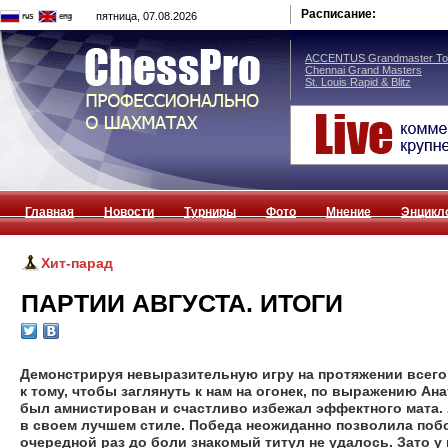
Расписание:
пятница, 07.08.2026
ACCENTUS Grandmaster Tou
Chennai Grand Masters
St. Louis Rapid & Blitz
Главная
Новости
Турниры
Фото
Мнение
Энцикл
Хит-парад
ПАРТИИ АВГУСТА. ИТОГИ
Демонстрируя невыразительную игру на протяжении всего 
к тому, чтобы заглянуть к нам на огонек, по выражению Ан
был амнистирован и счастливо избежал эффектного мата.
в своем лучшем стиле. Победа неожиданно позволила побо
очередной раз до боли знакомый титул не удалось. Зато 