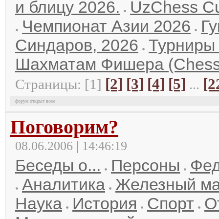
и блицу 2026.
UzChess C
Чемпионат Азии 2026
Гу
Синдаров, 2026
Турниры
Шахматам Фишера (Chess
[2]
[3]
[4]
[5]
[2
Страницы: [1]
...
форум открыт всем
Поговорим?
08.06.2006 | 14:46:19
Беседы о...
Персоны
Фе
Аналитика
Железный м
Наука
История
Спорт
О