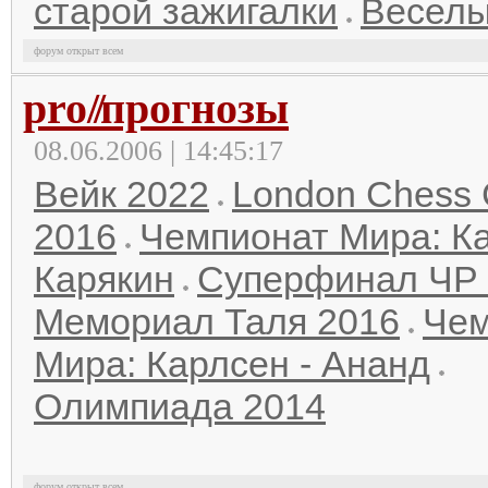
старой зажигалки
Веселы
форум открыт всем
pro
//
прогнозы
08.06.2006 | 14:45:17
Вейк 2022
London Chess 
2016
Чемпионат Мира: Ка
Карякин
Суперфинал ЧР 
Мемориал Таля 2016
Чем
Мира: Карлсен - Ананд
Олимпиада 2014
форум открыт всем