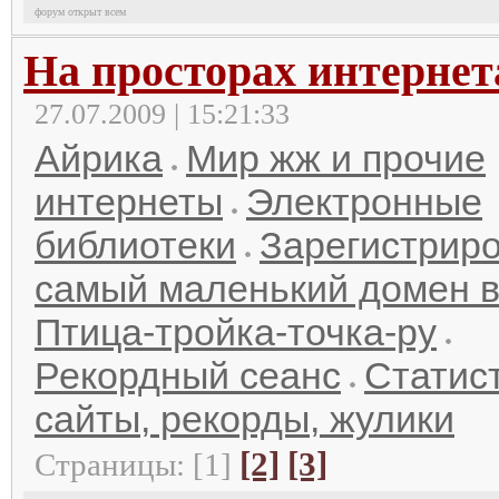
форум открыт всем
На просторах интернет
27.07.2009 | 15:21:33
Айрика
Мир жж и прочие
интернеты
Электронные
библиотеки
Зарегистрир
самый маленький домен в
Птица-тройка-точка-ру
Рекордный сеанс
Статист
сайты, рекорды, жулики
[2]
[3]
Страницы: [1]