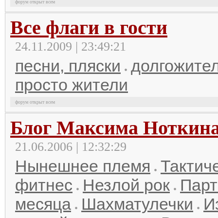
форум открыт всем
Все флаги в гости
24.11.2009 | 23:49:21
песни, пляски
долгожител
просто жители
форум открыт всем
Блог Максима Ноткин
21.06.2006 | 12:32:29
Нынешнее племя
Тактич
фитнес
Незлой рок
Парт
месяца
Шахматулечки
И