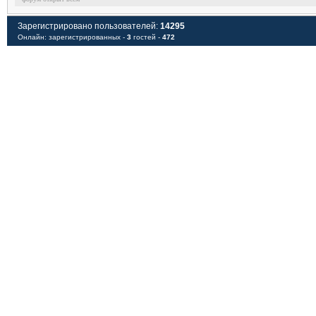
Зарегистрировано пользователей:
14295
Онлайн: зарегистрированных -
3
гостей -
472