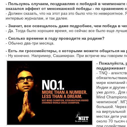
- Пользуясь случаем, поздравляю с победой в чемпионате
оказался эффект от мексиканской победы - по сравнению 
- Должен сказать, что на этот раз это было что-то невероятное.
интервью журналам, и так далее.
- Значит, все освещалось даже подробнее, чем победа в ч
- Да. Тогда было хорошее время, но сейчас все было еще лучше
- Сколько времени в году проводите на родине?
- Обычно два-три месяца.
- Есть ли гроссмейстеры, с которыми можете общаться на
- Ну конечно. Например, Сашикиран. При встрече мы говорим п
- Пожалуйста,
поддерживает 
- TNQ - агентс
обязательствами
мире компаний 
Индии и другие 
уже долго.. Дл
Mind Champions
чемпионов". МГ)
большой. Через
на виртуальной
местах дети уча
около 70 тысяч 
при содействии