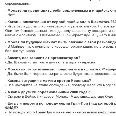
соревнования.
- Можете ли представить себя вовлеченным в индийскую п
- Нет!
- Каковы впечатления от первой пробы сил в Шахматах-96
- Игра была достаточно интересной и увлекательной. Но все же 
Они там бывают разные - иногда получаешь не ту позицию, и тог
матча с Ароняном. В Шахматы-960 он играет лучше, у него в ни
- Может ли будущее шахмат быть связано с этой разнови
- В Майнце - исключительно хорошая организация, но это ведь 
больше турниров.
- Значит, все зависит от организаторов?
- Да. Шахматистам, как я думаю, эта игра интересна.
- Можно ли, гипотетически, представить ваш матч с Фишер
- Да, было бы интересно сыграть, если будет такое предложение
- Какова ситуация с матчем против Крамника?
- Все находится на этапе обсуждения, поэтому мало что могу се
- А как с другими соревнованиями 2008 года?
- Сыграю в Вейке, Линаресе, Монако. А дальше... дальше будет 
- Есть ли новости по поводу серии Гран-При (над которой 
ФИДЕ?
- По поводу этого Гран-При у меня нет никакой новой информац