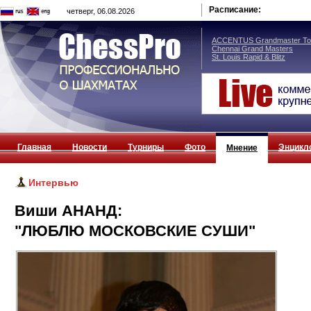
Расписание:
четверг, 06.08.2026
ACCENTUS Grandmaster Tou
Chennai Grand Masters
St. Louis Rapid & Blitz
Главная
Новости
Турниры
Фото
Энцикл
Мнение
Интервью
Виши АНАНД:
"ЛЮБЛЮ МОСКОВСКИЕ СУШИ"