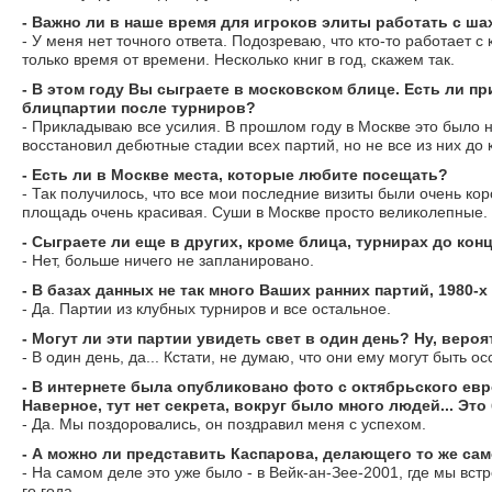
- Важно ли в наше время для игроков элиты работать с ш
- У меня нет точного ответа. Подозреваю, что кто-то работает с
только время от времени. Несколько книг в год, скажем так.
- В этом году Вы сыграете в московском блице. Есть ли 
блицпартии после турниров?
- Прикладываю все усилия. В прошлом году в Москве это было 
восстановил дебютные стадии всех партий, но не все из них до 
- Есть ли в Москве места, которые любите посещать?
- Так получилось, что все мои последние визиты были очень ко
площадь очень красивая. Суши в Москве просто великолепные.
- Сыграете ли еще в других, кроме блица, турнирах до конц
- Нет, больше ничего не запланировано.
- В базах данных не так много Ваших ранних партий, 1980-х
- Да. Партии из клубных турниров и все остальное.
- Могут ли эти партии увидеть свет в один день? Ну, вероя
- В один день, да... Кстати, не думаю, что они ему могут быть о
- В интернете была опубликовано фото с октябрьского евро
Наверное, тут нет секрета, вокруг было много людей... Эт
- Да. Мы поздоровались, он поздравил меня с успехом.
- А можно ли представить Каспарова, делающего то же са
- На самом деле это уже было - в Вейк-ан-Зее-2001, где мы вст
го года.