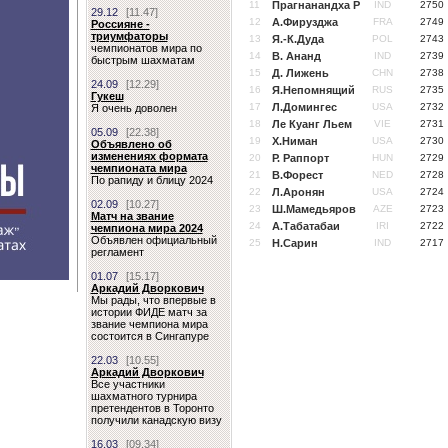
11
Прагнанандха Р
IND
2750
29.12
[11.47]
12
А.Фирузджа
FRA
2749
Россияне -
триумфаторы
13
Я.-К.Дуда
POL
2743
чемпионатов мира по
14
В. Ананд
IND
2739
быстрым шахматам
15
Д. Лижень
CHN
2738
24.09
[12.29]
16
Я.Непомнящий
RUS
2735
Гукеш
17
Л.Домингес
USA
2732
Я очень доволен
18
Ле Куанг Льем
VIE
2731
05.09
[22.38]
19
Х.Ниман
USA
2730
Объявлено об
изменениях формата
20
Р. Раппорт
HUN
2729
чемпионата мира
21
В.Форест
NED
2728
По рапиду и блицу 2024
22
Л.Аронян
USA
2724
02.09
[10.27]
23
Ш.Мамедьяров
AZE
2723
Матч на звание
24
А.Табатабаи
IRI
2722
чемпиона мира 2024
Объявлен официальный
25
Н.Сарин
IND
2717
регламент
01.07
[15.17]
Аркадий Дворкович
Мы рады, что впервые в
истории ФИДЕ матч за
звание чемпиона мира
состоится в Сингапуре
22.03
[10.55]
Аркадий Дворкович
Все участники
шахматного турнира
претендентов в Торонто
получили канадскую визу
16.03
[09.34]