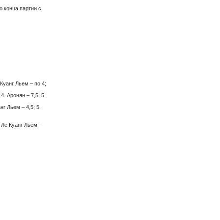
о конца партии с
Куанг Льем – по 4;
4. Аронян – 7,5; 5.
нг Льем – 4,5; 5.
. Ле Куанг Льем –