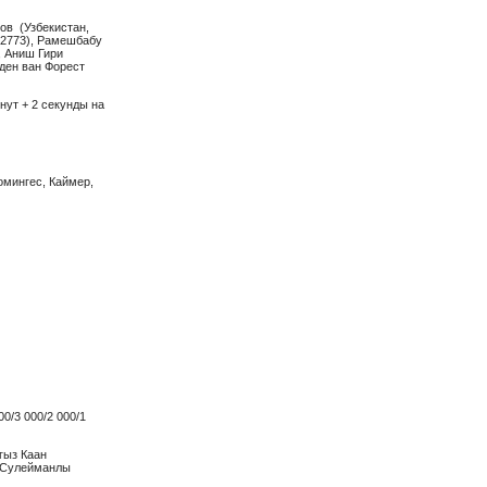
ов (Узбекистан,
/2773), Рамешбабу
, Аниш Гири
рден ван Форест
инут + 2 секунды на
Домингес, Каймер,
0/3 000/2 000/1
гыз Каан
н Сулейманлы