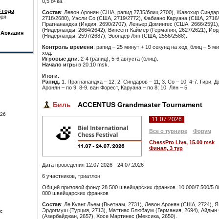
0,5 очка.
Состав
: Левон Аронян (США, рапид 2735/блиц 2700), Жавохир Синдар
2718/2680), Уэсли Со (США, 2719/2772), Фабиано Каруана (США, 2716
Прагнанандха (Индия, 2690/2707), Леньер Домингес (США, 2666/2591)
(Нидерланды, 2664/2642), Винсент Каймер (Германия, 2627/2621), Йо
(Нидерланды, 2597/2687), Эвондер Лян (США, 2556/2588).
2026
Контроль времени
: рапид – 25 минут + 10 секунд на ход, блиц – 5 м
ход.
 года
Игровые дни
: 2-4 (рапид), 5-6 августа (блиц).
бря
ди женщин
ватия
Начало игры
в 20.10 msk.
Итоги.
 Аркадия
опросам
Рапид
.
1. Прагнанандха – 12; 2. Синдаров – 11; 3. Со – 10; 4-7. Гири, 
м
ата России
Аронян – по 9; 8-9. ван Форест, Каруана – по 8; 10. Лян – 5.
стве
а
Биль
ACCENTUS Grandmaster Tournament
026
11.07.2026
Все о турнире
Форум
СhessPro Live, 15.00 msk
Финал, 3 тур
Дата проведения 12.07.2026 - 24.07.2026
6 участников, триатлон
Общий призовой фонд: 28 500 швейцарских франков. 10 000/7 500/5 00
000 швейцарских франков
Состав
: Ле Куанг Льем (Вьетнам, 2731), Левон Аронян (США, 2724), Я
Эрдогмуш (Турция, 2713), Маттиас Блюбаум (Германия, 2694), Айды
с
(Азербайджан, 2657), Хосе Мартинес (Мексика, 2650).