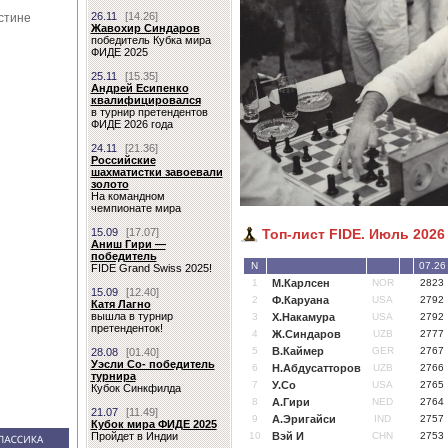
ДВЕ ДЕБЮТНЫХ ДУЭЛИ
26.11
[14.26]
стине
1981 ГОДА
Жавохир Синдaров
победитель Кубка мира
ФИДЕ 2025
Увлекшись рассказом,
Гарри Каспаров начинает
25.11
[15.35]
придумывать то, чего на
Андрей Есипенко
самом деле не было
квалифицировался
в турнир претендентов
ФИДЕ 2026 года
24.11
[21.36]
Российские
шахматистки завоевали
золото
На командном
чемпионате мира
Топ-лист FIDE. Июль 2026
15.09
[17.07]
Аниш Гири —
победитель
N
07.26
FIDE Grand Swiss 2025!
1
М.Карлсен
NOR
2823
15.09
[12.40]
2
Ф.Каруана
USA
2792
Катя Лагно
вышла в турнир
3
Х.Накамура
USA
2792
претенденток!
4
Ж.Синдаров
UZB
2777
5
В.Каймер
GER
2767
28.08
[01.40]
Уэсли Со- победитель
6
Н.Абдусатторов
UZB
2766
турнира
7
У.Со
USA
2765
Кубок Синкфилда
8
А.Гири
NED
2764
21.07
[11.49]
9
А.Эригайси
IND
2757
Кубок мира ФИДЕ 2025
10
Вэй И
CHN
2753
Пройдет в Индии