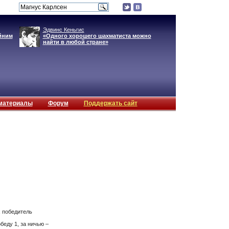
Эдвинс Кеньгис
йним
«Одного хорошего шахматиста можно
найти в любой стране»
материалы
Форум
Поддержать сайт
, победитель
беду 1, за ничью –