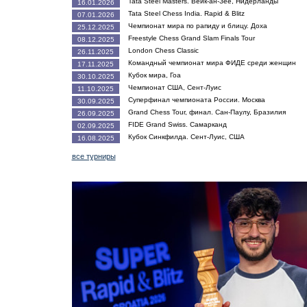
Tata Steel Masters. Вейк-ан-Зее, Нидерланды
16.01.2026
Tata Steel Chess India. Rapid & Blitz
07.01.2026
Чемпионат мира по рапиду и блицу. Доха
25.12.2025
Freestyle Chess Grand Slam Finals Tour
08.12.2025
London Chess Classic
26.11.2025
Командный чемпионат мира ФИДЕ среди женщин
17.11.2025
Кубок мира, Гоа
30.10.2025
Чемпионат США, Сент-Луис
11.10.2025
Суперфинал чемпионата России. Москва
30.09.2025
Grand Chess Tour, финал. Сан-Паулу, Бразилия
26.09.2025
FIDE Grand Swiss. Самарканд
02.09.2025
Кубок Синкфилда. Сент-Луис, США
16.08.2025
все турниры