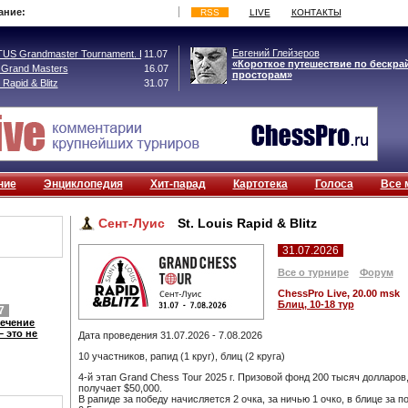
ание:
RSS
LIVE
КОНТАКТЫ
Евгений Глейзеров
S Grandmaster Tournament. Биль
11.07
«Короткое путешествие по бескра
 Grand Masters
16.07
просторам»
 Rapid & Blitz
31.07
ние
Энциклопедия
Хит-парад
Картотека
Голоса
Все 
Сент-Луис
St. Louis Rapid & Blitz
31.07.2026
Все о турнире
Форум
СhessPro Live, 20.00 msk
Блиц, 10-18 тур
7
лечение
 это не
Дата проведения 31.07.2026 - 7.08.2026
10 участников, рапид (1 круг), блиц (2 круга)
4-й этап Grand Chess Tour 2025 г. Призовой фонд 200 тысяч долларов
получает $50,000.
В рапиде за победу начисляется 2 очка, за ничью 1 очко, в блице за по