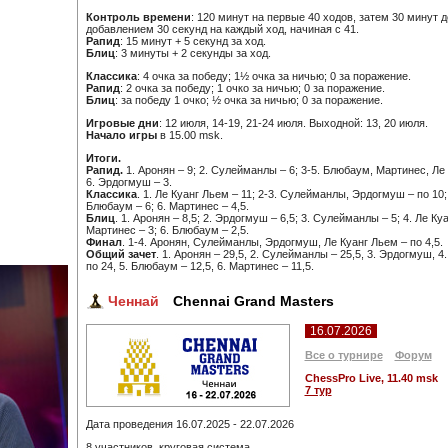
Контроль времени
: 120 минут на первые 40 ходов, затем 30 минут д
добавлением 30 секунд на каждый ход, начиная с 41.
Рапид
: 15 минут + 5 секунд за ход.
Блиц
: 3 минуты + 2 секунды за ход.
Классика
: 4 очка за победу; 1½ очка за ничью; 0 за поражение.
Рапид
: 2 очка за победу; 1 очко за ничью; 0 за поражение.
Блиц
: за победу 1 очко; ½ очка за ничью; 0 за поражение.
Игровые дни
: 12 июля, 14-19, 21-24 июля. Выходной: 13, 20 июля.
Начало игры
в 15.00 msk.
Итоги.
Рапид
.
1. Аронян – 9; 2. Сулейманлы – 6; 3-5. Блюбаум, Мартинес, Ле 
6. Эрдогмуш – 3.
Классика
. 1. Ле Куанг Льем – 11; 2-3. Сулейманлы, Эрдогмуш – по 10; 
Блюбаум – 6; 6. Мартинес – 4,5.
Блиц
. 1. Аронян – 8,5; 2. Эрдогмуш – 6,5; 3. Сулейманлы – 5; 4. Ле Куа
Мартинес – 3; 6. Блюбаум – 2,5.
Финал
. 1-4. Аронян, Сулейманлы, Эрдогмуш, Ле Куанг Льем – по 4,5.
Общий зачет
. 1. Аронян – 29,5, 2. Сулейманлы – 25,5, 3. Эрдогмуш, 4
по 24, 5. Блюбаум – 12,5, 6. Мартинес – 11,5.
Ченнай
Chennai Grand Masters
16.07.2026
Все о турнире
Форум
СhessPro Live, 11.40 msk
7 тур
Дата проведения 16.07.2025 - 22.07.2026
8 участников, круговая система