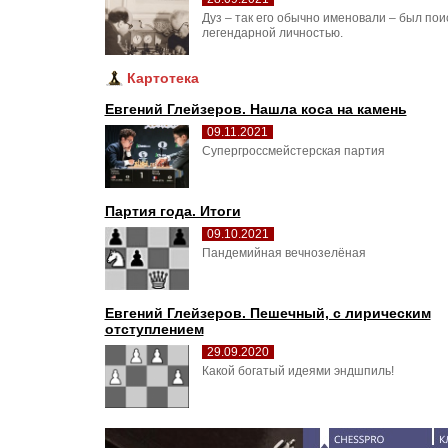
Дуз – так его обычно именовали – был пои
легендарной личностью.
Картотека
Евгений Глейзеров. Нашла коса на камень
09.11.2021
Супергроссмейстерская партия
Партия года. Итоги
09.10.2021
Пандемийная вечнозелёная
Евгений Глейзеров. Пешечный, с лирическим
отступлением
29.09.2020
Какой богатый идеями эндшпиль!