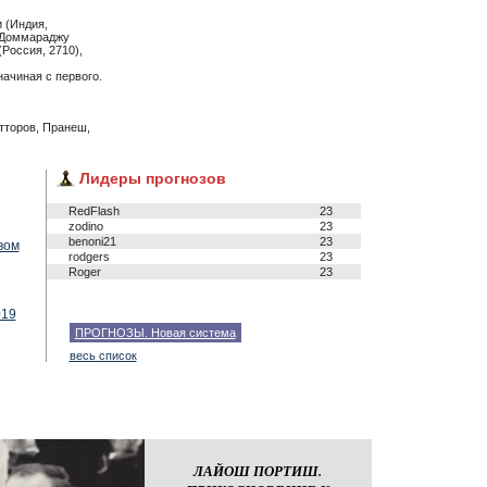
 (Индия,
, Доммараджу
Россия, 2710),
начиная с первого.
S
my.am
Norway Chess 2026
Michal Walusza
атторов, Пранеш,
Лидеры прогнозов
RedFlash
23
zodino
23
benoni21
23
вом
rodgers
23
Roger
23
019
ПРОГНОЗЫ. Новая система
весь список
ЛАЙОШ ПОРТИШ.