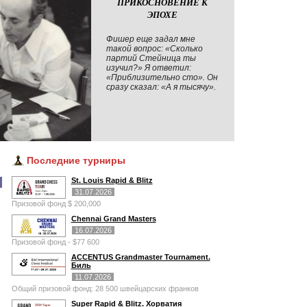
ПРИКОСНОВЕНИЕ К
ЭПОХЕ
Фишер еще задал мне
такой вопрос: «Сколько
партий Стейница ты
изучил?» Я ответил:
«Приблизительно сто». Он
сразу сказал: «А я тысячу».
Последние турниры
St. Louis Rapid & Blitz
31.07.2026
Призовой фонд $ 200,000
Chennai Grand Masters
16.07.2026
Призовой фонд - $77 600
ACCENTUS Grandmaster Tournament.
Биль
11.07.2026
Общий призовой фонд: 28 500 швейцарских франков
Super Rapid & Blitz. Хорватия