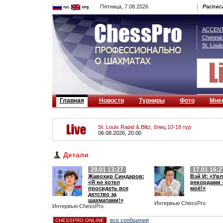
Пятница, 7.08.2026
Распис
ACCENTU
Chennai
St. Louis
Главная
Новости
Турниры
Фото
Мне
St. Louis Rapid & Blitz, блиц 10-18 тур
06.08.2026, 20.00
Детали
29.01 13:27
17.01 16:2
Жавохир Синдаров:
Вэй И: «Ув
«Я не хотел
рекордами –
просидеть все
моё!»
детство за
шахматами!»
Интервью ChessPro
Интервью ChessPro
все сообщения
CHESSPRO ONLINE