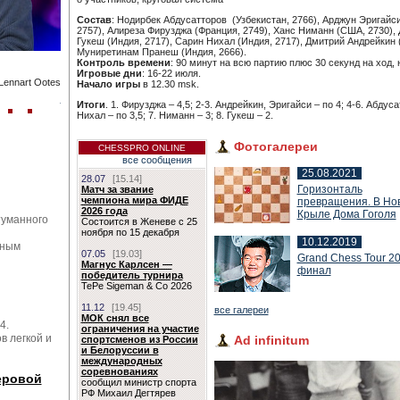
Состав
: Нодирбек Абдусатторов (Узбекистан, 2766), Арджун Эригайси
2757), Алиреза Фирузджа (Франция, 2749), Ханс Ниманн (США, 2730)
Гукеш (Индия, 2717), Сарин Нихал (Индия, 2717), Дмитрий Андрейкин (
Муниретинам Пранеш (Индия, 2666).
Контроль времени
: 90 минут на всю партию плюс 30 секунд на ход, 
Игровые дни
: 16-22 июля.
Lennart Ootes
Начало игры
в 12.30 msk.
Мемориал Степана Авагяна
Chessacade
Итоги
. 1. Фирузджа – 4,5; 2-3. Андрейкин, Эригайси – по 4; 4-6. Абдус
Нихал – по 3,5; 7. Ниманн – 3; 8. Гукеш – 2.
Фотогалереи
CHESSPRO ONLINE
все сообщения
25.08.2021
28.07
[15.14]
Горизонталь
Матч за звание
чемпиона мира ФИДЕ
превращения. В Но
2026 года
Крыле Дома Гоголя
туманного
Состоится в Женеве с 25
ноября по 15 декабря
10.12.2019
ьным
07.05
[19.03]
Grand Chess Tour 2
Магнус Карлсен —
финал
победитель турнира
TePe Sigeman & Co 2026
11.12
[19.45]
все галереи
МОК снял все
4.
ограничения на участие
в легкой и
Ad infinitum
спортсменов из России
и Белоруссии в
международных
соревнованиях
Евгений СВЕШНИКОВ
еровой
сообщил министр спорта
РФ Михаил Дегтярев