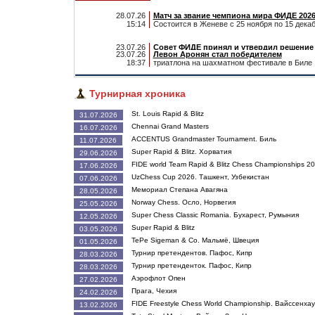
23.07.26
Левон Аронян стал победителем
18:37
триатлона на шахматном фестивале в Биле
22.07.26
Алиреза Фирузджа
15:20
победитель турнира Chennai Grand Masters 
30.07.26
28.07.26
13.07.26
05.07.26
Валентина Гунина завоевала серебро
Матч за звание чемпиона мира ФИДЕ 2026
Совет ФИДЕ утвердил
Алиреза Фирузджа
15:14
18:51
20:25
11:58
на чемпионате Азии по блицу
Состоится в Женеве с 25 ноября по 15 дека
новый формат Кубка мира и Кубка мира сре
победитель турнира Super Rapid & Blitz, Хор
Турнирная хроника
2027 года
29.07.26
23.07.26
05.07.26
03.07.26
Алексей Гребнев
Совет ФИДЕ принял и утвердил решение
Давид Паравян
Комиссия по этике и дисциплинарным в
St. Louis Rapid & Blitz
31.07.2026
14:08
23:39
22:10
17:29
стал чемпионом Азии по быстрым шахмата
Дворковича
занял первое место в Высшей лиге чемпион
ФИДЕ вынесла решение
Chennai Grand Masters
о приостановлении его деятельности в каче
по делу гроссмейстера Владимира Крамник
16.07.2026
президента ФИДЕ
ACCENTUS Grandmaster Tournament. Биль
11.07.2026
Super Rapid & Blitz. Хорватия
29.06.2026
FIDE world Team Rapid & Blitz Chess Championships 2
17.06.2026
UzChess Cup 2026. Ташкент, Узбекистан
07.06.2026
Мемориал Степана Авагяна
28.05.2026
Norway Chess. Осло, Норвегия
25.05.2026
Super Chess Classic Romania. Бухарест, Румыния
12.05.2026
Super Rapid & Blitz
03.05.2026
TePe Sigeman & Co. Мальмё, Швеция
01.05.2026
Турнир претендентов. Пафос, Кипр
28.03.2026
Турнир претенденток. Пафос, Кипр
28.03.2026
Аэрофлот Опен
27.02.2026
Прага, Чехия
24.02.2026
FIDE Freestyle Chess World Championship. Вайссенхау
13.02.2026