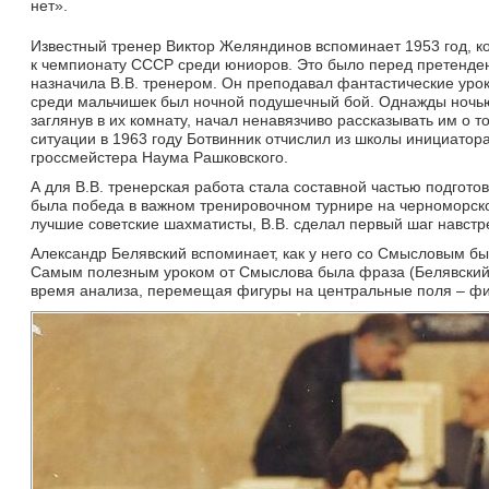
нет».
Известный тренер Виктор Желяндинов вспоминает 1953 год, ко
к чемпионату СССР среди юниоров. Это было перед претенде
назначила В.В. тренером. Он преподавал фантастические уро
среди мальчишек был ночной подушечный бой. Однажды ночью 
заглянув в их комнату, начал ненавязчиво рассказывать им о т
ситуации в 1963 году Ботвинник отчислил из школы инициатор
гроссмейстера Нaума Рашковского.
А для В.В. тренерская работа стала составной частью подгот
была победа в важном тренировочном турнире на черноморском
лучшие советские шахматисты, В.В. сделал первый шаг навстр
Александр Белявский вспоминает, как у него со Смысловым был
Самым полезным уроком от Смыслова была фраза (Белявский е
время анализа, перемещая фигуры на центральные поля – фи