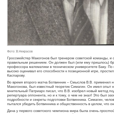
Фото: В.Некрасов
Гроссмейстер Макогонов был тренером советской команды, и о
правильным решением. Он должен был (или ему пришлось) бро
профессора математики в техническом университете Баку. По
высоко оценивал его способности к позиционной игре, простил
Каспарову.
Во время второго матча Ботвинник – Смыслов В.В. применил не
Макогонова, был известный теоретик Симагин. Он имел опыт 
мнительный Патриарх писал, что В.В. изобрел новый метод подг
репертуара оппонента, но и к тому, о чем не знал! Это был эз
подробности и секреты подготовки Ботвинника. Симагин, челов
пытался убедить Ботвинника и общественность в целом, что о
Дача у первого советского чемпиона мира была очень 
просто