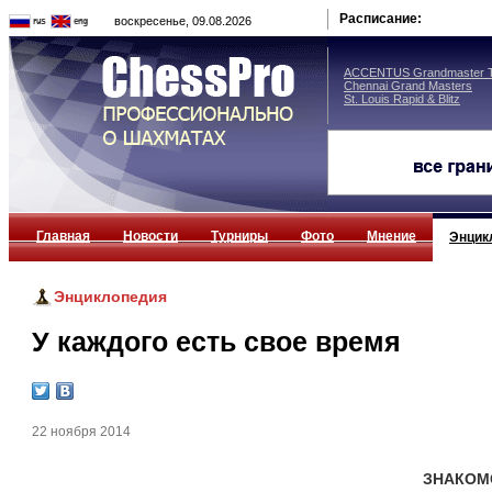
Расписание:
воскресенье, 09.08.2026
ACCENTUS Grandmaster T
Chennai Grand Masters
St. Louis Rapid & Blitz
Главная
Новости
Турниры
Фото
Мнение
Энцик
Энциклопедия
У каждого есть свое время
22 ноября 2014
ЗНАКОМ