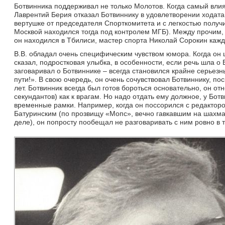
Ботвинника поддерживал не только Молотов. Когда самый влия
Лаврентий Берия отказал Ботвиннику в удовлетворении ходата
вертушке от председателя Спорткомитета и с легкостью получи
Москвой находился тогда под контролем МГБ). Между прочим,
он находился в Тбилиси, мастер спорта Николай Сорокин кажд
В.В. обладал очень специфическим чувством юмора. Когда он ш
сказал, подростковая улыбка, в особенности, если речь шла о
заговаривал о Ботвиннике – всегда становился крайне серьезны
пути!». В свою очередь, он очень сочувствовал Ботвиннику, п
лет. Ботвинник всегда был готов бороться основательно, он от
секундантов) как к врагам. Но надо отдать ему должное, у Бот
временные рамки. Например, когда он поссорился с редактор
Батуринским (по прозвищу «Мопс», вечно гавкавшим на шахм
деле), он попросту пообещал не разговаривать с ним ровно в т