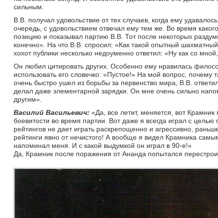
сильным.
В.В. получал удовольствие от тех случаев, когда ему удавалось
очередь, с удовольствием отвечал ему тем же. Во время како
позицию и показывал партию В.В. Тот после некоторых раздуми
конечно». На что В.В. спросил: «Как такой опытный шахматный 
хохот публики несколько недоуменно ответил: «Ну как со мной,
Он любил цитировать других. Особенно ему нравилась филосо
использовать его словечко: «Пустое!» На мой вопрос, почему т
очень быстро ушел из борьбы за первенство мира, В.В. ответил
делал даже элементарной зарядки. Он мне очень сильно напо
другим».
Василий Васильевич:
«Да, все летит, меняется, вот Крамник 
боевитости во время партии. Вот даже я всегда играл с целью п
рейтингов не дает играть раскрепощенно и агрессивно, раньше
рейтинги явно от нечистого! А вообще я видел Крамника самы
напоминал меня. И с какой выдумкой он играл в 90-е!»
Да, Крамник после поражения от Ананда попытался перестрои