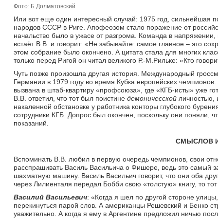
Фото: Б.Долматовский
Или вот еще один интересный случай: 1975 год, сильнейшая п
народов СССР в Риге. Апофеозом стало поражение от российск
начальство было в ужасе от разгрома. Команда в напряжении,
встаёт В.В. и говорит: «Не забывайте: самое главное – это сох
этом собрание было окончено. А цитата стала для многих клас
только перед Ригой он читал великого Р.-М.Рильке: «Кто говор
Чуть позже произошла другая история. Международный гроссм
Германии в 1979 году во время Кубка европейских чемпионов
вызвана в штаб-квартиру «профсоюза», где «КГБ-исты» уже гот
В.В. ответил, что тот был поистине
демоничесской
личностью, и
накаленной обстановке у работника конторы глубокого бурения
сотрудники КГБ. Допрос был окончен, поскольку они поняли, 
показаний.
СМЫСЛОВ 
Вспоминать В.В. любил в первую очередь чемпионов, свои отн
расспрашивать Василь Васильича о Фишере, ведь это самый з
шахматную машину. Василь Васильич говорит, что они оба дру
через Лилиенталя передал Бобби свою «толстую» книгу, то тот 
Василий Васильевич
: «Когда я шел по другой стороне улицы
перекинуться парой слов. А американцы Решевский и Бенко ст
уважительно. А когда я ему в Аргентине предложил ничью после