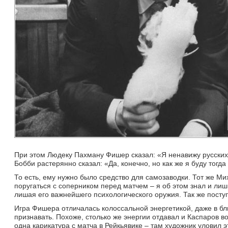
При этом Людеку Пахману Фишер сказал: «Я ненавижу русских»
Бобби растерянно сказал: «Да, конечно, но как же я буду тогда
То есть, ему нужно было средство для самозаводки. Тот же М
поругаться с соперником перед матчем – я об этом знал и лиш
лишая его важнейшего психологического оружия. Так же посту
Игра Фишера отличалась колоссальной энергетикой, даже в бли
признавать. Похоже, столько же энергии отдавал и Каспаров в
одна карикатура с матча в Рейкьявике – там художник уловил 