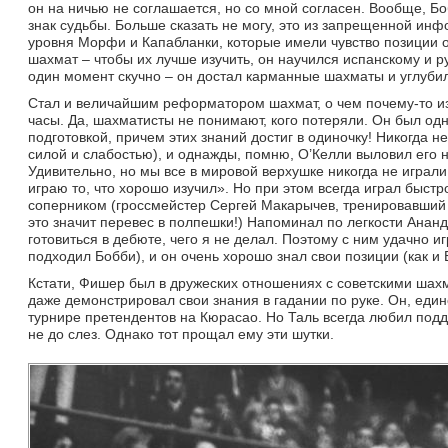
он на ничью не соглашается, но со мной согласен. Вообще, Боб
знак судьбы. Больше сказать не могу, это из запрещенной инф
уровня Морфи и Капабланки, которые имели чувство позиции 
шахмат – чтобы их лучше изучить, он научился испанскому и ру
один момент скучно – он достал карманные шахматы и углубил
Стал и величайшим реформатором шахмат, о чем почему-то из
часы. Да, шахматисты не понимают, кого потеряли. Он был од
подготовкой, причем этих знаний достиг в одиночку! Никогда н
силой и слабостью), и однажды, помню, О’Келли выловил его 
Удивительно, но мы все в мировой верхушке никогда не играли 
играю то, что хорошо изучил». Но при этом всегда играл быстр
соперником (гроссмейстер Сергей Макарычев, тренировавший К
это значит перевес в полпешки!) Напоминал по легкости Ананда
готовиться в дебюте, чего я не делал. Поэтому с ним удачно и
подходил Бобби), и он очень хорошо знал свои позиции (как и 
Кстати, Фишер был в дружеских отношениях с советскими шах
даже демонстрировал свои знания в гадании по руке. Он, еди
турнире претендентов на Кюрасао. Но Таль всегда любил подд
не до слез. Однако тот прощал ему эти шутки.