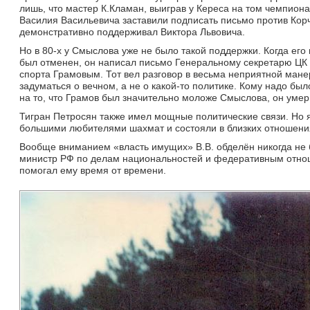
лишь, что мастер К.Кламан, выиграв у Кереса на том чемпионат
Василия Васильевича заставили подписать письмо против Кор
демонстративно поддерживал Виктора Львовича.
Но в 80-х у Смыслова уже не было такой поддержки. Когда его
был отменен, он написал письмо Генеральному секретарю ЦК 
спорта Грамовым. Тот вел разговор в весьма неприятной мане
задуматься о вечном, а не о какой-то политике. Кому надо бы
на то, что Грамов был значительно моложе Смыслова, он умер 
Тигран Петросян также имел мощные политические связи. Но я 
большими любителями шахмат и состояли в близких отношени
Вообще вниманием «власть имущих» В.В. обделён никогда не 
министр РФ по делам национальностей и федеративным отно
помогал ему время от времени.