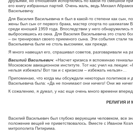
друзьями, но отношения испортились по какой-то смешной при
его книгу избранных партий. Очень жаль, ведь Михаил Абрам
Васильевичу.
Для Василия Васильевича я был в какой-то степени как сын, пос
жены был сын от первого брака, мастер спорта по шахматам 
среди юношей 1959 года. Впоследствии у него обнаружились п
выбросившись из окна. Для Василия Васильевича это стало б
– он тренировал своего приемного сына. Эти события стали так
Васильевича были не столь высокими, как прежде.
Я много навещал его, спрашивал советов, разговаривали на 
Василий Васильевич
: «Насчет кризиса я вспоминаю гениаль
Московском авиационном институте. Тот нас учил на лекции: «
нельзя избежать! Вот так и с кризисом – избежать нельзя»…
Припоминаю, что когда мы обсуждали некоторых политиков и 
Васильевича была: «Да не понимают они ничего! Они же ничег
К сожалению, я думал, у нас еще очень много времени впереди
РЕЛИГИЯ И
Василий Васильевич был глубоко верующим человеком, все знал
положение вещей не приветствовалось. Вместе с Иваном Козл
митрополита Питирима.