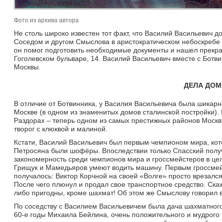
Фото из архива автора
Не столь широко известен тот факт, что Василий Васильевич 
Соседом и другом Смыслова в аристократическом небоскребе 
он помог подготовить необходимые документы и нашел прекрас
Гоголевском бульваре, 14. Василий Васильевич вместе с Бот
Москвы.
ДЕЛА ДО
В отличие от Ботвинника, у Василия Васильевича была шикарн
Москве (в одном из знаменитых домов сталинской постройки). 
Раздорах – теперь одном из самых престижных районов Моск
творог с клюквой и малиной.
Кстати, Василий Васильевич был первым чемпионом мира, котор
Петросяна были шофёры. Впоследствии только Спасский получ
закономерность среди чемпионов мира и гроссмейстеров в цел
Грищук и Мамедьяров умеют водить машину. Первым гроссмейс
получалось: Виктор Корчной на своей «Волге» просто врезалс
После чего плюнул и продал свое транспортное средство. Ска
либо пригодны, кроме шахмат! Об этом же Смыслову говорил 
По соседству с Василием Васильевичем была дача шахматного 
60-е годы Михаила Бейлина, очень положительного и мудрого 