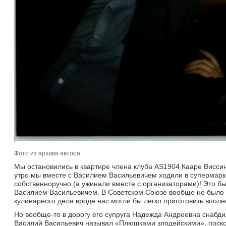
Фото из архива автора
Мы остановились в квартире члена клуба AS1904 Кааре Виссин
утро мы вместе с Василием Васильевичем ходили в супермарке
собственноручно (а ужинали вместе с организаторами)! Это бы
Василием Васильевичем. В Советском Союзе вообще не было т
кулинарного дела вроде нас могли бы легко приготовить вполн
Но вообще-то в дорогу его супруга Надежда Андреевна снабди
Василий Васильевич называл «Плюшками злодейскими», поскол