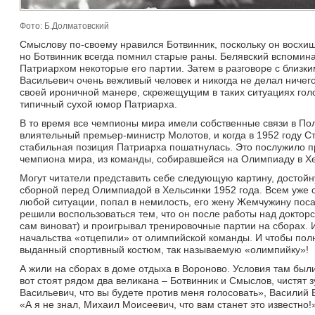
Фото: Б.Долматовский
Смыслову по-своему нравился Ботвинник, поскольку он восхища
но Ботвинник всегда помнил старые раны. Белявский вспоминае
Патриархом некоторые его партии. Затем в разговоре с близк
Васильевич очень вежливый человек и никогда не делал ничего
своей ироничной манере, скрежещущим в таких ситуациях голо
типичный сухой юмор Патриарха.
B то время все чемпионы мира имели собственные связи в По
влиятельный премьер-министр Молотов, и когда в 1952 году С
стабильная позиция Патриарха пошатнулась. Это послужило п
чемпиона мира, из команды, собиравшейся на Олимпиаду в Хе
Могут читатели представить себе следующую картину, достойн
сборной перед Олимпиадой в Хельсинки 1952 года. Всем уже с
любой ситуации, попал в немилость, его жену Жемчужину поса
решили воспользоваться тем, что он после работы над доктор
сам виноват) и проигрывал тренировочные партии на сборах.
начальства «отцепили» от олимпийской команды. И чтобы пол
выданный спортивный костюм, так называемую «олимпийку»!
А жили на сборах в доме отдыха в Вороново. Условия там был
вот стоят рядом два великана – Ботвинник и Смыслов, чистят 
Васильевич, что вы будете против меня голосовать», Василий 
«А я не знал, Михаил Моисеевич, что вам станет это известно!