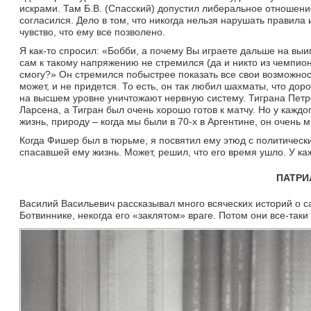
искрами. Там Б.В. (Спасский) допустил либеральное отношени
согласился. Дело в том, что никогда нельзя нарушать правил
чувство, что ему все позволено.
Я как-то спросил: «Бобби, а почему Вы играете дальше на выи
сам к такому напряжению не стремился (да и никто из чемпионо
смогу?» Он стремился побыстрее показать все свои возможности,
может, и не придется. То есть, он так любил шахматы, что до
на высшем уровне уничтожают нервную систему. Тиграна Петро
Ларсена, а Тигран был очень хорошо готов к матчу. Но у каждо
жизнь, природу – когда мы были в 70-х в Аргентине, он очень
Когда Фишер был в тюрьме, я посвятил ему этюд с политически
спасавшей ему жизнь. Может, решил, что его время ушло. У к
ПАТРИ
Василий Васильевич рассказывал много всяческих историй о са
Ботвиннике, некогда его «заклятом» враге. Потом они все-таки 