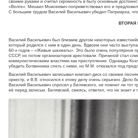
своими руками и считал скромность в быту основным достоин
«Волге». Михаил Моисеевич поприветствовал его и предложил 
С большим трудом Василий Васильевич убедил Патриарха, что
ВТОРАЯ
Василий Васильевич
был близким другом некоторых известнейш
который родился с ним в один день. Вдвоем они часто выступ
60-х годов – «Живые шахматы». Это было очень популярное 
СССР, но потом организаторов арестовали. Причиной стал сл
коммунистическими властями как преступление. Однажды Козл
убедить Ботвинника спеть с ними, но М.М. отказался под предл
Василий Васильевич записывал компакт-диск со своими песнями
оркестр, и В.В. относился к этому делу очень серьезно. Дело 
Василий Васильевич спросил у Белявского, не помнит ли тот т
её перед записью. Белявский, смеясь, ответил, что не знает и 