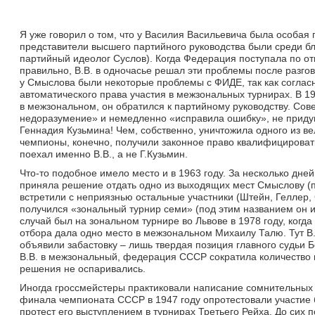
Я уже говорил о том, что у Василия Васильевича была особая 
представители высшего партийного руководства были среди бл
партийный идеолог Суслов). Когда Федерация поступала по от
правильно, В.В. в одночасье решал эти проблемы после разго
у Смыслова были некоторые проблемы с ФИДЕ, так как соглас
автоматического права участия в межзональных турнирах. В 19
в межзональном, он обратился к партийному руководству. Со
недоразумение» и немедленно «исправила ошибку», не придум
Геннадия Кузьмина! Чем, собственно, уничтожила одного из ве
чемпионы, конечно, получили законное право квалифицировать
поехал именно В.В., а не Г.Кузьмин.
Что-то подобное имело место и в 1963 году. За несколько дн
приняла решение отдать одно из выходящих мест Смыслову (по
встретили с неприязнью остальные участники (Штейн, Геллер, 
получился «зональный турнир семи» (под этим названием он и
случай был на зональном турнире во Львове в 1978 году, когд
отбора дала одно место в межзональном Михаилу Талю. Тут В.В
объявили забастовку – лишь твердая позиция главного судьи Б
В.В. в межзональный, федерация СССР сократила количество 
решения не оспаривались.
Иногда гроссмейстеры практиковали написание сомнительных п
финала чемпионата СССР в 1947 году опротестовали участие 
протест его выступлением в турнирах Третьего Рейха. До сих 