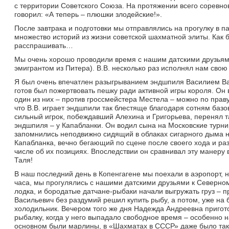
с территории Советского Союза. На протяжении всего соревн
говорил: «А теперь – плюшки злодейские!».
После завтрака и подготовки мы отправлялись на прогулку в па
множество историй из жизни советской шахматной элиты. Как б
расспрашивать…
Мы очень хорошо проводили время с нашим датскими друзьям
эмигрантом из Питера). В.В. несколько раз исполнял нам сво
Я был очень впечатлен разыгрыванием эндшпиля Василием Вас
готов был пожертвовать пешку ради активной игры короля. Он
один из них – против гроссмейстера Местела – можно по пра
что В.В. играет эндшпили так блестяще благодаря сотням базов
сильный игрок, побеждавший Алехина и Григорьева, перенял т
эндшпиля – у Капабланки. Он водил сына на Московские турни
запомнились неподвижно сидящий в облаках сигарного дыма н
Капабланка, вечно бегающий по сцене после своего хода и р
числе об их позициях. Впоследствии он сравнивал эту манеру
Таля!
В наш последний день в Копенгагене мы поехали в аэропорт, н
часа, мы прогулялись с нашими датскими друзьями к Северно
лодка, и бородатые датчане-рыбаки начали выгружать груз – 
Васильевич без раздумий решил купить рыбу, а потом, уже на
холодильник. Вечером того же дня Надежда Андреевна пригот
рыбалку, когда у него выпадало свободное время – особенно на
основном были марлины, в «Шахматах в СССР» даже было так