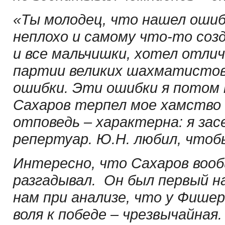
«Ты молодец, что нашел ошибк
неплохо и самому что-то созд
и все мальчишки, хотел отли
партии великих шахматистов 
ошибки. Эти ошибки я потом 
Сахаров терпел мое хамство д
отповедь – характерна: я за
репертуар. Ю.Н. любил, чтоб
Интересно, что Сахаров воо
разгадывал. Он был первый н
нам при анализе, что у Фише
воля к победе – чрезвычайная