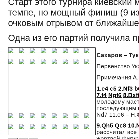
Старт этого турнира киевский
темпе, но мощный финиш (9 из 
очковым отрывом от ближайшег
Одна из его партий получила пр
Сахаров – Ту
Первенство Ук
Примечания А.
1.e4
c5
2.Nf3
b
7.f4
Ngf6
8.Bxf
молодому масте
последующим п
Nd7 11.e6 – Н.Ф
9.Qh5
Qc8
10.
рассчитал все 
жертвой фигур