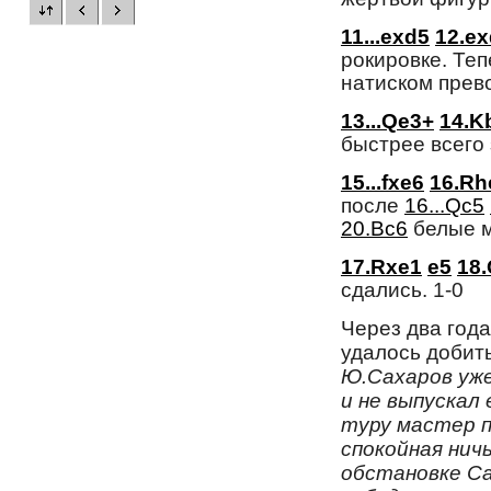
11...exd5
12.e
рокировке. Те
натиском прев
13...Qe3+
14.K
быстрее всего 
15...fxe6
16.Rh
после
16...Qc5
20.Bc6
белые м
17.Rxe1
e5
18.
сдались. 1-0
Через два год
удалось добит
Ю.Сахаров уж
и не выпускал 
туру мастер п
спокойная ничь
обстановке Са