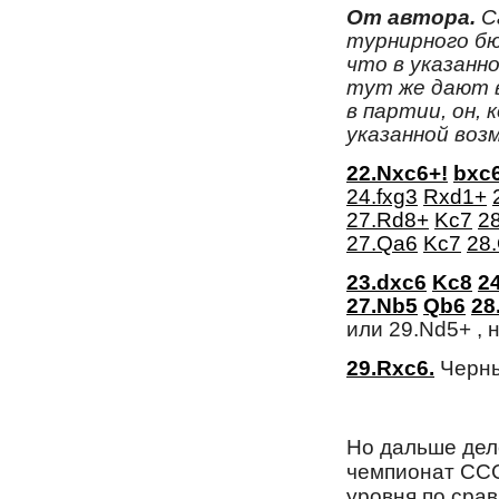
От автора.
С
турнирного бю
что в указанн
тут же дают в
в партии, он, 
указанной воз
22.Nxc6+!
bxc
24.fxg3
Rxd1+
27.Rd8+
Kc7
2
27.Qa6
Kc7
28
23.dxc6
Kc8
24
27.Nb5
Qb6
28
или 29.Nd5+ , но
29.Rxc6.
Черные
Но дальше дело
чемпионат ССС
уровня по срав