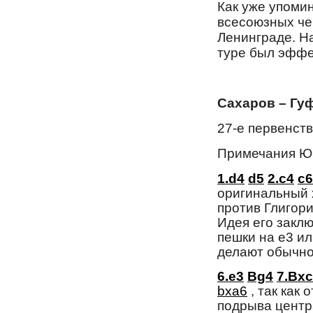
Как уже упомин
всесоюзных че
Ленинграде. Н
туре был эффе
Сахаров – Гуф
27-е первенст
Примечания Ю
1.d4
d5
2.c4
c6
оригинальный 
против Глигор
Идея его заклю
пешки на e3 ил
делают обычно,
6.e3
Bg4
7.Bx
bxa6
, так как
подрыва центр