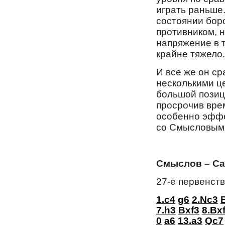
играть раньше
состоянии бор
противником, 
напряжение в 
крайне тяжело.
И все же он ср
несколькими ц
большой позиц
просрочив вре
особенно эффе
со Смысловым 
Смыслов – С
27-е первенст
1.c4
g6
2.Nc3
7.h3
Bxf3
8.Bx
0
a6
13.a3
Qc7