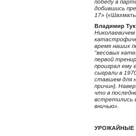
победу в парт
добившись пре
17»
(«Шахматы 
Владимир Тук
Николаевичем 
катастрофичес
время наших п
"весовых кате
первой тренир
проиграл ему 
сыграли в 197
ставшем для н
причин). Наве
что в последн
встретились в
вничью».
УРОЖАЙНЫЕ 