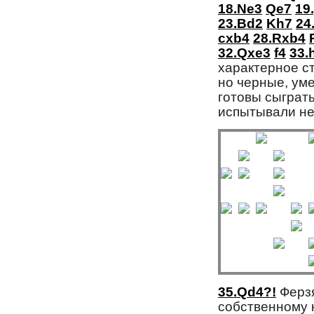
18.Ne3
Qe7
19
23.Bd2
Kh7
24
cxb4
28.Rxb4
32.Qxe3
f4
33.
характерное с
но черные, ум
готовы сыграть
испытывали не
35.Qd4?!
Ферзя
собственному к