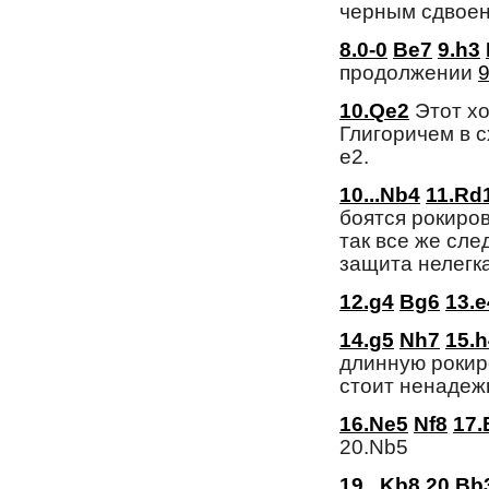
черным сдвоен
8.0-0
Be7
9.h3
продолжении
9
10.Qe2
Этот хо
Глигоричем в 
e2.
10...Nb4
11.Rd
боятся рокиров
так все же сле
защита нелегка.
12.g4
Bg6
13.e
14.g5
Nh7
15.h
длинную рокиро
стоит ненадеж
16.Ne5
Nf8
17.
20.Nb5
19...Kb8
20.Bb