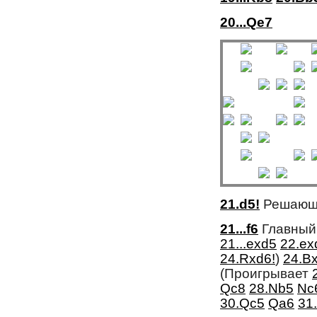
20...Qe7
21.d5!
Решающи
21...f6
Главный 
21...exd5
22.ex
24.Rxd6!
)
24.B
(Проигрывает 
Qc8
28.Nb5
Nc
30.Qc5
Qa6
31