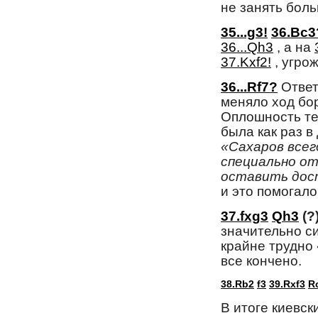
не занять бол
35...g3!
36.Bc3
36...Qh3
, а на 
37.Kxf2!
, угро
36...Rf7?
Ответн
меняло ход б
Оплошность те
была как раз в
«Сахаров всег
специально от
оставить дос
и это помогало
37.fxg3
Qh3
(?
значительно с
крайне трудно 
все кончено.
38.Rb2
f3
39.Rxf3
R
В итоге киевск