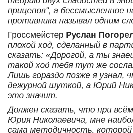
теорию двух слабостей в энд
прицепов", а бессмысленное н
противника называл одним сло
Гроссмейстер
Руслан Погоре
плохой ход, сделанный в парти
сказать: «Дорогой, а ты знае
такой ход тебя тут же сослал
Лишь гораздо позже я узнал, 
дежурной шуткой, а Юрий Ник
это значит.
Должен сказать, что при всё
Юрия Николаевича, мне наибол
сама методичность, которой 