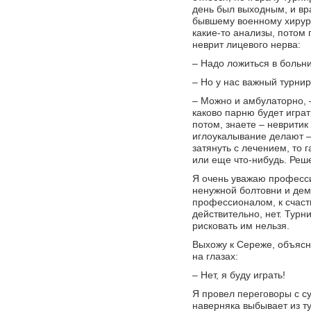
день был выходным, и вра
бывшему военному хирург
какие-то анализы, потом 
неврит лицевого нерва:
– Надо ложиться в больн
– Но у нас важный турни
– Можно и амбулаторно, –
каково парню будет играт
потом, знаете – невритик
иглоукалывание делают – 
затянуть с лечением, то 
или еще что-нибудь. Реше
Я очень уважаю профессио
ненужной болтовни и дем
профессионалом, к счасть
действительно, нет. Турн
рисковать им нельзя.
Выхожу к Сереже, объясня
на глазах:
– Нет, я буду играть!
Я провел переговоры с с
наверняка выбывает из т