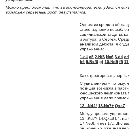
Можно предположить, что за год-полтора, если удастся ли
возможен серьезный рост результатов.
Одним из средств обогащ
стало изучение нешаблон
сицилианской защиты, ко
и Артура, и Сергея. Сре
анализом дебюта, я с уд
упражнение:
1.e4
c5
2.Nf3
Nc6
3.d4
cd
b5
9.Bxf6
gf
10.Nd5
f5
11
Как отреагировать черны
С удивлением – потому, ч
позиция возникла в парт
юношеского чемпионата м
упражнения дало прямой 
12...Nd4!
13.Nc7+
Qxc7
Между прочим, упражнен
13...Kd7?
14.Qxa8
b4,
на 
17.Ne3!,
и нет
17...Bh6
вв
он, конечно, уже знал вер