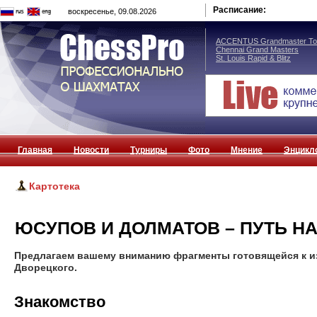
Расписание:
воскресенье, 09.08.2026
ACCENTUS Grandmaster Tou
Chennai Grand Masters
St. Louis Rapid & Blitz
Главная
Новости
Турниры
Фото
Мнение
Энцикл
Картотека
ЮСУПОВ И ДОЛМАТОВ – ПУТЬ Н
Предлагаем вашему вниманию фрагменты готовящейся к и
Дворецкого.
Знакомство