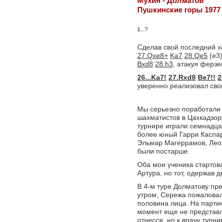
Мухин - Долматов
Пушкинские горы 1977
1...?
Сделав свой последний х
27.Qxe8+
Ka7
28.Qe5
(е3
Bxd8
28.h3,
атакуя ферзем
26...Ka7!
27.Rxd8
Be7!!
2
уверенно реализовал сво
Мы серьезно поработали
шахматистов в Цахкадзоре
турнире играли семнадца
более юный Гарри Каспар
Эльмар Магеррамов, Лео
были постарше.
Оба мои ученика стартов
Артура, но тот, одержав 
В 4-м туре Долматову пр
утром, Сережа пожаловал
половина лица. На парти
момент еще не представля
отнесся, но к врачу турн