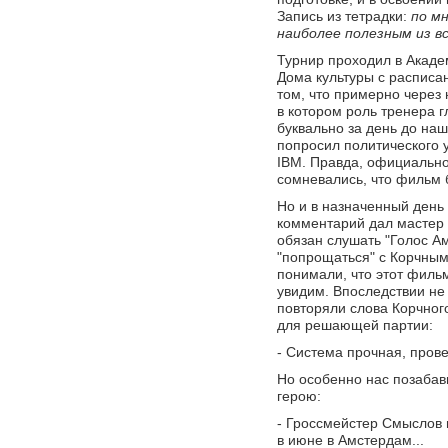
Запись из тетрадки:
по мн
наиболее полезным из вс
Турнир проходил в Акаде
Дома культуры с расписа
том, что примерно через
в котором роль тренера г
буквально за день до наш
попросил политического 
IBM. Правда, официально
сомневались, что фильм 
Но и в назначенный день
комментарий дал мастер 
обязан слушать "Голос А
"попрощаться" с Корчным
понимали, что этот фильм
увидим. Впоследствии не
повторяли слова Корчно
для решающей партии:
- Система прочная, прове
Но особенно нас позабав
герою:
- Гроссмейстер Смыслов 
в июне в Амстердам...