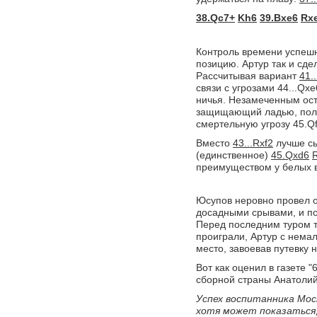
38.Qc7+
Kh6
39.Bxe6
Rx
Контроль времени успешн
позицию. Артур так и сде
Рассчитывая вариант
41.
связи с угрозами 44...Qxe
ничья. Незамеченным ос
защищающий ладью, пол
смертельную угрозу 45.Q
Вместо
43...Rxf2
лучше с
(единственное)
45.Qxd6
преимуществом у белых 
Юсупов неровно провел о
досадными срывами, и по
Перед последним туром т
проиграли, Артур с нема
место, завоевав путевку 
Вот как оценил в газете 
сборной страны Анатоли
Успех воспитанника Мос
хотя может показаться