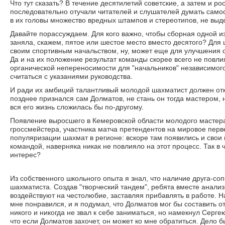
Что тут сказать? В течение десятилетий советские, а затем и 
последовательно отучали читателей и слушателей думать самос
в их головы множество вредных штампов и стереотипов, не выд
Давайте порассуждаем. Для кого важно, чтобы сборная одной и
заняла, скажем, пятое или шестое место вместо десятого? Дл
своим спортивным начальством, ну, может еще для улучшения 
Да и на их положение результат команды скорее всего не повлияе
органической непереносимости для "начальников" независимог
считаться с указаниями руководства.
И ради их амбиций талантливый молодой шахматист должен отк
позднее признался сам Долматов, не стань он тогда мастером, 
вся его жизнь сложилась бы по-другому.
Появление выросшего в Кемеровской области молодого мастер
гроссмейстера, участника матча претендентов на мировое пер
популяризации шахмат в регионе: вскоре там появились и свои 
командой, наверняка никак не повлияло на этот процесс. Так 
интерес?
Из собственного школьного опыта я знал, что наличие друга-со
шахматиста. Создав "творческий тандем", ребята вместе анали
воздействуют на честолюбие, заставляя прибавлять в работе. 
мне понравился, и я подумал, что Долматов мог бы составить 
никого и никогда не звал к себе заниматься, но намекнул Серг
что если Долматов захочет, он может ко мне обратиться. Дело 