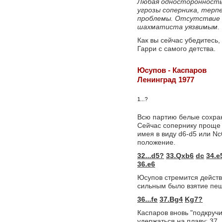
Любая односторонность
угрозы соперника, терп
проблемы. Отсутствие 
шахматиста уязвимым.
Как вы сейчас убедитесь
Гарри с самого детства.
Юсупов - Каспаров
Ленинград 1977
1...?
Всю партию белые сохран
Сейчас сопернику проще 
имея в виду d6-d5 или N
положение.
32...d5?
33.Qxb6
dc
34.e
36.e6
Юсупов стремится действ
сильным было взятие пе
36...fe
37.Bg4
Kg7?
Каспаров вновь "подкручи
удержаться на плаву:
37.