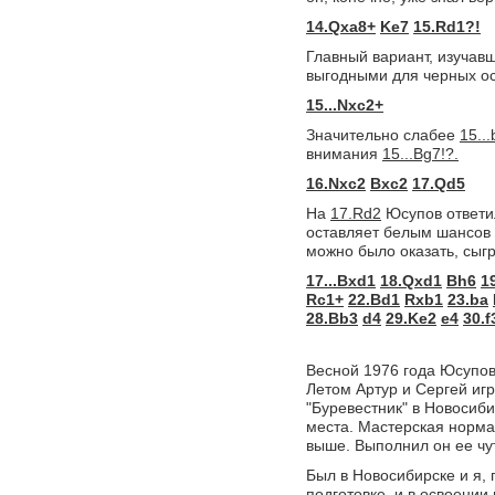
14.Qxa8+
Ke7
15.Rd1?!
Главный вариант, изучав
выгодными для черных о
15...Nxc2+
Значительно слабее
15..
внимания
15...Bg7!?.
16.Nxc2
Bxc2
17.Qd5
На
17.Rd2
Юсупов ответ
оставляет белым шансов 
можно было оказать, сыг
17...Bxd1
18.Qxd1
Bh6
1
Rc1+
22.Bd1
Rxb1
23.ba
28.Bb3
d4
29.Ke2
e4
30.f
Весной 1976 года Юсупо
Летом Артур и Сергей иг
"Буревестник" в Новосиби
места. Мастерская норма
выше. Выполнил он ее чут
Был в Новосибирске и я,
подготовке, и в освоени