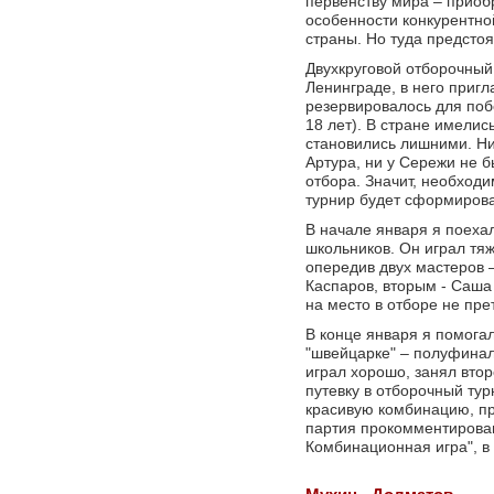
первенству мира – приоб
особенности конкурентн
страны. Но туда предсто
Двухкруговой отборочный
Ленинграде, в него приг
резервировалось для поб
18 лет). В стране имелис
становились лишними. Ни
Артура, ни у Сережи не б
отбора. Значит, необходим
турнир будет сформиров
В начале января я поеха
школьников. Он играл тяж
опередив двух мастеров 
Каспаров, вторым - Саша
на место в отборе не пре
В конце января я помогал
"швейцарке" – полуфинал
играл хорошо, занял вто
путевку в отборочный ту
красивую комбинацию, пр
партия прокомментирован
Комбинационная игра", в