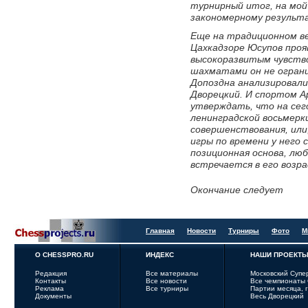
турнирный итог, на мой 
закономерному результ
Еще на традиционном ве
Цахкадзоре Юсупов проя
высокоразвитым чувств
шахматами он не огран
Допоздна анализировали
Дворецкий. И спортом Ар
утверждать, что на сег
ленинградской восьмерки
совершенствования, или
игры по времени у него 
позиционная основа, лю
встречается в его возра
Окончание следует
Главная
Новости
Турниры
Фото
М
О CHESSPRO.RU
ИНДЕКС
НАШИ ПРОЕКТ
Редакция
Все материалы
Московский Супе
Контакты
Все новости
Все чемпионаты
Реклама
Все турниры
Партии месяца, 
Документы
Весь Дворецкий