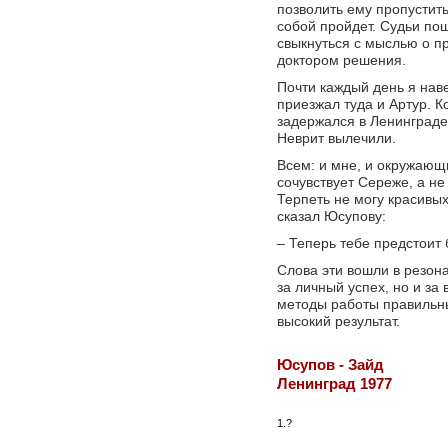
позволить ему пропустить
собой пройдет. Судьи пош
свыкнуться с мыслью о п
доктором решения.
Почти каждый день я нав
приезжал туда и Артур. К
задержался в Ленинграде
Неврит вылечили.
Всем: и мне, и окружающ
сочувствует Сереже, а не 
Терпеть не могу красивых
сказал Юсупову:
– Теперь тебе предстоит 
Слова эти вошли в резон
за личный успех, но и за
методы работы правильны
высокий результат.
Юсупов - Зайд
Ленинград 1977
1.?