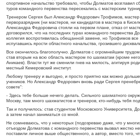
спортивное начальство требовало, чтобы Долматов возглавил 
туров командного первенства пересекались с мастерским турни
Тренером Сергея был Александр Федорович Трофимов, мастер 
перворазрядник (ни мастеров, ни кандидатов в мастера в Кисел
Александра Федоровича стояли на первом плане, отказ от маст
договорился, что на последних турах командного первенства Д
коллегия воспротивилась обещанной замене, но Трофимов все р
испугавшись ярости областного начальства, грозившего дисквал
Все окончилось благополучно. Долматов с огромнейшим трудом
став вторым на всю область мастером по шахматам (кроме него
Аникаев). Власти тут же сменили гнев на милость, агитируя род
местный Кемеровский институт.
Любому тренеру и выгодно, и просто приятно как можно дольше
учеников. Но Александр Федорович вновь ради Сергея пренебр
совете":
- Здесь тебе больше нечего делать. Сильного шахматного окруж
Москву, там много шахматистов и тренеров, кто-нибудь тебя под
Так и получилось: став студентом Московского Университета, Д
а затем начал заниматься со мной.
Не сомневаюсь, что у некоторых (подозреваю даже, что у мног
отъездом Долматова с командного первенства вызвал жестко н
поставили личное выше общественного, а автор, вместо того, чт