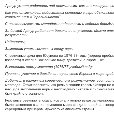
Артур умеет работать над шахматами, сам анализирует с
Как уже отмечалось, недостаток остроты в игре объясняетс
стремлением к "правильности".
С психологическими методами подготовки и ведения борьбы 
За доской Артур работает довольно напряженно. Можно от
результаты:
Цейтноты;
Заметная утомляемость к концу игры.
Спортивные цели для Юсупова на 1976-79 годы (период пребыв
возраста) я ставил, как сейчас вижу, достаточно скромные:
Выполнить норму мастера (1976/77 учебный год);
Принять участие в борьбе за первенство Европы и мира сред
Добиться в различных соревнованиях результатов, соответ
мастера.
Стоит пояснить, что речь о звании гроссмейстера не ш
нас. Для выполнения нормы необходимо сыграть в сильном меж
был крайне ограничен.
Реальные результаты оказались значительно выше запланированн
было завоевано звание чемпиона мира среди юношей, а в конц
серебряным призером мужского чемпионата страны.