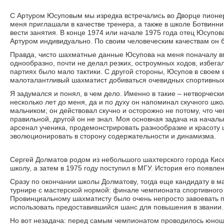
С Артуром Юсуповым мы изредка встречались во Дворце пионе
меня приглашали в качестве тренера, а также в школе Ботвинни
вести занятия. В конце 1974 или начале 1975 года отец Юсупов
Артуром индивидуально. По своим человеческим качествам он б
Правда, чисто шахматные данные Юсупова на меня поначалу вп
однообразно, почти не делал резких, остроумных ходов, избега
партиях было мало тактики. С другой стороны, Юсупов в своем
малоталантливый шахматист добиваться очевидных спортивных
Я задумался и понял, в чем дело. Именно в такие – нетворчес
несколько лет до меня, да и по духу он напоминал скучного шко
мальчиком; он действовал скучно и осторожно не потому, что че
правильной, другой он не знал. Моя основная задача на начал
арсенал ученика, продемонстрировать разнообразие и красоту 
эволюционировать в сторону содержательности и динамизма.
Сергей Долматов родом из небольшого шахтерского города Кисе
школу, а затем в 1975 году поступил в МГУ. История его появл
Сразу по окончании школы Долматову, тогда еще кандидату в ма
турнире с мастерской нормой: финале чемпионата спортивного 
Провинциальному шахматисту было очень непросто завоевать пу
использовать предоставившийся шанс для повышения в звании.
Но вот незадача: перед самым чемпионатом проводилось юнош