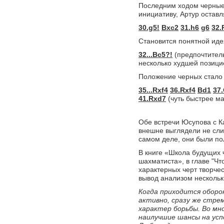
Последним ходом черные 
инициативу, Артур оставл
30.g5!
Bxc2
31.h6
g6
32.
Становится понятной иде
32...Bc5?!
(предпочтите
несколько худшей позиц
Положение черных стало
35...Rxf4
36.Rxf4
Bd1
37
41.Rxd7
(чуть быстрее м
Обе встречи Юсупова с 
внешне выглядели не сли
самом деле, они были по
В книге «Школа будущих 
шахматиста», в главе "Чт
характерных черт творче
вывод анализом нескольк
Когда приходится оборо
активно, сразу же стре
характер борьбы. Во мн
наилучшие шансы на успе