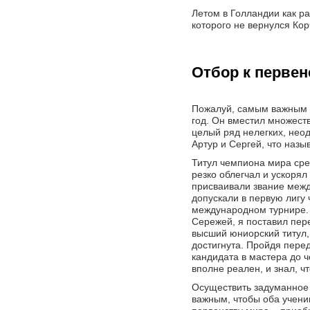
Летом в Голландии как р
которого не вернулся Кор
Отбор к первен
Пожалуй, самым важным и
год. Он вместил множест
целый ряд нелегких, нео
Артур и Сергей, что назы
Титул чемпиона мира сре
резко облегчал и ускоря
присваивали звание межд
допускали в первую лигу
международном турнире. 
Сережей, я поставил пере
высший юниорский титул,
достигнута. Пройдя перед
кандидата в мастера до 
вполне реален, и знал, чт
Осуществить задуманное у
важным, чтобы оба учени