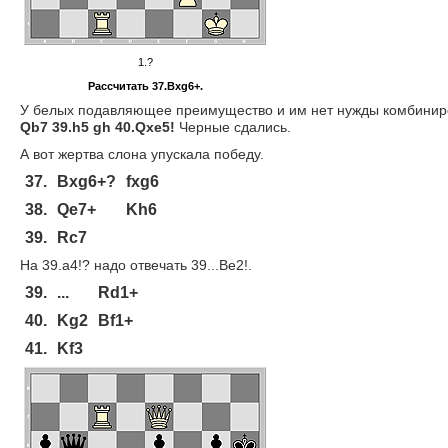
1.?
Рассчитать 37.Bxg6+.
У белых подавляющее преимущество и им нет нужды комбинир
Qb7 39.h5 gh 40.Qxe5!
Черные сдались.
А вот жертва слона упускала победу.
37.
Bxg6+?
fxg6
38.
Qe7+
Kh6
39.
Rc7
На 39.a4!? надо отвечать 39...Be2!.
39.
...
Rd1+
40.
Kg2
Bf1+
41.
Kf3