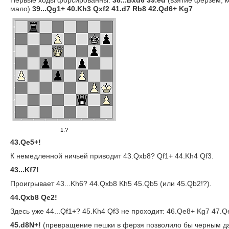
Первые ходы форсированны:
38...Bxd6 39.ed
(взятие ферзем, к
мало)
39...Qg1+ 40.Kh3 Qxf2 41.d7 Rb8 42.Qd6+ Kg7
1.?
43.Qe5+!
К немедленной ничьей приводит 43.Qxb8? Qf1+ 44.Kh4 Qf3.
43...Kf7!
Проигрывает 43...Kh6? 44.Qxb8 Kh5 45.Qb5 (или 45.Qb2!?).
44.Qxb8 Qe2!
Здесь уже 44...Qf1+? 45.Kh4 Qf3 не проходит: 46.Qe8+ Kg7 47.Q
45.d8N+!
(превращение пешки в ферзя позволило бы черным д