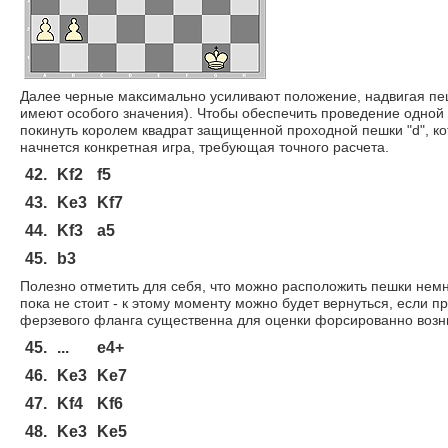
Далее черные максимально усиливают положение, надвигая пеш
имеют особого значения). Чтобы обеспечить проведение одной 
покинуть королем квадрат защищенной проходной пешки "d", ко
начнется конкретная игра, требующая точного расчета.
42.
Kf2
f5
43.
Ke3
Kf7
44.
Kf3
a5
45.
b3
Полезно отметить для себя, что можно расположить пешки немно
пока не стоит - к этому моменту можно будет вернуться, если п
ферзевого фланга существенна для оценки форсированно воз
45.
...
e4+
46.
Ke3
Ke7
47.
Kf4
Kf6
48.
Ke3
Ke5