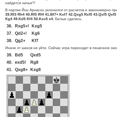
найдется ничья?!
В партии Йон Арнасон уклонился от расчетов и закономерно пр
39.Rf3 Rh4 40.Rf5 Rf4 41.Bf7+ Kxf7 42.Qxg5 Rxf5 43.Qxf5 Qxf5
Kg4 49.Kd5 Kf4 50.Kxc5 e4.
Белые сдались.
36.
Rxg5+!
Kxg5
37.
Qd2+!
Kg6
38.
Qg2+
Kf7
Иначе от шахов не уйти. Сейчас игра переходит в пешечное око
39.
Bd5
Qxd5
40.
exd5!
Rg8
41.
Qxg8+
Kxg8