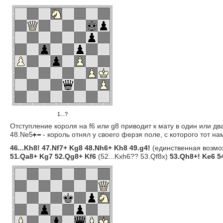
1...?
Отступление короля на f6 или g8 приводит к мату в один или дв
48.Ne5
- король отнял у своего ферзя поле, с которого тот н
46...Kh8! 47.Nf7+ Kg8 48.Nh6+ Kh8 49.g4!
(единственная возмо
51.Qa8+ Kg7 52.Qg8+ Kf6
(52...Kxh6?? 53.Qf8x)
53.Qh8+! Ke6 5