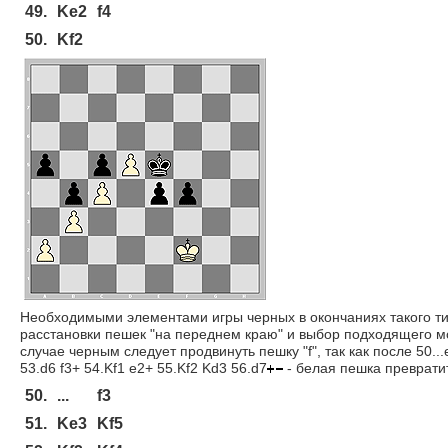
49.
Ke2
f4
50.
Kf2
Необходимыми элементами игры черных в окончаниях такого т
расстановки пешек "на переднем краю" и выбор подходящего м
случае черным следует продвинуть пешку "f", так как после 50...
53.d6 f3+ 54.Kf1 e2+ 55.Kf2 Kd3 56.d7
- белая пешка преврати
50.
...
f3
51.
Ke3
Kf5