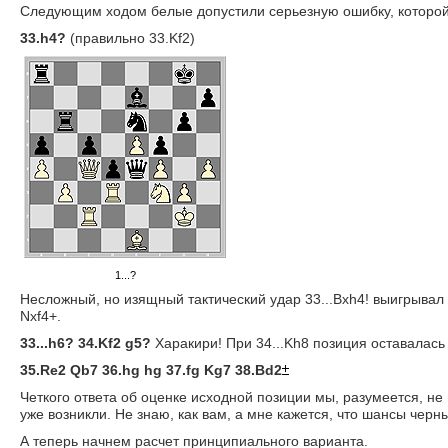
Следующим ходом белые допустили серьезную ошибку, которой 
33.h4?
(правильно 33.Kf2)
1...?
Несложный, но изящный тактический удар 33...Bxh4! выигрывал 
Nxf4+.
33...h6? 34.Kf2 g5?
Харакири! При 34...Kh8 позиция оставалась
35.Re2 Qb7 36.hg hg 37.fg Kg7 38.Bd2
Четкого ответа об оценке исходной позиции мы, разумеется, н
уже возникли. Не знаю, как вам, а мне кажется, что шансы черн
А теперь начнем расчет принципиального варианта.