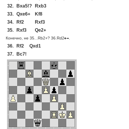
32.
Bxa5!?
Rxb3
33.
Qxe6+
Kf8
34.
Rf2
Rxf3
35.
Rxf3
Qe2+
Конечно, не 35...Rb2+? 36.Rd2
.
36.
Rf2
Qxd1
37.
Bc7!