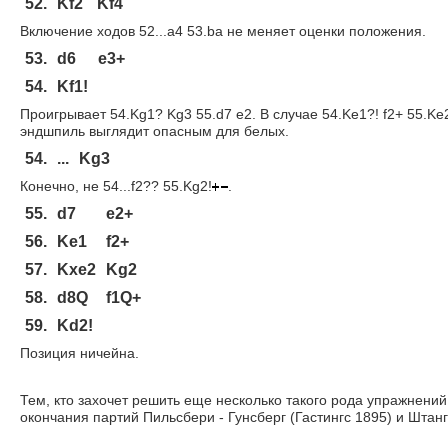
52.
Kf2
Kf4
Включение ходов 52...a4 53.ba не меняет оценки положения.
53.
d6
e3+
54.
Kf1!
Проигрывает 54.Kg1? Kg3 55.d7 e2. В случае 54.Ke1?! f2+ 55.K
эндшпиль выглядит опасным для белых.
54.
...
Kg3
Конечно, не 54...f2?? 55.Kg2!
.
55.
d7
e2+
56.
Ke1
f2+
57.
Kxe2
Kg2
58.
d8Q
f1Q+
59.
Kd2!
Позиция ничейна.
Тем, кто захочет решить еще несколько такого рода упражнени
окончания партий Пильсбери - Гунсберг (Гастингс 1895) и Штан