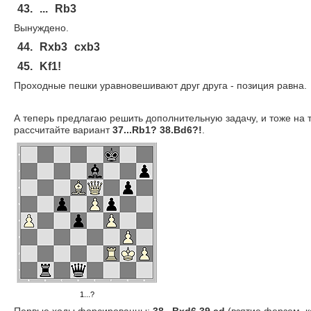
43.
...
Rb3
Вынуждено.
44.
Rxb3
cxb3
45.
Kf1!
Проходные пешки уравновешивают друг друга - позиция равна.
А теперь предлагаю решить дополнительную задачу, и тоже на те
рассчитайте вариант
37...Rb1? 38.Bd6?!
.
1...?