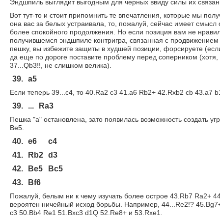
Эндшпиль выглядит выгодным для черных ввиду силы их связа
Вот тут-то и стоит припомнить те впечатления, которые мы по
она вас за белых устраивала, то, пожалуй, сейчас имеет смысл 
более спокойного продолжения. Но если позиция вам не нравила
получившемся эндшпиле контригра, связанная с продвижением п
пешку, вы избежите защиты в худшей позиции, форсируете (если
да еще по дороге поставите проблему перед соперником (хотя, 
37...Qb3!!, не слишком велика).
39.
a5
Если теперь 39...c4, то 40.Ra2 c3 41.a6 Rb2+ 42.Rxb2 cb 43.a7 
39.
...
Ra3
Пешка "a" остановлена, зато появилась возможность создать уг
Be5.
40.
e6
c4
41.
Rb2
d3
42.
Be5
Bc5
43.
Bf6
Пожалуй, белым ни к чему изучать более острое 43.Rb7 Ra2+ 44.
вероятен ничейный исход борьбы. Например, 44...Re2!? 45.Bg7+
c3 50.Bb4 Re1 51.Bxc3 d1Q 52.Re8+ и 53.Rxe1.