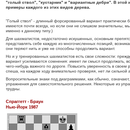
"голый ствол", "кустарник" и "вариантные дебри". В это
примеры каждого из этих видов дерева.
"Голый ствол" - длинный форсированный вариант практически б
имеются почти всегда, но если они не слишком значительны, м
именно к данному типу.)
Для шахматистов, недостаточно искушенных, основным препятс
представлять себе каждую из многочисленных позиций, возник
они теряют нить и уже не способны продолжить вариант.
Но и у тренированных шахматистов есть свои сложности: прежде
вариант усиливаются сомнения: имеет ли смысл продолжать, вс
чего-нибудь важного по дороге. Повысить уверенность в своем 
спеша, на каждом ходу внимательно проверяя, нет ли сильной а
Вопросительные знаки под диаграммами, как обычно, означают,
упражнения для самостоятельного решения. Некоторые из упраж
трудны.
Спраггетт - Браун
Нью-Йорк 1987