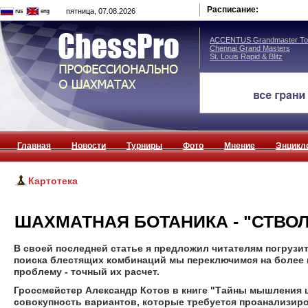
Расписание:
пятница, 07.08.2026
ACCENTUS Grandmaster Tou
Chennai Grand Masters
St. Louis Rapid & Blitz
Главная
Новости
Турниры
Фото
Мнение
Энцикл
Картотека
ШАХМАТНАЯ БОТАНИКА - "СТВОЛ
В своей последней статье я предложил читателям погрузит
поиска блестящих комбинаций мы переключимся на более п
проблему - точный их расчет.
Гроссмейстер Александр Котов в книге "Тайны мышления ш
совокупность вариантов, которые требуется проанализиро