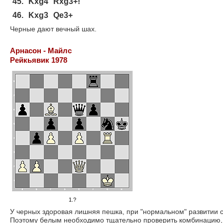
45.
Kxg4
Rxg3+!
46.
Kxg3
Qe3+
Черные дают вечный шах.
Арнасон - Майлс
Рейкьявик 1978
1.?
У черных здоровая лишняя пешка, при "нормальном" развитии с
Поэтому белым необходимо тщательно проверить комбинацию, 