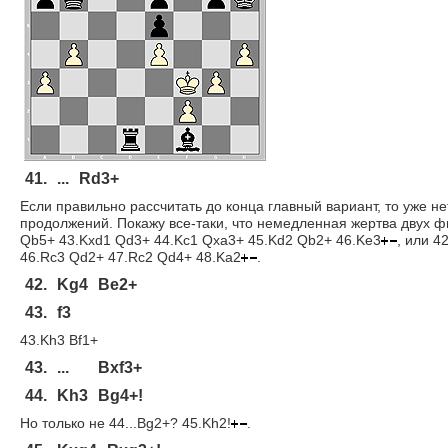
41.
...
Rd3+
Если правильно рассчитать до конца главный вариант, то уже н
продолжений. Покажу все-таки, что немедленная жертва двух фи
Qb5+ 43.Kxd1 Qd3+ 44.Kc1 Qxa3+ 45.Kd2 Qb2+ 46.Ke3
, или 4
46.Rc3 Qd2+ 47.Rc2 Qd4+ 48.Ka2
.
42.
Kg4
Be2+
43.
f3
43.Kh3 Bf1+
43.
...
Bxf3+
44.
Kh3
Bg4+!
Но только не 44...Bg2+? 45.Kh2!
.