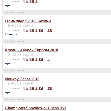
[2]
[3]
[4]
Страницы: [1]
арт.
тема открыта всем
Олимпиада 2018. Батуми
28.08.2018 | 11:38:16
[2]
[3]
[4]
[5]
[43]
Страницы: [1]
...
Hromov
тема открыта всем
Клубный Кубок Европы 2018
08.10.2018 | 23:03:13
[2]
[3]
[4]
[5]
[6]
Страницы: [1]
...
арт.
тема открыта всем
Norway Chess 2018
14.05.2018 | 14:40:55
[2]
[3]
[4]
[5]
[19]
Страницы: [1]
...
арт.
тема открыта всем
Champions Showdown: Chess 960