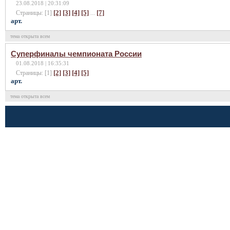
23.08.2018 | 20:31:09
[2]
[3]
[4]
[5]
[7]
Страницы: [1]
...
арт.
тема открыта всем
Суперфиналы чемпионата России
01.08.2018 | 16:35:31
[2]
[3]
[4]
[5]
Страницы: [1]
арт.
тема открыта всем