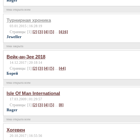
Roger
тема открыта всем
Турнирная хроника
03.01.2015 | 16:28:19
[2]
[3]
[4]
[5]
[416]
Страницы: [1]
...
Jeweller
тема закрыта
Вейк-ан-Зее 2018
14.12.2017 | 20:18:14
[2]
[3]
[4]
[5]
[44]
Страницы: [1]
...
Борей
тема открыта всем
Isle Of Man International
17.03.2009 | 01:29:57
[2]
[3]
[4]
[5]
[8]
Страницы: [1]
...
Roger
тема открыта всем
Хогевен
20.10.2017 | 16:55:56