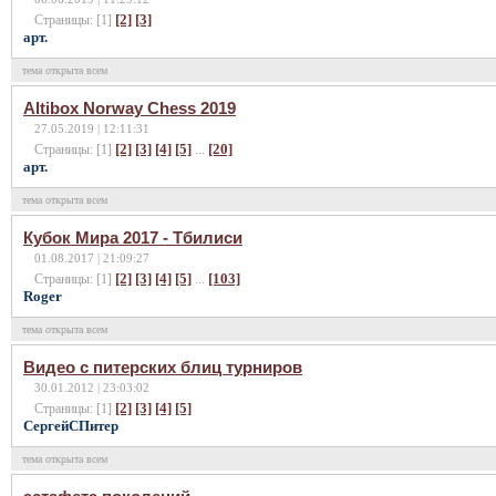
[2]
[3]
Страницы: [1]
арт.
тема открыта всем
Altibox Norway Chess 2019
27.05.2019 | 12:11:31
[2]
[3]
[4]
[5]
[20]
Страницы: [1]
...
арт.
тема открыта всем
Кубок Мира 2017 - Тбилиси
01.08.2017 | 21:09:27
[2]
[3]
[4]
[5]
[103]
Страницы: [1]
...
Roger
тема открыта всем
Видео с питерских блиц турниров
30.01.2012 | 23:03:02
[2]
[3]
[4]
[5]
Страницы: [1]
СергейСПитер
тема открыта всем