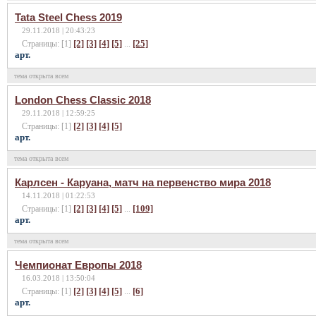
Tata Steel Chess 2019
29.11.2018 | 20:43:23
[2]
[3]
[4]
[5]
[25]
Страницы: [1]
...
арт.
тема открыта всем
London Chess Classic 2018
29.11.2018 | 12:59:25
[2]
[3]
[4]
[5]
Страницы: [1]
арт.
тема открыта всем
Карлсен - Каруана, матч на первенство мира 2018
14.11.2018 | 01:22:53
[2]
[3]
[4]
[5]
[109]
Страницы: [1]
...
арт.
тема открыта всем
Чемпионат Европы 2018
16.03.2018 | 13:50:04
[2]
[3]
[4]
[5]
[6]
Страницы: [1]
...
арт.