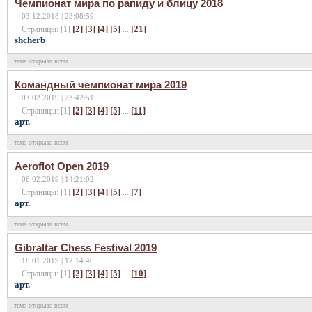
Чемпионат мира по рапиду и блицу 2018
03.12.2018 | 23:08:59
[2]
[3]
[4]
[5]
[21]
Страницы: [1]
...
shcherb
тема открыта всем
Командный чемпионат мира 2019
03.02.2019 | 23:42:51
[2]
[3]
[4]
[5]
[11]
Страницы: [1]
...
арт.
тема открыта всем
Aeroflot Open 2019
06.02.2019 | 14:21:02
[2]
[3]
[4]
[5]
[7]
Страницы: [1]
...
арт.
тема открыта всем
Gibraltar Chess Festival 2019
18.01.2019 | 12:14:40
[2]
[3]
[4]
[5]
[10]
Страницы: [1]
...
арт.
тема открыта всем