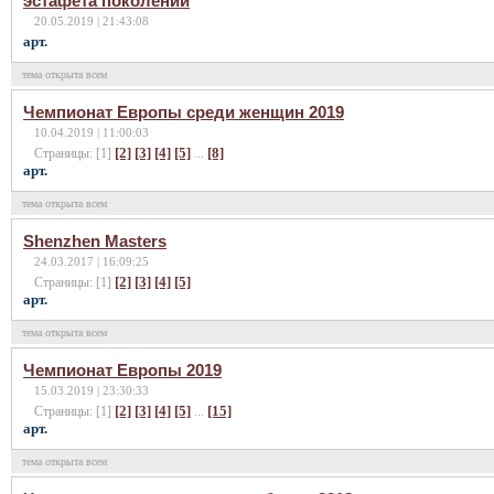
эстафета поколений
20.05.2019 | 21:43:08
арт.
тема открыта всем
Чемпионат Европы среди женщин 2019
10.04.2019 | 11:00:03
[2]
[3]
[4]
[5]
[8]
Страницы: [1]
...
арт.
тема открыта всем
Shenzhen Masters
24.03.2017 | 16:09:25
[2]
[3]
[4]
[5]
Страницы: [1]
арт.
тема открыта всем
Чемпионат Европы 2019
15.03.2019 | 23:30:33
[2]
[3]
[4]
[5]
[15]
Страницы: [1]
...
арт.
тема открыта всем