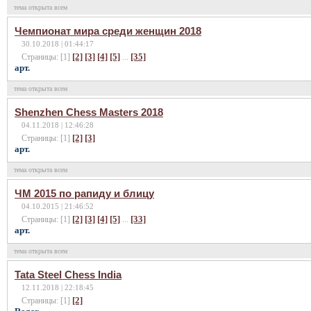
тема открыта всем
Чемпионат мира среди женщин 2018
30.10.2018 | 01:44:17
[2]
[3]
[4]
[5]
[35]
Страницы: [1]
...
арт.
тема открыта всем
Shenzhen Chess Masters 2018
04.11.2018 | 12:46:28
[2]
[3]
Страницы: [1]
арт.
тема открыта всем
ЧМ 2015 по рапиду и блицу
04.10.2015 | 21:46:52
[2]
[3]
[4]
[5]
[33]
Страницы: [1]
...
арт.
тема открыта всем
Tata Steel Chess India
12.11.2018 | 22:18:45
[2]
Страницы: [1]