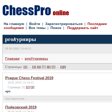
На главную
|
Войти
|
Зарегистрироваться
|
Последние
сообщения
|
Все темы
|
Поиск
|
Поддержать сайт
pro
//
турниры
08.06.2006 | 14:44:15
-
Главная
pro//турниры
Страницы:
...
[5]
...
[1]
[3]
[4]
[6]
[7]
[20]
Prague Chess Festival 2019
28.02.2019 | 21:24:15
[2]
[3]
Страницы: [1]
арт.
тема открыта всем
Пойковский 2019
06.06.2019 | 11:29:12