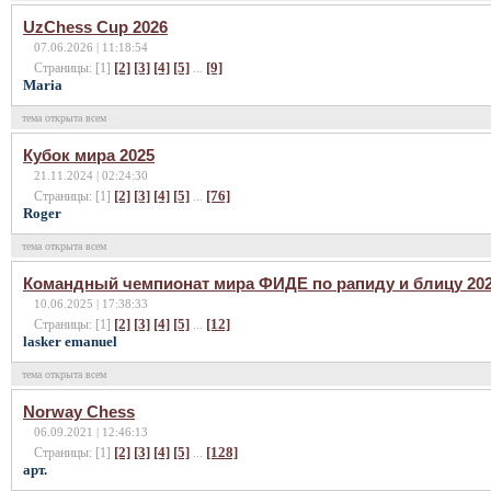
UzChess Cup 2026
07.06.2026 | 11:18:54
[2]
[3]
[4]
[5]
[9]
Страницы: [1]
...
Maria
тема открыта всем
Кубок мира 2025
21.11.2024 | 02:24:30
[2]
[3]
[4]
[5]
[76]
Страницы: [1]
...
Roger
тема открыта всем
Командный чемпионат мира ФИДЕ по рапиду и блицу 20
10.06.2025 | 17:38:33
[2]
[3]
[4]
[5]
[12]
Страницы: [1]
...
lasker emanuel
тема открыта всем
Norway Chess
06.09.2021 | 12:46:13
[2]
[3]
[4]
[5]
[128]
Страницы: [1]
...
арт.