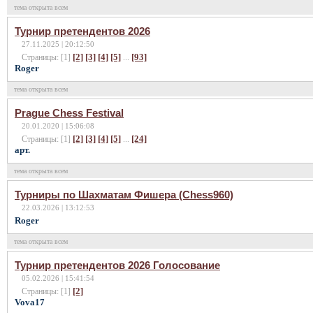
тема открыта всем
Турнир претендентов 2026
27.11.2025 | 20:12:50
[2]
[3]
[4]
[5]
[93]
Страницы: [1]
...
Roger
тема открыта всем
Prague Chess Festival
20.01.2020 | 15:06:08
[2]
[3]
[4]
[5]
[24]
Страницы: [1]
...
арт.
тема открыта всем
Турниры по Шахматам Фишера (Chess960)
22.03.2026 | 13:12:53
Roger
тема открыта всем
Турнир претендентов 2026 Голосование
05.02.2026 | 15:41:54
[2]
Страницы: [1]
Vova17