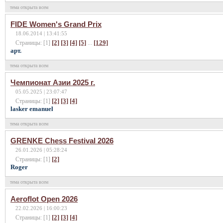
тема открыта всем
FIDE Women's Grand Prix
18.06.2014 | 13:41:55
[2]
[3]
[4]
[5]
[129]
Страницы: [1]
...
арт.
тема открыта всем
Чемпионат Азии 2025 г.
05.05.2025 | 23:07:47
[2]
[3]
[4]
Страницы: [1]
lasker emanuel
тема открыта всем
GRENKE Chess Festival 2026
26.01.2026 | 05:28:24
[2]
Страницы: [1]
Roger
тема открыта всем
Aeroflot Open 2026
22.02.2026 | 16:00:23
[2]
[3]
[4]
Страницы: [1]