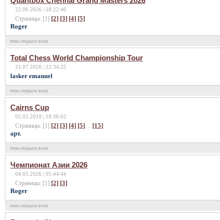
Quantbox Chennai Grand Masters 2026
22.06.2026 | 18:22:40
[2]
[3]
[4]
[5]
Страницы: [1]
Roger
тема открыта всем
Total Chess World Championship Tour
21.07.2026 | 12:34:25
lasker emanuel
тема открыта всем
Cairns Cup
05.02.2019 | 18:36:02
[2]
[3]
[4]
[5]
[15]
Страницы: [1]
...
арт.
тема открыта всем
Чемпионат Азии 2026
04.05.2026 | 05:44:44
[2]
[3]
Страницы: [1]
Roger
тема открыта всем