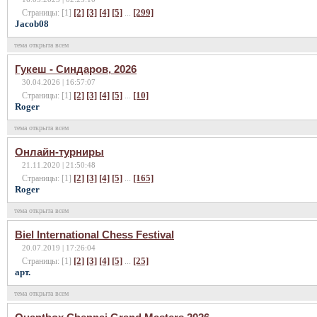
[2]
[3]
[4]
[5]
[299]
Страницы: [1]
...
Jacob08
тема открыта всем
Гукеш - Синдаров, 2026
30.04.2026 | 16:57:07
[2]
[3]
[4]
[5]
[10]
Страницы: [1]
...
Roger
тема открыта всем
Онлайн-турниры
21.11.2020 | 21:50:48
[2]
[3]
[4]
[5]
[165]
Страницы: [1]
...
Roger
тема открыта всем
Biel International Chess Festival
20.07.2019 | 17:26:04
[2]
[3]
[4]
[5]
[25]
Страницы: [1]
...
арт.
тема открыта всем