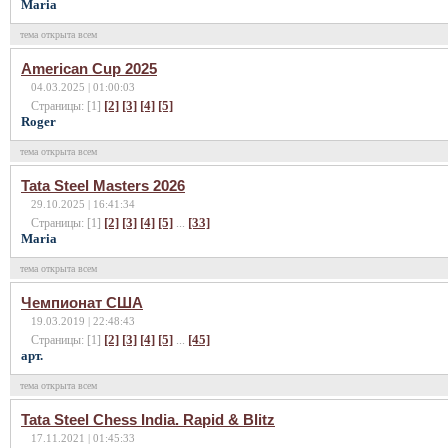
Maria
тема открыта всем
American Cup 2025
04.03.2025 | 01:00:03
[2]
[3]
[4]
[5]
Страницы: [1]
Roger
тема открыта всем
Tata Steel Masters 2026
29.10.2025 | 16:41:34
[2]
[3]
[4]
[5]
[33]
Страницы: [1]
...
Maria
тема открыта всем
Чемпионат США
19.03.2019 | 22:48:43
[2]
[3]
[4]
[5]
[45]
Страницы: [1]
...
арт.
тема открыта всем
Tata Steel Chess India. Rapid & Blitz
17.11.2021 | 01:45:33