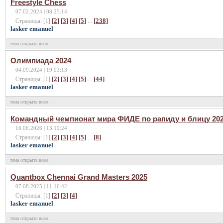
Freestyle Chess
07.02.2024 | 08:25:14
[2]
[3]
[4]
[5]
[238]
Страницы: [1]
...
lasker emanuel
тема открыта всем
Олимпиада 2024
04.09.2024 | 19:03:13
[2]
[3]
[4]
[5]
[44]
Страницы: [1]
...
lasker emanuel
тема открыта всем
Командный чемпионат мира ФИДЕ по рапиду и блицу 202
16.06.2026 | 13:19:24
[2]
[3]
[4]
[5]
[8]
Страницы: [1]
...
lasker emanuel
тема открыта всем
Quantbox Chennai Grand Masters 2025
07.08.2025 | 11:16:42
[2]
[3]
[4]
Страницы: [1]
lasker emanuel
тема открыта всем