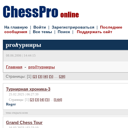
На главную
|
Войти
|
Зарегистрироваться
|
Последние
сообщения
|
Все темы
|
Поиск
|
Поддержать сайт
pro
//
турниры
08.06.2006 | 14:44:15
-
Главная
pro//турниры
Страницы: [1]
...
[2]
[3]
[4]
[5]
[20]
Турнирная хроника-3
25.02.2025 | 06:27:39
[2]
[3]
[4]
[5]
[144]
Страницы: [1]
...
Roger
тема открыта всем
Grand Chess Tour
16.03.2023 | 02:23:10