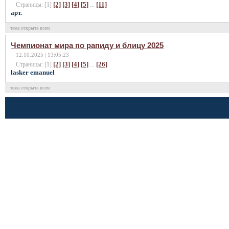
[2]
[3]
[4]
[5]
[11]
Страницы: [1]
...
арт.
тема открыта всем
Чемпионат мира по рапиду и блицу 2025
12.10.2025 | 13:05:23
[2]
[3]
[4]
[5]
[26]
Страницы: [1]
...
lasker emanuel
тема открыта всем