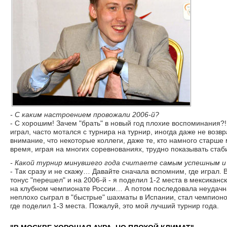
- С каким настроением провожали 2006-й?
- С хорошим! Зачем "брать" в новый год плохие воспоминания?!
играл, часто мотался с турнира на турнир, иногда даже не во
внимание, что некоторые коллеги, даже те, кто намного старше
время, играя на многих соревнованиях, трудно показывать стаб
- Какой турнир минувшего года считаете самым успешным и
- Так сразу и не скажу… Давайте сначала вспомним, где играл
тонус "перешел" и на 2006-й - я поделил 1-2 места в мексиканс
на клубном чемпионате России… А потом последовала неудачная
неплохо сыграл в "быстрые" шахматы в Испании, стал чемпионо
где поделил 1-3 места. Пожалуй, это мой лучший турнир года.