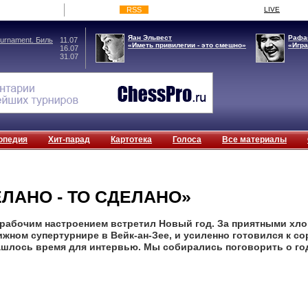
RSS
LIVE
Яан Эльвест
Рафа
rnament. Биль
11.07
«Иметь привилегии - это смешно»
«Игра
16.07
31.07
опедия
Хит-парад
Картотека
Голоса
Все материалы
ЛАНО - ТО СДЕЛАНО»
-рабочим настроением встретил Новый год. За приятными хло
ижном супертурнире в Вейк-ан-Зее, и усиленно готовился к с
нашлось время для интервью. Мы собирались поговорить о го