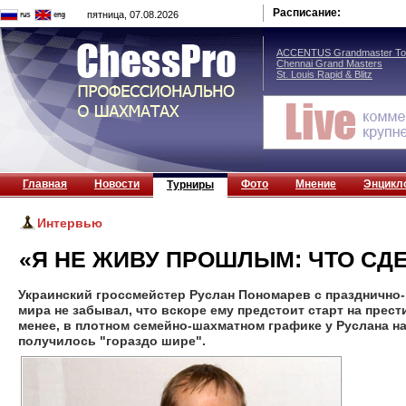
Расписание:
пятница, 07.08.2026
ACCENTUS Grandmaster Tou
Chennai Grand Masters
St. Louis Rapid & Blitz
Главная
Новости
Фото
Мнение
Энцикл
Турниры
Интервью
«Я НЕ ЖИВУ ПРОШЛЫМ: ЧТО СДЕ
Украинский гроссмейстер Руслан Пономарев с празднично
мира не забывал, что вскоре ему предстоит старт на прест
менее, в плотном семейно-шахматном графике у Руслана 
получилось "гораздо шире".