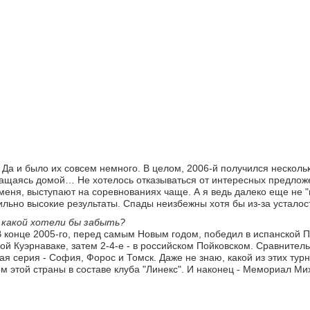
 Да и было их совсем немного. В целом, 2006-й получился нескол
звращаясь домой… Не хотелось отказываться от интересных предлож
 меня, выступают на соревнованиях чаще. А я ведь далеко еще не "
ильно высокие результаты. Спады неизбежны хотя бы из-за усталос
 какой хотели бы забыть?
. В конце 2005-го, перед самым Новым годом, победил в испанской
кой Куэрнаваке, затем 2-4-е - в российском Пойковском. Сравнител
 серия - София, Форос и Томск. Даже не знаю, какой из этих тур
м этой страны в составе клуба "Линекс". И наконец - Мемориал Ми