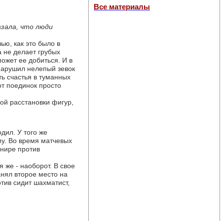
Все материалы
азала, что люди
ью, как это было в
а не делает грубых
может ее добиться. И в
 нарушил нелепый зевок
ть счастья в туманных
от поединок просто
ной расстановки фигур,
дил. У того же
у. Во время матчевых
рнире против
 же - наоборот. В свое
анял второе место на
тив сидит шахматист,