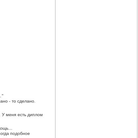
…"
ано - то сделано.
. У меня есть диплом
омощь…
ногда подобное