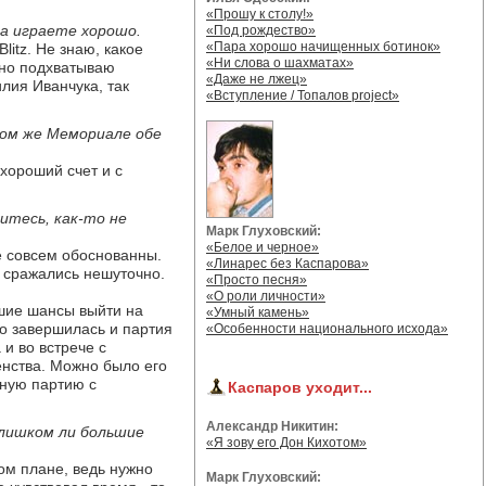
«Прошу к столу!»
да играете хорошо.
«Под рождество»
«Пара хорошо начищенных ботинок»
itz. Не знаю, какое
«Ни слова о шахматах»
нно подхватываю
«Даже не лжец»
лия Иванчука, так
«Вступление / Топалов project»
ом же Мемориале обе
 хороший счет и с
итесь, как-то не
Марк Глуховский:
«Белое и черное»
не совсем обоснованны.
«Линарес без Каспарова»
 сражались нешуточно.
«Просто песня»
«О роли личности»
ошие шансы выйти на
«Умный камень»
ро завершилась и партия
«Особенности национального исхода»
и во встрече с
нства. Можно было его
жную партию с
Каспаров уходит...
Александр Никитин:
 слишком ли большие
«Я зову его Дон Кихотом»
ом плане, ведь нужно
Марк Глуховский: