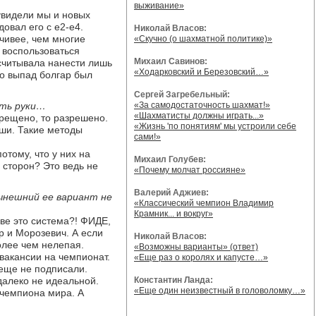
выживание»
 увидели мы и новых
овал его с е2-е4.
Николай Власов:
чивее, чем многие
«Скучно (о шахматной политике)»
 воспользоваться
Михаил Савинов:
считывала нанести лишь
«Ходарковский и Березовский…»
то выпад болгар был
Сергей Загребельный:
ыть руки…
«За самодостаточность шахмат!»
«Шахматисты должны играть...»
апрещено, то разрешено.
«Жизнь 'по понятиям' мы устроили себе
оши. Такие методы
сами!»
тому, что у них на
Михаил Голубев:
 сторон? Это ведь не
«Почему молчат россияне»
Валерий Аджиев:
ынешний ее вариант не
«Классический чемпион Владимир
Крамник... и вокруг»
зве это система?! ФИДЕ,
р и Морозевич. А если
Николай Власов:
олее чем нелепая.
«Возможны варианты» (ответ)
 вакансии на чемпионат.
«Еще раз о королях и капусте…»
 еще не подписали.
далеко не идеальной.
Константин Ланда:
«Еще один неизвестный в головоломку…»
 чемпиона мира. А