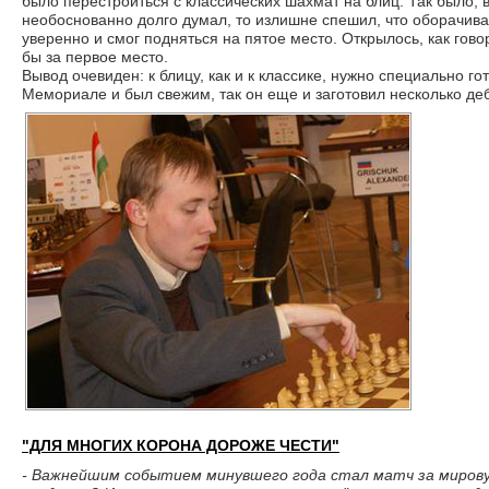
было перестроиться с классических шахмат на блиц. Так было, в
необоснованно долго думал, то излишне спешил, что оборачива
уверенно и смог подняться на пятое место. Открылось, как гово
бы за первое место.
Вывод очевиден: к блицу, как и к классике, нужно специально го
Мемориале и был свежим, так он еще и заготовил несколько де
"ДЛЯ МНОГИХ КОРОНА ДОРОЖЕ ЧЕСТИ"
- Важнейшим событием минувшего года стал матч за мирову