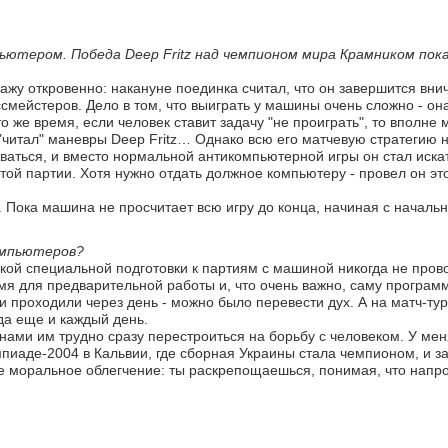
мпьютером. Победа Deep Fritz над чемпионом мира Крамником пок
кажу откровенно: накануне поединка считал, что он завершится внич
смейстеров. Дело в том, что выиграть у машины очень сложно - он
о же время, если человек ставит задачу "не проиграть", то вполне 
 "читал" маневры Deep Fritz… Однако всю его матчевую стратегию
ваться, и вместо нормальной антикомпьютерной игры он стал иска
той партии. Хотя нужно отдать должное компьютеру - провел он эт
о. Пока машина не просчитает всю игру до конца, начиная с началь
омпьютеров?
какой специальной подготовки к партиям с машиной никогда не прово
я для предварительной работы и, что очень важно, саму программ
и проходили через день - можно было перевести дух. А на матч-ту
да еще и каждый день.
нами им трудно сразу перестроиться на борьбу с человеком. У меня
пиаде-2004 в Кальвии, где сборная Украины стала чемпионом, и з
е моральное облегчение: ты раскрепощаешься, понимая, что напро