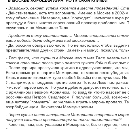
"В МОСКВЕ ХОРОШАЯ АУРА, НО ПЛОХОЙ КЛИМАТ"
- Возможно, секрет успеха кроется в месте проведения? Ст
- Действительно, есть что вспомнить. Именно в Москве в 2002-м
тому объяснение. Наверное, мне "подходит" шахматная аура ро
простуду и большинство соревнований провожу приболевшим. Т
случилось и на Мемориале Таля.
- Продолжая тему статистики… Многие специалисты отмеча
ваши победы были одержаны над москвичами…
- Да, россиян обыгрываю часто. Но не настолько, чтобы выделит
представителями других стран. Заметный минус, пожалуй, тол
- Тот факт, что турнир в Москве носил имя Таля, наверняка
совсем правильно посвящать памяти яркого бойца быстрые п
- После турнира прозвучала критика в адрес участников, что м
Если просмотреть партии Мемориала, то можно легко убедиться
Лишь в заключительном туре особой борьбы не получилось. Но
Я, например, в поединке против венгра Петера Леко настраива
"чистое" первое место. Но уже в дебюте допустил неточность, 
с армянином Левоном Ароняном. Но вряд ли кто-то назовет ее с
россиянином Петром Свидлером. Я получил большой, возможно
еще чуточку "помучить", но желание играть напрочь пропало. 
азербайджанцем Шахрияром Мамедьяровым.
- Через сутки после завершения Мемориала стартовал марафон
нагрузки взвалили организаторы на плечи шахматистов?
- Конечно, нам, выступавшим в Мемориале, было труднее, чем д