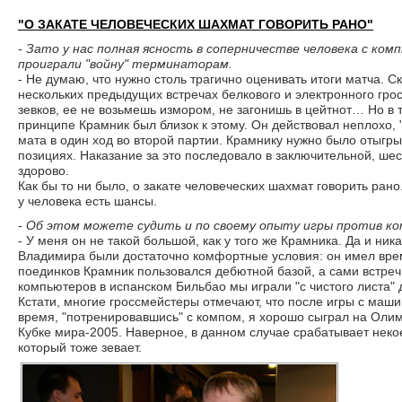
"О ЗАКАТЕ ЧЕЛОВЕЧЕСКИХ ШАХМАТ ГОВОРИТЬ РАНО"
- Зато у нас полная ясность в соперничестве человека с ко
проиграли "войну" терминаторам.
- Не думаю, что нужно столь трагично оценивать итоги матча. С
нескольких предыдущих встречах белкового и электронного грос
зевков, ее не возьмешь измором, не загонишь в цейтнот… Но в т
принципе Крамник был близок к этому. Он действовал неплохо,
мата в один ход во второй партии. Крамнику нужно было отыгры
позициях. Наказание за это последовало в заключительной, шес
здорово.
Как бы то ни было, о закате человеческих шахмат говорить ран
у человека есть шансы.
- Об этом можете судить и по своему опыту игры против к
- У меня он не такой большой, как у того же Крамника. Да и ни
Владимира были достаточно комфортные условия: он имел врем
поединков Крамник пользовался дебютной базой, а сами встреч
компьютеров в испанском Бильбао мы играли "с чистого листа" 
Кстати, многие гроссмейстеры отмечают, что после игры с маши
время, "потренировавшись" с компом, я хорошо сыграл на Олим
Кубке мира-2005. Наверное, в данном случае срабатывает неко
который тоже зевает.