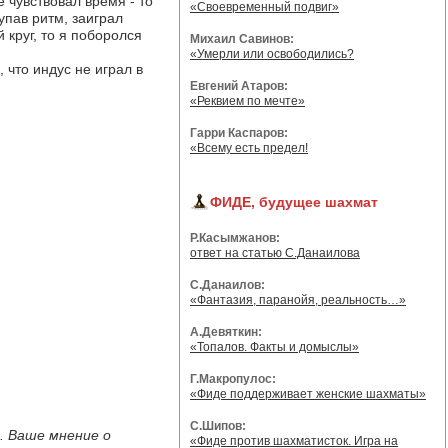
 чувствовал время - то
«Своевременный подвиг»
пав ритм, заиграл
 круг, то я поборолся
Михаил Савинов:
«Умерли или освободились?
 что индус не играл в
Евгений Атаров:
«Реквием по мечте»
Гарри Каспаров:
«Всему есть предел!
ФИДЕ, будущее шахмат
Р.Касымжанов:
ответ на статью С.Данаилова
С.Данаилов:
«Фантазия, паранойя, реальность…»
А.Девяткин:
«Топалов. Факты и домыслы»
Г.Макропулос:
«Фиде поддерживает женские шахматы»
С.Шипов:
. Ваше мнение о
«Фиде против шахматисток. Игра на