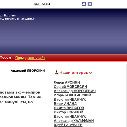
КОНТАКТЫ
эл Ваганян
ть, творить и находить!»
Форум
Поддержать сайт
Анатолий ЯВОРСКИЙ
Наши интервью
Левон АРОНЯН
Сергей МОВСЕСЯН
Александр МОРОЗЕВИЧ
потами экс-чемпион
Игорь БОЛОТИНСКИЙ
оревнованиям. Тем не
Василий ИВАНЧУК
де минувшем, но
Виши АНАНД
Никита ВИТЮГОВ
Виктор КОРЧНОЙ
Василий ИВАНЧУК
Александр ХАЛИФМАН
Юрий РАЗУВАЕВ