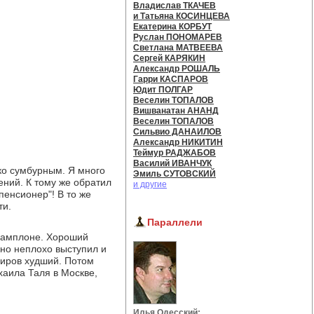
Владислав ТКАЧЕВ
и Татьяна КОСИНЦЕВА
Екатерина КОРБУТ
Руслан ПОНОМАРЕВ
Светлана МАТВЕЕВА
Сергей КАРЯКИН
Александр РОШАЛЬ
Гарри КАСПАРОВ
Юдит ПОЛГАР
Веселин ТОПАЛОВ
Вишванатан АНАНД
Веселин ТОПАЛОВ
Сильвио ДАНАИЛОВ
Александр НИКИТИН
Теймур РАДЖАБОВ
Василий ИВАНЧУК
ько сумбурным. Я много
Эмиль СУТОВСКИЙ
ений. К тому же обратил
и другие
пенсионер"! В то же
ти.
Параллели
 Памплоне. Хороший
ьно неплохо выступил и
ниров худший. Потом
хаила Таля в Москве,
Илья Одесский: