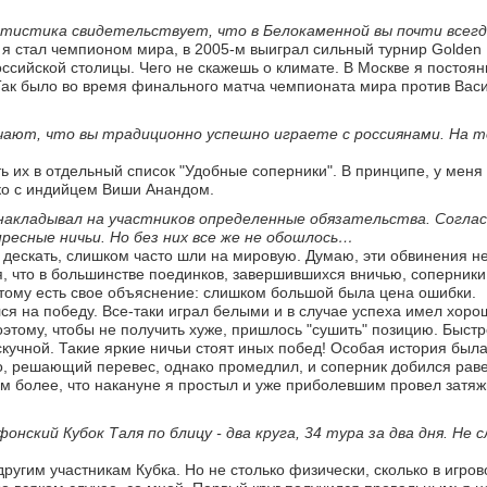
атистика свидетельствует, что в Белокаменной вы почти всег
 я стал чемпионом мира, в 2005-м выиграл сильный турнир Golden Bl
ссийской столицы. Чего не скажешь о климате. В Москве я постоя
ак было во время финального матча чемпионата мира против Васи
ют, что вы традиционно успешно играете с россиянами. На т
ь их в отдельный список "Удобные соперники". В принципе, у меня
ько с индийцем Виши Анандом.
 накладывал на участников определенные обязательства. Соглас
ресные ничьи. Но без них все же не обошлось…
ы, дескать, слишком часто шли на мировую. Думаю, эти обвинения 
, что в большинстве поединков, завершившихся вничью, соперники
 тому есть свое объяснение: слишком большой была цена ошибки.
лся на победу. Все-таки играл белыми и в случае успеха имел хор
поэтому, чтобы не получить хуже, пришлось "сушить" позицию. Быст
кучной. Такие яркие ничьи стоят иных побед! Особая история была 
, решающий перевес, однако промедлил, и соперник добился раве
Тем более, что накануне я простыл и уже приболевшим провел затя
ский Кубок Таля по блицу - два круга, 34 тура за два дня. Не
ругим участникам Кубка. Но не столько физически, сколько в игров