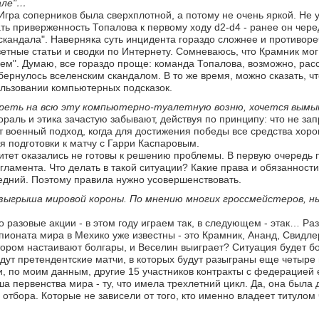
дале"…
 Игра соперников была сверхплотной, а потому не очень яркой. Не
ь приверженность Топалова к первому ходу d2-d4 - ранее он черед
скандала". Наверняка суть инцидента гораздо сложнее и противоре
етные статьи и сводки по Интернету. Сомневаюсь, что Крамник мог
ем". Думаю, все гораздо проще: команда Топалова, возможно, рас
обернулось вселенским скандалом. В то же время, можно сказать, ч
ользовании компьютерных подсказок.
мотреть на всю эту компьютерно-туалетную возню, хочется вым
 мораль и этика зачастую забывают, действуя по принципу: что не з
ет военный подход, когда для достижения победы все средства хор
я подготовки к матчу с Гарри Каспаровым.
ет оказались не готовы к решению проблемы. В первую очередь по
егламента. Что делать в такой ситуации? Какие права и обязанности
ледний. Поэтому правила нужно усовершенствовать.
озыгрыша мировой короны. По мнению многих гроссмейстеров, н
то разовые акции - в этом году играем так, в следующем - этак… Ра
пионата мира в Мехико уже известны - это Крамник, Ананд, Свидле
отором настаивают болгары, и Веселин выиграет? Ситуация будет б
ойдут претендентские матчи, в которых будут разыграны еще четыре
ни, по моим данным, другие 15 участников контракты с федерацией
а первенства мира - ту, что имела трехлетний цикл. Да, она была 
 отбора. Которые не зависели от того, кто именно владеет титулом