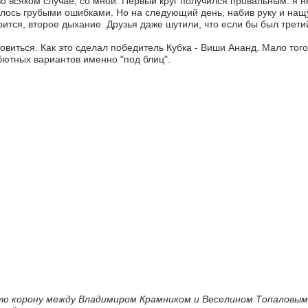
о всяком случае, со мной. Первый круг получился провальным: я не
лось грубыми ошибками. Но на следующий день, набив руку и нащу
рится, второе дыхание. Друзья даже шутили, что если бы был третий
товиться. Как это сделал победитель Кубка - Виши Ананд. Мало того,
бютных вариантов именно "под блиц".
ю корону между Владимиром Крамником и Веселином Топаловым