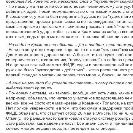
поединке? И, конечно же, несколько слов о "туалетном скан
- По накалу матч вполне соответствовал чемпионскому статусу.
дебютных идей. Некой неожиданностью с натяжкой можно считат
К сожалению, у матча был неприятный душок из-за "туалетного 
представляли, просматривая сюжеты по телевидению, читая газ
компьютерными подсказками - слишком рискован такой "ход кон
психологический удар, чтобы вывести Крамника из себя, а все 
ответным, ведь перед матчем самого Топалова обвиняли в исп
- Но ведь не Крамник его обвинял… Да и вообще, если пос
- Если на кону стоит мировая корона, то о таких "мелочах" как
Для многих корона дороже чести. А бывает и того хуже: работа
соперничества я, к сожалению, "прочувствовал" на себе во врем
И еще один важный момент. ФИДЕ, судьи и апелляционный комит
руках не было "руководства к действию" - четко расписанного р
первый скандал в матчах на первенство мира и, боюсь, не пос
- А еще не мешало бы усовершенствовать и саму систему р
выдерживает критики.
- По-моему системы, как таковой, вообще нет, есть лишь какие-
например, объявила, что четверо участников предстоящего чем
весной все же состоится матч-реванш Крамник - Топалов, на к
Нет полной уверенности и в том, что без сучка и задоринки пр
ФИДЕ объявила, что стартует отбор 26 мая в Элисте. Но ни я, 
Отмечу, что раньше часто критиковали старую систему розыгрыш
Зато работала, как надежные часы. Все знали сроки и принципы
сейчас многое решают короли, претенденты, спонсоры...