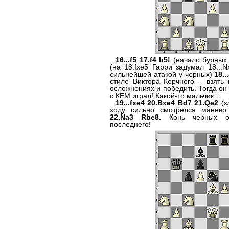
16...f5 17.f4 b5!
(начало бурных
(на 18.fxe5 Гарри задумал 18...N
сильнейшей атакой у черных)
18..
стиле Виктора Корчного – взять 
осложнениях и победить. Тогда он
с КЕМ играл! Какой-то мальчик…
19...fxe4 20.Bxe4 Bd7 21.Qe2
(з
ходу сильно смотрелся маневр
22.Na3 Rbe8.
Конь черных о
последнего!