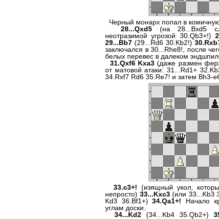
Черный монарх попал в комичную
28...Qxd5
(на 28...Bxd5 с
неотразимой угрозой 30.Qb3+!)
2
29...Bb7
(29...Rd6 30.Kb2!)
30.Rxb
заключался в 30...Rhe8!, после че
белых перевес в далеком эндшпи
31.Qxf6 Kxa3
(даже размен ферз
от матовой атаки: 31...Rd1+ 32.K
34.Rxf7 Rd6 35.Re7! и затем Bh3-e
33.c3+!
(изящный укол, которы
непросто)
33...Kxc3
(или 33...Kb3
Kd3 36.Bf1+)
34.Qa1+!
Начало кр
углам доски.
34...Kd2
(34...Kb4 35.Qb2+)
3