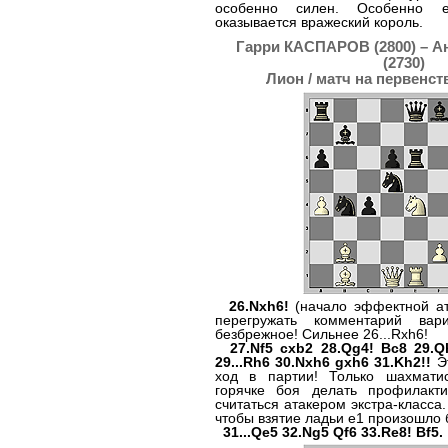
особенно силен. Особенно 
оказывается вражеский король.
Гарри КАСПАРОВ (2800) – 
(2730)
Лион / матч на первенст
26.Nxh6!
(начало эффектной а
перегружать комментарий вар
безбрежное! Сильнее 26...Rxh6!
27.Nf5 cxb2 28.Qg4! Bc8 29.Q
29...Rh6 30.Nxh6 gxh6 31.Kh2!!
Эт
ход в партии! Только шахмати
горячке боя делать профилакт
считаться атакером экстра-класса.
чтобы взятие ладьи e1 произошло 
31...Qe5 32.Ng5 Qf6 33.Re8! Bf5.