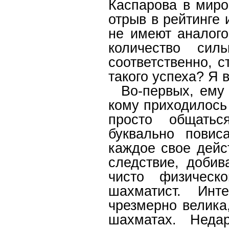
Каспарова в миро
отрыв в рейтинге 
не имеют аналого
количество сил
соответственно, с
такого успеха? Я 
Во-первых, ему Б
кому приходилось 
просто общатьс
буквально повис
каждое свое дейс
следствие, добив
чисто физическ
шахматист. Инт
чрезмерно велика
шахматах. Неда