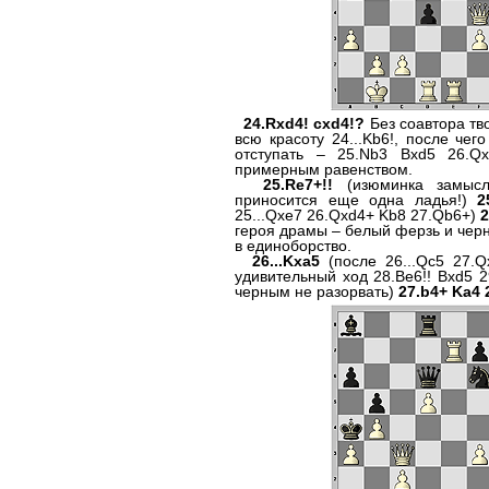
24.Rxd4! cxd4!?
Без соавтора тв
всю красоту 24...Kb6!, после че
отступать – 25.Nb3 Bxd5 26.Q
примерным равенством.
25.Re7+!!
(изюминка замысл
приносится еще одна ладья!)
2
25...Qxe7 26.Qxd4+ Kb8 27.Qb6+)
2
героя драмы – белый ферзь и черн
в единоборство.
26...Kxa5
(после 26...Qc5 27.Q
удивительный ход 28.Be6!! Bxd5 2
черным не разорвать)
27.b4+ Ka4 