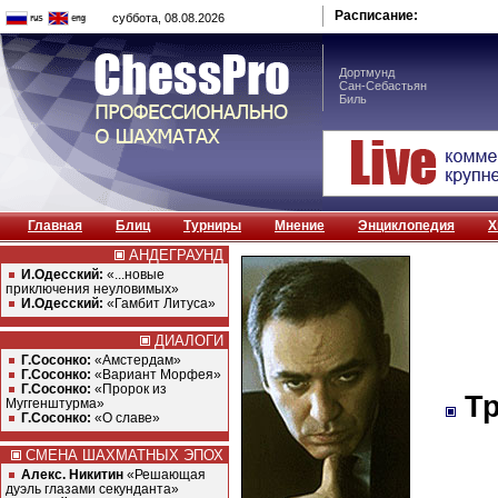
Расписание:
суббота, 08.08.2026
Дортмунд
Сан-Себастьян
Биль
Главная
Блиц
Турниры
Мнение
Энциклопедия
Х
АНДЕГРАУНД
И.Одесский:
«...новые
приключения неуловимых»
И.Одесский:
«Гамбит Литуса»
ДИАЛОГИ
Г.Сосонко:
«Амстердам»
Г.Сосонко:
«Вариант Морфея»
Г.Сосонко:
«Пророк из
Тр
Муггенштурма»
Г.Сосонко:
«О славе»
СМЕНА ШАХМАТНЫХ ЭПОХ
Алекс. Никитин
«Решающая
дуэль глазами секунданта»