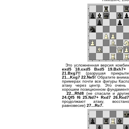
Это усложненная версия комбин
exd5 18.cxd5 Bxd5 19.Bxh7+
21.Bxg7!!
(разрушая прикрыти
21...Kxg7 22.Ne5!
Обратите вниман
примерах почти все фигуры Касп
атаку через центр. Это очень
хорошем позиционном фундаменте
22...Rfd8
(не спасали и друг
24.Qf5 f6 25.Nd7+ Rxd7 26.Rxd
продолжают атаку, восстан
равновесие)
27...Rc7.