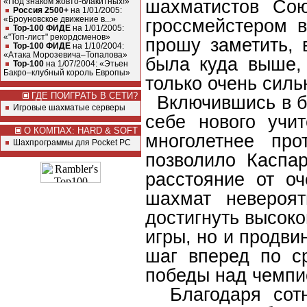
шахматистов Сою
«Под знаком жовто-блакитных!»
Россия 2500+
на 1/01/2005:
«Броуновское движение в...»
гроссмейстером в
Top-100 ФИДЕ
на 1/01/2005:
«"Топ-лист" рекордсменов»
прошу заметить, 
Top-100 ФИДЕ
на 1/10/2004:
«Атака Морозевича–Топалова»
была куда выше,
Top-100
на 1/07/2004: «Этьен
Бакро–клубный король Европы»
только очень силь
ГДЕ ПОИГРАТЬ В СЕТИ?
Включившись в бо
Игровые шахматые серверы
себе нового учи
О КОМПАХ: HARD & SOFT
многолетнее про
Шахпрограммы для Pocket PC
позволило Каспар
расстояние от о
шахмат невероят
достигнуть высоко
игры, но и продви
шаг вперед по с
победы над чемпи
Благодаря сотн