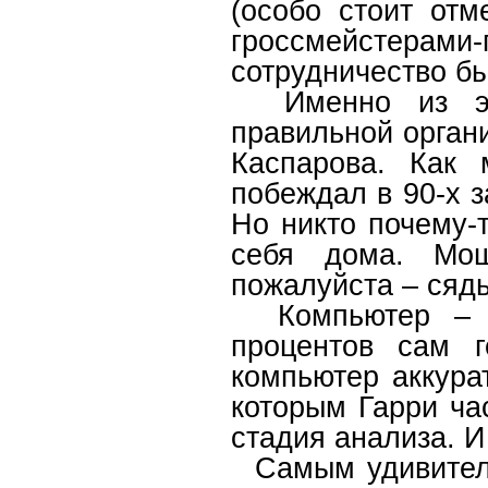
(особо стоит отм
гроссмейстерами
сотрудничество б
Именно из эти
правильной орган
Каспарова. Как 
побеждал в 90-х з
Но никто почему-т
себя дома. Мо
пожалуйста – сядь
Компьютер – эт
процентов сам г
компьютер аккура
которым Гарри ча
стадия анализа. И
Самым удивитель