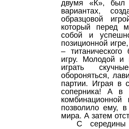
двумя «К», был
вариантах, соз
образцовой игро
который перед м
собой и успешн
позиционной игре,
– титанического
игру. Молодой и
играть скучны
обороняться, лав
партии. Играя в 
соперника! А в 
комбинационной 
позволило ему, в
мира. А затем отс
С середины 80