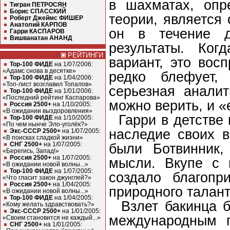
в шахматах, опр
Тигран ПЕТРОСЯН
Борис СПАССКИЙ
теории, является
Роберт Джеймс ФИШЕР
Анатолий КАРПОВ
он в течение д
Гарри КАСПАРОВ
Вишванатан АНАНД
результаты. Ког
РЕЙТИНГИ
вариант, это вос
Top-100 ФИДЕ
на 1/07/2006:
«Адамс снова в десятке»
редко блефует,
Top-100 ФИДЕ
на 1/04/2006:
«Топ-лист возглавил Топалов»
серьезная аналит
Top-100 ФИДЕ
на 1/01/2006:
«Последний рейтинг Каспарова»
можно верить, и 
Россия 2500+
на 1/10/2005:
«В ожидании выздоровления»
Гарри в детстве 
Top-100 ФИДЕ
на 1/10/2005:
«По чем нынче Эло-уголёк?»
наследие своих в
Экс-СССР 2500+
на 1/07/2005:
«В поисках сладкой жизни»
СНГ 2500+
на 1/07/2005:
были Ботвинник,
«Берегись, Запад!»
Россия 2500+
на 1/07/2005:
мысли. Вкупе с 
«В ожидании новой волны...»
Top-100 ФИДЕ
на 1/07/2005:
создало благопр
«Что гласит закон джунглей?»
Россия 2500+
на 1/04/2005:
природного талант
«В ожидании новой волны...»
Top-100 ФИДЕ
на 1/04/2005:
Взлет бакинца б
«Кому желать здравствовать?»
Экс-СССР 2500+
на 1/01/2005:
международным г
«Cвоим становится не каждый...»
СНГ 2500+
на 1/01/2005: