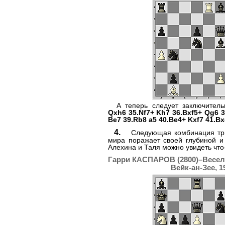
А теперь следует заключител
Qxh6 35.Nf7+ Kh7 36.Bxf5+ Qg6 
Be7 39.Rb8 a5 40.Be4+ Kxf7 41.Bx
4.
Следующая комбинация три
мира поражает своей глубиной и
Алехина и Таля можно увидеть чт
Гарри КАСПАРОВ (2800)–Весел
Вейк-ан-Зее, 1