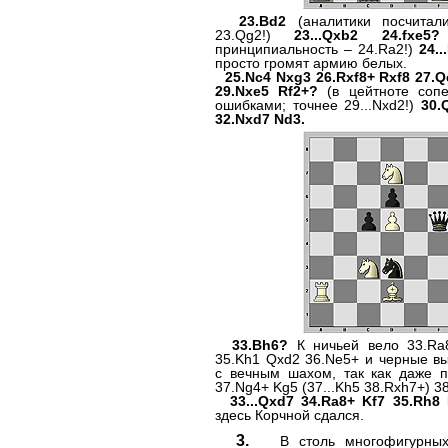
23.Bd2
(аналитики посчитал
23.Qg2!)
23...Qxb2 24.fxe5?
принципиальность – 24.Ra2!)
24..
просто громят армию белых.
25.Nc4 Nxg3 26.Rxf8+ Rxf8 27.
29.Nxe5 Rf2+?
(в цейтноте сопе
ошибками; точнее 29...Nxd2!)
30.
32.Nxd7 Nd3.
33.Bh6?
К ничьей вело 33.Ra
35.Kh1 Qxd2 36.Ne5+ и черные в
с вечным шахом, так как даже п
37.Ng4+ Kg5 (37...Kh5 38.Rxh7+) 3
33...Qxd7 34.Ra8+ Kf7 35.Rh8 
здесь Корчной сдался.
3.
В столь многофигурных 