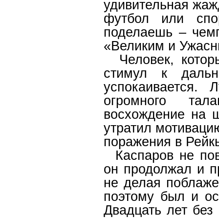
удивительная жажд
футбол или спо
поделаешь – чемп
«Великим и Ужасн
Человек, которы
стимул к дальн
успокаивается. 
огромного тал
восхождение на 
утратил мотивацию
поражения в Рейкь
Каспаров не повт
он продолжал и п
не делая поблаже
поэтому был и о
Двадцать лет без 