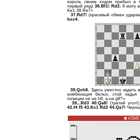
король своим ходом прибыл в 
первый ряд)
36.Bf1! Rd2.
К мату в
Ke1 38.Re7+.
37.Rd7!
(красивый обмен удара
bxc4.
39.Qxh8.
Здесь уместно задать 
комбинация белых, стой ладья
позиции не на h8, а на g8?»
39...Rd3 40.Qa8!
(третий угол!
42.f4 f5 43.Kc1 Rd2 44.Qa7!
Черны
ИЗМЕ