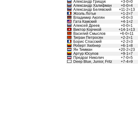
Александр Грищук
+3-0=0
Александр Халифман
+0-0=4
Александр Белявский
+11-2=13
Жоэль Лотье
+1-2=7
Владимир Акопян
+0-0=3
Гата Камский
+4-1=2
Алексей Дреев
+0-0=1
Виктор Корчной
+14-1=13
Василий Смыслов
+6-0=11
Тигран Петросян
+2-2=1
Борис Спасский
+2-2=3
Роберт Хюбнер
+6-1=8
Ян Тимман
+20-2=23
Артур Юсупов
+9-1=7
Предраг Николич
+7-0=5
Deep Blue, Junior, Fritz
+7-4=9