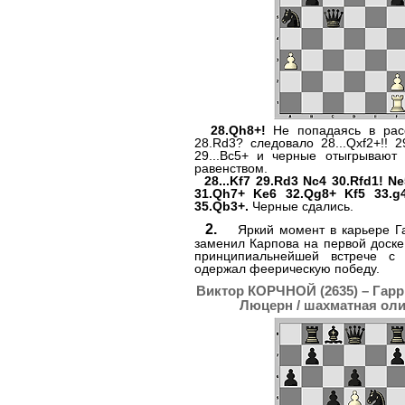
28.Qh8+!
Не попадаясь в расс
28.Rd3? следовало 28...Qxf2+!! 2
29...Bc5+ и черные отыгрываю
равенством.
28...Kf7 29.Rd3 Nc4 30.Rfd1! N
31.Qh7+ Ke6 32.Qg8+ Kf5 33.g
35.Qb3+.
Черные сдались.
2.
Яркий момент в карьере Га
заменил Карпова на первой доск
принципиальнейшей встрече с 
одержал феерическую победу.
Виктор КОРЧНОЙ (2635) – Гар
Люцерн / шахматная оли