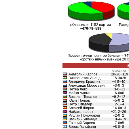
«Классика», 1152 партии:
Рапид
+476-78=598
Процент очков при игре белыми –
7
коротких ничьих (меньше 20 
классика
Анатолий Карпов
+28-20=119
Вишванатан Ананд
+15-3=28
Владимир Крамник
+4-5=40
Александр Морозевич
+3-0=3
Петер Леко
+3-0=13
Майкл Адамс
+6-0=6
Веселин Топалов
+9-2=12
Юдит Полгар
+5-0=2
Петр Свидлер
+2-1=4
Алексей Широв
+14-0=13
Найджел Шорт
+21-2=26
Руслан Пономарев
+2-0=2
Василий Иванчук
+10-4=19
Евгений Бареев
+7-0=5
Борис Гельфанд
+8-0=8