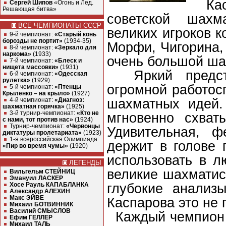
Касп
Сергей Шипов
«Огонь и Лед.
Решающая битва»
советской шахм
ВСЕ ЧЕМПИОНАТЫ СССР
великих игроков к
9-й чемпионат:
«Старый конь
борозды не портит»
(1934-35)
Морфи, Чигорина,
8-й чемпионат:
«Зеркало для
наркома»
(1933)
очень большой шаг
7-й чемпионат:
«Блеск и
нищета массовки»
(1931)
Яркий представ
6-й чемпионат:
«Одесская
рулетка»
(1929)
огромной работос
5-й чемпионат:
«Птенцы
Крыленко – на крыло»
(1927)
шахматных идей.
4-й чемпионат:
«Диагноз:
шахматная горячка»
(1925)
3-й турнир-чемпионат:
«Кто не
мгновенно схват
с нами, тот против нас»
(1924)
Турнир-чемпионат:
«Червонцы
Удивительная, ф
диктатуры пролетариата»
(1923)
1-я всероссийская Олимпиада:
держит в голове
«Пир во время чумы»
(1920)
использовать в 
ЛЕГЕНДЫ
великие шахматис
Вильгельм СТЕЙНИЦ
Эмануил ЛАСКЕР
глубокие анализ
Хосе Рауль КАПАБЛАНКА
Александр АЛЕХИН
Макс ЭЙВЕ
Каспарова это не 
Михаил БОТВИННИК
Василий СМЫСЛОВ
Каждый чемпион м
Ефим ГЕЛЛЕР
Михаил ТАЛЬ