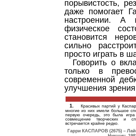
порывистость, ре
даже помогает Г
настроении. А 
физическое сос
становится неро
сильно расстрои
просто играть в ш
Говорить о вкла
только в прево
современной деб
улучшения зрения
1.
Красивых партий у Каспар
многие из них имели большое сп
первую очередь, это была игра 
совмещение творческих и спо
встречается крайне редко.
Гарри КАСПАРОВ (2675) – Ла
Никшич, 198