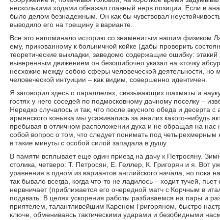
несколькими ходами обнажал главный нерв позиции. Если в анали
было делом безнадежным. Он как бы чувствовал неустойчивость
выводило его на трещину в варианте.
Все это напоминало историю со знаменитым нашим физиком Лан
ему, прикованному к больничной койке (дабы проверить состоя
теоретические выкладки, заведомо содержащие ошибку: этакий з
выверенным движением он безошибочно указал на «точку абсур
несхожие между собою сферы человеческой деятельности, но м
человеческой интуиции – как видим, совершенно идентичен.
Я заговорил здесь о параллелях, связывающих шахматы и науку,
гостях у него соседей по подмосковному дачному поселку – из
Нередко случалось и так, что после вкусного обеда и десерта с
армянского коньяка мы усаживались за анализ какого-нибудь ак
пребывая в отличном расположении духа и не обращая на нас 
собой вопрос о том, что следует понимать под четырехмерным
в такие минуты с особой силой западала в душу.
В памяти всплывает еще один приезд на дачу к Петросяну. Зим
столика, четверо: Т. Петросян, Е. Геллер, К. Григорян и я. Вот 
уравнения в одном из вариантов английского начала, но пока
так бывало всегда, когда что-то не ладилось – ходит тучей, пьет
нервничает (приближается его очередной матч с Корчным в итал
подавать. В целях ускорения работы разбиваемся на пары и р
приятелем, талантливейшим Кареном Григоряном, быстро настр
ключе, обмениваясь тактическими ударами и безобидными насм