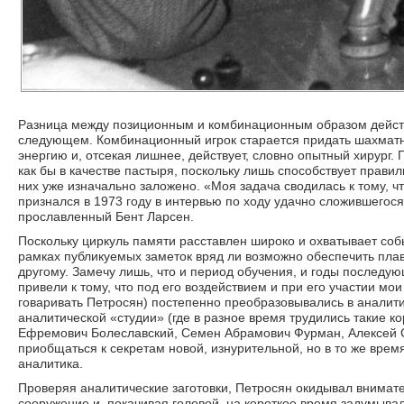
Разница между позиционным и комбинационным образом действ
следующем. Комбинационный игрок старается придать шахмат
энергию и, отсекая лишнее, действует, словно опытный хирург.
как бы в качестве пастыря, поскольку лишь способствует прави
них уже изначально заложено. «Моя задача сводилась к тому, 
признался в 1973 году в интервью по ходу удачно сложившегос
прославленный Бент Ларсен.
Поскольку циркуль памяти расставлен широко и охватывает соб
рамках публикуемых заметок вряд ли возможно обеспечить плав
другому. Замечу лишь, что и период обучения, и годы последу
привели к тому, что под его воздействием и при его участии мо
говаривать Петросян) постепенно преобразовывались в аналити
аналитической «студии» (где в разное время трудились такие к
Ефремович Болеславский, Семен Абрамович Фурман, Алексей С
приобщаться к секретам новой, изнурительной, но в то же вр
аналитика.
Проверяя аналитические заготовки, Петросян окидывал внимате
сооружение и, покачивая головой, на короткое время задумывал