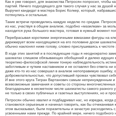
Как я уже говорил, для знакомства Петросян попросил, чтобы ка
партий. Ничего подходящего для такого случая у нас за душой 
Выручил кандидат в мастера Борис Колкер, который, набравшись
потянулись и остальные.
Такие встречи проводились каждую неделю по средам. Петросян
из нас, участвуя в общем анализе, подобно «мазилкам» за моль
находится рука большого мастера, готовая в нужный момент поп
Перебрасывая короткими энергичными взмахами фигуры на ключ
дирижирует всем находящимся на его половине доски шахматны
обычно наклонял ниже голову, словно прислушиваясь к чистоте
В ходе этих занятий и в последующие годы я неоднократно заме
шахматах слишком обязывающих обобщений и далеко идущих вы
теоретико-философской линии тонкую наблюдательность истинн
заботливым и чутким наставником и не оставлял без ответа ни 
даже кто-то из нас совершал в анализе непоправимую ошибку, 
доброжелательностью, что допустивший промах чувствовал се
И вне этого круга Тигран Вартанович самым непринужденным и
всевозможные замечания и советы со стороны многочисленных 
благодарными в несметном числе шахматисты самого разного ур
не только в своих публичных и газетных выступлениях, но и про
Петросян обычно хвалил и подбадривал нас, но изредка, когда
становился серьезным и начинал говорить, как бы отчеканивая 
этом высказывал, были поразительны и зачастую расходились с
усвоенными нами прежде. По крайней мере, ничего подобного 