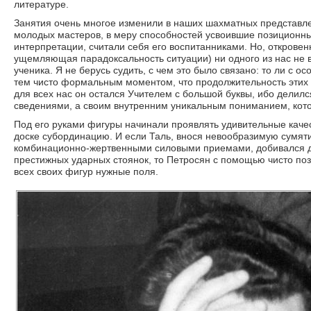
литературе.
Занятия очень многое изменили в наших шахматных представле
молодых мастеров, в меру способностей усвоившие позиционн
интерпретации, считали себя его воспитанниками. Но, откровенн
ущемляющая парадоксальность ситуации) ни одного из нас не 
ученика. Я не берусь судить, с чем это было связано: то ли с о
тем чисто формальным моментом, что продолжительность этих ко
для всех нас он остался Учителем с большой буквы, ибо дели
сведениями, а своим внутренним уникальным пониманием, кото
Под его руками фигуры начинали проявлять удивительные кач
доске субординацию. И если Таль, внося невообразимую сумят
комбинационно-жертвенными силовыми приемами, добивался д
престижных ударных стоянок, то Петросян с помощью чисто по
всех своих фигур нужные поля.