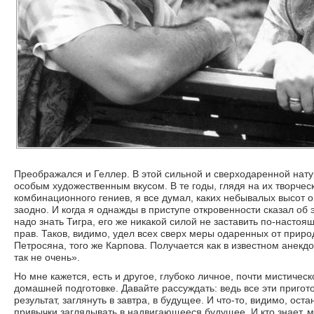
Преображался и Геллер. В этой сильной и сверходаренной нат
особым художественным вкусом. В те годы, глядя на их творчес
комбинационного гениев, я все думал, каких небывалых высот о
заодно. И когда я однажды в приступе откровенности сказал об э
надо знать Тигра, его же никакой силой не заставить по-настоящ
прав. Таков, видимо, удел всех сверх меры одаренных от приро
Петросяна, того же Карпова. Получается как в известном анекд
так не очень».
Но мне кажется, есть и другое, глубоко личное, почти мистиче
домашней подготовке. Давайте рассуждать: ведь все эти пригото
результат, заглянуть в завтра, в будущее. И что-то, видимо, ос
привычки заглядывать в надвигающееся будущее. И кто знает, м