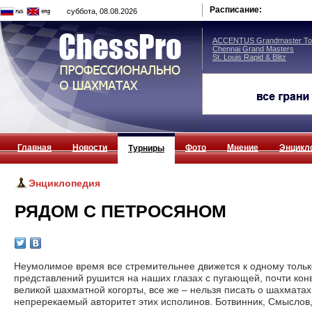
Расписание:
суббота, 08.08.2026
ACCENTUS Grandmaster Tou
Chennai Grand Masters
St. Louis Rapid & Blitz
Главная
Новости
Фото
Мнение
Энцикл
Турниры
Энциклопедия
РЯДОМ С ПЕТРОСЯНОМ
Неумолимое время все стремительнее движется к одному только
представлений рушится на наших глазах с пугающей, почти конв
великой шахматной когорты, все же – нельзя писать о шахматах 
непререкаемый авторитет этих исполинов. Ботвинник, Смыслов