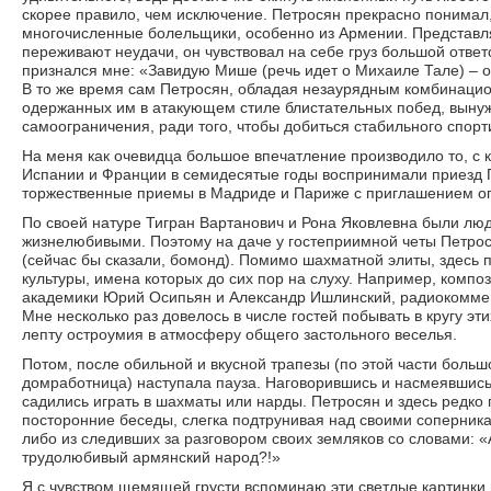
скорее правило, чем исключение. Петросян прекрасно понимал,
многочисленные болельщики, особенно из Армении. Представляя
переживают неудачи, он чувствовал на себе груз большой ответ
признался мне: «Завидую Мише (речь идет о Михаиле Тале) – он
В то же время сам Петросян, обладая незаурядным комбинацио
одержанных им в атакующем стиле блистательных побед, вынужд
самоограничения, ради того, чтобы добиться стабильного спорти
На меня как очевидца большое впечатление производило то, с
Испании и Франции в семидесятые годы воспринимали приезд П
торжественные приемы в Мадриде и Париже с приглашением ог
По своей натуре Тигран Вартанович и Рона Яковлевна были лю
жизнелюбивыми. Поэтому на даче у гостеприимной четы Петро
(сейчас бы сказали, бомонд). Помимо шахматной элиты, здесь 
культуры, имена которых до сих пор на слуху. Например, комп
академики Юрий Осипьян и Александр Ишлинский, радиокоммен
Мне несколько раз довелось в числе гостей побывать в кругу эт
лепту остроумия в атмосферу общего застольного веселья.
Потом, после обильной и вкусной трапезы (по этой части больш
домработница) наступала пауза. Наговорившись и насмеявшись 
садились играть в шахматы или нарды. Петросян и здесь редко 
посторонние беседы, слегка подтрунивая над своими соперника
либо из следивших за разговором своих земляков со словами: «
трудолюбивый армянский народ?!»
Я с чувством щемящей грусти вспоминаю эти светлые картинки 