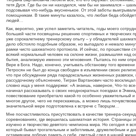
тетя Дуся. Где бы он ни находился, чем бы ни занимался – шах
подсовывая что-нибудь вкусненькое. От этой заботы выигрывали
помощникам. В такие минуты казалось, что любая беда обойдет
людей…
Как, вероятно, уже успел заметить читатель, годы моего сотру
большей части посвящены решению спортивных и творческих пр
уже сорокалетнему тренерскому опыту – у обладателей шахматн
дело обстояло подобным образом, но выпадало и немало минут
рамки чисто шахматного протокола. И сейчас, по прошествии сто
всякий нормальный человек на склоне жизни, размышляя над о
бытия, анализирую именно эти мгновения. Пытаясь по ним опр
Вере в Бога. Надо, конечно, учитывать обстановку того времени (
Петросян не был до конца свободен в изъявлении своих религи
что при обсуждении ряда парадоксальных жизненных развязок,
рассудочному объяснению, Тигран Вартанович часто восклицал
словно ища у меня поддержки: «А знаешь, наверное, Что-то все-
начинал рассказывать о своих неоднократных поездках в Эчмиадз
повествование приобретало какой-то особенно уважительный и 
многое другое, чего не перескажешь, а можно лишь почувствова
значительной мере подготовлена к встрече с Творцом…
Мне посчастливилось присутствовать в качестве тренера-секун
соревнованиях, где вершилась шахматная история. Страницы эт
изучено и творчество девятого чемпиона мира. Но сегодня я вс
который бывал трогательным и заботливым, дружелюбным и дов
оставившем добрую память о себе, светлый след в нашей жизни