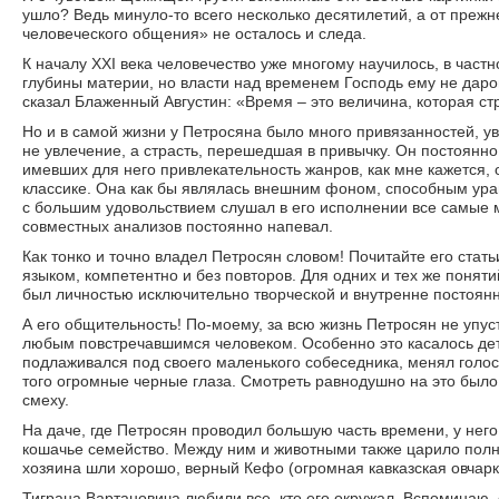
ушло? Ведь минуло-то всего несколько десятилетий, а от преж
человеческого общения» не осталось и следа.
К началу XXI века человечество уже многому научилось, в частн
глубины материи, но власти над временем Господь ему не даров
сказал Блаженный Августин: «Время – это величина, которая с
Но и в самой жизни у Петросяна было много привязанностей, ув
не увлечение, а страсть, перешедшая в привычку. Он постоянно
имевших для него привлекательность жанров, как мне кажется,
классике. Она как бы являлась внешним фоном, способным урав
с большим удовольствием слушал в его исполнении все самые 
совместных анализов постоянно напевал.
Как тонко и точно владел Петросян словом! Почитайте его стат
языком, компетентно и без повторов. Для одних и тех же понят
был личностью исключительно творческой и внутренне постоя
А его общительность! По-моему, за всю жизнь Петросян не упус
любым повстречавшимся человеком. Особенно это касалось дете
подлаживался под своего маленького собеседника, менял голо
того огромные черные глаза. Смотреть равнодушно на это был
смеху.
На даче, где Петросян проводил большую часть времени, у него
кошачье семейство. Между ним и животными также царило пол
хозяина шли хорошо, верный Кефо (огромная кавказская овчарка
Тиграна Вартановича любили все, кто его окружал. Вспоминаю,