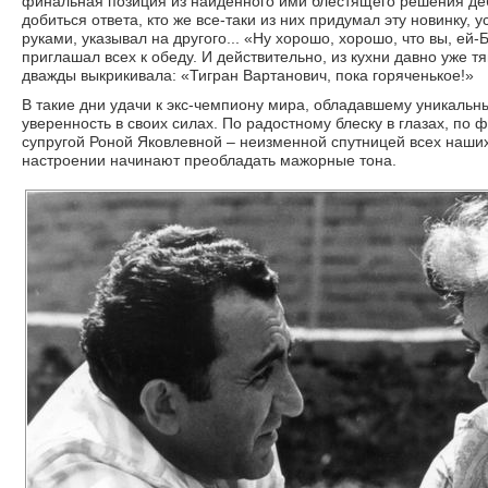
финальная позиция из найденного ими блестящего решения д
добиться ответа, кто же все-таки из них придумал эту новинку,
руками, указывал на другого... «Ну хорошо, хорошо, что вы, ей-
приглашал всех к обеду. И действительно, из кухни давно уже т
дважды выкрикивала: «Тигран Вартанович, пока горяченькое!»
В такие дни удачи к экс-чемпиону мира, обладавшему уникаль
уверенность в своих силах. По радостному блеску в глазах, по
супругой Роной Яковлевной – неизменной спутницей всех наших 
настроении начинают преобладать мажорные тона.