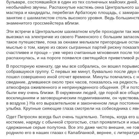
бульваре, состоявшейся в один из тех солнечных майских дней, 
необычайно звучны. Распахнутые настежь окна Центрального ш
мастера и кандидаты, перебегая Арбатскую площадь, с замира
занятие с шахматистом столь высокого уровня. Ведь большинств
знаменитого гроссмейстера вблизи.
Эти встречи в Центральном шахматном клубе проходили так живо
выезжал на электричке из своего Раменского с большим запасо
такое путешествие, пока за окнами мелькали пригородные остан
мыслью о том, какую из своих сыгранных партий рискну показат
счастливее и проще – уже через считанные мгновения после то
распахнулась, и на пороге появился светящийся приветливой р
В просторную комнату, где мы все собрались, он вошел порывис
собравшуюся группу. С первых же минут, буквально после двух
пошел совершенно иной отсчет времени. Минуты помчались с н
свидание, длившееся около трех часов, показалось на редкость
атмосфера оживленного и непринужденного общения. (Я и пото
были ему очень близки. В окружении людей, где порой все общ
восклицаниям и заговорщическим подмигиваниям, он чувствовал 
в воздухе.) На его выразительном и законченном лице постоян
улыбка. Крупные сияющие глаза смотрели на собеседника с яв
Одет Петросян всегда был очень тщательно. Теперь, когда его
костюме, наряду с обычной строгостью, стал проявляться и изы
сдержанные серые полутона. Все это даже чисто внешне, не го
роднило его в наших глазах с Капабланкой, вернее, с литерату