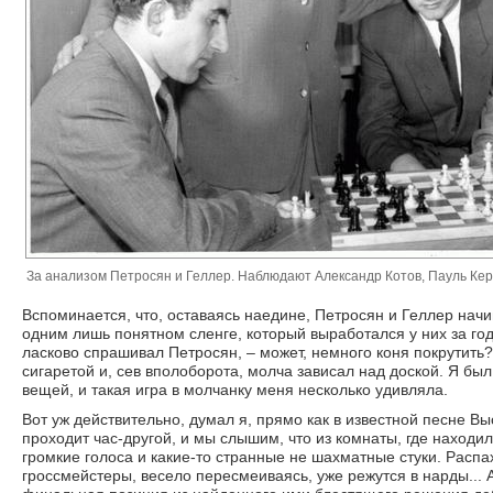
За анализом Петросян и Геллер. Наблюдают Александр Котов, Пауль Ке
Вспоминается, что, оставаясь наедине, Петросян и Геллер начи
одним лишь понятном сленге, который выработался у них за го
ласково спрашивал Петросян, – может, немного коня покрутить?
сигаретой и, сев вполоборота, молча зависал над доской. Я бы
вещей, и такая игра в молчанку меня несколько удивляла.
Вот уж действительно, думал я, прямо как в известной песне В
проходит час-другой, и мы слышим, что из комнаты, где находи
громкие голоса и какие-то странные не шахматные стуки. Расп
гроссмейстеры, весело пересмеиваясь, уже режутся в нарды...