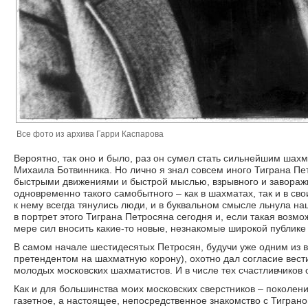
Все фото из архива Гарри Каспарова
Вероятно, так оно и было, раз он сумел стать сильнейшим шахм
Михаила Ботвинника. Но лично я знал совсем иного Тиграна Пет
быстрыми движениями и быстрой мыслью, взрывного и завораж
одновременно такого самобытного – как в шахматах, так и в св
к нему всегда тянулись люди, и в буквальном смысле льнула н
в портрет этого Тиграна Петросяна сегодня и, если такая возмо
мере сил вносить какие-то новые, незнакомые широкой публике
В самом начале шестидесятых Петросян, будучи уже одним из в
претендентом на шахматную корону), охотно дал согласие вести
молодых московских шахматистов. И в числе тех счастливчиков о
Как и для большинства моих московских сверстников – поколен
газетное, а настоящее, непосред­ственное знакомство с Тигран