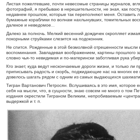
Листая пожелтевшие, почти невесомые страницы журналов, вгл
фотографий, я пребываю в нерешительности, не зная, как пост
недавнем прошлом, которые так переполняют меня. Оставить ли 
бумажные кораблики по волнам нахлынувших, томительных восп
далекое и неведомое...
Далеко за полночь. Мелкий весенний дождичек окропляет измаяв
покорными струйками слезится на подоконник.
Не спится. Рожденные в этой безмолвной отрешенности мысли в
воспоминания. Завладевая воображением, картины прошлого за
словно чья-то невидимая и по-матерински заботливая рука убир
Кто знает, куда ведут нескончаемые дороги жизни, и только ли
приписывать радость и скорбь, поджидающие нас на многих ее п
довелось шагать рядом с одним из самых выдающихся шахмат
Тигран Вартанович Петросян. Вслушиваясь в это имя, которое 
себя на мысли, что, в сущности, знаю совсем не много о том П
издания окрестили Тиграном Великим, непробиваемым «центра
выдержкой и т. п.