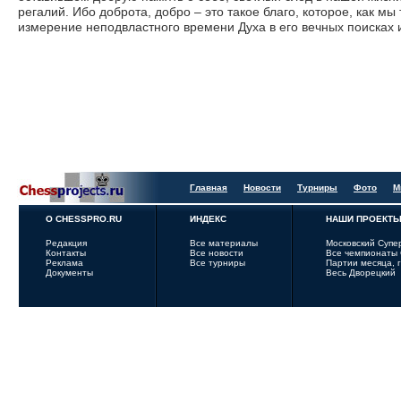
регалий. Ибо доброта, добро – это такое благо, которое, как мы
измерение неподвластного времени Духа в его вечных поисках и
Главная
Новости
Турниры
Фото
М
О CHESSPRO.RU
ИНДЕКС
НАШИ ПРОЕКТ
Редакция
Все материалы
Московский Супе
Контакты
Все новости
Все чемпионаты
Реклама
Все турниры
Партии месяца, 
Документы
Весь Дворецкий