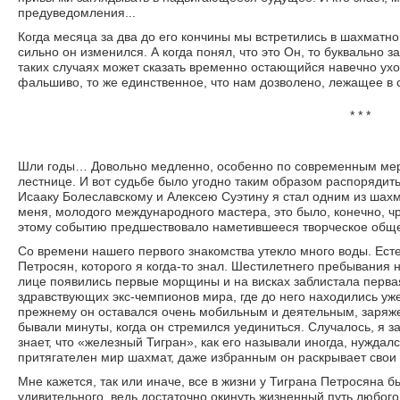
предуведомления...
Когда месяца за два до его кончины мы встретились в шахматном
сильно он изменился. А когда понял, что это Он, то буквально за
таких случаях может сказать временно остающийся навечно уход
фальшиво, то же единственное, что нам дозволено, лежащее в с
* * *
Шли годы… Довольно медленно, особенно по современным мер
лестнице. И вот судьбе было угодно таким образом распоряди
Исааку Болеславскому и Алексею Суэтину я стал одним из шах
меня, молодого международного мастера, это было, конечно, ч
этому событию предшествовало наметившееся творческое обще
Со времени нашего первого знакомства утекло много воды. Ест
Петросян, которого я когда-то знал. Шестилетнего пребывания
лице появились первые морщины и на висках заблистала первая
здравствующих экс-чемпионов мира, где до него находились уже
прежнему он оставался очень мобильным и деятельным, заряж
бывали минуты, когда он стремился уединиться. Случалось, я за
знает, что «железный Тигран», как его называли иногда, нуждалс
притягателен мир шахмат, даже избранным он раскрывает свои 
Мне кажется, так или иначе, все в жизни у Тиграна Петросяна б
удивительного, ведь достаточно окинуть жизненный путь любого