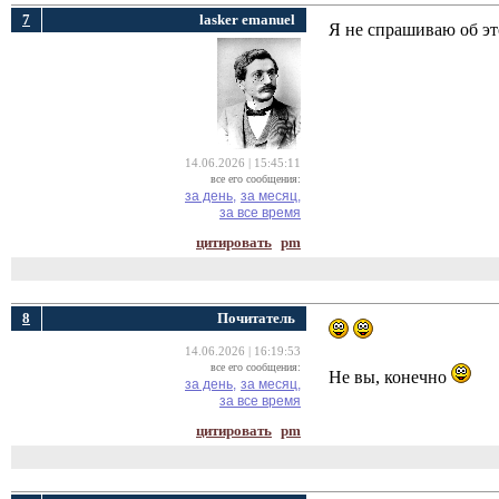
7
lasker emanuel
Я не спрашиваю об эт
14.06.2026 | 15:45:11
все его сообщения:
за день,
за месяц,
за все время
цитировать
pm
8
Почитатель
14.06.2026 | 16:19:53
все его сообщения:
Не вы, конечно
за день,
за месяц,
за все время
цитировать
pm