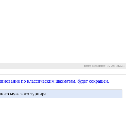
номер сообщения:
16-708-392581
внование по классическим шахматам, будет сокращен.
тного мужского турнира.