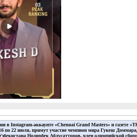
и в Instagram-аккаунте «Chennai Grand Masters» и газете «Th
 16 по 22 июля, примут участие чемпион мира Гукеш Доммар
Узбекистана Нодирбек Абдусатторов, член олимпийской сбо