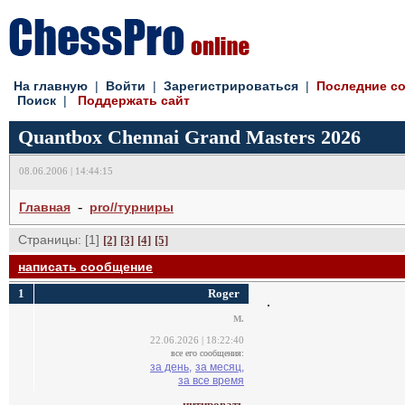
На главную
| 
Войти
| 
Зарегистрироваться
| 
Последние с
Поиск
| 
Поддержать сайт
Quantbox Chennai Grand Masters 2026
08.06.2006 | 14:44:15
- 
Главная
pro//турниры
Страницы: [1]
[2]
[3]
[4]
[5]
написать сообщение
1
Roger
.
M.
22.06.2026 | 18:22:40
все его сообщения:
за день,
за месяц,
за все время
цитировать