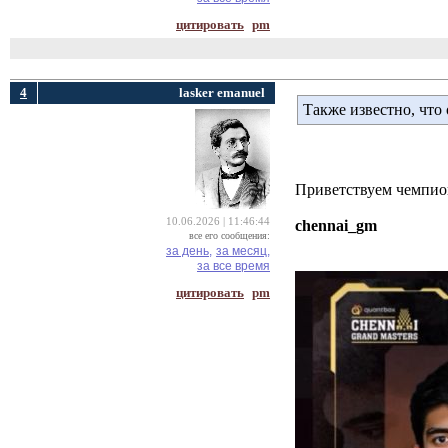
цитировать
pm
4
lasker emanuel
Также известно, что
Приветствуем чемпион
10.06.2026 | 11:46:44
chennai_gm
все его сообщения:
за день,
за месяц,
за все время
цитировать
pm