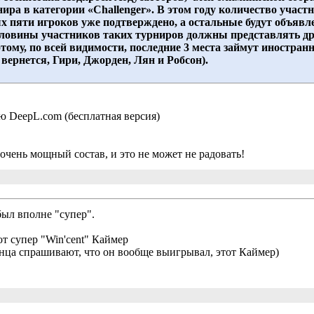
ира в категории «Challenger». В этом году количество участн
пяти игроков уже подтверждено, а остальные будут объявле
половины участников таких турниров должны представлять друг
этому, по всей видимости, последние 3 места займут иностр
вернется, Гири, Джорден, Лян и Робсон).
 DeepL.com (бесплатная версия)
очень мощный состав, и это не может не радовать!
ыл вполне "супер".
от супер "Win'cent" Каймер
конца спрашивают, что он вообще выигрывал, этот Каймер)