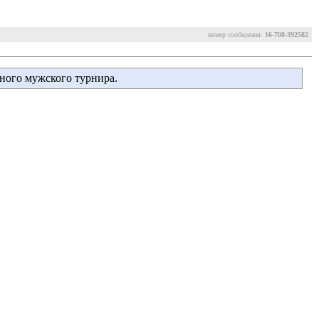
номер сообщения:
16-708-392582
тного мужского турнира.