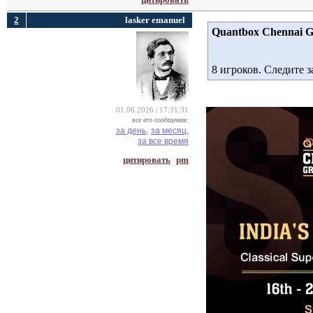
2
lasker emanuel
Quantbox Chennai G
8 игроков. Следите 
01.06.2026 | 17:31:31
все его сообщения:
за день,
за месяц,
за все время
цитировать
pm