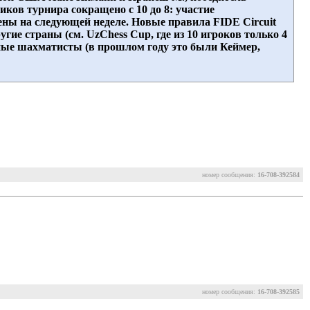
иков турнира сокращено с 10 до 8: участие
ны на следующей неделе. Новые правила FIDE Circuit
ие страны (см. UzChess Cup, где из 10 игроков только 4
анные шахматисты (в прошлом году это были Кеймер,
номер сообщения:
16-708-392584
номер сообщения:
16-708-392585