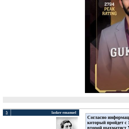
5
lasker emanuel
Согласно информаци
который пройдет с
второй шахматист 