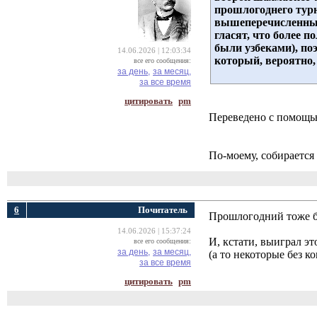
прошлогоднего турн
вышеперечисленных 
гласят, что более 
были узбеками), по
14.06.2026 | 12:03:34
который, вероятно, 
все его сообщения:
за день,
за месяц,
за все время
цитировать
pm
Переведено с помощью
По-моему, собирается 
6
Почитатель
Прошлогодний тоже б
14.06.2026 | 15:37:24
И, кстати, выиграл эт
все его сообщения:
за день,
за месяц,
(а то некоторые без 
за все время
цитировать
pm