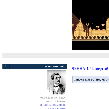
3
lasker emanuel
ЧЕННАИ: Четвертый ту
Также известно, что
03.06.2026 | 04:52:06
все его сообщения:
за день,
за месяц,
за все время