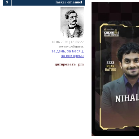
9
lasker emanuel
15.06.2026 | 18:55:22
все его сообщения:
за день,
за месяц,
за все время
цитировать
pm