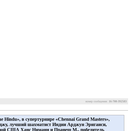
номер сообщения:
16-708-392583
e Hindu», в супертурнире «Chennai Grand Masters»,
аджу, лучший шахматист Индии Арджун Эригаиси,
рной США Ханс Ниманн и Пранеш М., победитель