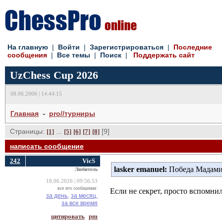
На главную
| 
Войти
| 
Зарегистрироваться
| 
Последние
сообщения
| 
Все темы
| 
Поиск
| 
Поддержать сайт
UzChess Cup 2026
08.06.2006 | 14:44:15
- 
Главная
pro//турниры
Страницы:
... 
[9] 
[1]
[5]
[6]
[7]
[8]
написать сообщение
242
VicS
lasker emanuel:
Победа Мадамин
Любитель
18.06.2026 | 09:56:53
все его сообщения:
Если не секрет, просто вспомн
за день,
за месяц,
за все время
цитировать
pm