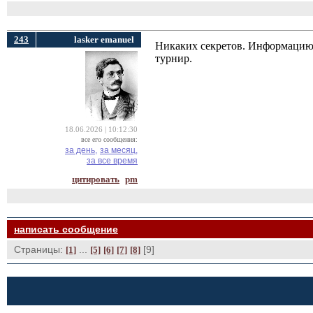
243
lasker emanuel
Никаких секретов. Информацию 
турнир.
18.06.2026 | 10:12:30
все его сообщения:
за день,
за месяц,
за все время
цитировать
pm
написать сообщение
Страницы:
... 
[9] 
[1]
[5]
[6]
[7]
[8]