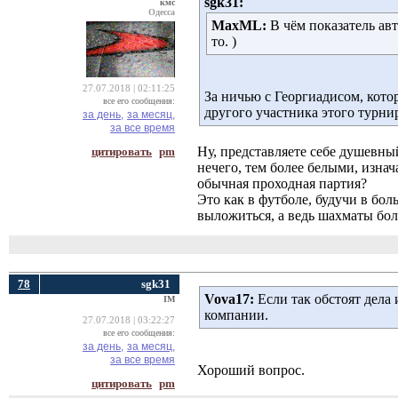
sgk31:
кмс
Одесса
MaxML:
В чём показатель ав
то. )
27.07.2018 | 02:11:25
За ничью с Георгиадисом, кото
все его сообщения:
другого участника этого турнир
за день,
за месяц,
за все время
Ну, представляете себе душевны
цитировать
pm
нечего, тем более белыми, изнач
обычная проходная партия?
Это как в футболе, будучи в б
выложиться, а ведь шахматы бол
78
sgk31
Vova17:
Если так обстоят дела 
IM
компании.
27.07.2018 | 03:22:27
все его сообщения:
за день,
за месяц,
за все время
Хороший вопрос.
цитировать
pm