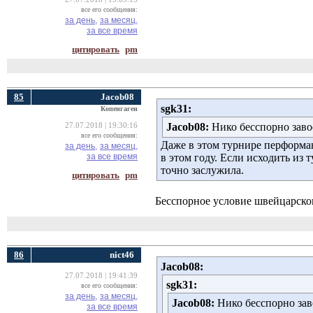
все его сообщения:
за день,
за месяц,
за все время
цитировать
pm
85
Jacob08
sgk31:
Копенгаген
Jacob08:
Нико бесспорно завое
27.07.2018 | 19:30:16
все его сообщения:
Даже в этом турнире перформа
за день,
за месяц,
за все время
в этом году. Если исходить из 
точно заслужила.
цитировать
pm
Бесспорное условие швейцарско
86
nict46
Jacob08:
27.07.2018 | 19:41:39
sgk31:
все его сообщения:
за день,
за месяц,
Jacob08:
Нико бесспорно заво
за все время