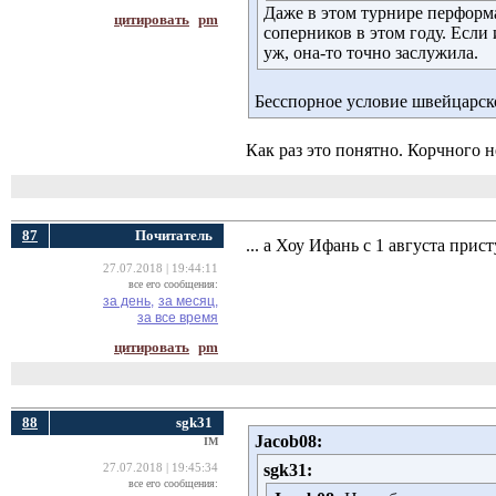
Даже в этом турнире перформ
цитировать
pm
соперников в этом году. Если
уж, она-то точно заслужила.
Бесспорное условие швейцарск
Как раз это понятно. Корчного н
87
Почитатель
... а Хоу Ифань с 1 августа прис
27.07.2018 | 19:44:11
все его сообщения:
за день,
за месяц,
за все время
цитировать
pm
88
sgk31
Jacob08:
IM
sgk31:
27.07.2018 | 19:45:34
все его сообщения: