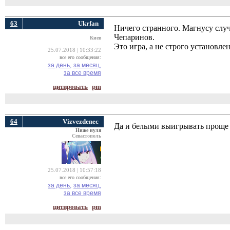
63
Ukrfan
Ничего странного. Магнусу случ
Чепаринов.
Киев
Это игра, а не строго установл
25.07.2018 | 10:33:22
все его сообщения:
за день,
за месяц,
за все время
цитировать
pm
64
Vizvezdenec
Да и белыми выигрывать проще
Ниже нуля
Севастополь
25.07.2018 | 10:57:18
все его сообщения:
за день,
за месяц,
за все время
цитировать
pm