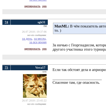
цитировать
pm
74
sgk31
MaxML:
В чём показатель авто
IM
то. )
26.07.2018 | 19:37:06
все его сообщения:
за день,
за месяц,
за все время
За ничью с Георгиадисом, котор
цитировать
pm
другого участника этого турнира
75
Vova17
Если так обстоят дела и априори
кмс
__________________________
Спасение там, где опасность.
26.07.2018 | 23:45:22
все его сообщения: