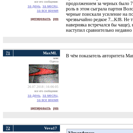
все его сообщения:
продолжением за черных было 7
за день,
за месяц,
роль в этом сыграла партия Воло
за все время
черные поискали усиление на п
цитировать
pm
чрезвычайно редкое 7...Kf8. Не 
наверняка встречался бы чаще),
наступил сравнительно недавно 
71
MaxML
В чём показатель авторитета Маг
кмс
Одесса
26.07.2018 | 16:06:05
все его сообщения:
за день,
за месяц,
за все время
цитировать
pm
72
Vova17