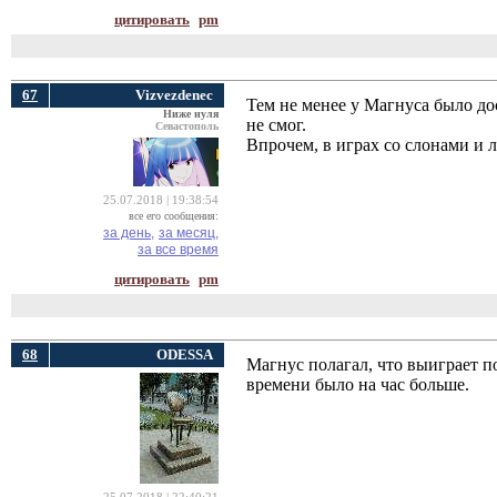
цитировать
pm
67
Vizvezdenec
Тем не менее у Магнуса было до
Ниже нуля
не смог.
Севастополь
Впрочем, в играх со слонами и л
25.07.2018 | 19:38:54
все его сообщения:
за день,
за месяц,
за все время
цитировать
pm
68
ODESSA
Магнус полагал, что выиграет по
времени было на час больше.