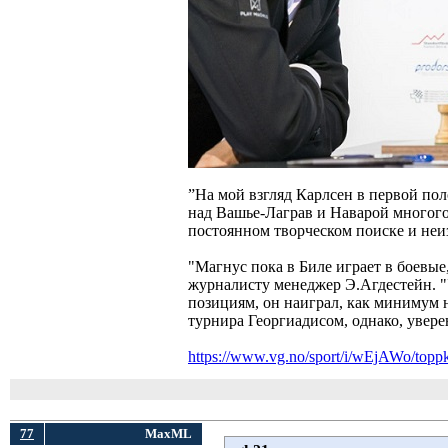
”На мой взгляд Карлсен в первой п
над Вашье-Лаграв и Наварой многого 
постоянном творческом поиске и неи
"Магнус пока в Биле играет в боевые
журналисту менеджер Э.Агдестейн. "У
позициям, он наиграл, как минимум н
турнира Георгиадисом, однако, увере
https://www.vg.no/sport/i/wEjAWo/toppk
77
MaxML