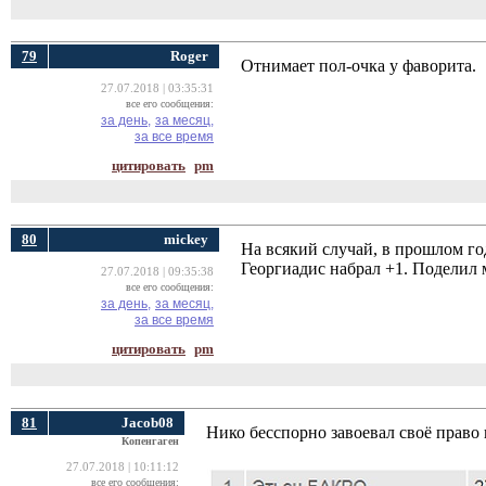
79
Roger
Отнимает пол-очка у фаворита.
27.07.2018 | 03:35:31
все его сообщения:
за день,
за месяц,
за все время
цитировать
pm
80
mickey
На всякий случай, в прошлом го
Георгиадис набрал +1. Поделил 
27.07.2018 | 09:35:38
все его сообщения:
за день,
за месяц,
за все время
цитировать
pm
81
Jacob08
Нико бесспорно завоевал своё право 
Копенгаген
27.07.2018 | 10:11:12
все его сообщения: