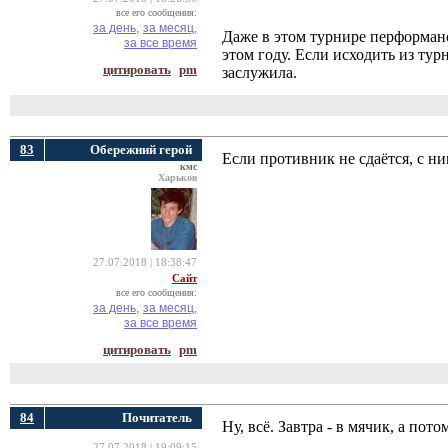
все его сообщения:
за день,
за месяц,
Даже в этом турнире перформанс
за все время
этом году. Если исходить из тур
цитировать
pm
заслужила.
83
Обережний герой
Если противник не сдаётся, с н
кмс
Харьков
27.07.2018 | 18:38:47
Сайт
все его сообщения:
за день,
за месяц,
за все время
цитировать
pm
84
Почитатель
Ну, всё. Завтра - в мячик, а пото
27.07.2018 | 19:09:15