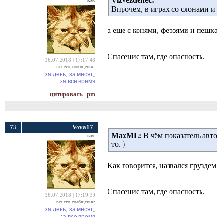
Vizvezdenec:
кмс
Впрочем, в играх со слонами и
а еще с конями, ферзями и пешка
__________________________
Спасение там, где опасность.
26.07.2018 | 17:17:48
все его сообщения:
за день,
за месяц,
за все время
цитировать
pm
73
Vova17
MaxML:
В чём показатель авто
кмс
то. )
Как говорится, назвался груздем 
__________________________
Спасение там, где опасность.
26.07.2018 | 17:19:30
все его сообщения:
за день,
за месяц,
за все время