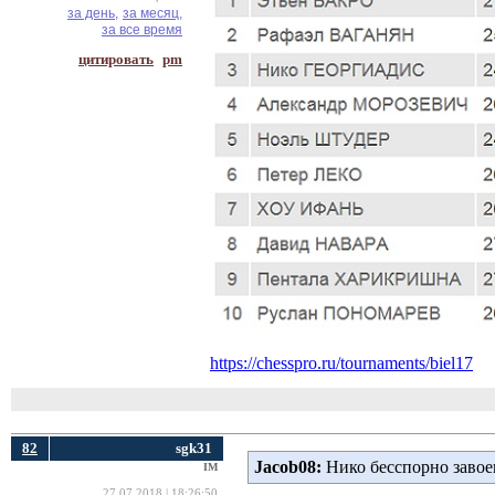
за день,
за месяц,
за все время
цитировать
pm
https://chesspro.ru/tournaments/biel17
82
sgk31
Jacob08:
Нико бесспорно завоев
IM
27.07.2018 | 18:26:50