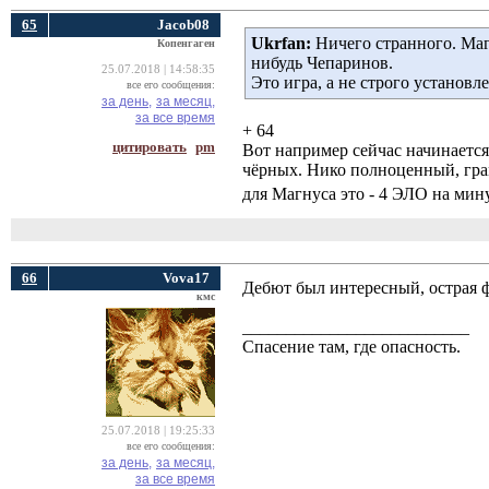
65
Jacob08
Ukrfan:
Ничего странного. Магн
Копенгаген
нибудь Чепаринов.
25.07.2018 | 14:58:35
Это игра, а не строго установ
все его сообщения:
за день,
за месяц,
за все время
+ 64
цитировать
pm
Вот например сейчас начинаетс
чёрных. Нико полноценный, грам
для Магнуса это - 4 ЭЛО на мин
66
Vova17
Дебют был интересный, острая ф
кмс
__________________________
Спасение там, где опасность.
25.07.2018 | 19:25:33
все его сообщения:
за день,
за месяц,
за все время