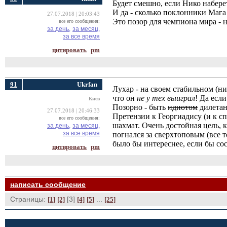
Будет смешно, если Нико набере
И да - сколько поклонники Мага 
27.07.2018 | 20:03:43
Это позор для чемпиона мира - н
все его сообщения:
за день,
за месяц,
за все время
цитировать
pm
91
Ukrfan
Лухар - на своем стабильном (н
что он
не у тех выиграл
! Да есл
Киев
Позорно - быть
идиотом
дилетан
27.07.2018 | 20:46:33
Претензии к Георгиадису (и к с
все его сообщения:
шахмат. Очень достойная цель, к
за день,
за месяц,
за все время
погнался за сверхтоповым (все т
было бы интереснее, если бы со
цитировать
pm
написать сообщение
Страницы:
[3] 
... 
[1]
[2]
[4]
[5]
[25]