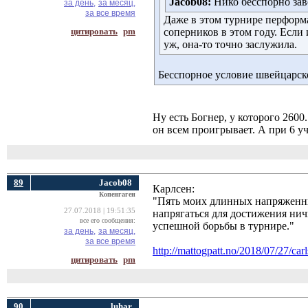
Jacob08:
Нико бесспорно заво
за день,
за месяц,
за все время
Даже в этом турнире перформ
цитировать
pm
соперников в этом году. Если
уж, она-то точно заслужила.
Бесспорное условие швейцарск
Ну есть Богнер, у которого 2600
он всем проигрывает. А при 6 у
89
Jacob08
Карлсен:
Копенгаген
"Пять моих длинных напряженных
27.07.2018 | 19:51:35
напрягаться для достижения нич
все его сообщения:
успешной борьбы в турнире."
за день,
за месяц,
за все время
http://mattogpatt.no/2018/07/27/car
цитировать
pm
90
luhar