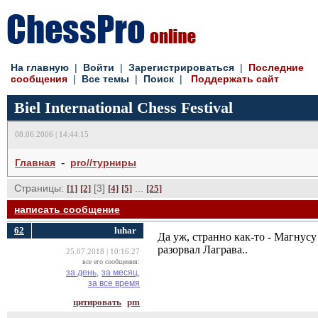
На главную
| 
Войти
| 
Зарегистрироваться
| 
Последние
сообщения
| 
Все темы
| 
Поиск
| 
Поддержать сайт
Biel International Chess Festival
08.06.2006 | 14:44:15
- 
Главная
pro//турниры
Страницы:
[3] 
... 
[1]
[2]
[4]
[5]
[25]
написать сообщение
62
luhar
Да уж, странно как-то - Магнус
разорвал Лаграва..
25.07.2018 | 10:16:27
все его сообщения:
за день,
за месяц,
за все время
цитировать
pm