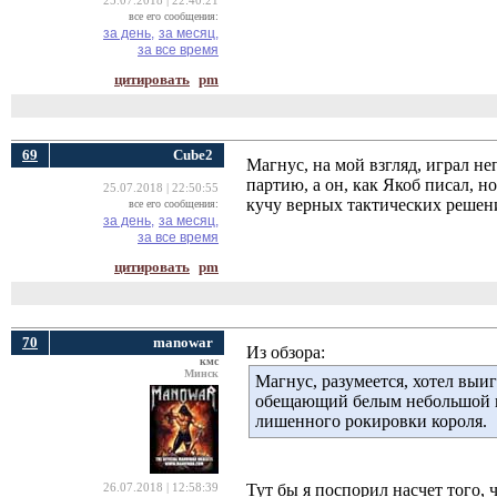
25.07.2018 | 22:40:21
все его сообщения:
за день,
за месяц,
за все время
цитировать
pm
69
Cube2
Магнус, на мой взгляд, играл н
партию, а он, как Якоб писал, 
25.07.2018 | 22:50:55
кучу верных тактических решени
все его сообщения:
за день,
за месяц,
за все время
цитировать
pm
70
manowar
Из обзора:
кмс
Минск
Магнус, разумеется, хотел выи
обещающий белым небольшой пер
лишенного рокировки короля.
Тут бы я поспорил насчет того, 
26.07.2018 | 12:58:39