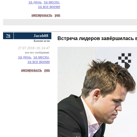
за день,
за месяц,
за все время
цитировать
pm
76
Jacob08
Встреча лидеров завёршилась 
Копенгаген
27.07.2018 | 01:24:47
все его сообщения:
за день,
за месяц,
за все время
цитировать
pm