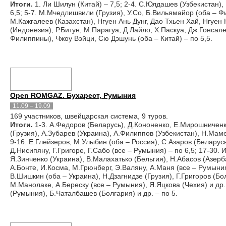
Итоги.
1. Ли Шилун (Китай) – 7,5; 2-4. С.Юлдашев (Узбекистан)
6,5; 5-7. М.Мчедлишвили (Грузия), У.Со, Б.Вильямайор (оба – Фи
М.Кажгалеев (Казахстан), Нгуен Ань Дунг, Дао Тхьен Хай, Нгуен
(Индонезия), Р.Битун, М.Парагуа, Д.Лайло, Х.Паскуа, Дж.Гонсале
Филиппины), Чжоу Вэйци, Сю Дэшунь (оба – Китай) – по 5,5.
Open ROMGAZ. Бухарест, Румыния
11.09 – 19.09
169 участников, швейцарская система, 9 туров.
Итоги.
1-3. А.Федоров (Беларусь), Д.Кононенко, Е.Мирошниченко
(Грузия), А.Зубарев (Украина), А.Филиппов (Узбекистан), Н.Мам
9-16. Е.Глейзеров, М.Улыбин (оба – Россия), С.Азаров (Беларусь
Д.Нисипяну, Г.Григоре, Г.Сабо (все – Румыния) – по 6,5; 17-30. 
Я.Зинченко (Украина), В.Малахатько (Бельгия), Н.Абасов (Азер
А.Бонте, И.Косма, М.Грюнберг, Э.Валяну, А.Маня (все – Румыния
В.Шишкин (оба – Украина), Н.Дзагнидзе (Грузия), Г.Григоров (Б
М.Манолаке, А.Береску (все – Румыния), Я.Яцкова (Чехия) и др. 
(Румыния), Б.Чаталбашев (Болгария) и др. – по 5.