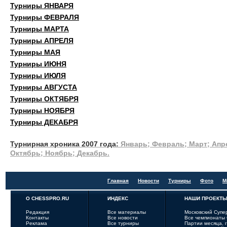
Турниры ЯНВАРЯ
Турниры ФЕВРАЛЯ
Турниры МАРТА
Турниры АПРЕЛЯ
Турниры МАЯ
Турниры ИЮНЯ
Турниры ИЮЛЯ
Турниры АВГУСТА
Турниры ОКТЯБРЯ
Турниры НОЯБРЯ
Турниры ДЕКАБРЯ
Турнирная хроника 2007 года:
Январь
;
Февраль
;
Март
;
Апр
Октябрь
;
Ноябрь
;
Декабрь
.
Главная
Новости
Турниры
Фото
М
О CHESSPRO.RU
ИНДЕКС
НАШИ ПРОЕКТ
Редакция
Все материалы
Московский Супе
Контакты
Все новости
Все чемпионаты
Реклама
Все турниры
Партии месяца, 