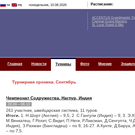
Расписание:
понедельник, 10.08.2026
ACCENTUS Grandmaster Tou
Chennai Grand Masters
St. Louis Rapid & Blitz
Главная
Новости
Фото
Мнение
Энцикл
Турниры
Турнирная хроника. Сентябрь
Чемпионат Содружества. Нагпур, Индия
28.09 – 06.10
261 участник, швейцарская система, 11 туров.
Итоги.
1. Н.Шорт (Англия) – 9,5; 2. С.Гангули (Индия) – 9; 3. Э.
М.Венкатеш, Г.Рохит, С.Видит, П.Неги, Р.Лаксман, Д.Сенгупта, Ч
Индия), З.Рахман (Бангладеш) – по 8; 16-27. А.Кунте, Д.Баруа, 
– по 7,5.