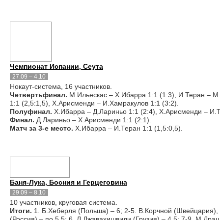
Чемпионат Испании, Сеута
27.09 – 4.10
Нокаут-система, 16 участников.
Четвертьфинал.
М.Ильескас – Х.Ибарра 1:1 (1:3), И.Теран – М.
1:1 (2,5:1,5), Х.Арисменди – И.Хамракулов 1:1 (3:2).
Полуфинал.
Х.Ибарра – Д.Лариньо 1:1 (2:4), Х.Арисменди – И.Те
Финал.
Д.Лариньо – Х.Арисменди 1:1 (2:1).
Матч за 3-е место.
Х.Ибарра – И.Теран 1:1 (1,5:0,5).
Баня-Лука, Босния и Герцеговина
29.09 – 8.10
10 участников, круговая система.
Итоги.
1. Б.Хеберля (Польша) – 6; 2-5. В.Корчной (Швейцария), 
(Россия) – по 5,5; 6. Л.Джавахишвили (Грузия) – 4,5; 7-9. М.Дра