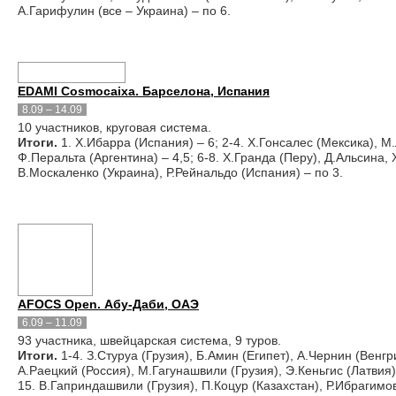
А.Гарифулин (все – Украина) – по 6.
EDAMI Cosmocaixa. Барселона, Испания
8.09 – 14.09
10 участников, круговая система.
Итоги.
1. Х.Ибарра (Испания) – 6; 2-4. Х.Гонсалес (Мексика), М.
Ф.Перальта (Аргентина) – 4,5; 6-8. Х.Гранда (Перу), Д.Альсина, 
В.Москаленко (Украина), Р.Рейнальдо (Испания) – по 3.
AFOCS Open. Абу-Даби, ОАЭ
6.09 – 11.09
93 участника, швейцарская система, 9 туров.
Итоги.
1-4. З.Стуруа (Грузия), Б.Амин (Египет), А.Чернин (Венгр
А.Раецкий (Россия), М.Гагунашвили (Грузия), Э.Кеньгис (Латвия)
15. В.Гаприндашвили (Грузия), П.Коцур (Казахстан), Р.Ибрагимо