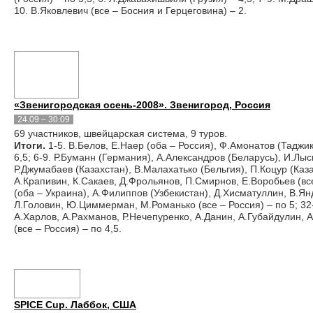
10. В.Яковлевич (все – Босния и Герцеговина) – 2.
«Звенигородская осень-2008». Звенигород, Россия
24.09 – 30.09
69 участников, швейцарская система, 9 туров.
Итоги.
1-5. В.Белов, Е.Наер (оба – Россия), Ф.Амонатов (Таджик
6,5; 6-9. Р.Буманн (Германия), А.Александров (Беларусь), И.Лысы
Р.Джумабаев (Казахстан), В.Малахатько (Бельгия), П.Коцур (Каз
А.Крапивин, К.Сакаев, Д.Фрольянов, П.Смирнов, Е.Воробьев (все
(оба – Украина), А.Филиппов (Узбекистан), Д.Хисматуллин, В.Ян
Л.Головин, Ю.Циммерман, М.Романько (все – Россия) – по 5; 32
А.Харлов, А.Рахманов, Р.Нечепуренко, А.Данин, А.Губайдулин, 
(все – Россия) – по 4,5.
SPICE Cup. Лаббок, США