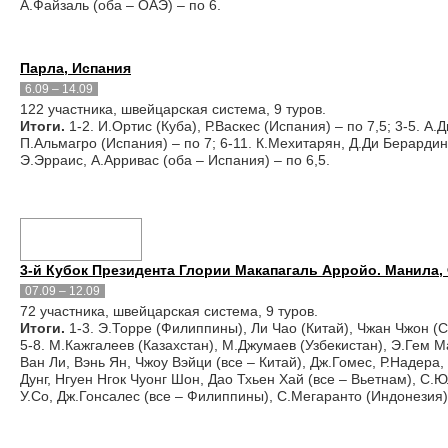
А.Файзаль (оба – ОАЭ) – по 6.
Парла, Испания
6.09 – 14.09
122 участника, швейцарская система, 9 туров.
Итоги.
1-2. И.Ортис (Куба), Р.Васкес (Испания) – по 7,5; 3-5. А
П.Альмагро (Испания) – по 7; 6-11. К.Мехитарян, Д.Ди Берардин
Э.Эрраис, А.Арривас (оба – Испания) – по 6,5.
3-й Кубок Президента Глории Макапагаль Арройо. Манила
07.09 – 12.09
72 участника, швейцарская система, 9 туров.
Итоги.
1-3. Э.Торре (Филиппины), Ли Чао (Китай), Чжан Чжон (Си
5-8. М.Кажгалеев (Казахстан), М.Джумаев (Узбекистан), Э.Гем М
Ван Ли, Вэнь Ян, Чжоу Вэйци (все – Китай), Дж.Гомес, Р.Надера
Дунг, Нгуен Нгок Чуонг Шон, Дао Тхьен Хай (все – Вьетнам), С.Ю
У.Со, Дж.Гонсалес (все – Филиппины), С.Мегаранто (Индонезия),