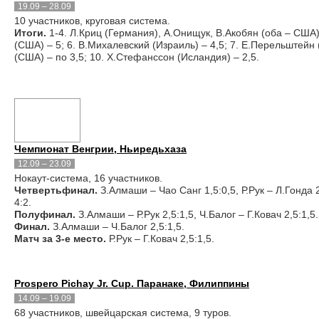
19.09 – 28.09
10 участников, круговая система.
Итоги.
1-4. Л.Криц (Германия), А.Онищук, В.Акобян (оба – США)
(США) – 5; 6. В.Михалевский (Израиль) – 4,5; 7. Е.Перельштейн 
(США) – по 3,5; 10. Х.Стефанссон (Исландия) – 2,5.
Чемпионат Венгрии, Ньиредьхаза
12.09 – 23.09
Нокаут-система, 16 участников.
Четвертьфинал.
З.Алмаши – Чао Санг 1,5:0,5, Р.Рук – Л.Гонда 2,
4:2.
Полуфинал.
З.Алмаши – Р.Рук 2,5:1,5, Ч.Балог – Г.Ковач 2,5:1,5.
Финал.
З.Алмаши – Ч.Балог 2,5:1,5.
Матч за 3-е место.
Р.Рук – Г.Ковач 2,5:1,5.
Prospero Pichay Jr. Cup. Паранаке, Филиппины
14.09 – 19.09
68 участников, швейцарская система, 9 туров.