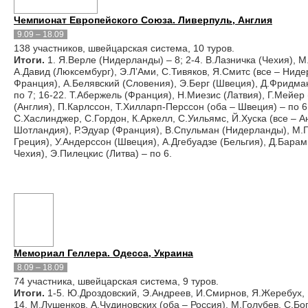
Чемпионат Европейского Союза. Ливерпуль, Англия
9.09 – 18.09
138 участников, швейцарская система, 10 туров.
Итоги.
1. Я.Верле (Нидерланды) – 8; 2-4. В.Лазничка (Чехия), М.
А.Давид (Люксембург), Э.Л’Ами, С.Тивяков, Я.Смитс (все – Нид
Франция), А.Белявский (Словения), Э.Берг (Швеция), Д.Фридман
по 7; 16-22. Т.Абержель (Франция), Н.Миезис (Латвия), Г.Мейер
(Англия), П.Карлссон, Т.Хилларп-Перссон (оба – Швеция) – по 6,
С.Хаслинджер, С.Гордон, К.Аркелл, С.Уильямс, Й.Хуска (все – А
Шотландия), Р.Эдуар (Франция), В.Спульман (Нидерланды), М.Г
Греция), У.Андерссон (Швеция), А.Дгебуадзе (Бельгия), Д.Барам
Чехия), Э.Пилецкис (Литва) – по 6.
Мемориал Геллера. Одесса, Украина
8.09 – 18.09
74 участника, швейцарская система, 9 туров.
Итоги.
1-5. Ю.Дроздовский, Э.Андреев, И.Смирнов, Я.Жеребух, Р.К
14. М.Лушенков, А.Чудиновских (оба – Россия), М.Голубев, С.Б