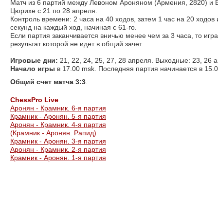
Матч из 6 партий между Левоном Ароняном (Армения, 2820) и 
Цюрихе с 21 по 28 апреля.
Контроль времени: 2 часа на 40 ходов, затем 1 час на 20 ходов
секунд на каждый ход, начиная с 61-го.
Если партия заканчивается вничью менее чем за 3 часа, то иг
результат которой не идет в общий зачет.
Игровые дни:
21, 22, 24, 25, 27, 28 апреля. Выходные: 23, 26 
Начало игры
в 17.00 msk. Последняя партия начинается в 15.
Общий счет матча 3:3
.
СhessPro Live
Аронян - Крамник. 6-я партия
Крамник - Аронян. 5-я партия
Аронян - Крамник. 4-я партия
(Крамник - Аронян. Рапид)
Крамник - Аронян. 3-я партия
Аронян - Крамник. 2-я партия
Крамник - Аронян. 1-я партия