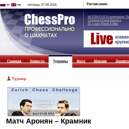
Расписание:
пятница, 07.08.2026
ACCENTUS Grandmaster Tou
Chennai Grand Masters
St. Louis Rapid & Blitz
Главная
Новости
Фото
Мнение
Энцикл
Турниры
Турнир
Матч Аронян – Крамник