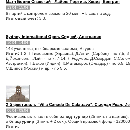
Матч Борис Спасский - Лайош Портиш. Хевиз, Венгрия
13.04 - 15.04
6 партий с контролем времени 20 мин. + 5 сек. на ход.
Итоговый счет:
3:3.
Sydney International Open. Сидней, Австралия
10.04 - 14.04
143 участника, швейцарская система, 9 туров
Итоги:
1-2. Г.Тимошенко (Украина), Д.Антич (Сербия) - по 7,5; 
Д.Йохансен, Г.Лэйн - по 7; 7-14. Я.Роджерс, Д.Смердон, С.Солом
Австралия), Т.Бакре (Индия), К.Матаморос (Эквадор) - по 6,5; 15
С.Шипов (Россия) и др. - по 5,5.
2-й фестиваль "Villa Canada De Calatrava". Сьюдад Реал, Ис
06.04 - 08.04
Фестиваль включает в себя
рапид-турнир
(25 мин. на партию),
и
блицтурнир
(3 мин. + 2 сек.). Общий призовой фонд - 120000
Итоги.