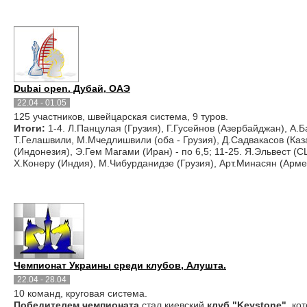
Dubai open. Дубай, ОАЭ
22.04 - 01.05
125 участников, швейцарская система, 9 туров.
Итоги:
1-4. Л.Панцулая (Грузия), Г.Гусейнов (Азербайджан), А.Ба
Т.Гелашвили, М.Мчедлишвили (оба - Грузия), Д.Садвакасов (Каз
(Индонезия), Э.Гем Магами (Иран) - по 6,5; 11-25. Я.Эльвест (С
Х.Конеру (Индия), М.Чибурданидзе (Грузия), Арт.Минасян (Армени
Чемпионат Украины среди клубов, Алушта.
22.04 - 28.04
10 команд, круговая система.
Победителем чемпионата
стал киевский
клуб "Keystone"
, ко