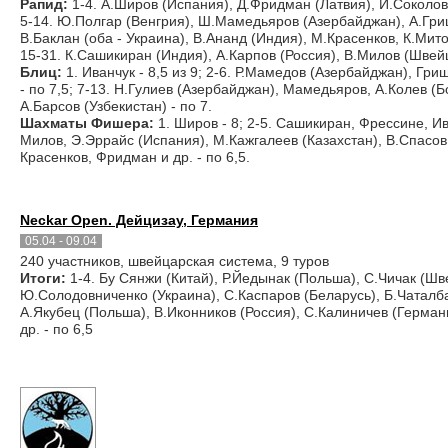
Рапид:
1-4. А.Широв (Испания), Д.Фридман (Латвия), И.Соколов 
5-14. Ю.Полгар (Венгрия), Ш.Мамедьяров (Азербайджан), А.Грищ
В.Баклан (оба - Украина), В.Ананд (Индия), М.Красенков, К.Мито
15-31. К.Сашикиран (Индия), А.Карпов (Россия), В.Милов (Швейца
Блиц:
1. Иванчук - 8,5 из 9; 2-6. Р.Мамедов (Азербайджан), Гр
- по 7,5; 7-13. Н.Гулиев (Азербайджан), Мамедьяров, А.Колев (Б
А.Барсов (Узбекистан) - по 7.
Шахматы Фишера:
1. Широв - 8; 2-5. Сашикиран, Фрессине, Ива
Милов, Э.Эррайс (Испания), М.Кажгалеев (Казахстан), В.Спасов 
Красенков, Фридман и др. - по 6,5.
Neckar Open. Дейцизау, Германия
05.04 - 09.04
240 участников, швейцарская система, 9 туров
Итоги:
1-4. Бу Сянжи (Китай), Р.Йедынак (Польша), С.Чичак (Шве
Ю.Солодовниченко (Украина), С.Каспаров (Беларусь), Б.Чаталба
А.Якубец (Польша), В.Иконников (Россия), С.Калиничев (Герман
др. - по 6,5