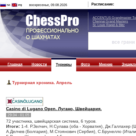
Расписание:
воскресенье, 09.08.2026
ACCENTUS Grandmaster Tou
Chennai Grand Masters
St. Louis Rapid & Blitz
Главная
Новости
Фото
Мнение
Энцикл
Турниры
Турнирная хроника. Апрель
Casinо di Lugano Open. Лугано, Швейцария.
29.04 - 01.05
72 участника, швейцарская система, 6 туров.
Итоги:
1-4. Р.Зелчич, Н.Сулава (оба - Хорватия), Дж.Галлахер (
А.Делчев (Болгария), М.Стоянович (Сербия), С.Брунелло (Италия