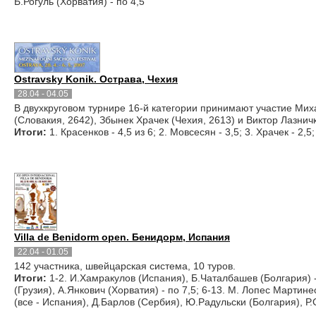
Б.Рогуль (Хорватия) - по 4,5
Ostravsky Konik. Острава, Чехия
28.04 - 04.05
В двухкруговом турнире 16-й категории принимают участие Мих
(Словакия, 2642), Збынек Храчек (Чехия, 2613) и Виктор Лазничк
Итоги:
1. Красенков - 4,5 из 6; 2. Мовсесян - 3,5; 3. Храчек - 2,5;
Villa de Benidorm open. Бенидорм, Испания
22.04 - 01.05
142 участника, швейцарская система, 10 туров.
Итоги:
1-2. И.Хамракулов (Испания), Б.Чаталбашев (Болгария) -
(Грузия), А.Янкович (Хорватия) - по 7,5; 6-13. М. Лопес Марти
(все - Испания), Д.Барлов (Сербия), Ю.Радульски (Болгария), Р.