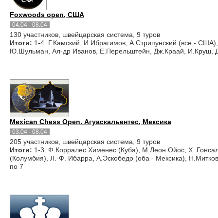
Foxwoods open, США
04.04 - 08.04
130 участников, швейцарская система, 9 туров
Итоги:
1-4. Г.Камский, И.Ибрагимов, А.Стрипунский (все - США), 
Ю.Шульман, Ал-др Иванов, Е.Перельштейн, Дж.Краай, И.Круш, Д.
Mexican Chess Open. Агуаскальентес, Мексика
03.04 - 08.04
205 участников, швейцарская система, 9 туров
Итоги:
1-3. Ф.Корралес Хименес (Куба), М.Леон Ойос, Х. Гонсале
(Колумбия), Л.-Ф. Ибарра, А.Эскобедо (оба - Мексика), Н.Митков
по 7