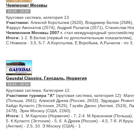
Чемпионат Москвы
18.04 - 24.04
Круговая система, категория 13.
Участники:
Алексей Коротылев (2620), Владимир Белов (2586), 
Фаррух Амонатов (2574), Андрей Рычагов (2571), Станислав Нов
Чемпионом Москвы 2007 г.
стал международный гроссмейсте
Итоги:
1-2. В.Белов (первый по дополнительным показателям), Б.Г
С.Новиков - 3,5; 5-7. А.Коротылев, Е.Воробьев, А.Рычагов - по 3; 
Gausdal Classics. Гаусдаль, Норвегия
18.04 - 26.04
Круговая система. Категория 12.
Участники турнира "А"
(круговая система, категория 12): Маг
(Польша, 2661), Алексей Дреев (Россия, 2633), Эдуардас Розент
Кайдо Кулаотс (Эстония, 2525), Гэуэйн Джонс (Англия, 2524), 
2478), Эрик Москоу (США, 2260).
Итоги:
1. М.Карлсен (Норвегия) - 7; 2-4. М.Красенков (Польша), 
5. К.Кулаотс (Эстония) - 5; 6. А.Дреев (Россия) - 4,5; 7-8. И.Кру
(Англия) - 2,5; 10. Э.Москоу (США) - 1