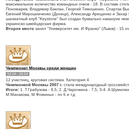
максимальное количество командных очков - 18. В составе сто
Пономарев, Владимир Баклан, Георгий Тимошенко, Спартак Выс
Евгений Мирошниченко (Донецк), Александр Арещенко и Захар
шахматный клуб "Keystone" был создан буквально накануне че
украинско-швейцарская фирма.
Второе место
занял "Университет им. И.Франко" (Львов) - 15 о
Чемпионат Москвы среди женщин
18.04 - 28.04
12 участниц, круговая система. Категория 4.
Чемпионкой Москвы 2007 г.
стала международный гроссмейс
Итоги:
1. Т.Грабузова - 8,5; 2. Д.Чарочкина - 7,5; 3-4. А.Шумили
М.Манакова, М.Фоминых - по 6 и т.д.