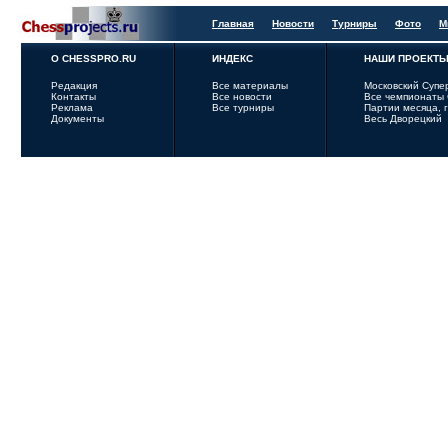
Главная
Новости
Турниры
Фото
М
О CHESSPRO.RU
ИНДЕКС
НАШИ ПРОЕКТ
Редакция
Все материалы
Московский Супе
Контакты
Все новости
Все чемпионаты
Реклама
Все турниры
Партии месяца, 
Документы
Весь Дворецкий