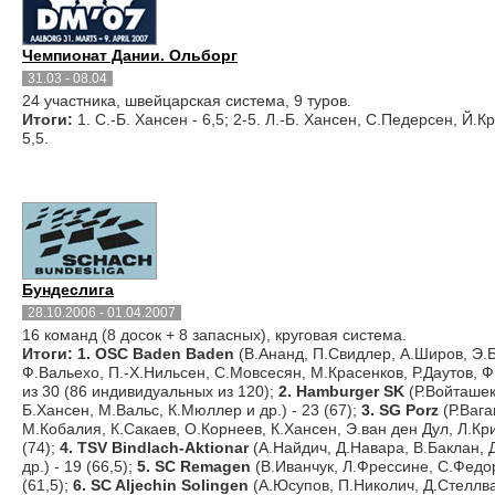
Чемпионат Дании. Ольборг
31.03 - 08.04
24 участника, швейцарская система, 9 туров.
Итоги:
1. С.-Б. Хансен - 6,5; 2-5. Л.-Б. Хансен, С.Педерсен, Й.К
5,5.
Бундеслига
28.10.2006 - 01.04.2007
16 команд (8 досок + 8 запасных), круговая система.
Итоги:
1. OSC Baden Baden
(В.Ананд, П.Свидлер, А.Широв, Э.Б
Ф.Вальехо, П.-Х.Нильсен, С.Мовсесян, М.Красенков, Р.Даутов, Ф
из 30 (86 индивидуальных из 120);
2. Hamburger SK
(Р.Войташек
Б.Хансен, М.Вальс, К.Мюллер и др.) - 23 (67);
3. SG Porz
(Р.Вага
М.Кобалия, К.Сакаев, О.Корнеев, К.Хансен, Э.ван ден Дул, Л.Кри
(74);
4. TSV Bindlach-Aktionar
(А.Найдич, Д.Навара, В.Баклан,
др.) - 19 (66,5);
5. SC Remagen
(В.Иванчук, Л.Фрессине, С.Федорч
(61,5);
6. SC Aljechin Solingen
(А.Юсупов, П.Николич, Д.Стеллва