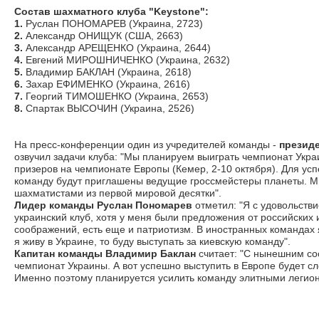
Состав шахматного клуба "Keystone":
1.
Руслан ПОНОМАРЕВ (Украина, 2723)
2.
Александр ОНИЩУК (США, 2663)
3.
Александр АРЕЩЕНКО (Украина, 2644)
4.
Евгений МИРOШНИЧEНКO (Украина, 2632)
5.
Владимир БАКЛАН (Украина, 2618)
6.
Захар ЕФИМЕНКО (Украина, 2616)
7.
Георгий ТИМОШЕНКО (Украина, 2653)
8.
Спартак ВЫСОЧИН (Украина, 2526)
На пресс-конференции один из учредителей команды -
презид
озвучил задачи клуба: "Мы планируем выиграть чемпионат Украи
призеров на чемпионате Европы (Кемер, 2-10 октября). Для у
команду будут приглашены ведущие гроссмейстеры планеты. М
шахматистами из первой мировой десятки".
Лидер команды Руслан Пономарев
отметил: "Я с удовольств
украинский клуб, хотя у меня были предложения от российских
соображений, есть еще и патриотизм. В иностранных командах 
я живу в Украине, то буду выступать за киевскую команду".
Капитан команды Владимир Баклан
считает: "С нынешним с
чемпионат Украины. А вот успешно выступить в Европе будет сл
Именно поэтому планируется усилить команду элитными легио