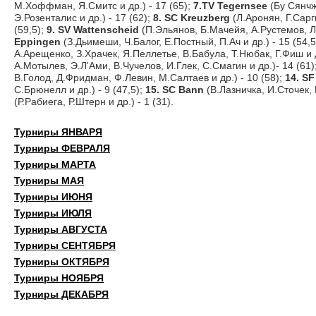
М.Хоффман, Я.Смитс и др.) - 17 (65);
7.TV Tegernsee
(Бу Сянчж
Э.Розенталис и др.) - 17 (62);
8. SC Kreuzberg
(Л.Аронян, Г.Сарг
(59,5);
9. SV Wattenscheid
(П.Эльянов, Б.Мачейя, А.Рустемов, Л.
Eppingen
(З.Дьимеши, Ч.Балог, Е.Постный, П.Ач и др.) - 15 (54,5
А.Арещенко, З.Храчек, Я.Пеллетье, В.Бабула, Т.Нюбак, Г.Фиш и д
А.Мотылев, Э.Л'Ами, В.Чучелов, И.Глек, С.Смагин и др.)- 14 (61)
В.Голод, Д.Фридман, Ф.Левин, М.Салтаев и др.) - 10 (58);
14. SF
С.Брюнелл и др.) - 9 (47,5);
15. SC Bann
(В.Лазничка, И.Сточек, Р
(Р.Рабиега, Р.Штерн и др.) - 1 (31).
Турниры ЯНВАРЯ
Турниры ФЕВРАЛЯ
Турниры МАРТА
Турниры МАЯ
Турниры ИЮНЯ
Турниры ИЮЛЯ
Турниры АВГУСТА
Турниры СЕНТЯБРЯ
Турниры ОКТЯБРЯ
Турниры НОЯБРЯ
Турниры ДЕКАБРЯ