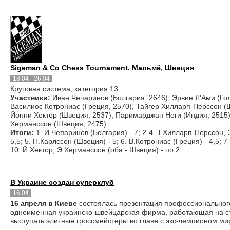
Sigeman & Co Chess Tournament. Мальмё, Швеция
18.04 - 26.04
Круговая система, категория 13.
Участники:
Иван Чепаринов (Болгария, 2646), Эрвин Л'Ами (Гол
Василиос Котрониас (Греция, 2570), Тайгер Хилларп-Перссон (
Йонни Хектор (Швеция, 2537), Паримарджан Неги (Индия, 2515)
Херманссон (Швеция, 2475).
Итоги:
1. И.Чепаринов (Болгария) - 7; 2-4. Т.Хилларп-Перссон, 
5,5; 5. П.Карлссон (Швеция) - 5; 6. В.Котрониас (Греция) - 4,5; 7
10. Й.Хектор, Э.Херманссон (оба - Швеция) - по 2
В Украине создан суперклуб
16.04
16 апреля в Киеве
состоялась презентация профессионального 
одноименная украинско-швейцарская фирма, работающая на стр
выступать элитные гроссмейстеры во главе с экс-чемпионом 