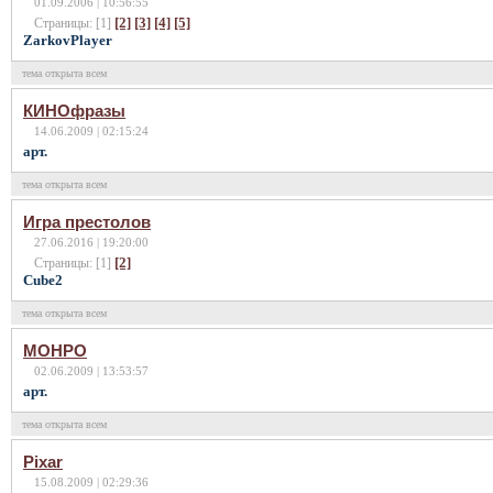
01.09.2006 | 10:56:55
[2]
[3]
[4]
[5]
Страницы: [1]
ZarkovPlayer
тема открыта всем
КИНОфразы
14.06.2009 | 02:15:24
арт.
тема открыта всем
Игра престолов
27.06.2016 | 19:20:00
[2]
Страницы: [1]
Cube2
тема открыта всем
МОНРО
02.06.2009 | 13:53:57
арт.
тема открыта всем
Pixar
15.08.2009 | 02:29:36