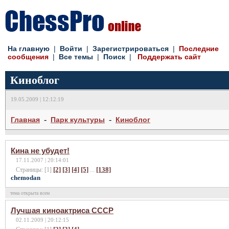
На главную
|
Войти
|
Зарегистрироваться
|
Последние
сообщения
|
Все темы
|
Поиск
|
Поддержать сайт
Киноблог
19.05.2009 | 12:12:19
-
-
Главная
Парк культуры
Киноблог
Кина не убудет!
17.11.2007 | 20:14:01
[2]
[3]
[4]
[5]
[138]
Страницы: [1]
...
chemodan
тема открыта всем
Лучшая киноактриса СССР
02.11.2009 | 20:12:15