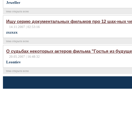
Jeweller
тема открыта всем
Ищу серию документальных фильмов про 12 шах-ных ч
14.11.2007 | 02:53:16
zxzxzx
тема открыта всем
О судьбах некоторых актеров фильма "Гостья из будуще
20.05.2007 | 16:48:32
Leontiev
тема открыта всем