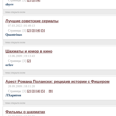
[2]
[3]
[4]
Страницы: [1]
shyev
тема открыта всем
Лучшие советcкие сериалы
07.03.2022 | 01:49:13
[2]
[3]
[4]
[5]
Страницы: [1]
Quantrinas
тема открыта всем
Шахматы и юмор в кино
13.06.2009 | 19:13:43
[2]
Страницы: [1]
orlov
тема открыта всем
Арест Романа Полански: рецидив истории с Фишером
28.09.2009 | 18:11:20
[2]
[3]
[4]
[5]
[9]
Страницы: [1]
...
ЛХаритон
тема открыта всем
Фильмы о шахматах