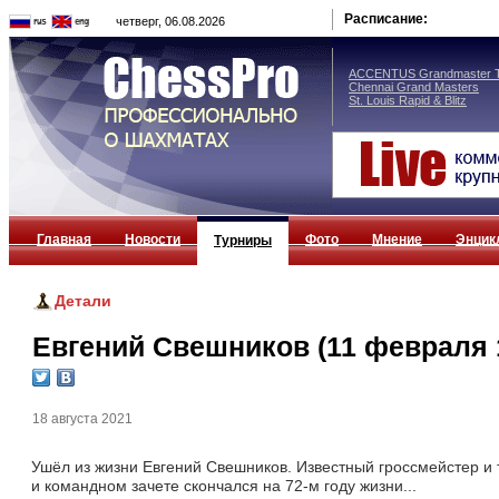
Расписание:
четверг, 06.08.2026
ACCENTUS Grandmaster T
Chennai Grand Masters
St. Louis Rapid & Blitz
Главная
Новости
Фото
Мнение
Энцик
Турниры
Детали
Евгений Свешников (11 февраля 1
18 августа 2021
Ушёл из жизни
Евгений Свешников
. Известный гроссмейстер и
и командном зачете скончался на 72-м году жизни...