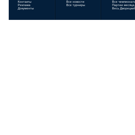
Контакты
Все новости
Все чемпионат
Реклама
Все турниры
Партии месяца,
Документы
Весь Дворецки