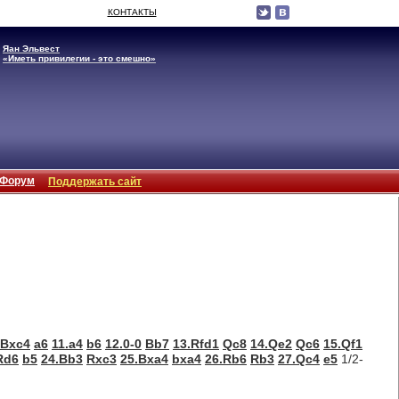
КОНТАКТЫ
Яан Эльвест
«Иметь привилегии - это смешно»
Форум
Поддержать сайт
.Bxc4
a6
11.a4
b6
12.0-0
Bb7
13.Rfd1
Qc8
14.Qe2
Qc6
15.Qf1
Rd6
b5
24.Bb3
Rxc3
25.Bxa4
bxa4
26.Rb6
Rb3
27.Qc4
e5
1/2-