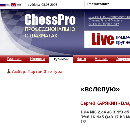
Расписание:
суббота, 08.08.2026
ACCENTUS Grandmaster Tou
Chennai Grand Masters
St. Louis Rapid & Blitz
Главная
Новости
Фото
Мнение
Энцикл
Турниры
Амбер. Партии 3-го тура
«вслепую»
Сергей КАРЯКИН - Вл
1.d4
Nf6
2.c4
e6
3.Nf3
d5
Rfc8
16.Ne5
Qe8
17.h3
N
1/2