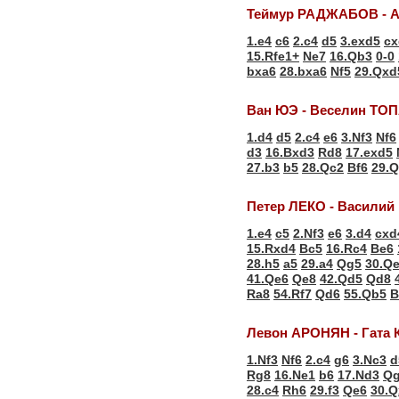
Теймур РАДЖАБОВ - 
1.e4
c6
2.c4
d5
3.exd5
cx
15.Rfe1+
Ne7
16.Qb3
0-0
bxa6
28.bxa6
Nf5
29.Qxd
Ван ЮЭ - Веселин ТО
1.d4
d5
2.c4
e6
3.Nf3
Nf6
d3
16.Bxd3
Rd8
17.exd5
27.b3
b5
28.Qc2
Bf6
29.
Петер ЛЕКО - Васили
1.e4
c5
2.Nf3
e6
3.d4
cxd
15.Rxd4
Bc5
16.Rc4
Be6
28.h5
a5
29.a4
Qg5
30.Q
41.Qe6
Qe8
42.Qd5
Qd8
Ra8
54.Rf7
Qd6
55.Qb5
B
Левон АРОНЯН - Гата
1.Nf3
Nf6
2.c4
g6
3.Nc3
d
Rg8
16.Ne1
b6
17.Nd3
Q
28.c4
Rh6
29.f3
Qe6
30.Q