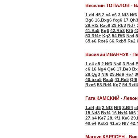
Веселин ТОПАЛОВ - В
1.d4
d5
2.c4
c6
3.Nf3
Nf6
Bg6
16.Bxg6
fxg6
17.Qh
28.Rf2
Rac8
29.Rb3
Nd7
41.Ba5
Kg6
42.Rb3
Kf5
4
53.Rf4+
Kg3
54.Rf6
Nc4
5
65.e6
Rxe6
66.Rxb5
Re2
Василий ИВАНЧУК - П
1.e4
e5
2.Nf3
Nc6
3.Bc4
c6
16.Ng4
Qe6
17.Be3
Bx
28.Qg3
Nf6
29.Nd6
Re7
3
40.bxa5
Rxa5
41.Re5
Qf6
Rxc6
53.Rd4
Kg7
54.Rxf4
Гата КАМСКИЙ - Лево
1.d4
d5
2.Nf3
Nf6
3.Bf4
c
15.Nd3
Bxf4
16.Nxf4
Nf6
27.b4
Ke7
28.Kf1
Ke6
29.
40.e4
Kxb3
41.e5
Nf7
42.
Магнус КАРЛСЕН - Ви