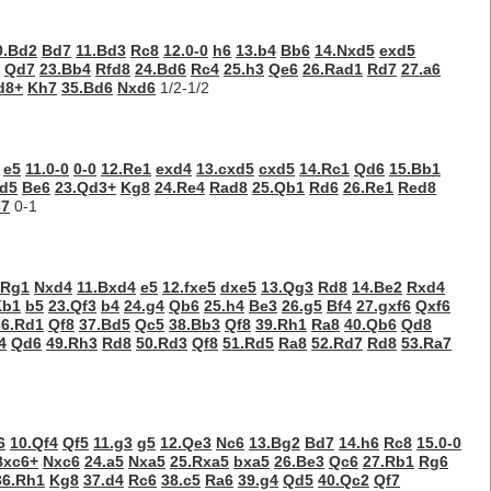
0.Bd2
Bd7
11.Bd3
Rc8
12.0-0
h6
13.b4
Bb6
14.Nxd5
exd5
Qd7
23.Bb4
Rfd8
24.Bd6
Rc4
25.h3
Qe6
26.Rad1
Rd7
27.a6
d8+
Kh7
35.Bd6
Nxd6
1/2-1/2
e5
11.0-0
0-0
12.Re1
exd4
13.cxd5
cxd5
14.Rc1
Qd6
15.Bb1
d5
Be6
23.Qd3+
Kg8
24.Re4
Rad8
25.Qb1
Rd6
26.Re1
Red8
c7
0-1
.Rg1
Nxd4
11.Bxd4
e5
12.fxe5
dxe5
13.Qg3
Rd8
14.Be2
Rxd4
Kb1
b5
23.Qf3
b4
24.g4
Qb6
25.h4
Be3
26.g5
Bf4
27.gxf6
Qxf6
36.Rd1
Qf8
37.Bd5
Qc5
38.Bb3
Qf8
39.Rh1
Ra8
40.Qb6
Qd8
4
Qd6
49.Rh3
Rd8
50.Rd3
Qf8
51.Rd5
Ra8
52.Rd7
Rd8
53.Ra7
6
10.Qf4
Qf5
11.g3
g5
12.Qe3
Nc6
13.Bg2
Bd7
14.h6
Rc8
15.0-0
Bxc6+
Nxc6
24.a5
Nxa5
25.Rxa5
bxa5
26.Be3
Qc6
27.Rb1
Rg6
36.Rh1
Kg8
37.d4
Rc6
38.c5
Ra6
39.g4
Qd5
40.Qc2
Qf7