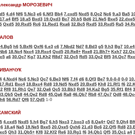
Александр МОРОЗЕВИЧ
d5
4.d4
Nf6
5.Nc3
e6
6.Nf3
Bb4
7.cxd5
Nxd5
8.Qc2
Nc6
9.a3
Ba5
1
17.a4
Bf5
18.a5
Bxd3
19.Qxd3
Bc7
20.b5
Bd6
21.Ne5
Bxe5
22.dxe5
5
Qxd5
30.Rxd5
Rc6
31.Red1
Rxa6
32.Bc5
Rxd5
33.Rxd5
Ra5
34.R
ПАЛОВ
4.Bg5
h6
5.Bxf6
Qxf6
6.e3
c6
7.Nbd2
Nd7
8.Bd3
g5
9.h3
Bg7
10.e4
Nb6
18.Nc4
Nxc4
19.Rxc4
Qxd5
20.Re8+
Rxe8
21.Bh7+
Kxh7
22.Qx
Qc5
a6
30.Qc7
Kg7
31.Kh2
R8d7
32.Qc5
Rd5
33.Qc2
Bf5
34.Qc7
Rx
й ИВАНЧУК
4
4.Nxd4
Nc6
5.Nc3
Qc7
6.Be3
Nf6
7.f4
d6
8.Qf3
Be7
9.0-0-0
0-0
10
17.Rd1
Bxc4
18.Bxc4
Rd8
19.Nd5
Nxd5
20.Bxd5
Kh8
21.Rf1
f6
22.
e2
Rf8
31.Rh1
Qe7
32.Qa6
Qc5
33.Bb3
Rd8
34.Ka2
Bg5
35.Rf1
Bf4
43.Qb5
Qe8
44.Qe2
Rd8
45.Qa6
Ra8
46.Qb7
Rb8
47.Qc7
Qd8
48.Qc
h6
56.Rd7
Qf6
57.Qd5
1-0
 КАМСКИЙ
5
4.cxd5
Nxd5
5.h4
Bg7
6.h5
Nxc3
7.bxc3
c5
8.Qa4+
Qd7
9.Qh4
Bf
g6
18.a4
Na5
19.Ne5
Bxe5
20.Qxe5
Qxh6
21.d3
Bc6
22.Qf5
Rd8
23.
xc5
Qh3
31.Qb5+
Kf8
32.Kf2
Re6
33.Rg1
f6
34.Qb1
Qf5
35.Qc1
a4