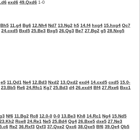
.d6
exd6
49.Qxd6
1-0
Bh5
11.g4
Bg6
12.Nh4
Nd7
13.Ng2
h5
14.f4
hxg4
15.hxg4
Qc7
24.cxd5
Bxd5
25.Be3
Bxg5
26.Qg3
Be7
27.Bg2
g5
28.Nxg5
e5
11.Qd1
Ne4
12.Bd3
Nxd2
13.Qxd2
exd4
14.cxd5
cxd5
15.0-
23.Bb5
Re6
24.Rfc1
Kg7
25.Bd3
d4
26.exd4
Bf4
27.Rxe6
Bxc1
.g3
Nf6
11.Bg2
Rc8
12.0-0
0-0
13.Be3
Kh8
14.Rc1
Ng4
15.Nd5
23.Kh2
Rce8
24.Re1
Ne5
25.Bd4
Qg4
26.Bxe5
dxe5
27.Ne3
5.c6
Re2
36.Rxf3
Qxf3
37.Qxe2
Qxc6
38.Qxe5
Bf6
39.Qe4
Qb5