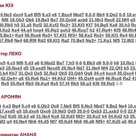
ан ЮЭ
4.Nc3
dxc4
5.a4
Bf5
6.e3
e6
7.Bxc4
Nbd7
8.0-0
Bb4
9.Qe2
0-0
10.e
3
Nf8
18.Qb3
Qb6
19.Be3
Be7
20.Qxb6
axb6
21.Nh3
Rec8
22.Nf4
g5
30.Rb5
h5
31.a5
Rxf2
32.Kxf2
Rc2+
33.Kf3
Kf7
34.Bg5
Ke8
35.h3
R
3.Ke2
Ke4
44.g4
hxg4
45.Rg3
gxh3
46.Rxg7
h2
47.Rg4+
Kf5
48.Rh
5.Be1+
Kg4
56.Rxe6
Re3+
57.Kf1
Rf3+
58.Ke2
Re3+
59.Kf1
Re4
60.
67.Rb8
Ne4
68.Rf8
Rd2
69.Kf1
Ra2
70.Be3
Ng3+
71.Kg1
Nf5
72.Bf2
етер ЛЕКО
Bc5
4.c3
Nf6
5.d3
a6
6.Nbd2
Ba7
7.h3
0-0
8.Bb3
d6
9.0-0
h6
10.Re1
e3
18.Nxe3
d5
19.exd5
Nexd5
20.Nc4
Nd7
21.Ne4
Nf4
22.Qf3
b5
23
0.b4
Kh7
31.Qe3
Qe5
32.Ra3
Qh5
33.Qd4
Qg6
34.c4
bxc4
35.Qxc4
42.Qe4+
g6
43.Re6
Ra1+
44.Kh2
Qf4+
45.Qxf4
gxf4
46.Rxc6
Ra2
4
Rc5
55.Re4
Rb5
56.Kg4
Rc5
57.f4
Rb5
58.g3
Kf6
59.Re5
1-0
н АРОНЯН
6
4.e3
Bg4
5.c4
e6
6.Qb3
Qc8
7.Ne5
Bf5
8.Nc3
Nbd7
9.Be2
Ne4
10.
17.exd5
g5
18.dxc6
Qxc6
19.Nd3
Qd5
20.0-0
Qxb3
21.axb3
0-0
22.
Ke2
Kd5
30.b3
a6
31.Nc4
Kc6
32.Kd3
Nf2+
33.Kc2
h4
34.Kd2
h3
35
Nf2
g4
43.Ne4
Nh6
44.d5
Nf7
45.Kd4
Nh6
46.d6
Nf5+
47.Kd5
a5
48.
шванатан АНАНД