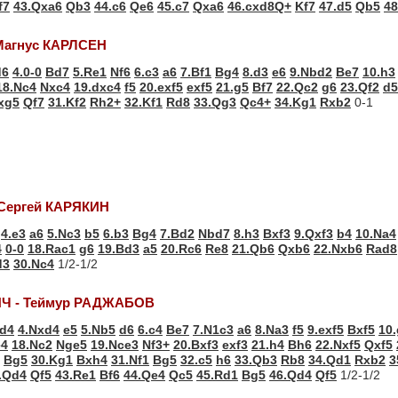
f7
43.Qxa6
Qb3
44.c6
Qe6
45.c7
Qxa6
46.cxd8Q+
Kf7
47.d5
Qb5
48
Магнус КАРЛСЕН
d6
4.0-0
Bd7
5.Re1
Nf6
6.c3
a6
7.Bf1
Bg4
8.d3
e6
9.Nbd2
Be7
10.h3
18.Nc4
Nxc4
19.dxc4
f5
20.exf5
exf5
21.g5
Bf7
22.Qc2
g6
23.Qf2
d5
xg5
Qf7
31.Kf2
Rh2+
32.Kf1
Rd8
33.Qg3
Qc4+
34.Kg1
Rxb2
0-1
Сергей КАРЯКИН
4.e3
a6
5.Nc3
b5
6.b3
Bg4
7.Bd2
Nbd7
8.h3
Bxf3
9.Qxf3
b4
10.Na4
4
0-0
18.Rac1
g6
19.Bd3
a5
20.Rc6
Re8
21.Qb6
Qxb6
22.Nxb6
Rad8
d3
30.Nc4
1/2-1/2
Ч - Теймур РАДЖАБОВ
d4
4.Nxd4
e5
5.Nb5
d6
6.c4
Be7
7.N1c3
a6
8.Na3
f5
9.exf5
Bxf5
10
e4
18.Nc2
Nge5
19.Nce3
Nf3+
20.Bxf3
exf3
21.h4
Bh6
22.Nxf5
Qxf5
Bg5
30.Kg1
Bxh4
31.Nf1
Bg5
32.c5
h6
33.Qb3
Rb8
34.Qd1
Rxb2
3
.Qd4
Qf5
43.Re1
Bf6
44.Qe4
Qc5
45.Rd1
Bg5
46.Qd4
Qf5
1/2-1/2