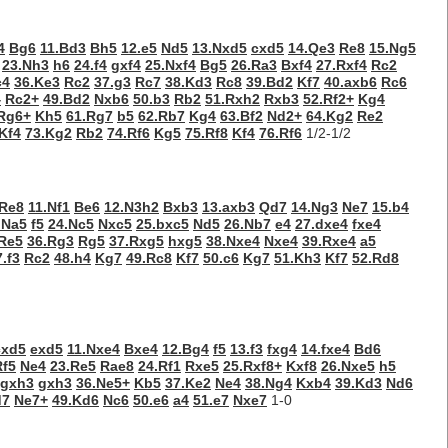
4
Bg6
11.Bd3
Bh5
12.e5
Nd5
13.Nxd5
cxd5
14.Qe3
Re8
15.Ng5
23.Nh3
h6
24.f4
gxf4
25.Nxf4
Bg5
26.Ra3
Bxf4
27.Rxf4
Rc2
c4
36.Ke3
Rc2
37.g3
Rc7
38.Kd3
Rc8
39.Bd2
Kf7
40.axb6
Rc6
4
Rc2+
49.Bd2
Nxb6
50.b3
Rb2
51.Rxh2
Rxb3
52.Rf2+
Kg4
Rg6+
Kh5
61.Rg7
b5
62.Rb7
Kg4
63.Bf2
Nd2+
64.Kg2
Re2
Kf4
73.Kg2
Rb2
74.Rf6
Kg5
75.Rf8
Kf4
76.Rf6
1/2-1/2
Re8
11.Nf1
Be6
12.N3h2
Bxb3
13.axb3
Qd7
14.Ng3
Ne7
15.b4
.Na5
f5
24.Nc5
Nxc5
25.bxc5
Nd5
26.Nb7
e4
27.dxe4
fxe4
Re5
36.Rg3
Rg5
37.Rxg5
hxg5
38.Nxe4
Nxe4
39.Rxe4
a5
7.f3
Rc2
48.h4
Kg7
49.Rc8
Kf7
50.c6
Kg7
51.Kh3
Kf7
52.Rd8
cxd5
exd5
11.Nxe4
Bxe4
12.Bg4
f5
13.f3
fxg4
14.fxe4
Bd6
Rf5
Ne4
23.Re5
Rae8
24.Rf1
Rxe5
25.Rxf8+
Kxf8
26.Nxe5
h5
.gxh3
gxh3
36.Ne5+
Kb5
37.Ke2
Ne4
38.Ng4
Kxb4
39.Kd3
Nd6
d7
Ne7+
49.Kd6
Nc6
50.e6
a4
51.e7
Nxe7
1-0