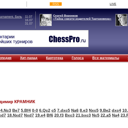
RSS
LIVE
Сергей Воронков
rnament. Биль
11.07
«Тайна смерти родителей Тартаковера»
16.07
31.07
опедия
Хит-парад
Картотека
Голоса
Все материалы
адимир КРАМНИК
4.Nc3
Be7
5.Bf4
0-0
6.Qc2
c5
7.dxc5
Na6
8.e3
Nxc5
9.Be2
dxc4
10
cd7
18.Nxd7
Nxd7
19.e4
Bf6
20.f3
Bxc3
21.bxc3
Nc5
22.a5
Na4
23.