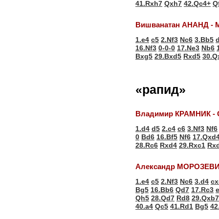
41.Rxh7
Qxh7
42.Qc4+
Q
Вишванатан АНАНД - 
1.e4
c5
2.Nf3
Nc6
3.Bb5
16.Nf3
0-0-0
17.Ne3
Nb6
Bxg5
29.Bxd5
Rxd5
30.Q
«рапид»
Владимир КРАМНИК - 
1.d4
d5
2.c4
c6
3.Nf3
Nf6
0
Bd6
16.Bf5
Nf6
17.Qxd
28.Rc6
Rxd4
29.Rxc1
Rx
Александр МОРОЗЕВИ
1.e4
c5
2.Nf3
Nc6
3.d4
cx
Bg5
16.Bb6
Qd7
17.Rc3
Qh5
28.Qd7
Rd8
29.Qxb7
40.a4
Qc5
41.Rd1
Bg5
42