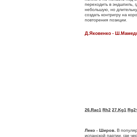
переходить в эндшпиль, г
небольшую, но длительну
создать контригру на ко
повторения позиции.
Д.Яковенко - Ш.Мамед
26.Rac1
Rh2
27.Kg1
Rg2
Леко - Широв.
В популяр
испанской партии, где ч