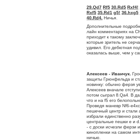
29.Qd7
Rf5
30.Rd5
Rxf4!
Rxf5
35.Rd1
g5!
36.hxg5
40.Rd4.
Ничья.
Дополнительные подробно
лайн комментариях на Ch
приходит к такому заключ
которые зритель не серча
удивил. Его дебютная под
оказалась выше, чем у са
Алексеев - Иванчук.
Гро
защиты Грюнфельда и ст
новинку: обычно ферзя ув
Алексеев вначале отступи
потом сыграл 8.Qa4. В д
что и на f5 его белополь
Проведя маневр Nf6-e4xc
пешечный центр и стали 
избрали единственно раз
центральные пешки е и d
- с доски исчезли ферзи 
кинопленки на самом инт
ничью.