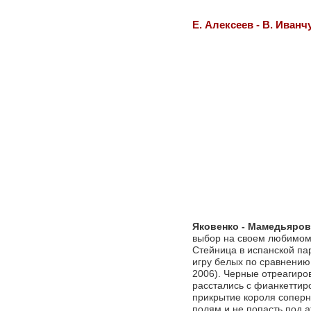
Е. Алексеев - В. Иванч
Яковенко - Мамедьяров
выбор на своем любимом
Стейница в испанской па
игру белых по сравнению
2006). Черные отреагиро
расстались с фианкетти
прикрытие короля соперн
полям и не попасть под 