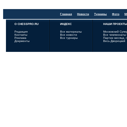
Главная
Новости
Турниры
Фото
М
О CHESSPRO.RU
ИНДЕКС
НАШИ ПРОЕКТ
Редакция
Все материалы
Московский Супе
Контакты
Все новости
Все чемпионаты
Реклама
Все турниры
Партии месяца, 
Документы
Весь Дворецкий