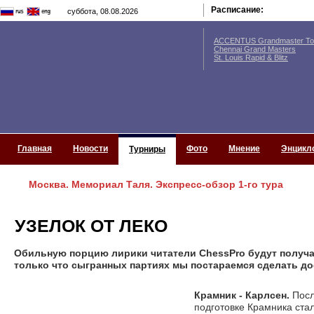
Расписание:
суббота, 08.08.2026
ACCENTUS Grandmaster Tou
Chennai Grand Masters
St. Louis Rapid & Blitz
Главная
Новости
Фото
Мнение
Энцикл
Турниры
Москва. Мемориал Таля. Экспресс-обзор 1-го тура
УЗЕЛОК ОТ ЛЕКО
Обильную порцию лирики читатели ChessPro будут получат
только что сыгранных партиях мы постараемся сделать д
Крамник - Карлсен.
Посл
подготовке Крамника ста