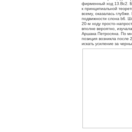
фирменный ход 13.Bc2. Б
к принципиальной теорети
всему, оказалась глубже.
подвижности слона b6. Ши
20-м ходу просто-напрост
вполне вероятно, изучал
Аршака Петросяна. По мн
позиция возникла после 
искать усиление за черны