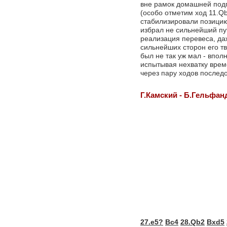
вне рамок домашней подг
(особо отметим ход 11.Qb
стабилизировали позицию
избрал не сильнейший пу
реализация перевеса, да
сильнейших сторон его тв
был не так уж мал - впол
испытывая нехватку време
через пару ходов послед
Г.Камский - Б.Гельфан
27.e5?
Bc4
28.Qb2
Bxd5