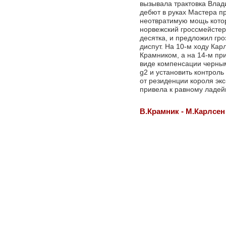
вызывала трактовка Влад
дебют в руках Мастера п
неотвратимую мощь котор
норвежский гроссмейстер.
десятка, и предложил гр
диспут. На 10-м ходу Кар
Крамником, а на 14-м пр
виде компенсации черным
g2 и установить контрол
от резиденции короля эк
привела к равному ладе
В.Крамник - М.Карлсен