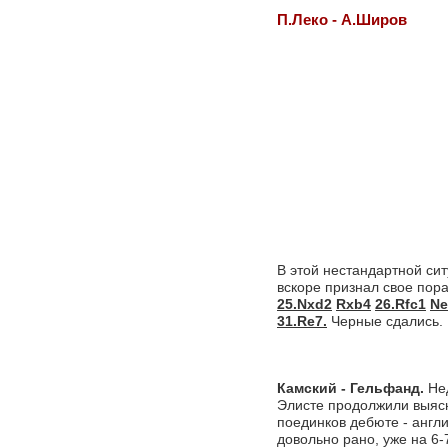
П.Леко - А.Широв
В этой нестандартной си
вскоре признал свое пор
25.Nxd2
Rxb4
26.Rfc1
Ne
31.Re7.
Черные сдались.
Камский - Гельфанд.
Нед
Элисте продолжили выяс
поединков дебюте - англ
довольно рано, уже на 6-