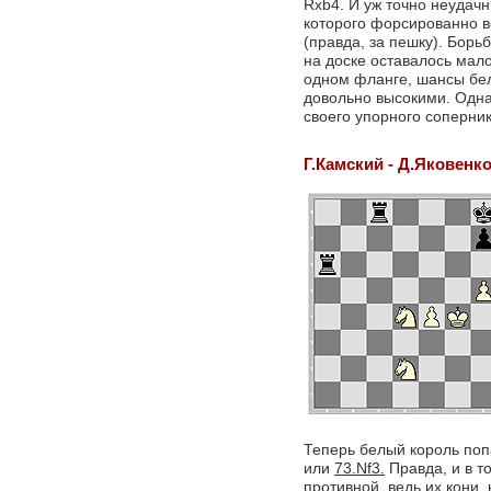
Rxb4. И уж точно неудач
которого форсированно в
(правда, за пешку). Борь
на доске оставалось мал
одном фланге, шансы бе
довольно высокими. Одна
своего упорного соперник
Г.Камский - Д.Яковенк
Теперь белый король поп
или
73.Nf3.
Правда, и в т
противной, ведь их кони,