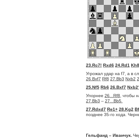
23.Rc7!
Rxd6
24.Rd1
Kh8
Угрожал удар на f7, а в с
26.Bxf7
Rf8
27.Bb3
Nxb2
25.Nf5
Rb6
26.Bxf7
Nxb2
Упорнее
26...Rf8,
чтобы 
27.Bb3
–
27...Bb5.
27.Rdxd7
Re1+
28.Kg2
B
позднее 35-го хода. Черн
Гельфанд – Иванчук.
Чер