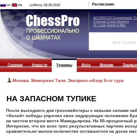
Расписание:
суббота, 08.08.2026
ACCENTUS Grandmaster Tou
Chennai Grand Masters
St. Louis Rapid & Blitz
Главная
Новости
Фото
Мнение
Энцикл
Турниры
Москва. Мемориал Таля. Экспресс-обзор 6-го тура
НА ЗАПАСНОМ ТУПИКЕ
После выходного дня гроссмейстеры с новыми силами наб
«белой» победы упрочил свое лидирующее положение Крам
на чистом втором месте Мамедьярова. На 50-процентный 
Интересно, что во всех трех результативных партиях исхо
сравнительно малом количестве оставшегося на доске мат