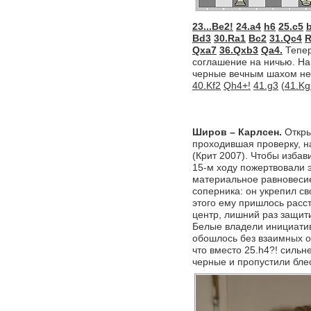
23...Be2!
24.a4
h6
25.c5
Bd3
30.Ra1
Bc2
31.Qc4
R
Qxa7
36.Qxb3
Qa4.
Тепер
соглашение на ничью. На 
черные вечным шахом не
40.Kf2
Qh4+!
41.g3
(
41.Kg
Широв – Карлсен.
Откры
проходившая проверку, н
(Крит 2007). Чтобы избав
15-м ходу пожертвовали э
материальное равновеси
соперника: он укрепил с
этого ему пришлось расст
центр, лишний раз защити
Белые владели инициатив
обошлось без взаимных о
что вместо 25.h4?! сильн
черные и пропустили бле