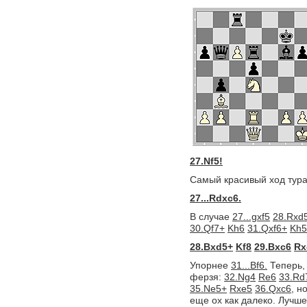
27.Nf5!
Самый красивый ход тура
27...Rdxc6.
В случае
27...gxf5
28.Rxd
30.Qf7+
Kh6
31.Qxf6+
Kh5
28.Bxd5+
Kf8
29.Bxc6
Rx
Упорнее
31...Bf6.
Теперь, 
ферзя:
32.Ng4
Re6
33.Rd
35.Ne5+
Rxe5
36.Qxc6,
но
еще ох как далеко. Лучш