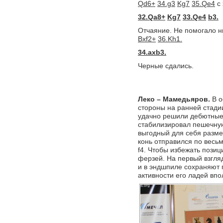
Qd6+
34.g3
Kg7
35.Qe4
с 
32.Qa8+
Kg7
33.Qe4
b3.
Отчаяние. Не помогало 
Bxf2+
36.Kh1.
34.axb3.
Черные сдались.
Леко – Мамедьяров.
В о
стороны на ранней стади
удачно решили дебютные
стабилизировал пешечную 
выгодный для себя разме
конь отправился по весь
f4. Чтобы избежать пози
ферзей. На первый взгля
и в эндшпиле сохраняют п
активности его ладей вп