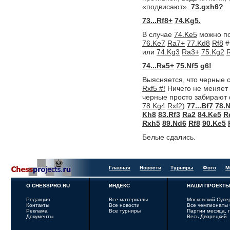
«подвисают».
73.gxh6?
73...Rf8+
74.Kg5.
В случае
74.Ke5
можно по
76.Ke7
Ra7+
77.Kd8
Rf8
#
или
74.Kg3
Ra3+
75.Kg2
74...Ra5+
75.Nf5
g6!
Выясняется, что черные 
Rxf5 #!
Ничего не меняет
черные просто забирают
78.Kg4
Rxf2
)
77...Bf7
78.
Kh8
83.Rf3
Ra2
84.Ke5
R
Rxh5
89.Nd6
Rf8
90.Ke5
Белые сдались.
Главная
Новости
Турниры
Фото
М
О CHESSPRO.RU
ИНДЕКС
НАШИ ПРОЕКТ
Редакция
Все материалы
Московский Супе
Контакты
Все новости
Все чемпионаты
Реклама
Все турниры
Партии месяца, 
Документы
Весь Дворецкий