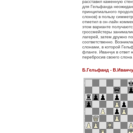
расставил каменную стену
для Гельфанда неожиданн
принципиального продол
слонов) в пользу симметр
отметил в он-лайн комме
этом варианте получаютс
гроссмейстеры занималис
лагерей, затем дружно п
соответственно. Возникл
слонами, в которой Гель
фланге. Иванчук в ответ
перебросив своего слона 
Б.Гельфанд - В.Иванч