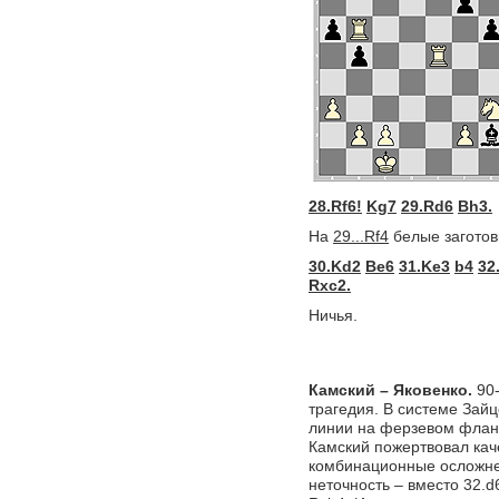
28.Rf6!
Kg7
29.Rd6
Bh3.
На
29...Rf4
белые загото
30.Kd2
Be6
31.Ke3
b4
32
Rxc2.
Ничья.
Камский – Яковенко.
90-
трагедия. В системе Зай
линии на ферзевом фланг
Камский пожертвовал кач
комбинационные осложнен
неточность – вместо 32.