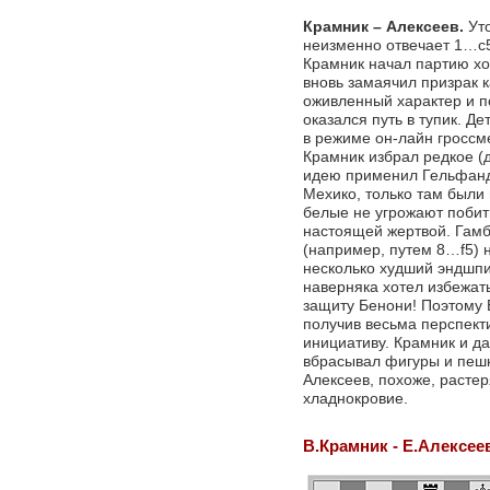
Крамник – Алексеев.
Уто
неизменно отвечает 1…с5
Крамник начал партию ход
вновь замаячил призрак к
оживленный характер и п
оказался путь в тупик. Д
в режиме он-лайн гроссм
Крамник избрал редкое (
идею применил Гельфанд
Мехико, только там были 
белые не угрожают побить
настоящей жертвой. Гамб
(например, путем 8…f5) н
несколько худший эндшпи
наверняка хотел избежат
защиту Бенони! Поэтому 
получив весьма перспект
инициативу. Крамник и д
вбрасывал фигуры и пешк
Алексеев, похоже, расте
хладнокровие.
В.Крамник - Е.Алексее