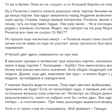
То же и Артем. Пока он не «сушит» и от большой борьбы не отк
Ну а Рычагов с самого начала разыграл свою партию белыми ка
до конца партии. Как вдруг замаячила перед Андреем возможно
злую шутку. Сперва, перед первым контролем, Рычагов, желая
пешку, чуть не подставил ладью. Уже руку занес... Но в послед
рядом с игровым столиком. Видел, как смотрит на эту руку Моро
Рычагов все-таки не сыграл 31.Nb1??
Но прошло еще несколько минут – и Рычагов нашел-таки способ 
ничью после зевка он еще не упустил: запас прочности был ве
поражения.
И белый цвет здесь совершенно ни при чем.
В женском турнире в четвертом туре игралась партия, несомнен
имею в виду партию Т. Косинцева – Корбут. Она закончилась вн
более или менее местного значения. Хотя общая тенденция оч
педали. Думаю, еще два, максимум три тура – и можно будет с
медали, аутсайдеров и середнячков.
У мужчин борьба видится иначе. Пока идет жесткая выбраковка, 
принимать не будет. Если не произойдет чуда, к таковым уже с
остальные вопросы пока ответов нет. Несмотря на общую довол
результативность, никто не набрал хотя бы «плюс два». Все ид
пятеро – в «полтиннике». При таких раскладах вырваться вперед
Хотя я от своих слов не отказываюсь. Мой фаворит – Грищук.