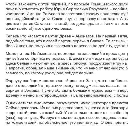
Чтобы закончить с этой партией, по просьбе Томашевского долж
печатно отметить работу Юрия Сергеевича Разуваева – вообще, 
частности. Именно Разуваев посоветовал своему подопечному 
новоиндийской защиты. Сакаев путь к перевесу не показал. А 
цветом против Сакаева – считай, полдела сделать. Так что пок
воспитанного!) молодого человека.
Теперь что касается партии Дреев – Амонатов. На первый взгля
подобное тому, что в своей партии пережил Сакаев. То есть в
белый цвет, не получил осязаемого перевеса по дебюту, где-то «
Может, и так. Но Амонатов, неожиданно зашедший в пресс-центр
ничьей за соперника не показал. Шансы почти всю партию были
здесь белые имеют ничью, а здесь, рискуя, продолжают игру на
Напротив, обращал наше внимание, что именно от черных (то б
зависело, по какому руслу она пойдет дальше.
Фарруху вообще множественный респект. За то, что не побоялся
давно отошедший от практики, могу не задумываясь назвать пя
варианте Земиша. Нужно обладать большим мужеством – и верой
Дрееву именно в «староиндийке».) За предприимчивую, с больш
О шахматисте Амонатове, разумеется, имел некоторое предста
Сейчас довелось. Из наших разговоров я вынес самые благопр
корректный, очень спокойный. Уважительно относится к собесед
(увы) порет чушь, Фаррух ничем не выдает своего недовольства
на комментарий, на объяснение, уточнение и т.д. Очень приятн