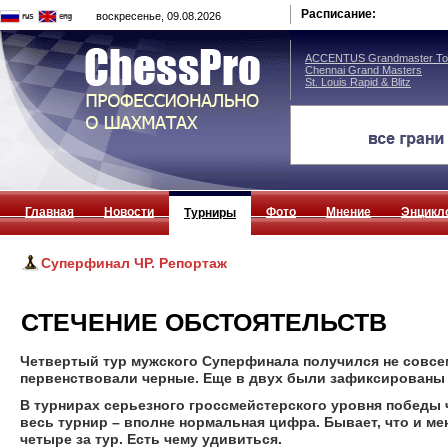
Расписание:
воскресенье, 09.08.2026
ACCENTUS Grandmaster Tou
Chennai Grand Masters
St. Louis Rapid & Blitz
Главная
Новости
Фото
Мнение
Энцикл
Турниры
Суперфинал ЧР. Репортаж
СТЕЧЕНИЕ ОБСТОЯТЕЛЬСТВ
Четвертый тур мужского Суперфинала получился не совсе
первенствовали черные. Еще в двух были зафиксированы н
В турнирах серьезного гроссмейстерского уровня победы 
весь турнир – вполне нормальная цифра. Бывает, что и ме
четыре за тур. Есть чему удивиться.