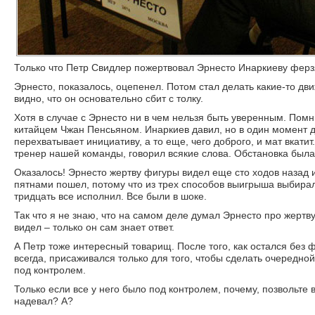
Только что Петр Свидлер пожертвовал Эрнесто Инаркиеву ферзя. 
Эрнесто, показалось, оцепенел. Потом стал делать какие-то дв
видно, что он основательно сбит с толку.
Хотя в случае с Эрнесто ни в чем нельзя быть уверенным. Помн
китайцем Чжан Пенсьяном. Инаркиев давил, но в один момент д
перехватывает инициативу, а то еще, чего доброго, и мат вкат
тренер нашей команды, говорил всякие слова. Обстановка был
Оказалось! Эрнесто жертву фигуры видел еще сто ходов назад и
пятнами пошел, потому что из трех способов выигрыша выбирал
тридцать все исполнил. Все были в шоке.
Так что я не знаю, что на самом деле думал Эрнесто про жертв
видел – только он сам знает ответ.
А Петр тоже интересный товарищ. После того, как остался без 
всегда, присаживался только для того, чтобы сделать очередной
под контролем.
Только если все у него было под контролем, почему, позвольте в
надевал? А?