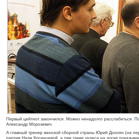
Первый цейтнот закончился. Можно ненадолго расслабиться. По
Александр Морозевич.
А главный тренер женской сборной страны Юрий Дохоян (на пер
партия Нади Косинцевой, а там такие чудеса на доске показыв