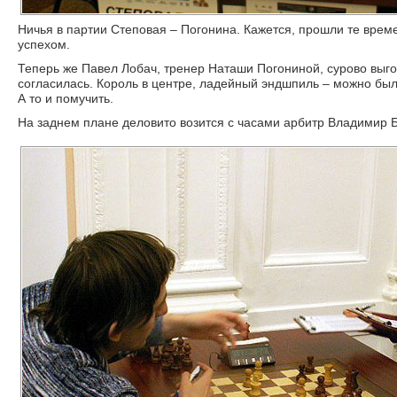
Ничья в партии Степовая – Погонина. Кажется, прошли те време
успехом.
Теперь же Павел Лобач, тренер Наташи Погониной, сурово выго
согласилась. Король в центре, ладейный эндшпиль – можно бы
А то и помучить.
На заднем плане деловито возится с часами арбитр Владимир Б