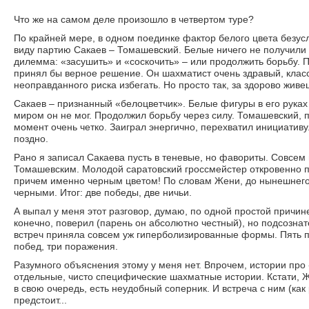
Что же на самом деле произошло в четвертом туре?
По крайней мере, в одном поединке фактор белого цвета безус
виду партию Сакаев – Томашевский. Белые ничего не получили 
дилемма: «засушить» и «соскочить» – или продолжить борьбу. П
принял бы верное решение. Он шахматист очень здравый, клас
неоправданного риска избегать. Но просто так, за здорово живе
Сакаев – признанный «белоцветчик». Белые фигуры в его руках 
миром он не мог. Продолжил борьбу через силу. Томашевский, п
момент очень четко. Заиграл энергично, перехватил инициатив
поздно.
Рано я записал Сакаева пусть в теневые, но фавориты. Совсем
Томашевским. Молодой саратовский гроссмейстер откровенно п
причем именно черным цветом! По словам Жени, до нынешнего 
черными. Итог: две победы, две ничьи.
А выпал у меня этот разговор, думаю, по одной простой причин
конечно, поверил (парень он абсолютно честный), но подсознат
встреч приняла совсем уж гиперболизированные формы. Пять п
побед, три поражения.
Разумного объяснения этому у меня нет. Впрочем, истории про
отдельные, чисто специфические шахматные истории. Кстати, Же
в свою очередь, есть неудобный соперник. И встреча с ним (к
предстоит...