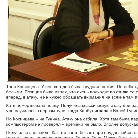
Таня Косинцева. У нее сегодня была трудная партия. По дебюту 
белыми. Позиция была из тех, что очень подходят по стилю ее с
вперед, в атаку, и не нужно обращать внимания на всякие там 
Катя пожертвовала пешку. Получила классическую атаку при раз
уже случилась в первом туре, когда Корбут играла с Валей Гуни
Но Косинцева – не Гунина. Атаку она отбила. Хотя там была п
компьютером не проверял – времени не было. Вполне допускаю
Получился эндшпиль. Как это часто бывает при неудавшейся ата
миттельшпиль провела в защите. То есть Тане. Может быть, уже