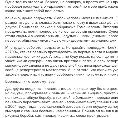
Одна только оговорка. Вернее, не оговорка, а просто отсыл к пр
пробовал рассуждать о «драконе», который по мере приближени
конце заменяет собой полностью.
Конечно, нужно подождать. Любой человек может измениться. Ем
развратить деньги, слава... Хотя какие к черту в шахматах деньг
другое. Понимаете, сейчас я общаюсь с Томашевским, Витюгов
продолжать, почти полностью исчерпав состав нынешнего Супер
стали людьми высокомерными, надутыми, напыщенными, прово
персоне, общающимися лишь с «придворными» журналистами и
Мне трудно себе это представить. Но давайте подождем. Чего? Хо
«2700», станет реально претендовать на первые места в мирово
насколько крепок их дух. А пока... не буду искать на солнце пя
участниками суперфинала очень приятно и легко. И если репо
малоинформативны и не дают реальной картины происходящего, 
вообще репортерского мастерства. А не от того, что какой-то у
захотел поделиться устными соображениями по тому или иному
Вернемся к четвертому туру.
Два других поединка никакого отношения к фактору белого цвет
но он, увы, проигрывает и белыми, и черными. Видимо, просто 
полномасштабную борьбу, с тактикой, с большими, нередко и
банально пересчитывают. Чем-то напоминает выступление Вит
в 2004 году. Тогда прославленный ветеран, терпя неудачу за н
выходил с самыми боевыми намерениями. Принимал вызов в де
рисунка борьбы, сам «подкручивал» и... снова проигрывал.