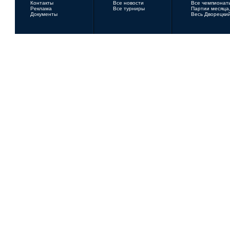
Контакты
Все новости
Все чемпионат
Реклама
Все турниры
Партии месяца,
Документы
Весь Дворецки