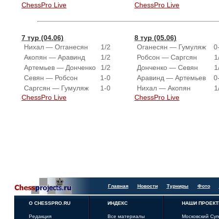
ChessPro Live
ChessPro Live
7 тур (04.06)
8 тур (05.06)
Нихал — Огганесян
1/2
Оганесян — Гумуляж
0
Акопян — Аравинд
1/2
Робсон — Саргсян
1
Артемьев — Донченко
1/2
Донченко — Севян
1
Севян — Робсон
1-0
Аравинд — Артемьев
0
Саргсян — Гумуляж
1-0
Нихал — Акопян
1
ChessPro Live
ChessPro Live
Главная
Новости
Турниры
Фото
О CHESSPRO.RU
ИНДЕКС
НАШИ ПРОЕК
Редакция
Все материалы
Московский Су