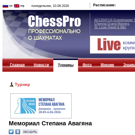
Расписание:
понедельник, 10.08.2026
ACCENTUS Grandmaster T
Chennai Grand Masters
St. Louis Rapid & Blitz
Главная
Новости
Фото
Мнение
Энцик
Турниры
Турнир
Мемориал Степана Авагяна