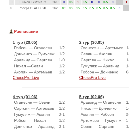
9
Шимон ГУМУЛЯЖ
2613
0
0.5
1
0.5
0
0
0.5
0
1
10
Роберт ОГАНЕСЯН
2629
0.5
0.5
0.5
0.5
0.5
0.5
0.5
0.5
0
Расписание
1 тур (29.05)
2 тур (30.05)
Робсон — Оганесян
1/2
Оганесян — Артемьев
1
Донченко — Гумуляж
1/2
Севян — Акопян
1
Аравинд — Саргсян
1-0
Саргсян — Нихал
1
Нихал —Севян
1/2
Гумуляж — Аравинд
1
Акопян — Артемьев
1/2
Робсон — Донченко
0
ChessPro Live
ChessPro Live
4 тур (01.06)
5 тур (02.06)
Оганесян — Севян
1/2
Аравинд — Оганесян
1
Саргсян — Артемьев
1/2
Нихал — Донченко
1
Гумуляж — Акопян
0-1
Акопян — Робсон
0
Робсон — Нихал
1/2
Артемьев — Гумуляж
1
Донченко — Аравинд
0-1
Севян — Саргсян
1