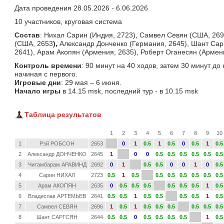
Дата проведения 28.05.2026 - 6.06.2026
10 участников, круговая система
Состав
: Нихал Сарин (Индия, 2723), Самвел Севян (США, 269
(США, 2653
),
Александр Донченко (Германия, 2645), Шант Сар
2641), Арам Акопян (Армения, 2635), Роберт Оганесян (Армен
Контроль времени
: 90 минут на 40 ходов, затем 30 минут до
начиная с первого.
Игровые дни
: 29 мая – 6 июня.
Начало игры
в 14.15 msk, последний тур - в 10.15 msk
Таблица результатов
1
2
3
4
5
6
7
8
9
10
1
Рэй РОБСОН
2653
0
1
0.5
1
0.5
0
0.5
1
0.5
2
Александр ДОНЧЕНКО
2645
1
0
0
0.5
0.5
0.5
0.5
0.5
0.5
3
Читамбарам АРАВИНД
2692
0
1
0.5
0.5
0
0
1
0
0.5
4
Сарин НИХАЛ
2723
0.5
1
0.5
0.5
0.5
0.5
0.5
0.5
0.5
5
Арам АКОПЯН
2635
0
0.5
0.5
0.5
0.5
0.5
0.5
1
0.5
6
Владислав АРТЕМЬЕВ
2641
0.5
0.5
1
0.5
0.5
0.5
0.5
1
0.5
7
Самвел СЕВЯН
2696
1
0.5
1
0.5
0.5
0.5
0.5
0.5
0.5
8
Шант САРГСЯН
2644
0.5
0.5
0
0.5
0.5
0.5
0.5
1
0.5