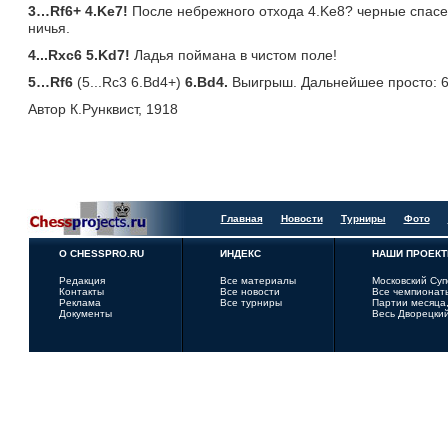
3…
Rf6+ 4.
Ke7!
После небрежного отхода 4.Ke8? черные спасен
ничья.
4...
Rxc6 5.
Kd7!
Ладья поймана в чистом поле!
5…
Rf6
(5...Rc3 6.Bd4+)
6.
Bd4.
Выигрыш. Дальнейшее просто: 6
Автор К.Рунквист, 1918
Главная
Новости
Турниры
Фото
О CHESSPRO.RU
ИНДЕКС
НАШИ ПРОЕК
Редакция
Все материалы
Московский Су
Контакты
Все новости
Все чемпионат
Реклама
Все турниры
Партии месяца,
Документы
Весь Дворецки