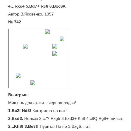
4…
Rxc4 5.
Bd7+
Rc6 6.
Bxc6#.
Автор В.Яковенко, 1957
№ 742
Выигрыш
Мишень для атаки – черная ладья!
1.
Bc2!
Nd3!
Контригра на пат!
2.
Bxd3.
Нельзя 2.c7? Rxg5 3.Bxd3+ Kh8 4.c8Q Rg8+, ничья.
2...
Kh8! 3.
Be3!!
Пуанта! Но не 3.Bxg6, пат.