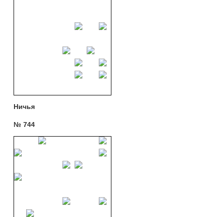
Ничья
№ 744