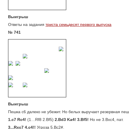
Выигрыш
Ответы на задания 
триста семьдесят первого выпуска
№ 741
Выигрыш
Пешка с6 далеко не убежит. Но белых выручает резервная пеш
1.
c7
Rc4!
(1…Rf8 2.Bf5)
2.Bd3 Ka4! 3.Bf5!
Но не 3.Bxc4, пат.
3...
Rxc7 4.
c4!!
Угроза 5.Bc2#.