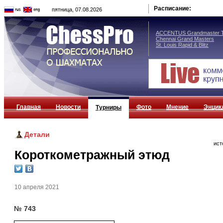
Расписание:
пятница, 07.08.2026
ACCENTUS Grandmaster T
Chennai Grand Masters
St. Louis Rapid & Blitz
Главная
Новости
Фото
Мнение
Энцик
Турниры
Детали
ист
Короткометражный этюд
10 апреля 2021
№ 743