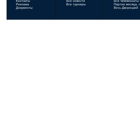
Контакты
Все новости
Все чемпионаты
Реклама
Все турниры
Партии месяца, 
Документы
Весь Дворецкий