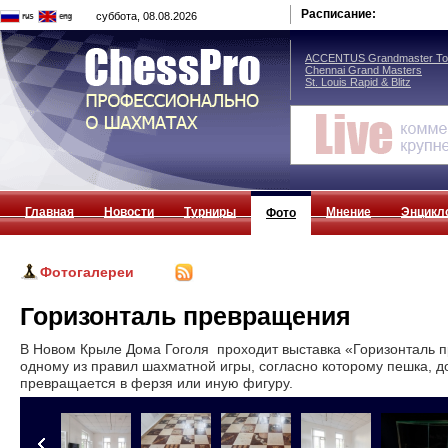
Расписание:
суббота, 08.08.2026
ACCENTUS Grandmaster Tou
Chennai Grand Masters
St. Louis Rapid & Blitz
Главная
Новости
Турниры
Мнение
Энцикл
Фото
Фотогалереи
Горизонталь превращения
В Новом Крыле Дома Гоголя проходит выставка «Горизонталь п
одному из правил шахматной игры, согласно которому пешка, д
превращается в ферзя или иную фигуру.