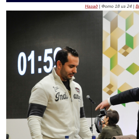
Назад
| Фото
18
из
24
|
В