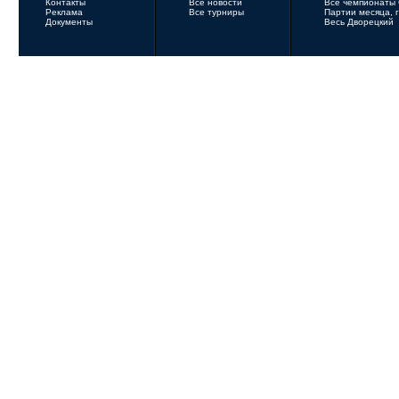
Контакты
Все новости
Все чемпионаты
Реклама
Все турниры
Партии месяца, 
Документы
Весь Дворецкий