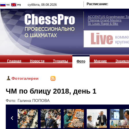
Расписание:
суббота, 08.08.2026
ACCENTUS Grandmaster Tou
Chennai Grand Masters
St. Louis Rapid & Blitz
Главная
Новости
Турниры
Мнение
Энцикл
Фото
Фотогалереи
ЧМ по блицу 2018, день 1
Фото: Галина ПОПОВА