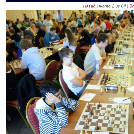
Назад
| Фото
2
из
64
|
В