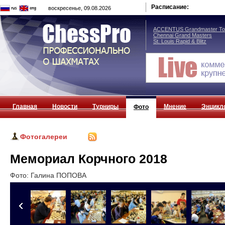
Расписание:
воскресенье, 09.08.2026
ACCENTUS Grandmaster Tou
Chennai Grand Masters
St. Louis Rapid & Blitz
Главная
Новости
Турниры
Мнение
Энцикл
Фото
Фотогалереи
Мемориал Корчного 2018
Фото: Галина ПОПОВА