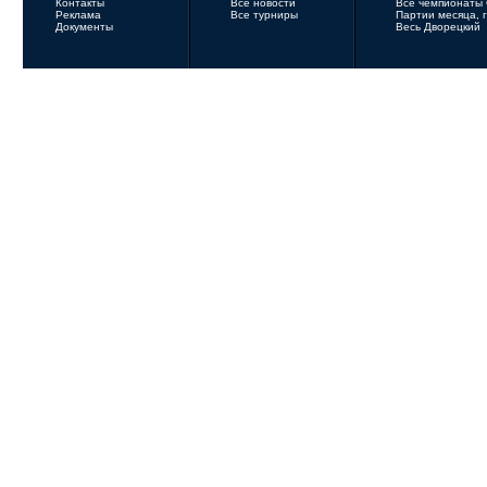
Контакты
Все новости
Все чемпионаты
Реклама
Все турниры
Партии месяца, 
Документы
Весь Дворецкий