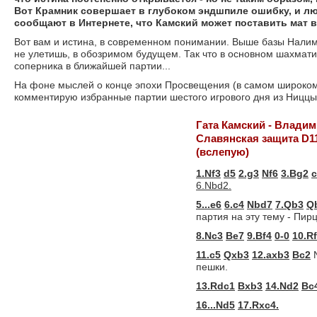
Вот Крамник совершает в глубоком эндшпиле ошибку, и люд
сообщают в Интернете, что Камский может поставить мат в
Вот вам и истина, в современном понимании. Выше базы Нали
не улетишь, в обозримом будущем. Так что в основном шахмат
соперника в ближайшей партии...
На фоне мыслей о конце эпохи Просвещения (в самом широком 
комментирую избранные партии шестого игрового дня из Ниццы
Гата Камский - Влади
Славянская защита D1
(вслепую)
1.Nf3
d5
2.g3
Nf6
3.Bg2
c
6.Nbd2.
5...e6
6.c4
Nbd7
7.Qb3
Q
партия на эту тему - Пир
8.Nc3
Be7
9.Bf4
0-0
10.R
11.c5
Qxb3
12.axb3
Bc2
N
пешки.
13.Rdc1
Bxb3
14.Nd2
Bc
16...Nd5
17.Rxc4.