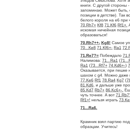
этюдов Смыслова. Хотя з
книги. С другой стороны 
запоминаю. Может быть, 
позиции в детстве). Так 
белого короля на e6 при 
70.Rh7+
Kf8
71.Kf6
Rf1+.
А
искомая ничейная позици
образоваться!
70.Rh7++-
Kg8!
Самое уп
70...Ke8
71.Kf6+-
Ra1
72.
71.Re7?=
Побеждало
71.
Налимова:
71...Ra1
(
71..
Ra1
(
73...Rf7+
74.Kd6+-
)
Оказывается, при пешке
шахом c g4. Можно даже 
77.Ke6
Rf1
78.Ra4
Kg7
(
7
81.Kd6,
и дальше уже пр
85.Kd7
Rb7+
86.Kc6+-.
Ещ
чуть точнее. А вот
71.Rb7
Rf1+!
нельзя играть
73.K
71...Ra6.
Крамник взял партию под
образцам. Учитесь!