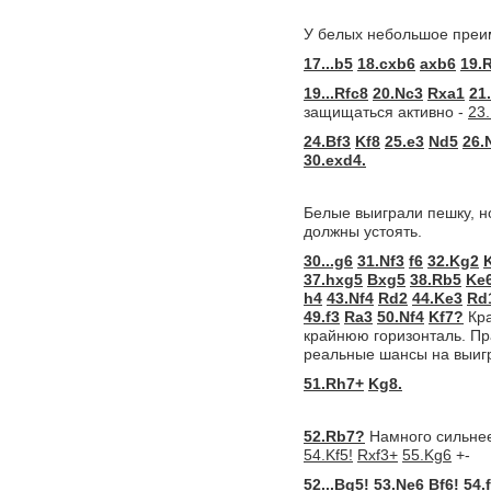
У белых небольшое преи
17...b5
18.cxb6
axb6
19.
19...Rfc8
20.Nc3
Rxa1
21
защищаться активно -
23.
24.Bf3
Kf8
25.e3
Nd5
26.
30.exd4.
Белые выиграли пешку, н
должны устоять.
30...g6
31.Nf3
f6
32.Kg2
37.hxg5
Bxg5
38.Rb5
Ke
h4
43.Nf4
Rd2
44.Ke3
Rd
49.f3
Ra3
50.Nf4
Kf7?
Кра
крайнюю горизонталь. П
реальные шансы на выиг
51.Rh7+
Kg8.
52.Rb7?
Намного сильне
54.Kf5!
Rxf3+
55.Kg6
+-
52...Bg5!
53.Ne6
Bf6!
54.f