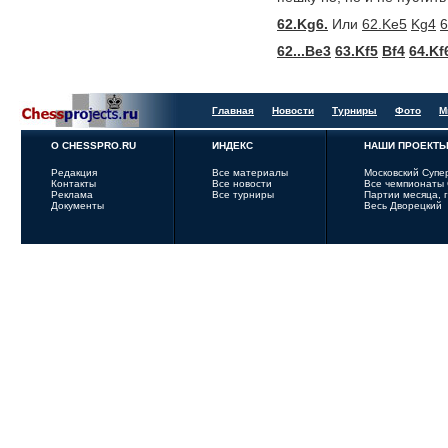
62.Kg6.
Или
62.Ke5
Kg4
6
62...Be3
63.Kf5
Bf4
64.Kf
Главная
Новости
Турниры
Фото
М
О CHESSPRO.RU
ИНДЕКС
НАШИ ПРОЕКТ
Редакция
Все материалы
Московский Супе
Контакты
Все новости
Все чемпионаты
Реклама
Все турниры
Партии месяца, 
Документы
Весь Дворецкий