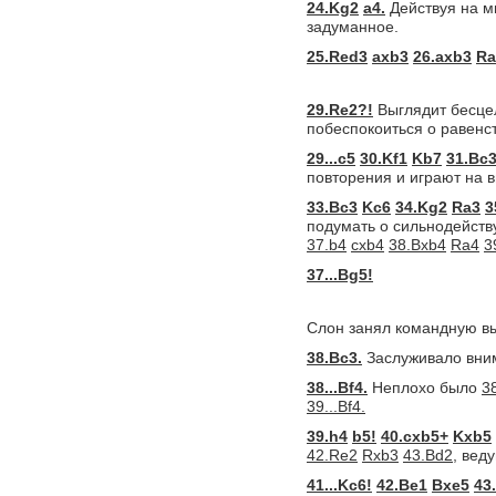
24.Kg2
a4.
Действуя на м
задуманное.
25.Red3
axb3
26.axb3
Ra
29.Re2?!
Выглядит бесцел
побеспокоиться о равенс
29...c5
30.Kf1
Kb7
31.Bc
повторения и играют на 
33.Bc3
Kc6
34.Kg2
Ra3
3
подумать о сильнодейст
37.b4
cxb4
38.Bxb4
Ra4
3
37...Bg5!
Слон занял командную вы
38.Bc3.
Заслуживало вн
38...Bf4.
Неплохо было
38
39...Bf4.
39.h4
b5!
40.cxb5+
Kxb5
42.Re2
Rxb3
43.Bd2,
веду
41...Kc6!
42.Be1
Bxe5
43