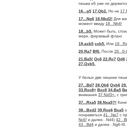
пешка e5 уже не держитс
16...g5
17.Qb2.
Но не
17.
17...Ng6
18.Nbd2!
Для вз
момент ввиду
18...Nh4!
18...b5.
Может быть, стои
мере, ферзевый фланг.
19.axb5
cxb5.
Или
19...R
20.Ra7
Bf6.
После
20...0-
21.Ba5!
Qc6
22.Rc7
Qd6
27.Qxb5.
У белых две лишние пешк
27...Bd7
28.Qb6
Qxb6
29
33.Rxc8+
Bxc8
34.Ba5
B
внимания
37.Nxf3+-
с тре
37...Rxa5
38.Nxa5?!
Коне
38...Bxd2
39.Rxe6
Bxa5
понравиться
41...Ne7
с п
Nc6!
и далее...Nd4)
42...
43...Bd4
и далее...Ng6-f4