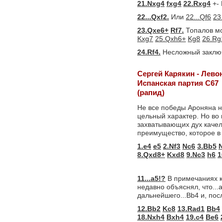
21.Nxg4
fxg4
22.Rxg4
+- 
22...Qxf2.
Или
22...Qf6
23
23.Qxe6+
Rf7.
Топалов мо
Kxg7
25.Qxh6+
Kg8
26.Rg
24.Rf4.
Несложный заключ
Сергей Карякин - Лево
Испанская партия C67
(рапид)
Не все победы Ароняна н
цельный характер. Но во
захватывающих дух качел
преимущество, которое в
1.e4
e5
2.Nf3
Nc6
3.Bb5
8.Qxd8+
Kxd8
9.Nc3
h6
1
11...a5!?
В примечаниях к
недавно объяснял, что...
дальнейшего...Bb4 и, посл
12.Bb2
Kc8
13.Rad1
Bb4
18.Nxh4
Bxh4
19.c4
Be6