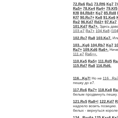
72.Re6
Ra1
73.Rf6
Kg7
7
Ra5+
78.Ke4
Ra4+
79.Kf5
Kf8
84.Rb8+
Kg7
85.Rd8
Kf7
90.Rc7+
Ke8
91.Ke6
Re2
96.Kd7
Rd2+
97.Ke7
101.Kd7
Ra7+.
Здесь дав
103.e7
Ra7+
104.Ke8
(
104
102.Rc7
Ra8
103.Ke7.
Ил
103...Kg6
104.Rb7
Kg7
1
Ra7+
109.Kd6
Ra6+.
Ниче
111.e7
Ra6+=.
110.Ke5
Ra5+
111.Rd5
Ra
115.Rd7
Ra8
116.Rd6.
116...Kg7!
Но не
116...Ra
пешку до e7.
117.Rc6
Ra7+
118.Ke8
Ra
белым продвинуть пешку.
121.Rc5
Ra8+!
122.Kd7
R
надоело возить позицию
белых - вернуться короле
124...Rxc6+
125.Kxc6
Ke