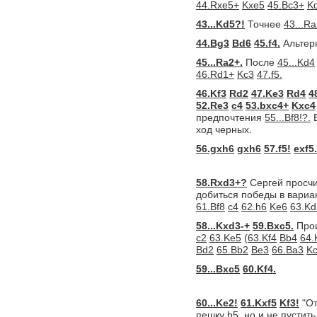
44.Rxe5+
Kxe5
45.Bc3+
K
43...Kd5?!
Точнее
43...Ra
44.Bg3
Bd6
45.f4.
Альтер
45...Ra2+.
После
45...Kd4
46.Rd1+
Kc3
47.f5.
46.Kf3
Rd2
47.Ke3
Rd4
4
52.Re3
c4
53.bxc4+
Kxc4
предпочтения
55...Bf8!?.
Е
ход черных.
56.gxh6
gxh6
57.f5!
exf5.
58.Rxd3+?
Сергей просчи
добиться победы в вари
61.Bf8
c4
62.h6
Ke6
63.Kd
58...Kxd3-+
59.Bxc5.
Прои
c2
63.Ke5
(
63.Kf4
Bb4
64.
Bd2
65.Bb2
Be3
66.Ba3
Kc
59...Bxc5
60.Kf4.
60...Ke2!
61.Kxf5
Kf3!
"От
пешку h5, но и не пустить