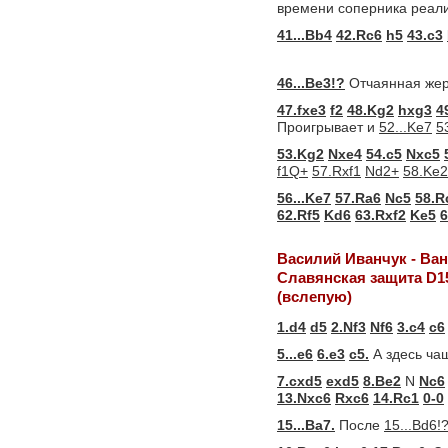
времени соперника реали
41...Bb4
42.Rc6
h5
43.c3
46...Be3!?
Отчаянная жер
47.fxe3
f2
48.Kg2
hxg3
4
Проигрывает и
52...Ke7
5
53.Kg2
Nxe4
54.c5
Nxc5
f1Q+
57.Rxf1
Nd2+
58.Ke
56...Ke7
57.Ra6
Nc5
58.R
62.Rf5
Kd6
63.Rxf2
Ke5
6
Василий Иванчук - Ва
Славянская защита D1
(вслепую)
1.d4
d5
2.Nf3
Nf6
3.c4
c6
5...e6
6.e3
c5.
А здесь ча
7.cxd5
exd5
8.Be2
N
Nc6
13.Nxc6
Rxc6
14.Rc1
0-0
15...Ba7.
После
15...Bd6!