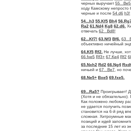
черных выручает
55...Be5
ходу Камскому непросто 
черные и после
54.d6
h3!
54...h3
55.Kf5
Bh4
56.Rg
Ra2
61.Nd4
Kg8
62.d6.
Х
отвечать
62...Bd8!
62...Kf7!
63.Nf3
Bf6.
63...
объективно ничейный энд
64.Kf5
Rf2.
Не лучше, хот
66.fxe5
Rf3+
67.Ke4
Rf2
6
65.Nxh2
Rd2
66.Ng4
Rxd
ничьей и
67...Be7,
но поч
68.Ne5+
Bxe5
69.fxe5.
69...Ra5?
Проигрывает! Д
(Хотя и не обязательно)
Как положено любому раз
не удается получить поз
становится на 6-й ряд вп
сложная. Хитроумные ман
позиций и идей запомнить
за последние 15 лет из э