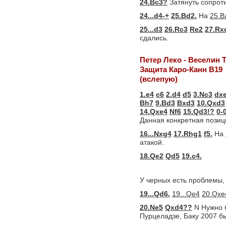
24.Bc3?
Затянуть сопрот
24...d4-+
25.Bd2.
На
25.B
25...d3
26.Rc3
Re2
27.Rx
сдались.
Петер Леко - Веселин 
Защита Каро-Канн B19
(вслепую)
1.e4
c6
2.d4
d5
3.Nc3
dx
Bh7
9.Bd3
Bxd3
10.Qxd3
14.Qxe4
Nf6
15.Qd3!?
0-
Данная конкретная позици
16...Nxg4
17.Rhg1
f5.
На
атакой.
18.Qe2
Qd5
19.c4.
У черных есть проблемы, 
19...Qd6.
19...Qe4
20.Qxe
20.Ne5
Qxd4??
N Нужно б
Пурцеладзе, Баку 2007 