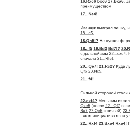
16.Rxc6
bxc6
17.Bxa6.
За
преимуществом.
17...Ne4!
Иванчук выиграл пешку, 
18...c5.
18.Qh5!?
Не пуская ферз
18...f5
19.Bd3
Bd7!?
20.R
с дальнейшим 22...cxd4.
сначала
21...Rf5
).
20...Qe7!
21.Rc2?
Куда л
Qf6
23.Nc5.
21...f4!
Сильной стороной стали 
22.exf4?
Меньшим из зол 
Qxe5
(после
22...Qf7
воз
Ba7
27.Qe5
с ничьей)
23.
- хотя инициатива явно 
22...Rxf4
23.Bxe4
Rxe4!
П