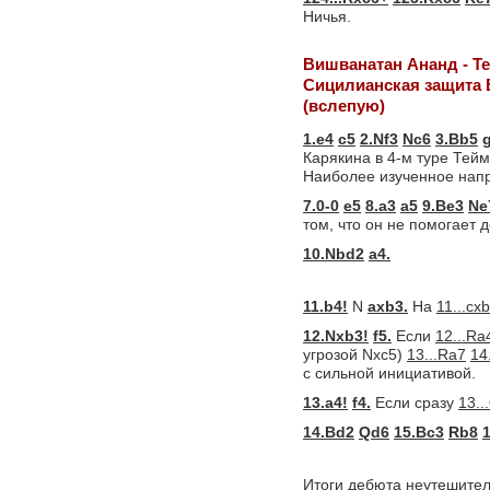
Ничья.
Вишванатан Ананд - Т
Сицилианская защита 
(вслепую)
1.e4
c5
2.Nf3
Nc6
3.Bb5
Карякина в 4-м туре Тей
Наиболее изученное нап
7.0-0
e5
8.a3
a5
9.Be3
Ne
том, что он не помогает д
10.Nbd2
a4.
11.b4!
N
axb3.
На
11...cx
12.Nxb3!
f5.
Если
12...Ra
угрозой Nxc5)
13...Ra7
14
с сильной инициативой.
13.a4!
f4.
Если сразу
13..
14.Bd2
Qd6
15.Bc3
Rb8
Итоги дебюта неутешите