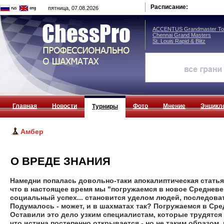
Расписание:
пятница, 07.08.2026
ACCENTUS Grandmaster Tou
Chennai Grand Masters
St. Louis Rapid & Blitz
Главная
Новости
Фото
Мнение
Энцикл
Турниры
Амбер
О ВРЕДЕ ЗНАНИЯ
Намедни попалась довольно-таки апокалиптическая статья 
что в настоящее время мы "погружаемся в новое Средневе
социальный успех... становится уделом людей, последов
Подумалось - может, и в шахматах так? Погружаемся в Сре
Оставили это дело узким специалистам, которые трудятся
что истина постепенно открывается - но не таким образом, н