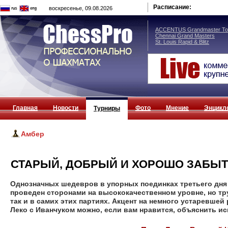
Расписание:
воскресенье, 09.08.2026
ACCENTUS Grandmaster Tou
Chennai Grand Masters
St. Louis Rapid & Blitz
Главная
Новости
Фото
Мнение
Энцикл
Турниры
Амбер
СТАРЫЙ, ДОБРЫЙ И ХОРОШО ЗАБЫ
Однозначных шедевров в упорных поединках третьего дня 
проведен сторонами на высококачественном уровне, но тру
так и в самих этих партиях. Акцент на немного устаревшей
Леко с Иванчуком можно, если вам нравится, объяснить 