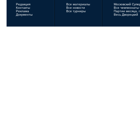
Редакция
Все материалы
Московский Супе
Контакты
Все новости
Все чемпионаты
Реклама
Все турниры
Партии месяца, 
Документы
Весь Дворецкий