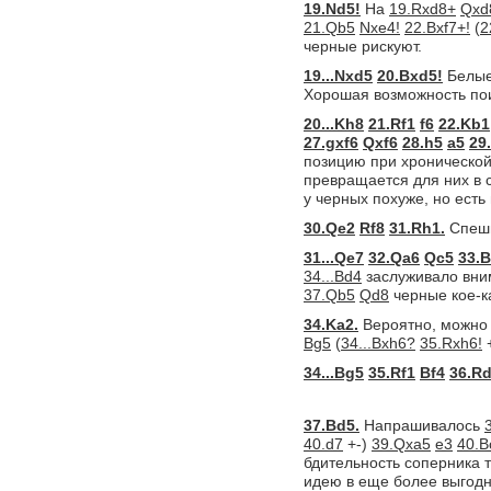
19.Nd5!
На
19.Rxd8+
Qxd
21.Qb5
Nxe4!
22.Bxf7+!
(
2
черные рискуют.
19...Nxd5
20.Bxd5!
Белые
Хорошая возможность пои
20...Kh8
21.Rf1
f6
22.Kb1
27.gxf6
Qxf6
28.h5
a5
29
позицию при хронической
превращается для них в
у черных похуже, но есть
30.Qe2
Rf8
31.Rh1.
Спеши
31...Qe7
32.Qa6
Qc5
33.
34...Bd4
заслуживало вн
37.Qb5
Qd8
черные кое-к
34.Ka2.
Вероятно, можно 
Bg5
(
34...Bxh6?
35.Rxh6!
34...Bg5
35.Rf1
Bf4
36.Rd
37.Bd5.
Напрашивалось
40.d7
+-)
39.Qxa5
e3
40.B
бдительность соперника т
идею в еще более выгодн