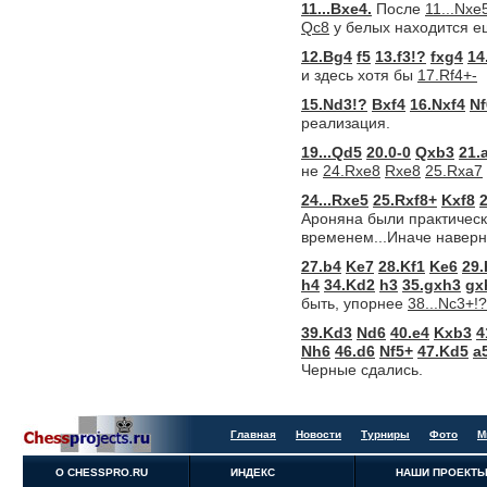
11...Bxe4.
После
11...Nxe
Qc8
у белых находится 
12.Bg4
f5
13.f3!?
fxg4
14
и здесь хотя бы
17.Rf4+-
15.Nd3!?
Bxf4
16.Nxf4
Nf
реализация.
19...Qd5
20.0-0
Qxb3
21.
не
24.Rxe8
Rxe8
25.Rxa7
24...Rxe5
25.Rxf8+
Kxf8
Ароняна были практическ
временем...Иначе наверн
27.b4
Ke7
28.Kf1
Ke6
29.
h4
34.Kd2
h3
35.gxh3
gx
быть, упорнее
38...Nc3+!?
39.Kd3
Nd6
40.e4
Kxb3
4
Nh6
46.d6
Nf5+
47.Kd5
a
Черные сдались.
Главная
Новости
Турниры
Фото
М
О CHESSPRO.RU
ИНДЕКС
НАШИ ПРОЕКТ