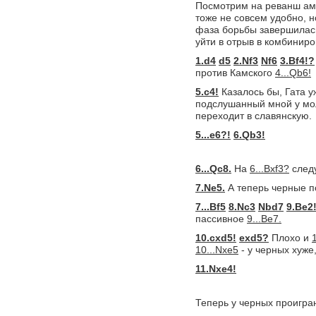
Посмотрим на реванш аме
тоже не совсем удобно, н
фаза борьбы завершилась
уйти в отрыв в комбиниро
1.d4
d5
2.Nf3
Nf6
3.Bf4!?
против Камского
4...Qb6!
5.c4!
Казалось бы, Гата у
подслушанный мной у молд
переходит в славянскую.
5...e6?!
6.Qb3!
6...Qc8.
На
6...Bxf3?
след
7.Ne5.
А теперь черные п
7...Bf5
8.Nc3
Nbd7
9.Be2
пассивное
9...Be7.
10.cxd5!
exd5?
Плохо и
10...Nxe5
- у черных хуже
11.Nxe4!
Теперь у черных проигра