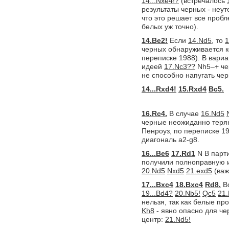
14...Nxe4!?
(встречалось
результаты черных - неу
что это решает все проб
белых уж точно).
14.Be2!
Если
14.Nd5,
то
1
черных обнаруживается к
переписке 1988). В вари
идеей
17.Nc3??
Nh5–+ че
не способно напугать че
14...Rxd4!
15.Rxd4
Bc5.
16.Rc4.
В случае
16.Nd5
черные неожиданно теря
Пенроуз, по переписке 1
диагональ a2-g8.
16...Be6
17.Rd1
N В парт
получили полноправную 
20.Nd5
Nxd5
21.exd5
(важ
17...Bxc4
18.Bxc4
Rd8.
Во
19...Bd4?
20.Nb5!
Qc5
21
нельзя, так как белые пр
Kh8
- явно опасно для че
центр:
21.Nd5!