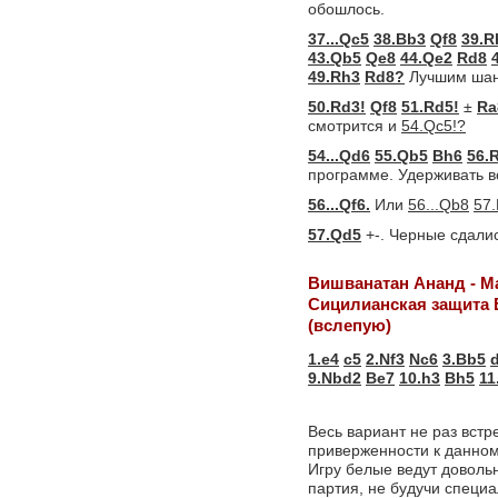
обошлось.
37...Qc5
38.Bb3
Qf8
39.R
43.Qb5
Qe8
44.Qe2
Rd8
49.Rh3
Rd8?
Лучшим шан
50.Rd3!
Qf8
51.Rd5!
±
Ra
смотрится и
54.Qc5!?
54...Qd6
55.Qb5
Bh6
56.
программе. Удерживать в
56...Qf6.
Или
56...Qb8
57.
57.Qd5
+-. Черные сдалис
Вишванатан Ананд - М
Сицилианская защита 
(вслепую)
1.e4
c5
2.Nf3
Nc6
3.Bb5
9.Nbd2
Be7
10.h3
Bh5
11
Весь вариант не раз встр
приверженности к данном
Игру белые ведут довольн
партия, не будучи специа