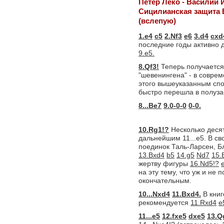
Петер Леко - Василий 
Сицилианская защита 
(вслепую)
1.e4
c5
2.Nf3
e6
3.d4
cxd
последние годы активно 
9.e5.
8.Qf3!
Теперь получается
"шевенингена" - в совре
этого вышеуказанным спо
быстро перешла в полуза
8...Be7
9.0-0-0
0-0.
10.Rg1!?
Несколько десят
дальнейшим 11...e5. В св
поединок Таль-Ларсен, Б
13.Bxd4
b5
14.g5
Nd7
15.
жертву фигуры
16.Nd5!?
на эту тему, что уж и не
окончательным.
10...Nxd4
11.Bxd4.
В книг
рекомендуется
11.Rxd4
e
11...e5
12.fxe5
dxe5
13.Q