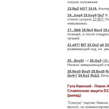
плохое положение.
13.Ng2
h5!?
14.f4.
Альтер
14...hxg4
15.hxg4
Qc7
N
стоило сыграть
17.f5!?.
Ри
невозможно.
17...Nb6
18.Nc4
Nxc4
19.
позиция, а после следую
лучшей.
21.g5?!
Bf7
22.Qc2
g6
23
развивающий ход, но, ув
25...Bxg5!
–+
26.Qg3
(
26.
Начало завершающей ста
28.Nxg5
Bxg5
29.Bxd5
R
Qc4+!
34.Kg1
Rxb2.
Белы
Гата Камский - Левон 
Славянская защита D1
(рапид)
"Слепую" партию Левона 
весело, но комментироват