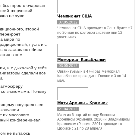
 я был просто очарован
ский творческий
очно не хуже
Чемпионат США
07.05.2012
Чемпионат США проходит в Сент-Луисе с 7
адиционного, второй
по 20 мая по круговой системе при 12
 перекроет
участниках.
на мира по
радиционный, пусть и с
льно заставляет Виши
астия в нем
Мемориал Капабланки
03.05.2012
и, и с дыхалкой у тебя
Организуемый в 47-й раз Мемориал
ганизаторы сделали все
Капабланки проходит в Гаване с 3 по 14
и.
мая.
ю атмосферу
ь со знакомыми. Почему
Матч Аронян – Крамник
астоящему ощущаешь ее
21.04.2012
 окончании
т их массового
Матч из 6 партий между Левоном
Ароняном (Армения, 2820) и Владимиром
мный конференц-зал,
Крамником (Россия, 2801) проходит в
Цюрихе с 21 по 28 апреля.
зом не пытаюсь