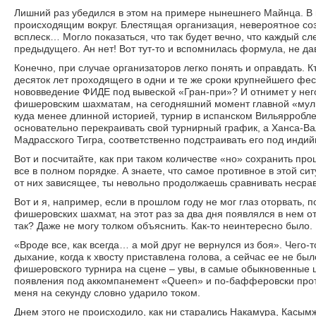
Лишний раз убедился в этом на примере нынешнего Майнца. В пр
происходящим вокруг. Блестящая организация, невероятное соз
всплеск… Могло показаться, что так будет вечно, что каждый с
предыдущего. Ан нет! Вот тут-то и вспомнилась формула, не д
Конечно, при случае организаторов легко понять и оправдать. 
десяток лет проходящего в одни и те же сроки крупнейшего фе
нововведение ФИДЕ под вывеской «Гран-при»? И отнимет у него
фишеровским шахматам, на сегодняшний момент главной «мульк
куда менее длинной историей, турнир в испанском Вильярробл
основательно перекраивать свой турнирный график, а Ханса-Ва
Мадрасского Тигра, соответственно подстраивать его под инди
Вот и посчитайте, как при таком количестве «но» сохранить пр
все в полном порядке. А знаете, что самое противное в этой си
от них зависящее, ты невольно продолжаешь сравнивать несра
Вот и я, например, если в прошлом году не мог глаз оторвать,
фишеровских шахмат, на этот раз за два дня появлялся в нем 
так? Даже не могу толком объяснить. Как-то неинтересно было.
«Вроде все, как всегда… а мой друг не вернулся из боя». Чего
дыхание, когда к хвосту приставлена голова, а сейчас ее не бы
фишеровского турнира на сцене – увы, в самые обыкновенные 
появления под аккомпанемент «Queen» и по-бафферовски протя
меня на секунду словно ударило током.
Днем этого не происходило, как ни старались Накамура, Касым