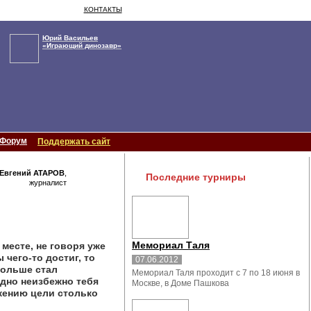
КОНТАКТЫ
Юрий Васильев
«Играющий динозавр»
Форум
Поддержать сайт
Евгений АТАРОВ
,
Последние турниры
журналист
Мемориал Таля
месте, не говоря уже
 чего-то достиг, то
07.06.2012
больше стал
Мемориал Таля проходит с 7 по 18 июня в
здно неизбежно тебя
Москве, в Доме Пашкова
ижению цели столько