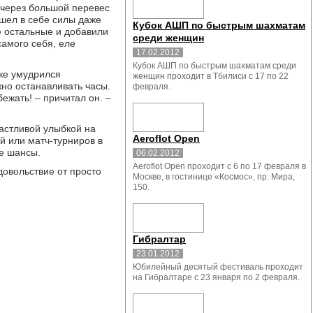
– через большой перевес
ашел в себе силы даже
Кубок АШП по быстрым шахматам
се остальные и добавили
среди женщин
самого себя, еле
17.02.2012
Кубок АШП по быстрым шахматам среди
 же умудрился
женщин проходит в Тбилиси с 17 по 22
но останавливать часы.
февраля.
бежать! – причитал он. –
частливой улыбкой на
Aeroflot Open
й или матч-турниров в
ие шансы.
06.02.2012
Aeroflot Open проходит с 6 по 17 февраля в
довольствие от просто
Москве, в гостинице «Космос», пр. Мира,
150.
Гибралтар
23.01.2012
Юбилейный десятый фестиваль проходит
на Гибралтаре с 23 января по 2 февраля.