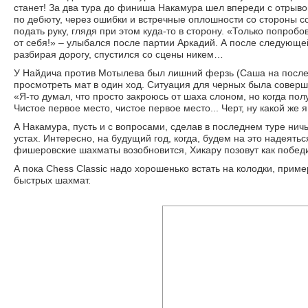
станет! За два тура до финиша Накамура шел впереди с отрывом
по дебюту, через ошибки и встречные оплошности со стороны с
подать руку, глядя при этом куда-то в сторону. «Только попроб
от себя!» – улыбался после партии Аркадий. А после следующей,
разбирая дорогу, спустился со сцены никем…
У Найдича против Мотылева был лишний ферзь (Саша на последн
просмотреть мат в один ход. Ситуация для черных была совер
«Я-то думал, что просто закроюсь от шаха слоном, но когда полу
Чистое первое место, чистое первое место... Черт, ну какой же
А Накамура, пусть и с вопросами, сделав в последнем туре нич
устах. Интересно, на будущий год, когда, будем на это надеять
фишеровские шахматы возобновится, Хикару позовут как победи
А пока Chess Classic надо хорошенько встать на колодки, прим
быстрых шахмат.