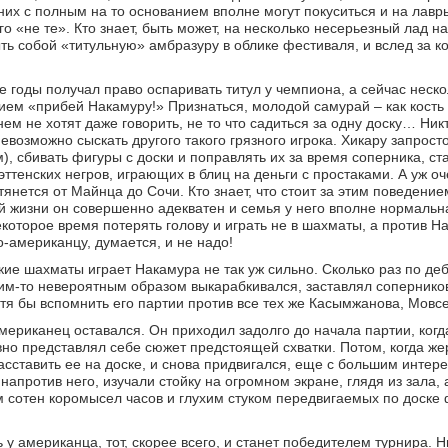
 них с полным на то основанием вполне могут покуситься и на лавр
го «не те». Кто знает, быть может, на несколько несерьезный лад 
ть собой «титульную» амбразуру в облике фестиваля, и вслед за 
 годы получал право оспаривать титул у чемпиона, а сейчас неско
ием «прибей Накамуру!» Признаться, молодой самурай – как кость 
нем не хотят даже говорить, не то что садиться за одну доску… Ник
евозможно сыскать другого такого грязного игрока. Хикару запрост
, сбивать фигуры с доски и поправлять их за время соперника, ст
ттенских негров, играющих в блиц на деньги с простаками. А уж оч
тянется от Майнца до Сочи. Кто знает, что стоит за этим поведение
ой жизни он совершенно адекватен и семья у него вполне нормальн
которое время потерять голову и играть не в шахматы, а против На
о-американцу, думается, и не надо!
кие шахматы играет Накамура не так уж сильно. Сколько раз по де
ким-то невероятным образом выкарабкивался, заставлял сопернико
тя бы вспомнить его партии против все тех же Касымжанова, Мов
мериканец оставался. Он приходил задолго до начала партии, когд
овно представлял себе сюжет предстоящей схватки. Потом, когда ж
асставить ее на доске, и снова придвигался, еще с большим интере
против него, изучали стойку на огромном экране, глядя из зала, 
м сотен коромысел часов и глухим стуком передвигаемых по доске 
 у американца, тот, скорее всего, и станет победителем турнира. Н