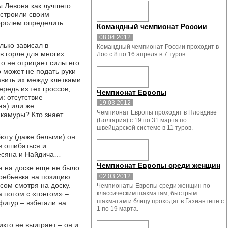
ы Левона как лучшего
настроили своим
королем определить
Командный чемпионат России
08.04.2012
лько зависал в
Командный чемпионат России проходит в
в горле для многих
Лоо с 8 по 16 апреля в 7 туров.
то не отрицает силы его
о может не подать руки
авить их между клетками
ередь из тех гроссов,
Чемпионат Европы
м: отсутствие
19.03.2012
ая) или же
Чемпионат Европы проходит в Пловдиве
камуры? Кто знает.
(Болгария) с 19 по 31 марта по
швейцарской системе в 11 туров.
бюту (даже белыми) он
в ошибаться и
сесяна и Найдича…
Чемпионат Европы среди женщин
а на доске еще не было
еребьевка на позицию
02.03.2012
сом смотря на доску.
Чемпионаты Европы среди женщин по
а потом с «гонгом» –
классическим шахматам, быстрым
шахматам и блицу проходят в Газиантепе с
фигур – взбегали на
1 по 19 марта.
икто не выиграет – он и