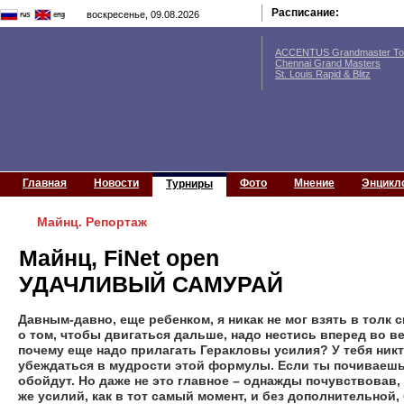
Расписание:
воскресенье, 09.08.2026
ACCENTUS Grandmaster Tou
Chennai Grand Masters
St. Louis Rapid & Blitz
Главная
Новости
Фото
Мнение
Энцикл
Турниры
Майнц. Репортаж
Майнц, FiNet open
УДАЧЛИВЫЙ САМУРАЙ
Давным-давно, еще ребенком, я никак не мог взять в толк 
о том, чтобы двигаться дальше, надо нестись вперед во ве
почему еще надо прилагать Геракловы усилия? У тебя никто
убеждаться в мудрости этой формулы. Если ты почиваешь 
обойдут. Но даже не это главное – однажды почувствовав,
же усилий, как в тот самый момент, и без дополнительной,