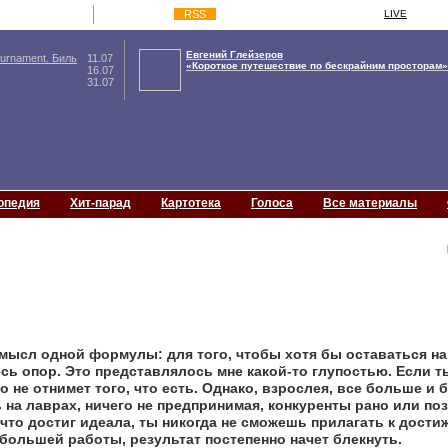
RSS
LIVE
Евгений Глейзеров
rnament. Биль
11.07
«Короткое путешествие по бескрайним просторам»
16.07
31.07
опедия
Хит-парад
Картотека
Голоса
Все материалы
смысл одной формулы: для того, чтобы хотя бы оставаться на 
сь опор. Это представлялось мне какой-то глупостью. Если ты
 не отнимет того, что есть. Однако, взрослея, все больше и 
на лаврах, ничего не предпринимая, конкуренты рано или по
 что достиг идеала, ты никогда не сможешь прилагать к дост
 большей работы, результат постепенно начет блекнуть.