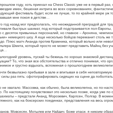
ошлом году, хоть приехал на Chess Classic уже не в первый раз,
вездие имен, бешеная интрига во всех соревнованиях, фантастиче
ледующий фестиваль будет, если не лучше, то по крайней мере уж т
ававшая мне покоя в детстве…
Кто год назад мог предполагать, что неожиданной преградой для тр
стиваля быстрых шахмат, под который подстраивается пол-Европы,
 с десяток привычных персоналий, но главное – Ароняна, чемпио
и» немецкого шоу. А еще несколько бойцов переманит столь же т
едо. Плюс матч Ананда против Крамника, который вольно или нево
льтера Шмита, который просто не может представить Майнц без уч
йца…
ошлогодний уровень, пускай ты бежишь по хорошо знакомой дистанци
туации? То, что зная все обстоятельства и отлично понимая, что ор
внимое и грустно вздыхать, вспоминая о прошлогоднем великолепи
 почти безвылазно пребывая в зале и впитывая в себя неповториму
от силы раз пять: сфотографировать сидящих на сцене да поболтат
-то не хватало. Массовка, как обычно, была великолепна, но по-н
ло. По настоящему почувствовал это несколько позже, когда уже по
шахматы – предстали Ананд, Морозевич, Карлсен, Полгар. В момен
жного, как на боксерских поединках, представления на весь огро
жанов, Мовсесян, Мотылев или Найдич. Боже упаси, я никоим обра