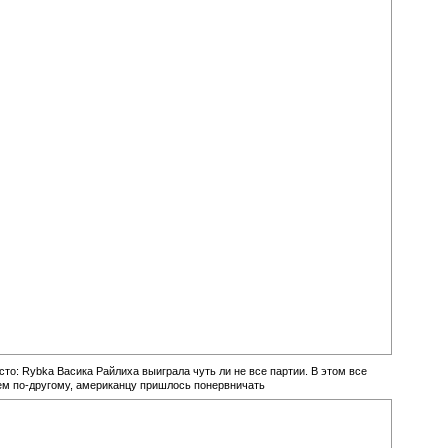
то: Rybka Васика Райлиха выиграла чуть ли не все партии. В этом все
ем по-другому, американцу пришлось понервничать