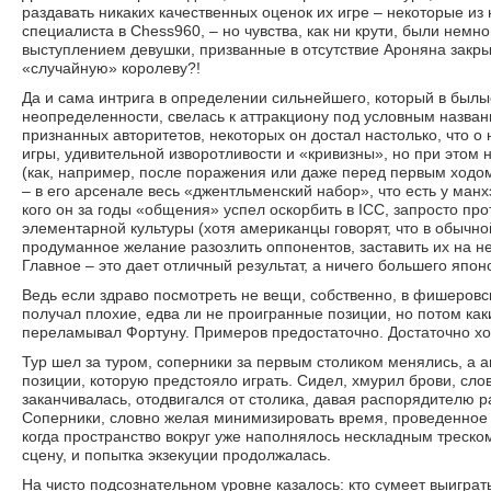
раздавать никаких качественных оценок их игре – некоторые из
специалиста в Chess960, – но чувства, как ни крути, были немно
выступлением девушки, призванные в отсутствие Ароняна закры
«случайную» королеву?!
Да и сама интрига в определении сильнейшего, который в былые
неопределенности, свелась к аттракциону под условным назван
признанных авторитетов, некоторых он достал настолько, что о 
игры, удивительной изворотливости и «кривизны», но при этом н
(как, например, после поражения или даже перед первым ходом)
– в его арсенале весь «джентльменский набор», что есть у манхэ
кого он за годы «общения» успел оскорбить в ICC, запросто про
элементарной культуры (хотя американцы говорят, что в обычн
продуманное желание разозлить оппонентов, заставить их на не
Главное – это дает отличный результат, а ничего большего япон
Ведь если здраво посмотреть не вещи, собственно, в фишеровс
получал плохие, едва ли не проигранные позиции, но потом ка
переламывал Фортуну. Примеров предостаточно. Достаточно хо
Тур шел за туром, соперники за первым столиком менялись, а а
позиции, которую предстояло играть. Сидел, хмурил брови, сл
заканчивалась, отодвигался от столика, давая распорядителю р
Соперники, словно желая минимизировать время, проведенное на
когда пространство вокруг уже наполнялось нескладным треско
сцену, и попытка экзекуции продолжалась.
На чисто подсознательном уровне казалось: кто сумеет выиграть