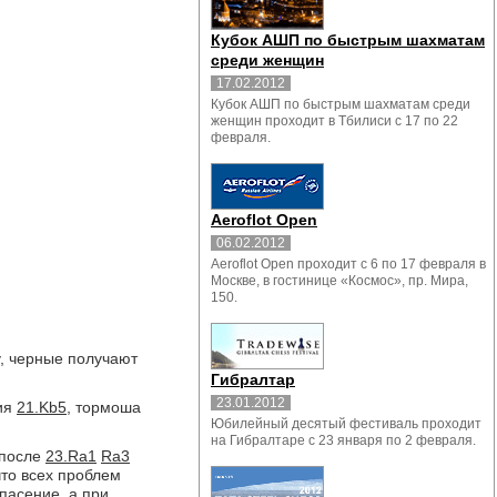
Кубок АШП по быстрым шахматам
среди женщин
17.02.2012
Кубок АШП по быстрым шахматам среди
женщин проходит в Тбилиси с 17 по 22
февраля.
Aeroflot Open
06.02.2012
Aeroflot Open проходит с 6 по 17 февраля в
Москве, в гостинице «Космос», пр. Мира,
150.
, черные получают
Гибралтар
23.01.2012
ния
21.Kb5,
тормоша
Юбилейный десятый фестиваль проходит
на Гибралтаре с 23 января по 2 февраля.
после
23.Ra1
Ra3
что всех проблем
пасение, а при