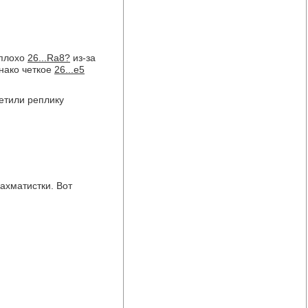
плохо
26...Ra8?
из-за
нако четкое
26...e5
етили реплику
ахматистки. Вот