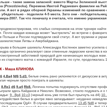
льши - также замена запасной: вместо Марты Зелинской выст
Przezdziecka). Перемена Иветой Радзиевич фамилии на Райли
ли. А вот в рядах сборной Украины изменений по сравнению с
 убедительно - поделили 4-5 места. Зато они - победительни
ра-2007. Так что поначалу я считала, что именно украинская
родемонстрировав, что слабых соперников на этом турнире найти н
я. Почти каждая команда может "выстрелить" во встрече с фаворит
Польши и России подтвердили свой статус. А вот грузинки и укра
 шахматисткам Литвы и Азербайджана.
ерыва в большие шахматы Александра Костенюк заметно усилила 
сандра органично реализует свои отменные лидерские качества в к
редусмотренный заботливой природой для начинающих молодых мам
 из стартового матча с командой Израиля, по сути, продолжалась 1
К - Маша КЛИНОВА
a6
4.Ba4
Nf6
5.d3.
Белые очень рано уклоняются от дискуссии в акт
агая черным просто поиграть в шахматы.
0
8.Re1
d6
9.a4
Rb8.
Логична попытка подчеркнуть отсутствие профи
грали здесь Кайданов и Николич. Возможно, стоило подумать и о 
ладье:
9...Bg4
10.c3
(черный конь уже готов был прыгнуть на d4)
10.
нтрдействия белых в центре явно запаздывают: неудачно немедл
последующим Qg4+. В случае предварительного
13.d5
Nd8
и тепе