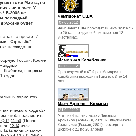
упает тоже Марта, но
х - не в счет. У
 ЧЕ-2005 не
Чемпионат США
цы последней
07.05.2012
 дружина будет
Чемпионат США проходит в Сент-Луисе с 7
по 20 мая по круговой системе при 12
е так-то просто. И
участниках.
ами. "Стрельба"
инки неожиданно
Мемориал Капабланки
сборную России. Кроме
омандных
03.05.2012
… В общем, в первых
Организуемый в 47-й раз Мемориал
1 ходов.
Капабланки проходит в Гаване с 3 по 14
мая.
уальных вариантах
Матч Аронян – Крамник
лактического хода с2-
21.04.2012
том, чтобы расчистить
Матч из 6 партий между Левоном
..Qd7
11.h3
(После
Ароняном (Армения, 2820) и Владимиром
Крамником (Россия, 2801) проходит в
енное
13.f4
из-за
Цюрихе с 21 по 28 апреля.
рь
14.f4
черные могут