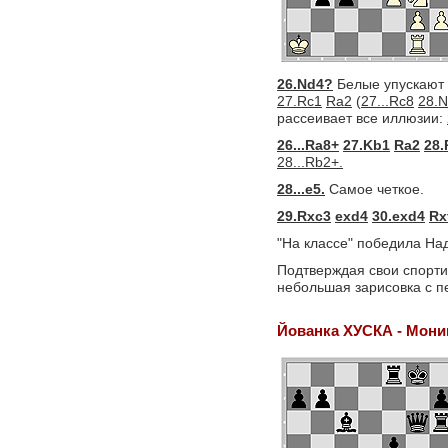
26.Nd4?
Белые упускают 
27.Rc1
Ra2
(
27...Rc8
28.
рассеивает все иллюзии:
26...Ra8+
27.Kb1
Ra2
28.
28...Rb2+.
28...e5.
Самое четкое.
29.Rxc3
exd4
30.exd4
Rx
"На классе" победила На
Подтверждая свои спорти
небольшая зарисовка с п
Йованка ХУСКА - Мон