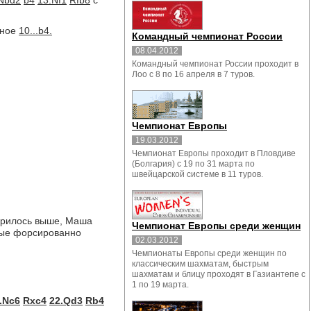
Nbd2
b4
13.Nf1
Rfb8
с
йное
10...b4.
Командный чемпионат России
08.04.2012
Командный чемпионат России проходит в
Лоо с 8 по 16 апреля в 7 туров.
Чемпионат Европы
19.03.2012
Чемпионат Европы проходит в Пловдиве
(Болгария) с 19 по 31 марта по
швейцарской системе в 11 туров.
ворилось выше, Маша
Чемпионат Европы среди женщин
ные форсированно
02.03.2012
Чемпионаты Европы среди женщин по
классическим шахматам, быстрым
шахматам и блицу проходят в Газиантепе с
1 по 19 марта.
.Nc6
Rxc4
22.Qd3
Rb4