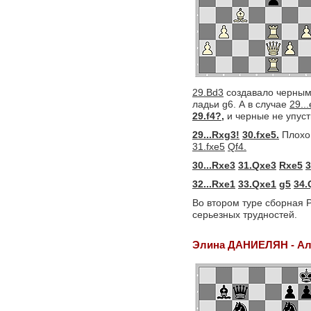
29.Bd3
создавало черным 
ладьи g6. А в случае
29..
29.f4?,
и черные не упус
29...Rxg3!
30.fxe5.
Плохо
31.fxe5
Qf4.
30...Rxe3
31.Qxe3
Rxe5
3
32...Rxe1
33.Qxe1
g5
34.
Во втором туре сборная 
серьезных трудностей.
Элина ДАНИЕЛЯН - А