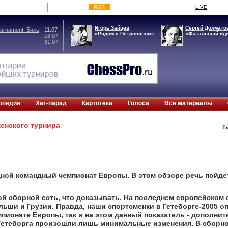
RSS
LIVE
Игорь Зайцев
Сергей Долмато
rnament. Биль
11.07
«Рядом с Петросяном»
«Фатальный ид
16.07
31.07
опедия
Хит-парад
Картотека
Голоса
Все материалы
женского турнира
Т
дной командный чемпионат Европы. В этом обзоре речь пойдет
й сборной есть, что доказывать. На последнем европейском 
ьши и Грузии. Правда, наши спортсменки в Гетеборге-2005 о
емпионате Европы, так и на этом данный показатель - дополнит
 Гетеборга произошли лишь минимальные изменения. В сборно