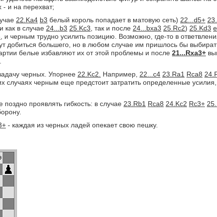
 - и на перехват;
лучае
22.Ka4
b3
белый король попадает в матовую сеть)
22...d5+
23
и как в случае
24...b3
25.Kc3,
так и после
24...bxa3
25.Rc2
)
25.Kd3
e
,
и черным трудно усилить позицию. Возможно, где-то в ответвления
т добиться большего, но в любом случае им пришлось бы выбират
партии белые избавляют их от этой проблемы и после
21...Rxa3+
вы
.
задачу черных. Упорнее
22.Kc2.
Например,
22...c4
23.Ra1
Rca8
24.
их случаях черным еще предстоит затратить определенные усилия,
 поздно проявлять гибкость: в случае
23.Rb1
Rca8
24.Kc2
Rc3+
25
борону.
3+
- каждая из черных ладей опекает свою пешку.