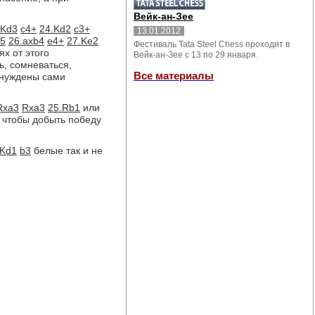
Вейк-ан-Зее
.Kd3
c4+
24.Kd2
c3+
13.01.2012
5
26.axb4
e4+
27.Ke2
Фестиваль Tata Steel Chess проходит в
х от этого
Вейк-ан-Зее с 13 по 29 января.
ь, сомневаться,
Все материалы
нуждены сами
Rxa3
Rxa3
25.Rb1
или
 чтобы добыть победу
.Kd1
b3
белые так и не