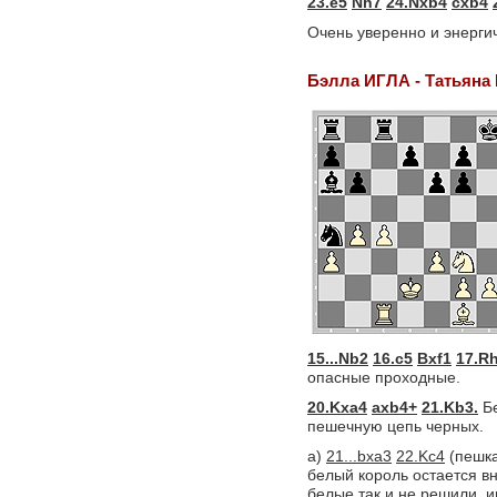
23.e5
Nh7
24.Nxb4
cxb4
Очень уверенно и энергич
Бэлла ИГЛА - Татьян
15...Nb2
16.c5
Bxf1
17.R
опасные проходные.
20.Kxa4
axb4+
21.Kb3.
Бе
пешечную цепь черных.
a)
21...bxa3
22.Kc4
(пешка
белый король остается в
белые так и не решили, 