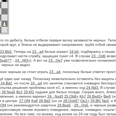
го по дебюту, белые отбили первую волну активности черных. Теп
торой круг, и Элина не выдерживает напряжения, трубя отбой свои
23.Bd2.
Теперь на
23...a4
белые играют
24.b4,
подбираясь к пешке 
родолжает нести службу, защищая пункт с4. В случае
23...Qd6
возм
Bxa5??
-
24...Nf3+
). А вот на
23...Qe7
уже позволительно полакоми
 черных не видно.
оне черным не стоит играть
23...a4,
поскольку белые ответят про
 один шаг назад. Поскольку нежелательно оставлять без защиты 
ь
24.Bd2,
но после
24...a4
это занятие становится очевидно бесперс
 попытка решения проблемы коня е1, а именно ход
24.Nd3.
В случа
3
28.Nxa5
Bc2
29.Kf1
худшее для белых позади. Скорее всего, Алек
ивления, а именно вариант
24...Nxd3
25.Qb8+
Kh7
26.Bxd3+
Be4!
(
я в центре:
27.Qf4
Kg8
28.Bd2
(но не
28.Qxh6?
Qe1+
29.Bf1
Ne4,
и б
.Qf4
(не рекомендуется азартное
29.Bxa5
-
29...Qg5,
и черные разв
агрессивную линию игрового поведения, черные, очевидно, пошли
вление. Но все-таки, по-моему, ход конем на 24-ом ходу был луч