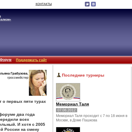
КОНТАКТЫ
в
еализм»
Форум
Поддержать сайт
атьяна Грабузова
,
Последние турниры
гроссмейстер
 о первых пяти турах
Мемориал Таля
07.06.2012
форуме два года
Мемориал Таля проходит с 7 по 18 июня в
передили всех
Москве, в Доме Пашкова
ельный. И хотя с 2005
й России на смену