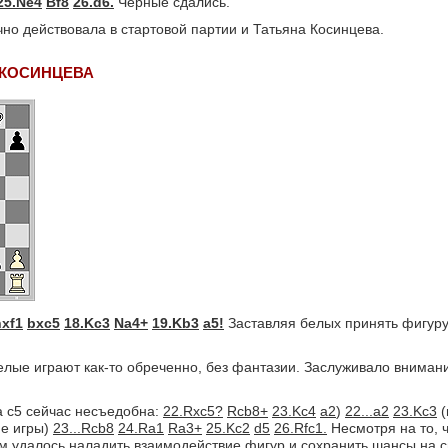
25.Ne4
Bf8
26.d6.
Черные сдались.
но действовала в стартовой партии и Татьяна Косинцева.
а КОСИНЦЕВА
hxf1
bxc5
18.Kc3
Na4+
19.Kb3
a5!
Заставляя белых принять фигуру
лые играют как-то обреченно, без фантазии. Заслуживало внима
 с5 сейчас несъедобна:
22.Rxc5?
Rcb8+
23.Kc4
a2
)
22...a2
23.Kc3
(
не игры)
23...Rcb8
24.Ra1
Ra3+
25.Kc2
d5
26.Rfc1.
Несмотря на то, 
им удалось наладить взаимодействие фигур и сохранить шансы на с