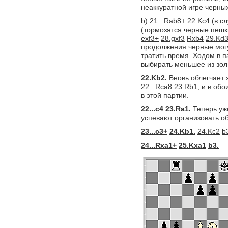
неаккуратной игре черных
b)
21...Rab8+
22.Kc4
(в с
(тормозятся черные пешк
exf3+
28.gxf3
Rxb4
29.Kd3
продолжения черные могу
тратить время. Ходом в 
выбирать меньшее из зол
22.Kb2.
Вновь облегчает 
22...Rca8
23.Rb1,
и в обо
в этой партии.
22...c4
23.Ra1.
Теперь уже
успевают организовать о
23...c3+
24.Kb1.
24.Kc2
b
24...Rxa1+
25.Kxa1
b3.