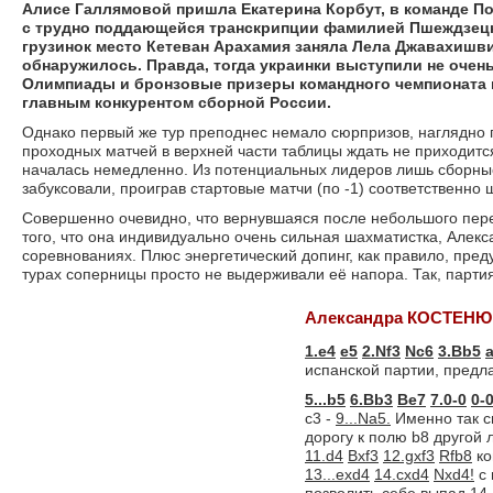
Алисе Галлямовой пришла Екатерина Корбут, в команде По
с трудно поддающейся транскрипции фамилией Пшеждзецка (
грузинок место Кетеван Арахамия заняла Лела Джавахишви
обнаружилось. Правда, тогда украинки выступили не очень
Олимпиады и бронзовые призеры командного чемпионата ми
главным конкурентом сборной России.
Однако первый же тур преподнес немало сюрпризов, наглядно п
проходных матчей в верхней части таблицы ждать не приходитс
началась немедленно. Из потенциальных лидеров лишь сборные 
забуксовали, проиграв стартовые матчи (по -1) соответственно
Совершенно очевидно, что вернувшаяся после небольшого пер
того, что она индивидуально очень сильная шахматистка, Алек
соревнованиях. Плюс энергетический допинг, как правило, п
турах соперницы просто не выдерживали её напора. Так, партия
Александра КОСТЕНЮ
1.e4
e5
2.Nf3
Nc6
3.Bb5
испанской партии, предл
5...b5
6.Bb3
Be7
7.0-0
0-
с3 -
9...Na5.
Именно так сы
дорогу к полю b8 другой 
11.d4
Bxf3
12.gxf3
Rfb8
ко
13...exd4
14.cxd4
Nxd4!
с 