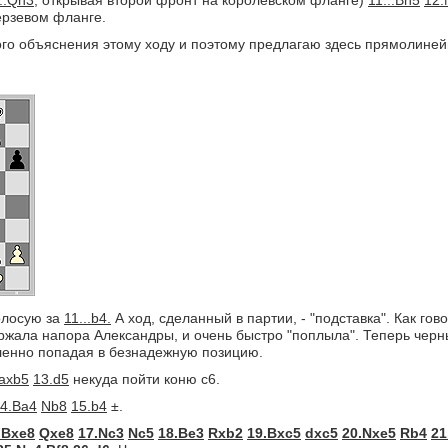
..Qh3,
открывая второй фронт на королевском фланге)
11...Bh5
12.
ерзевом фланге.
ого объяснения этому ходу и поэтому предлагаю здесь прямолине
олосую за
11...b4.
А ход, сделанный в партии, - "подставка". Как го
ржала напора Александры, и очень быстро "поплыла". Теперь чер
ленно попадая в безнадежную позицию.
.axb5
13.d5
некуда пойти коню с6.
4.Ba4
Nb8
15.b4
±.
.Bxe8
Qxe8
17.Nc3
Nc5
18.Be3
Rxb2
19.Bxc5
dxc5
20.Nxe5
Rb4
21