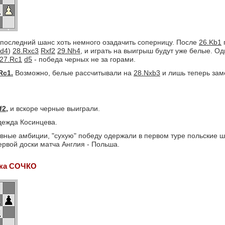
последний шанс хоть немного озадачить соперницу. После
26.Kb1
Nd4
)
28.Rxc3
Rxf2
29.Nh4,
и играть на выигрыш будут уже белые. Од
27.Rc1
d5
- победа черных не за горами.
Rc1.
Возможно, белые рассчитывали на
28.Nxb3
и лишь теперь зам
f2,
и вскоре черные выиграли.
дежда Косинцева.
вные амбиции, "сухую" победу одержали в первом туре польские ш
ервой доски матча Англия - Польша.
ика СОЧКО