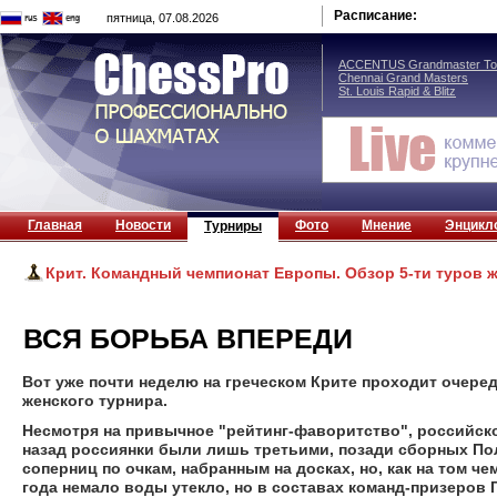
Расписание:
пятница, 07.08.2026
ACCENTUS Grandmaster Tou
Chennai Grand Masters
St. Louis Rapid & Blitz
Главная
Новости
Фото
Мнение
Энцикл
Турниры
Крит. Командный чемпионат Европы. Обзор 5-ти туров 
ВСЯ БОРЬБА ВПЕРЕДИ
Вот уже почти неделю на греческом Крите проходит очере
женского турнира.
Несмотря на привычное "рейтинг-фаворитство", российско
назад россиянки были лишь третьими, позади сборных Пол
соперниц по очкам, набранным на досках, но, как на том ч
года немало воды утекло, но в составах команд-призеров