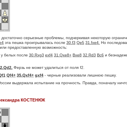
достаточно серьезные проблемы, подчеркивая некоторую огранич
.e4
эта пешка проигрывалась после
30.f3
Qe5
31.fxe4.
Но последова
тили предоставленную возможность:
 у белых после
30.Rxg3
exf4
31.Qxe8+
Bxe8
32.Rd3
Bc6
и безнадеж
2.Qd2.
Ферзь не может удалиться от поля f2.
Qf1
Qf4+
35.Qxf4+
gxf4
- черные реализовали лишнюю пешку.
России выдержала испытание на прочность. Правда, поначалу нич
лександра КОСТЕНЮК