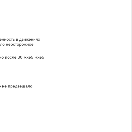
енность в движениях
ло неосторожное
но после
30.Rxe5
Rxe5
то не предвещало