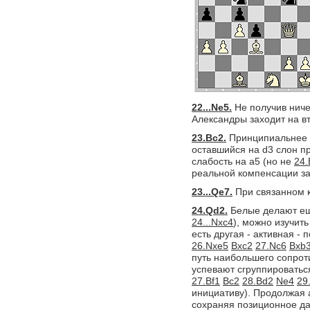
22...Ne5.
Не получив ниче
Александры заходит на в
23.Bc2.
Принципиальнее
оставшийся на d3 слон п
слабость на a5 (но не
24.
реальной компенсации за
23...Qe7.
При связанном к
24.Qd2.
Белые делают ещё
24...Nxc4
), можно изучит
есть другая - активная -
26.Nxe5
Bxc2
27.Nc6
Bxb
путь наибольшего сопрот
успевают сгруппироватьс
27.Bf1
Bc2
28.Bd2
Ne4
29
инициативу). Продолжая 
сохраняя позиционное да