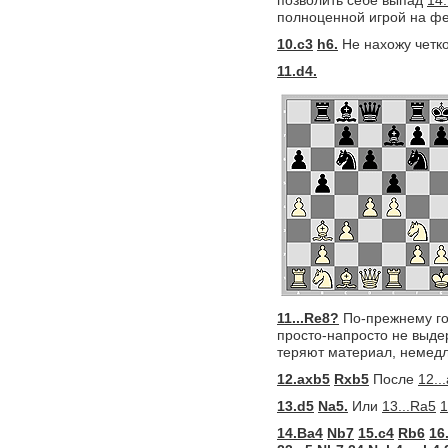
позволить себе выпад
14.
полноценной игрой на ф
10.c3
h6.
Не нахожу четк
11.d4.
11...Re8?
По-прежнему г
просто-напросто не выде
теряют материал, немед
12.axb5
Rxb5
После
12..
13.d5
Na5.
Или
13...Ra5
1
14.Ba4
Nb7
15.c4
Rb6
16