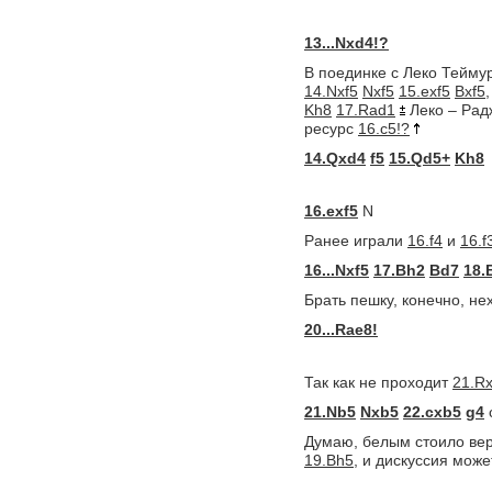
13...Nxd4!?
В поединке с Леко Тейму
14.Nxf5
Nxf5
15.exf5
Bxf5,
Kh8
17.Rad1
Леко – Радж
ресурс
16.c5!?
14.Qxd4
f5
15.Qd5+
Kh8
16.exf5
N
Ранее играли
16.f4
и
16.f
16...Nxf5
17.Bh2
Bd7
18.
Брать пешку, конечно, н
20...Rae8!
Так как не проходит
21.R
21.Nb5
Nxb5
22.cxb5
g4
Думаю, белым стоило ве
19.Bh5,
и дискуссия може