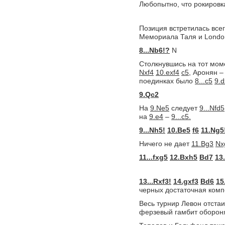
Любопытно, что рокировка
Позиция встретилась всег
Мемориала Таля и London
8...Nb6!?
N
Столкнувшись на тот мом
Nxf4
10.exf4
c5,
Аронян – 
поединках было
8...c5
9.d
9.Qc2
На
9.Ne5
следует
9...Nfd5
на
9.e4
–
9...c5.
9...Nh5!
10.Be5
f6
11.Ng5
Ничего не дает
11.Bg3
Nx
11...fxg5
12.Bxh5
Bd7
13
13...Rxf3!
14.gxf3
Bd6
15
черных достаточная комп
Весь турнир Левон отста
ферзевый гамбит обороня