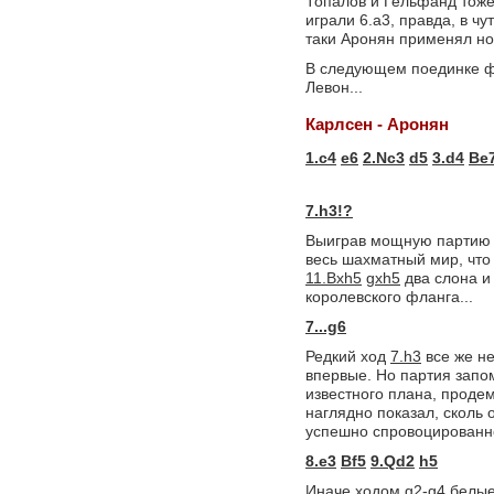
Топалов и Гельфанд тоже 
играли 6.а3, правда, в чу
таки Аронян применял но
В следующем поединке ф
Левон...
Карлсен - Аронян
1.c4
e6
2.Nc3
d5
3.d4
Be
7.h3!?
Выиграв мощную партию у
весь шахматный мир, что
11.Bxh5
gxh5
два слона и
королевского фланга...
7...g6
Редкий ход
7.h3
все же не
впервые. Но партия запо
известного плана, проде
наглядно показал, сколь 
успешно спровоцированно
8.e3
Bf5
9.Qd2
h5
Иначе ходом g2-g4 белые