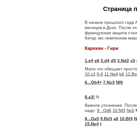
Страница п
В начале прошлого года 
месяцев в Дохе. После эт
французская защита ста
Катар экс-чемпионки мира
Карякин - Гири
1.e4
e6
2.d4
d5
3.Nd2
c5
Мало что обещает прост
10.c3
0-0
11.Ne4
b6
12.Bg
6...Qb4+
7.Nc3
Nf6
8.a3!
N
Важное уточнение. Посл
надо:
9...Qd6
10.Nf3
Nc5
8...Qa5
9.Bd3
a6
10.Bf4
N
15.Ne4