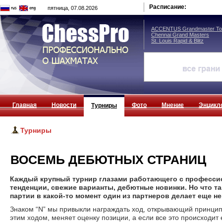
Расписание:
пятница, 07.08.2026
ACCENTUS Grandmaster Tou
Chennai Grand Masters
St. Louis Rapid & Blitz
Главная
Новости
Фото
Мнение
Энцикл
Турниры
Турниры
ВОСЕМЬ ДЕБЮТНЫХ СТРАНИЦ
Каждый крупный турнир глазами работающего с профессио
тенденции, свежие варианты, дебютные новинки. Но что та
партии в какой-то момент один из партнеров делает еще н
Знаком “N” мы привыкли награждать ход, открывающий принцип
этим ходом, меняет оценку позиции, а если все это происходит е