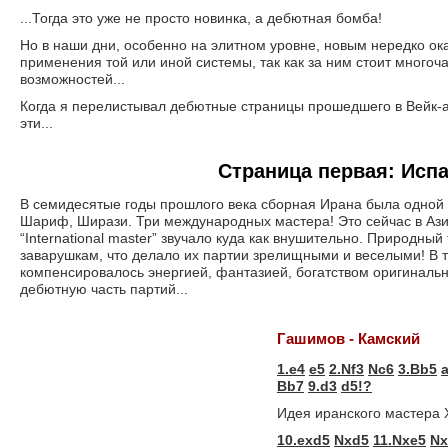
...Тогда это уже не просто новинка, а дебютная бомба!
Но в наши дни, особенно на элитном уровне, новым нередко ока
применения той или иной системы, так как за ним стоит многоча
возможностей...
Когда я перелистывал дебютные страницы прошедшего в Вейк-а
эти...
Страница первая: Испа
В семидесятые годы прошлого века сборная Ирана была одной 
Шариф, Ширази. Три международных мастера! Это сейчас в Азии
“International master” звучало куда как внушительно. Природн
заварушкам, что делало их партии зрелищными и веселыми! В 
компенсировалось энергией, фантазией, богатством оригинальн
дебютную часть партий...
Гашимов - Камский
1.e4
e5
2.Nf3
Nc6
3.Bb5
Bb7
9.d3
d5!?
Идея иранского мастера 
10.exd5
Nxd5
11.Nxe5
Nx