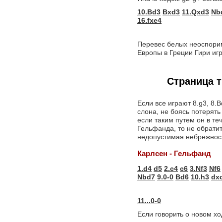
10.Bd3
Bxd3
11.Qxd3
Nb
16.fxe4
Перевес белых неоспорим
Европы в Греции Гири иг
Страница т
Если все играют 8.g3, 8.
слона, не боясь потерять
если таким путем он в т
Гельфанда, то не обратит
недопустимая небрежнос
Карлсен - Гельфанд
1.d4
d5
2.c4
c6
3.Nf3
Nf6
Nbd7
9.0-0
Bd6
10.h3
dx
11...0-0
Если говорить о новом хо