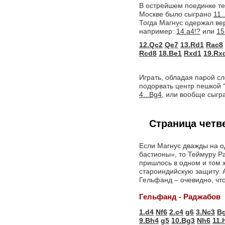
В острейшем поединке те
Москве было сыграно
11.
Тогда Магнус одержал вер
например:
14.a4!?
или
15
12.Qc2
Qe7
13.Rd1
Rac8
Rcd8
18.Be1
Rxd1
19.Rx
Играть, обладая парой сл
подорвать центр пешкой 
4...Bg4,
или вообще сыграт
Страница четв
Если Магнус дважды на о
бастионы», то Теймуру Р
пришлось в одном и том
староиндийскую защиту. А
Гельфанд – очевидно, что
Гельфанд - Раджабов
1.d4
Nf6
2.c4
g6
3.Nc3
B
9.Bh4
g5
10.Bg3
Nh6
11.