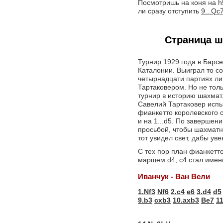
Посмотришь на коня на h5
ли сразу отступить
9...Qc
Страница ш
Турнир 1929 года в Барс
Каталонии. Выиграл то с
четырнадцати партиях ли
Тартаковером. Но не тол
турнир в историю шахмат
Савелий Тартаковер испы
фианкетто королевского сло
и на 1...d5. По завершен
просьбой, чтобы шахматн
тот увидел свет, дабы ув
С тех пор план фианкетт
маршем d4, c4 стал имен
Иванчук - Ван Вели
1.Nf3
Nf6
2.c4
e6
3.d4
d5
9.b3
cxb3
10.axb3
Be7
1