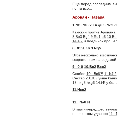
Еще перед последним вых
почти все...
Аронян - Навара
1.Nf3
Nf6
2.c4
g6
3.Nc3
d
Камский против Ароняна 
8.Be3
Bg4
9.Rd1
e6
10.Be
14.e5,
и поединок прошел
8.Bb5+
c6
9.Ng5
Этот несколько экзотиче
возражением на седьмой 
9...0-0
10.Be2
Bxe2
Слабее
10...Bc8?!
11.h4!?
Сестао 2010. Лучше было
13.hxg6
hxg6
14.f4!
у белы
11.Nxe2
11...Na6
N
В партии-предшественниц
не слишком удачное
11..