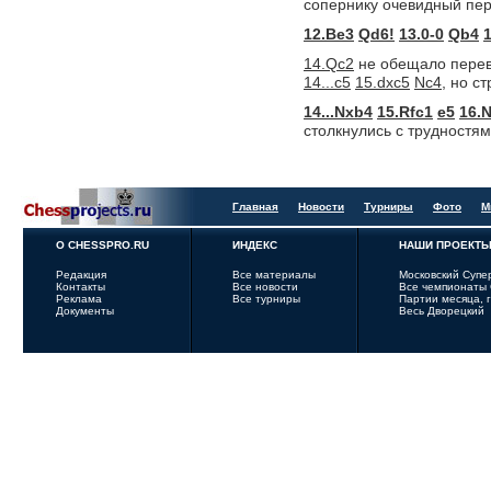
сопернику очевидный пер
12.Be3
Qd6!
13.0-0
Qb4
14.Qc2
не обещало перев
14...c5
15.dxc5
Nc4,
но ст
14...Nxb4
15.Rfc1
e5
16.N
столкнулись с трудностями
Главная
Новости
Турниры
Фото
М
О CHESSPRO.RU
ИНДЕКС
НАШИ ПРОЕКТ
Редакция
Все материалы
Московский Супе
Контакты
Все новости
Все чемпионаты
Реклама
Все турниры
Партии месяца, 
Документы
Весь Дворецкий