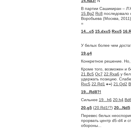
14.Na3!
N
В партии Сашикиран – Л’
15.Bg2
Rc8
последовало с
Воробьева (Москва, 2011)
=
14...c5
15.dxc5
Rxc5
16.
У белых более чем доста
19.g4
Конкретное решение. Но,
Кроме того, возможен и 
21.Bc5
Qc7
22.Rxa6
у бел
удержать позицию. Слаб
Rxc5
22.Rd1
)
21.Qd2
B
19...Rd8?!
Сильнее
19...h6
20.h4
Bd6
20.g5
(
20.Rd1!?
)
20...Nd5
Перевес белых неоспорим
прорвать центр d5-d4 и с
обороны...