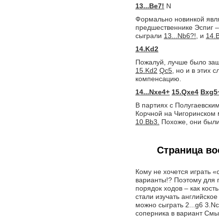
13...Be7!
N
Формально новинкой явля
предшественнике Эспиг –
сыграли
13...Nb6?!,
и
14.
14.Kd2
Пожалуй, лучше было за
15.Kd2
Qc5,
но и в этих 
компенсацию.
14...Nxe4+
15.Qxe4
Bxg5
В партиях с Полугаевски
Корчной на Чигоринском 
10.Bb3.
Похоже, они были
Страница в
Кому не хочется играть «
варианты!? Поэтому для
порядок ходов – как кость
стали изучать английское 
можно сыграть 2...g6 3.N
соперника в вариант Смыс