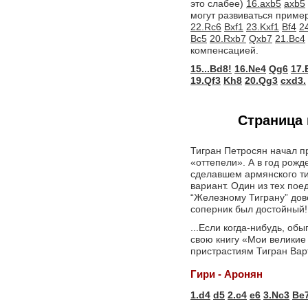
это слабее)
16.axb5
axb5
могут развиваться приме
22.Rc6
Bxf1
23.Kxf1
Bf4
2
Bc5
20.Rxb7
Qxb7
21.Bc4
компенсацией.
15...Bd8!
16.Ne4
Qg6
17.
19.Qf3
Kh8
20.Qg3
cxd3.
Страница 
Тигран Петросян начал п
«оттепели». А в год рожд
сделавшем армянского ти
вариант. Один из тех пое
“Железному Тиграну” дов
соперник был достойный!
...Если когда-нибудь, о
свою книгу «Мои великие
пристрастиям Тигран Варт
Гири - Аронян
1.d4
d5
2.c4
e6
3.Nc3
Be