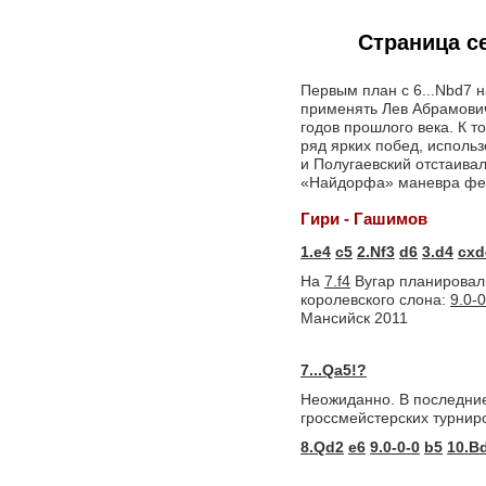
Страница с
Первым план с 6...Nbd7 
применять Лев Абрамович
годов прошлого века. К 
ряд ярких побед, исполь
и Полугаевский отстаива
«Найдорфа» маневра ферз
Гири - Гашимов
1.e4
c5
2.Nf3
d6
3.d4
cxd
На
7.f4
Вугар планирова
королевского слона:
9.0-0
Мансийск 2011
7...Qa5!?
Неожиданно. В последние
гроссмейстерских турниро
8.Qd2
e6
9.0-0-0
b5
10.B