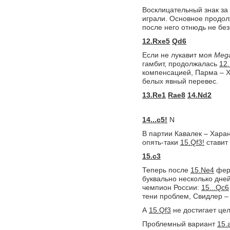
Восклицательный знак за 
играли. Основное продо
после него отнюдь не бе
12.Rxe5
Qd6
Если не лукавит моя
Meg
гамбит, продолжалась
12.
компенсацией, Парма – Х
белых явный перевес.
13.Re1
Rae8
14.Nd2
14...c5!
N
В партии Кавалек – Хара
опять-таки
15.Qf3!
ставит
15.c3
Теперь после
15.Ne4
ферз
буквально несколько дне
чемпион России:
15...Qc6
тени проблем, Свидлер – 
А
15.Qf3
не достигает цел
Проблемный вариант
15.