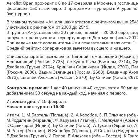
Aeroflot Open проходит с 6 по 17 февраля в Москве, в гостини
фестиваля 150 тысяч евро. В программе – турниры в 9 туров по
блицтурнир.
В главном турнире «А» для шахматистов с рейтингом выше 2549
участников с рейтингом от 2300 до 2549.
В группе «А» установлено 30 призов, первый – 20 000 евро, втор
получает право участия в супертурнире в Дортмунде (июль 2012
При дележе мест дополнительными показателями являются: 1. 
Средний рейтинг соперников за вычетом высшего и низшего.
Список фаворитов возглавляют Евгений Томашевский (Россия, 2
Непомнящий (Россия, 2735), Ле Куанг Льем (Вьетнам, 2714), Ф
Джобава (Грузия, 2704), Кришнан Сашикиран (Индия, 2700), Па
(Россия, 2688), Вадим Звягинцев (Россия, 2688), Владимир Ако
2673), Евгений Алексеев (Россия, 2670), Бу Сянчжи (Китай, 2670
Контроль времени
: 1 час 40 минут на 40 ходов, затем 50 мину
добавлением 30 секунд на каждый ход, начиная с первого.
Игровые дни
: 7-15 февраля.
Начало всех туров в 15.00
.
Итоги
. 1. М.Бартель (Польша), 2. А.Коробов, 3. П.Эльянов (оба 
М.Родштейн (Израиль), Ф.Каруана (Италия), Г.Мелкумян (Армения
К.Сашикиран (Индия), Бу Сянчжи (Китай), А.Тухаев (Украина), 
М.Раггер (Австрия), Я.Жеребух (Украина), И.Соколов (Нидерлан
Б.Джобава (Грузия), И.Попов, Е.Алексеев (оба – Россия), К.Гр