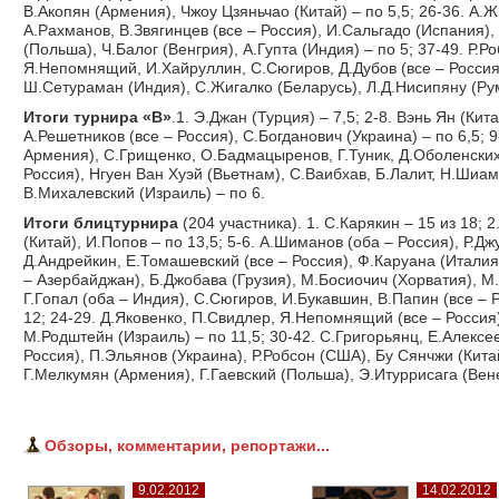
В.Акопян (Армения), Чжоу Цзяньчао (Китай) – по 5,5; 26-36. А.
А.Рахманов, В.Звягинцев (все – Россия), И.Сальгадо (Испания), 
(Польша), Ч.Балог (Венгрия), А.Гупта (Индия) – по 5; 37-49. Р.
Я.Непомнящий, И.Хайруллин, С.Сюгиров, Д.Дубов (все – Россия)
Ш.Сетураман (Индия), С.Жигалко (Беларусь), Л.Д.Нисипяну (Рум
Итоги турнира «В»
.1. Э.Джан (Турция) – 7,5; 2-8. Вэнь Ян (Ки
А.Решетников (все – Россия), С.Богданович (Украина) – по 6,5; 
Армения), С.Грищенко, О.Бадмацыренов, Г.Туник, Д.Оболенских
Россия), Нгуен Ван Хуэй (Вьетнам), С.Ваибхав, Б.Лалит, Н.Шиам
В.Михалевский (Израиль) – по 6.
Итоги блицтурнира
(204 участника). 1. С.Карякин – 15 из 18; 
(Китай), И.Попов – по 13,5; 5-6. А.Шиманов (оба – Россия), Р.Дж
Д.Андрейкин, Е.Томашевский (все – Россия), Ф.Каруана (Италия
– Азербайджан), Б.Джобава (Грузия), М.Босиочич (Хорватия), М.
Г.Гопал (оба – Индия), С.Сюгиров, И.Букавшин, В.Папин (все – Р
12; 24-29. Д.Яковенко, П.Свидлер, Я.Непомнящий (все – Россия)
М.Родштейн (Израиль) – по 11,5; 30-42. С.Григорьянц, Е.Алексе
Россия), П.Эльянов (Украина), Р.Робсон (США), Бу Сянчжи (Кита
Г.Мелкумян (Армения), Г.Гаевский (Польша), Э.Итуррисага (Вене
Обзоры, комментарии, репортажи...
9.02.2012
14.02.2012