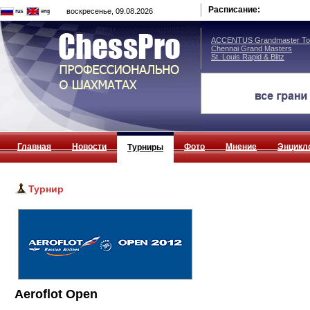
Расписание:
воскресенье, 09.08.2026
ACCENTUS Grandmaster Tou
Chennai Grand Masters
St. Louis Rapid & Blitz
Главная
Новости
Фото
Мнение
Энцикл
Турниры
Турнир
Aeroflot Open