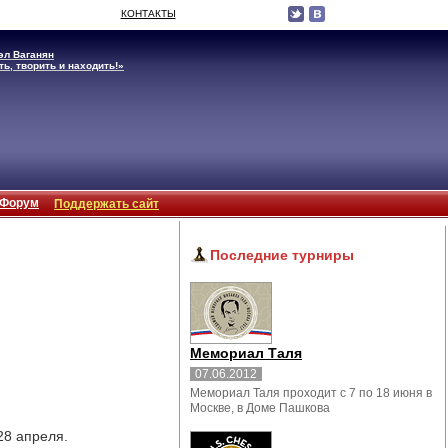
КОНТАКТЫ
л Ваганян
ть, творить и находить!»
Форум
Поддержать сайт
Последние турниры
Мемориал Таля
07.06.2012
Мемориал Таля проходит с 7 по 18 июня в
Москве, в Доме Пашкова
28 апреля.