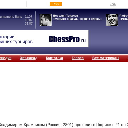
RSS
LIVE
Веселин Топалов
Рафаэ
rnament. Биль
11.07
«Меньше знаешь - крепче спишь»
«Игра
16.07
31.07
опедия
Хит-парад
Картотека
Голоса
Все материалы
Владимиром Крамником (Россия, 2801) проходит в Цюрихе с 21 по 