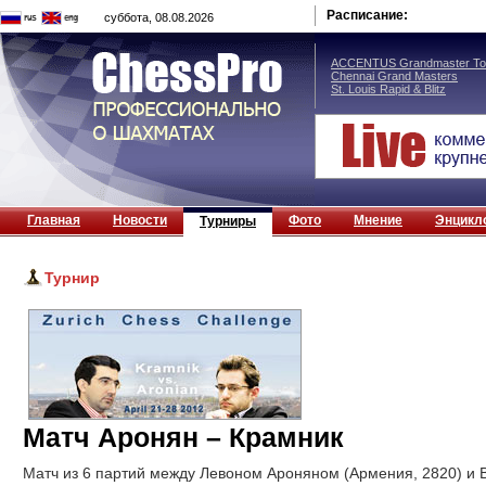
Расписание:
суббота, 08.08.2026
ACCENTUS Grandmaster Tou
Chennai Grand Masters
St. Louis Rapid & Blitz
Главная
Новости
Фото
Мнение
Энцикл
Турниры
Турнир
Матч Аронян – Крамник
Матч из 6 партий между Левоном Ароняном (Армения, 2820) и 