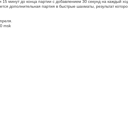
 и 15 минут до конца партии с добавлением 30 секунд на каждый ход
ается дополнительная партия в быстрые шахматы, результат которо
апреля.
00 msk