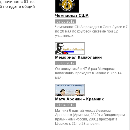
, начиная с 61-го.
й не идет в общий
Чемпионат США
07.05.2012
Чемпионат США проходит в Сент-Луисе с 7
по 20 мая по круговой системе при 12
участниках.
Мемориал Капабланки
03.05.2012
Организуемый в 47-й раз Мемориал
Капабланки проходит в Гаване с 3 по 14
мая.
Матч Аронян – Крамник
21.04.2012
Матч из 6 партий между Левоном
Ароняном (Армения, 2820) и Владимиром
Крамником (Россия, 2801) проходит в
Цюрихе с 21 по 28 апреля.