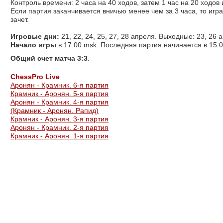
Контроль времени: 2 часа на 40 ходов, затем 1 час на 20 ходов
Если партия заканчивается вничью менее чем за 3 часа, то игр
зачет.
Игровые дни:
21, 22, 24, 25, 27, 28 апреля. Выходные: 23, 26 
Начало игры
в 17.00 msk. Последняя партия начинается в 15.
Общий счет матча 3:3
.
СhessPro Live
Аронян - Крамник. 6-я партия
Крамник - Аронян. 5-я партия
Аронян - Крамник. 4-я партия
(Крамник - Аронян. Рапид)
Крамник - Аронян. 3-я партия
Аронян - Крамник. 2-я партия
Крамник - Аронян. 1-я партия