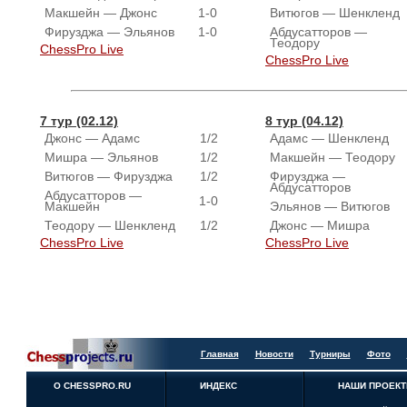
Макшейн — Джонс
1-0
Витюгов — Шенкленд
Фирузджа — Эльянов
1-0
Абдусатторов — 
Теодору
ChessPro Live
ChessPro Live
7 тур (02.12)
8 тур (04.12)
Джонс — Адамс
1/2
Адамс — Шенкленд
Мишра — Эльянов
1/2
Макшейн — Теодору
Витюгов — Фирузджа
1/2
Фирузджа — 
Абдусатторов
Абдусатторов — 
1-0
Макшейн
Эльянов — Витюгов
Теодору — Шенкленд
1/2
Джонс — Мишра
ChessPro Live
ChessPro Live
Главная
Новости
Турниры
Фото
О CHESSPRO.RU
ИНДЕКС
НАШИ ПРОЕК