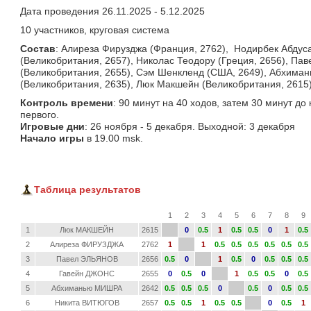
Дата проведения 26.11.2025 - 5.12.2025
10 участников, круговая система
Состав
: Алиреза Фирузджа (Франция, 2762), Нодирбек Абдуса
(Великобритания, 2657), Николас Теодору (Греция, 2656), Пав
(Великобритания, 2655), Сэм Шенкленд (США, 2649), Абхима
(Великобритания, 2635), Люк Макшейн (Великобритания, 2615)
Контроль времени
: 90 минут на 40 ходов, затем 30 минут до
первого.
Игровые дни
: 26 ноября - 5 декабря. Выходной: 3 декабря
Начало игры
в 19.00 msk.
Таблица результатов
1
2
3
4
5
6
7
8
9
1
Люк МАКШЕЙН
2615
0
0.5
1
0.5
0.5
0
1
0.5
2
Алиреза ФИРУЗДЖА
2762
1
1
0.5
0.5
0.5
0.5
0.5
0.5
3
Павел ЭЛЬЯНОВ
2656
0.5
0
1
0.5
0
0.5
0.5
0.5
4
Гавейн ДЖОНС
2655
0
0.5
0
1
0.5
0.5
0
0.5
5
Абхиманью МИШРА
2642
0.5
0.5
0.5
0
0.5
0
0.5
0.5
6
Никита ВИТЮГОВ
2657
0.5
0.5
1
0.5
0.5
0
0.5
1