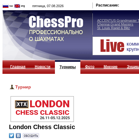
Расписание:
пятница, 07.08.2026
ACCENTUS Grandmaster T
Chennai Grand Masters
St. Louis Rapid & Blitz
Главная
Новости
Фото
Мнение
Энцик
Турниры
Турнир
London Chess Classic