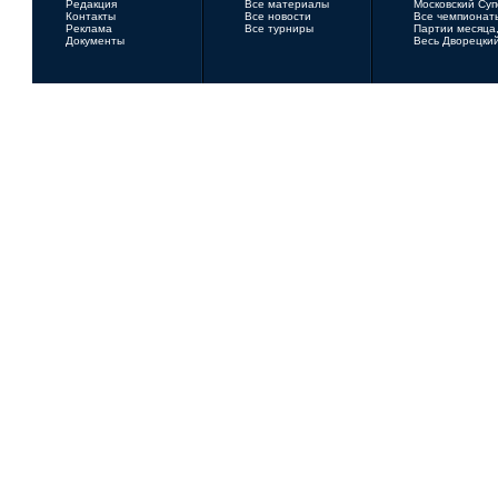
Редакция
Все материалы
Московский Су
Контакты
Все новости
Все чемпионат
Реклама
Все турниры
Партии месяца,
Документы
Весь Дворецки