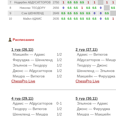
7
Нодирбек АБДУСАТТОРОВ
2750
1
0.5
0.5
0.5
1
1
1
1
8
Николас ТЕОДОРУ
2656
0
0.5
0.5
1
0.5
0.5
0
0.5
9
Сэм ШЕНКЛЕНД
2649
0.5
0.5
0.5
0.5
0.5
0
0
0.5
10
Майкл АДАМС
2635
0.5
0.5
0.5
0.5
0.5
0.5
0
0.5
1
Расписание
1 тур (26.11)
2 тур (27.11)
Макшейн — Адамс
1/2
Адамс — Витюгов
Фирузджа — Шенкленд
1/2
Абдусатторов — Мишр
Эльянов — Теодору
1/2
Теодору — Джонс
Джонс — Абдусатторов
1/2
Шенкленд — Эльянов
Мишра — Витюгов
1/2
Макшейн — Фирузджа
ChessPro Live
ChessPro Live
4 тур (29.11)
5 тур (30.11)
Адамс — Абдусатторов
0-1
Эльянов — Адамс
Теодору — Витюгов
1/2
Джонс — Фирузджа
Шенкленд — Мишра
1/2
Мишра — Макшейн