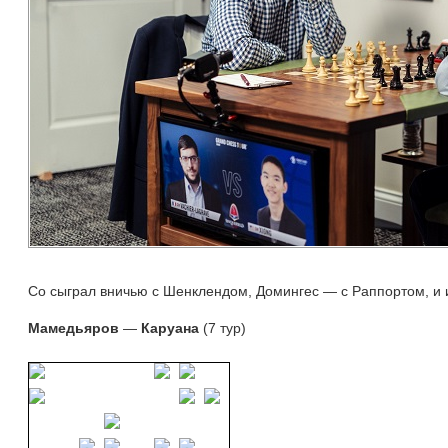
Со сыграл вничью с Шенклендом, Домингес — с Раппортом, и и
Мамедьяров
— 
Каруана
(7 тур)