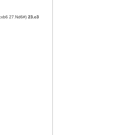
cxb6 27.Nd6#) 
23.c3