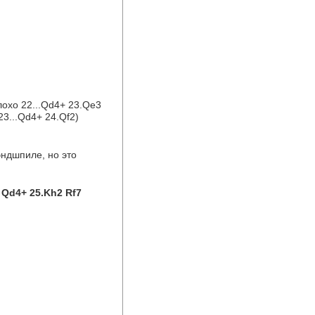
охо 22...Qd4+ 23.Qe3 
23...Qd4+ 24.Qf2)
ндшпиле, но это 
 Qd4+ 25.Kh2 Rf7