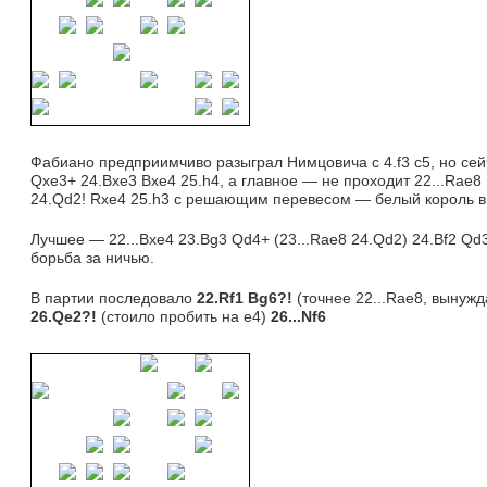
Фабиано предприимчиво разыграл Нимцовича с 4.f3 c5, но сейч
Qxe3+ 24.Bxe3 Bxe4 25.h4, а главное — не проходит 22...Rae8 вв
24.Qd2! Rxe4 25.h3 с решающим перевесом — белый король в
Лучшее — 22...Bxe4 23.Bg3 Qd4+ (23...Rae8 24.Qd2) 24.Bf2 Qd
борьба за ничью.
В партии последовало 
22.Rf1 Bg6?!
(точнее 22...Rae8, вынужд
26.Qe2?!
(стоило пробить на е4)
26...
Nf6