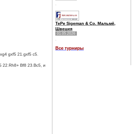
.
TePe Sigeman & Co. Мальмё,
Швеция
01.05.2026
.
Все турниры
g4 gxf5 21.gxf5 c5.
 22.Rh8+ Bf8 23.Bc5, и 