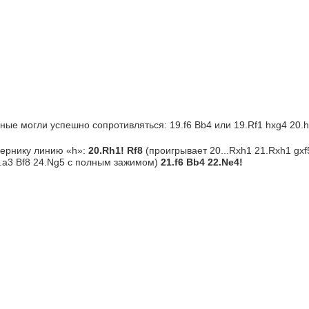
ные могли успешно сопротивляться: 19.f6 Bb4 или 19.Rf1 hxg4 20.hx
ернику линию «h»:
20.
Rh1! Rf8
(проигрывает 20...Rxh1 21.Rxh1 gxf5
3.a3 Bf8 24.Ng5 с полным зажимом)
21.
f6 Bb4 22.Ne4!