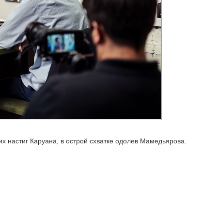
х настиг Каруана, в острой схватке одолев Мамедьярова.