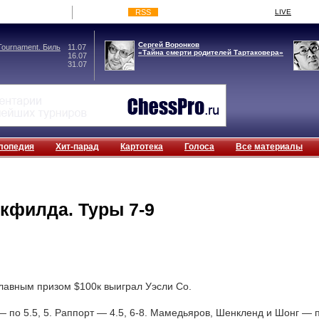
RSS
LIVE
Сергей Воронков
ournament. Биль
11.07
«Тайна смерти родителей Тартаковера»
16.07
31.07
лопедия
Хит-парад
Картотека
Голоса
Все материалы
нкфилда. Туры 7-9
лавным призом $100к выиграл Уэсли Со.
— по 5.5, 5. Раппорт — 4.5, 6-8. Мамедьяров, Шенкленд и Шонг — по