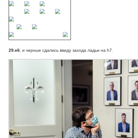
29.e6
, и черные сдались ввиду захода ладьи на h7.