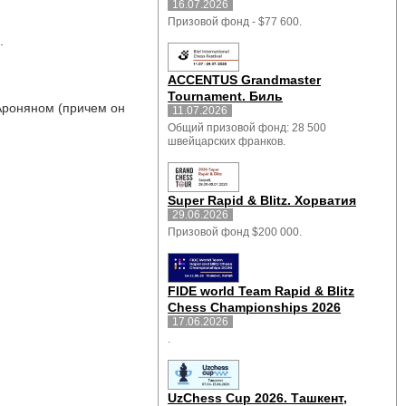
16.07.2026
Призовой фонд - $77 600.
.
ACCENTUS Grandmaster
Tournament. Биль
Ароняном (причем он 
11.07.2026
Общий призовой фонд: 28 500
швейцарских франков.
Super Rapid & Blitz. Хорватия
29.06.2026
Призовой фонд $200 000.
FIDE world Team Rapid & Blitz
Chess Championships 2026
17.06.2026
.
UzChess Cup 2026. Ташкент,