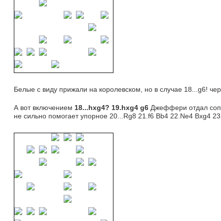
Белые с виду прижали на королевском, но в случае 18...g6! чер
А вот включением 
18...
hxg4? 19.hxg4 g6
Джеффери отдал соп
не сильно помогает упорное 20...Rg8 21.f6 Bb4 22.Ne4 Bxg4 2