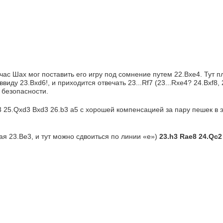
ас Шах мог поставить его игру под сомнение путем 22.Bxe4. Тут пл
иду 23.Bxd6!, и приходится отвечать 23...Rf7 (23...Rxe4? 24.Bxf8, 
 безопасности.
3 25.Qxd3 Bxd3 26.b3 a5 с хорошей компенсацией за пару пешек в э
ая 23.Be3, и тут можно сдвоиться по линии «е») 
23
.h3 Rae8 24.Qc2