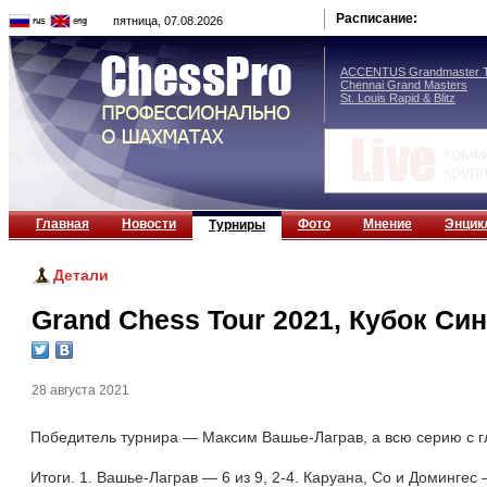
Расписание:
пятница, 07.08.2026
ACCENTUS Grandmaster T
Chennai Grand Masters
St. Louis Rapid & Blitz
Главная
Новости
Фото
Мнение
Энцик
Турниры
Детали
Grand Chess Tour 2021, Кубок Си
28 августа 2021
Победитель турнира — Максим Вашье-Лаграв, а всю серию с г
Итоги. 1. Вашье-Лаграв — 6 из 9, 2-4. Каруана, Со и Домингес 