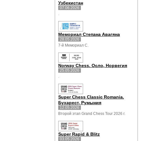
Узбекистан
07.06.2026
.
Мемориал Степана Авагяна
28.05.2026
7-й Мемориал С.
Norway Chess. Осло, Норвегия
25.05.2026
.
Super Chess Classic Romania.
Бухарест, Румыния
12.05.2026
Второй этап Grand Chess Tour 2026 г.
Super Rapid & Blitz
03.05.2026