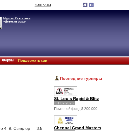
КОНТАКТЫ
Муртас Кажгалеев
«Детская вера»
Форум
Поддержать сайт
Последние турниры
St. Louis Rapid & Blitz
31.07.2026
Призовой фонд $ 200,000.
Chennai Grand Masters
 4, 9. Свидлер — 3.5, 