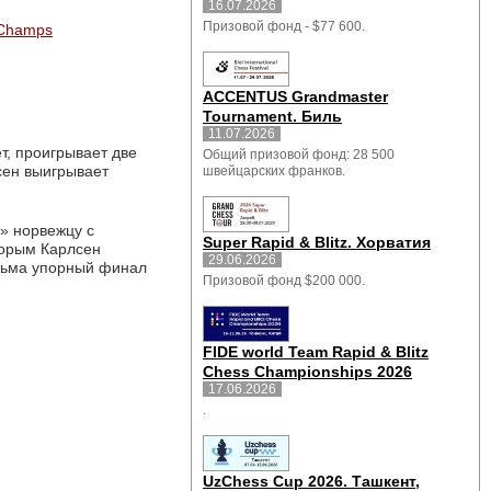
16.07.2026
Призовой фонд - $77 600.
Champs
ACCENTUS Grandmaster
Tournament. Биль
11.07.2026
, проигрывает две 
Общий призовой фонд: 28 500
сен выигрывает
швейцарских франков.
 норвежцу с 
Super Rapid & Blitz. Хорватия
торым Карлсен
29.06.2026
ьма упорный финал 
Призовой фонд $200 000.
FIDE world Team Rapid & Blitz
Chess Championships 2026
17.06.2026
.
UzChess Cup 2026. Ташкент,