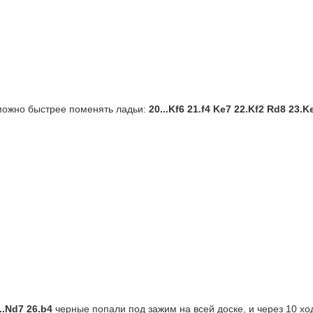
 можно быстрее поменять ладьи: 
20...
Kf6 21.f4 Ke7 22.Kf2 Rd8 23.K
...Nd7 26.b4
черные попали под зажим на всей доске, и через 10 ход