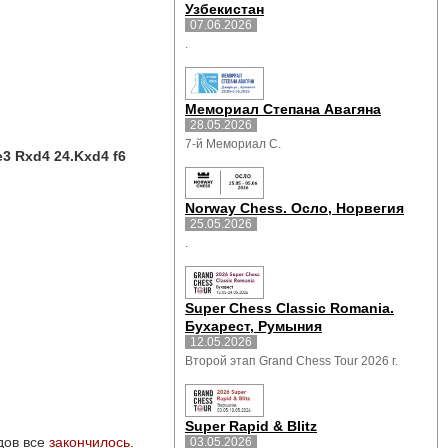
Узбекистан
07.06.2026
.
Мемориал Степана Авагяна
28.05.2026
7-й Мемориал С.
e3 Rxd4 24.Kxd4 f6
Norway Chess. Осло, Норвегия
25.05.2026
.
Super Chess Classic Romania.
Бухарест, Румыния
12.05.2026
Второй этап Grand Chess Tour 2026 г.
Super Rapid & Blitz
ов все 
закончилось
.
03.05.2026