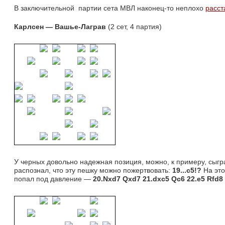
В заключительной партии сета МВЛ наконец-то неплохо 
расст
Карлсен — Вашье-Лаграв
(2 сет, 4 партия)
У черных довольно надежная позиция, можно, к примеру, сыгра
распознал, что эту пешку можно пожертвовать:
19...
c5!?
На это
попал под давление —
20.
Nxd7 Qxd7 21.dxc5 Qc6 22.e5 Rfd8