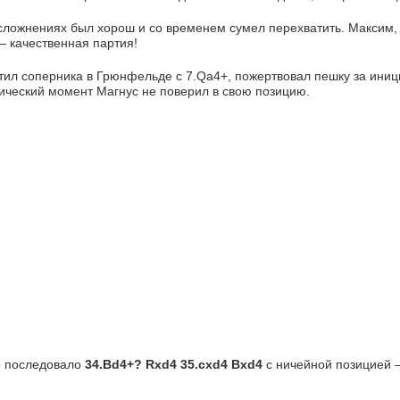
сложнениях был хорош и со временем сумел перехватить. Максим, в
 качественная партия!
ил соперника в Грюнфельде с 7.Qa4+, пожертвовал пешку за инициа
тический момент Магнус не поверил в свою позицию.
о последовало 
34.
Bd4+? Rxd4 35.cxd4 Bxd4
c ничейной позицией 