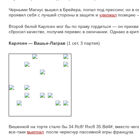
Черными Магнус вышел в Брейера, попал под прессинг, но в о
проявил себя с лучшей стороны в защите и
удержал
позицию —
Второй белой Карлсен мог бы по праву гордиться — он прихват
сбросил качество, получив перевес в окончании. Однако в кри
Карлсен — Вашье-Лаграв
(1 сет, 3 партия)
Вишенкой на торте стало бы 34.Rc8! Rxc8 35.Bd4#, вместо чег
все-таки
выиграл
после чересчур пассивной игры француза.