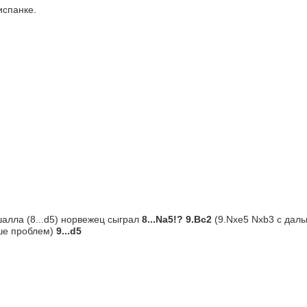
испанке.
алла (8...d5) норвежец сыграл 
8...Na5!? 9.Bc2
(9.Nxe5 Nxb3 с даль
ьше проблем)
9...
d5