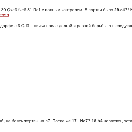
 30.Qxe6 fxe6 31.Rc1 с полным контролем. В партии было 
29.c4?! 
стоял
.
дорфе с 6.Qd3 – ничья после долгой и равной борьбы, а в следую
a6, не боясь жертвы на h7. После же 
17...Ne7? 18.b4
норвежец оста