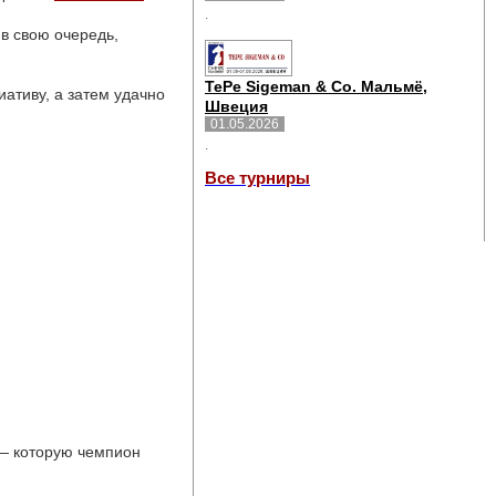
.
 свою очередь, 
TePe Sigeman & Co. Мальмё,
тиву, а затем удачно 
Швеция
01.05.2026
.
Все турниры
— которую чемпион 