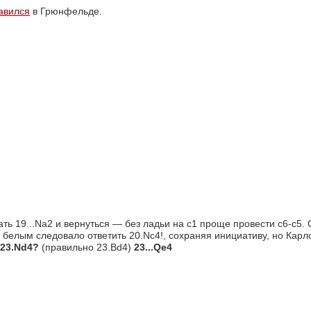
авился
в Грюнфельде.
ть 19...Na2 и вернуться — без ладьи на с1 проще провести с6-с5.
 белым следовало ответить 20.Nc4!, сохраняя инициативу, но Карл
 23.Nd4?
(правильно 23.Bd4)
23...
Qe4