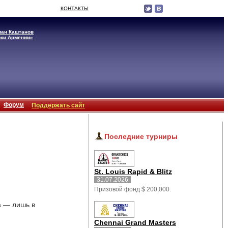
КОНТАКТЫ
лан Каштанов
оки Армении»
Форум
Поддержать сайт
Последние турниры
St. Louis Rapid & Blitz
31.07.2026
Призовой фонд $ 200,000.
 — лишь в 
Chennai Grand Masters