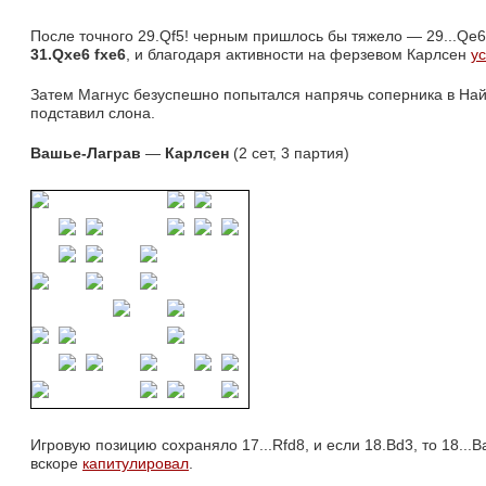
После точного 29.Qf5! черным пришлось бы тяжело — 29...Qe6
31.Qxe6 fxe6
, и благодаря активности на ферзевом Карлсен
у
Затем Магнус безуспешно попытался напрячь соперника в Най
подставил слона.
Вашье-Лаграв
— 
Карлсен
(2 сет, 3 партия)
Игровую позицию сохраняло 17...Rfd8, и если 18.Bd3, то 18...B
вскоре
капитулировал
.