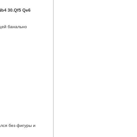
Nb4 30.Qf5 Qe6
щей банально 
лся без фигуры и