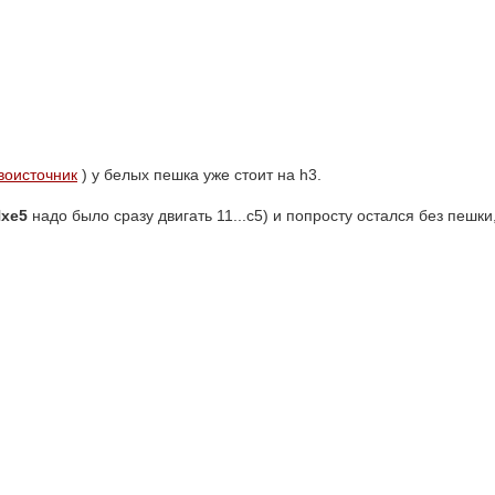
воисточник
) у белых пешка уже стоит на h3.
Nxe5
надо было сразу двигать 11...c5) и попросту остался без пешки