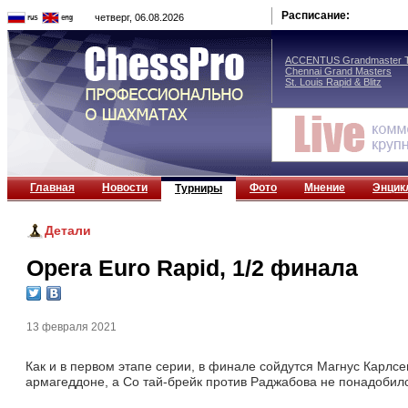
Расписание:
четверг, 06.08.2026
ACCENTUS Grandmaster T
Chennai Grand Masters
St. Louis Rapid & Blitz
Главная
Новости
Фото
Мнение
Энцик
Турниры
Детали
Opera Euro Rapid, 1/2 финала
13 февраля 2021
Как и в первом этапе серии, в финале сойдутся Магнус Карлс
армагеддоне, а Со тай-брейк против Раджабова не понадобил