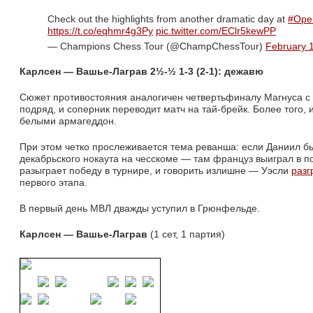
Check out the highlights from another dramatic day at 
#Ope
https://t.co/eqhmr4g3Py
pic.twitter.com/EClr5kewPP
— Champions Chess Tour (@ChampChessTour) 
February 
Карлсен — Вашье-Лаграв 2½-
½ 1-3 (2-1):
дежавю
Сюжет противостояния аналогичен четвертьфиналу Магнуса с Д
подряд, и соперник переводит матч на тай-брейк. Более того
белыми армагеддон.
При этом четко прослеживается тема реванша: если Даниил б
декабрьского нокаута на чесскоме — там француз выиграл в по
разыграет победу в турнире, и говорить излишне — Уэсли
разг
первого этапа.
В первый день МВЛ дважды уступил в Грюнфельде.
Карлсен — Вашье-Лаграв
(1 сет, 1 партия)