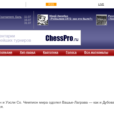
RSS
LIVE
Юрий Авербах
Рус
ournament. Биль
11.07
«Рейкьявик-1972: как это было?»
«Ур
16.07
31.07
лопедия
Хит-парад
Картотека
Голоса
Все материалы
ен и Уэсли Со. Чемпион мира одолел Вашье-Лаграва — как и Дубова
ся.