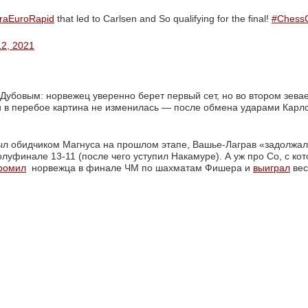
raEuroRapid
that led to Carlsen and So qualifying for the final! 
#Chess
12, 2021
убовым: норвежец уверенно берет первый сет, но во втором зевает
, и в перебое картина не изменилась — после обмена ударами Карл
ыл обидчиком Магнуса на прошлом этапе, Вашье-Лаграв «задолжал»
луфинале 13-11 (после чего уступил Накамуре). А уж про Со, с ко
ромил
норвежца в финале ЧМ по шахматам Фишера и 
выиграл
вес