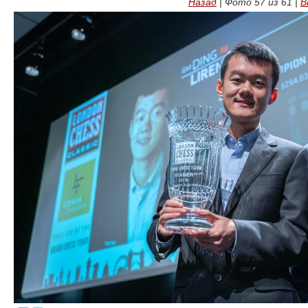
Назад
| Фото
57
из
61
|
В